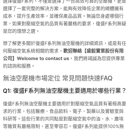
選擇復盛F系列，不僅是選擇了一台高效可靠的空壓機，更是
選擇了一套完整的解決方案，能夠有效降低企業的總體擁有
成本，提升生產效率，並確保產品品質。無論您身處哪個行
業，如果對壓縮空氣的品質有著嚴格的要求，復盛F系列無疑
是您的理想之選。
想了解更多關於復盛F系列無油空壓機的詳細資訊，或是有任
何壓縮空氣系統相關的需求，
歡迎聯絡【盛毅實業股份有限
公司】Welcome to contact us
，我們將竭誠為您提供專業
的諮詢和服務。
無油空壓機市場定位 常見問題快速FAQ
Q1: 復盛F系列無油空壓機主要適用於哪些行業？
復盛F系列無油空壓機主要適用於對壓縮空氣品質有著極高要
求的行業，包括醫療、食品飲料、電子、製藥以及實驗室與
科研等。這些行業的共同點是對壓縮空氣中的油、水、塵埃
等雜質有嚴格限制，甚至零容忍。復盛F系列能提供100%無