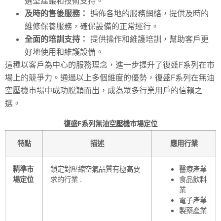
選型建議和技術支持。
及時的售後服務：
遍佈各地的服務網絡，提供及時的
維修保養服務，確保設備的正常運行。
全面的培訓支持：
提供操作和維護培訓，幫助客戶更
好地使用和維護設備。
這種以客戶為中心的服務理念，進一步提升了復盛F系列在市
場上的競爭力。通過以上多個維度的優勢，復盛F系列在無油
空壓機市場中成功脫穎而出，成為眾多行業用戶的信賴之
選。
復盛F系列無油空壓機市場定位
特點
描述
應用行業
精準市
鎖定對壓縮空氣品質有極高要
醫療產業
場定位
求的行業 .
食品飲料
業
電子產業
製藥產業