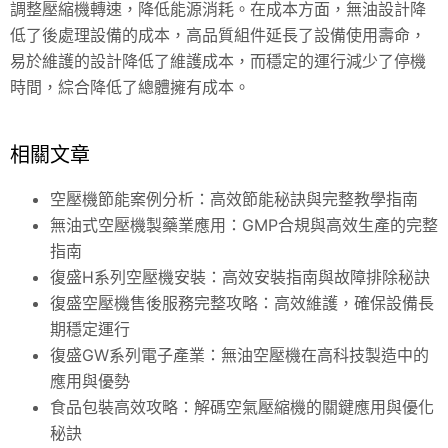
調整壓縮機轉速，降低能源消耗。在成本方面，無油設計降
低了後處理設備的成本，高品質組件延長了設備使用壽命，
易於維護的設計降低了維護成本，而穩定的運行減少了停機
時間，綜合降低了總體擁有成本。
相關文章
空壓機節能案例分析：高效節能秘訣與完整教學指南
無油式空壓機製藥業應用：GMP合規與高效生產的完整
指南
復盛H系列空壓機安裝：高效安裝指南與故障排除秘訣
復盛空壓機售後服務完整攻略：高效維護，確保設備長
期穩定運行
復盛GW系列電子產業：無油空壓機在高科技製造中的
應用與優勢
食品包裝高效攻略：解碼空氣壓縮機的關鍵應用與優化
秘訣