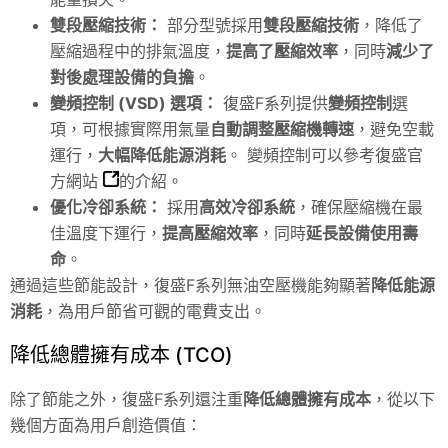
雙段壓縮技術：
部分型號採用
雙段壓縮技術
，降低了
壓縮過程中的排氣溫度，
提高了壓縮效率
，同時
減少了
對後處理設備的負擔
。
變頻控制 (VSD) 選項：
復盛F系列提供
變頻控制
選
項，可根據實際用氣量
自動調整壓縮機轉速
，避免空載
運行，
大幅降低能源消耗
。 變頻控制可以參考
復盛官
方網站
的介紹。
優化冷卻系統：
採用
高效冷卻系統
，確保壓縮機在最
佳溫度下運行，
提高壓縮效率
，同時
延長設備使用壽
命
。
通過這些節能設計，復盛F系列無油空壓機能夠顯著
降低能源
消耗
，為用戶節省可觀的電費支出。
降低總體擁有成本 (TCO)
除了節能之外，復盛F系列還注重
降低總體擁有成本
，從以下
幾個方面為用戶創造價值：