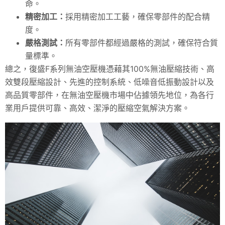
命。
精密加工：
採用精密加工工藝，確保零部件的配合精
度。
嚴格測試：
所有零部件都經過嚴格的測試，確保符合質
量標準。
總之，復盛F系列無油空壓機憑藉其100%無油壓縮技術、高
效雙段壓縮設計、先進的控制系統、低噪音低振動設計以及
高品質零部件，在無油空壓機市場中佔據領先地位，為各行
業用戶提供可靠、高效、潔淨的壓縮空氣解決方案。