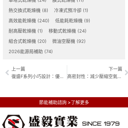
單塔式乾燥機
(24)
膜式乾燥機
(11)
熱交換式乾燥機
(8)
冷凍式預冷卻
(1)
高效能乾燥機
(240)
低能耗乾燥機
(9)
耐高壓乾燥機
(1)
移動式乾燥機
(24)
組合式乾燥機
(20)
微油空壓機
(92)
2026能源局補助
(74)
上一篇
下一篇
復盛F系列小巧設計：優化空間，提升效率，壓縮空氣系統解決方案專家解析
高密封性：減少壓縮空氣損耗，助您節能增效！
節能補助諮詢 >了解更多