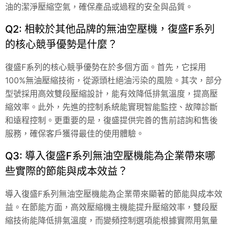
油的潔淨壓縮空氣，確保產品或過程的安全與品質。
Q2: 相較於其他品牌的無油空壓機，復盛F系列
的核心競爭優勢是什麼？
復盛F系列的核心競爭優勢在於多個方面。首先，它採用
100%無油壓縮技術，從源頭杜絕油污染的風險。其次，部分
型號採用高效雙段壓縮設計，能有效降低排氣溫度，提高壓
縮效率。此外，先進的控制系統能實現智能監控、故障診斷
和遠程控制。更重要的是，復盛提供完善的售前諮詢和售後
服務，確保客戶獲得最佳的使用體驗。
Q3: 導入復盛F系列無油空壓機能為企業帶來哪
些實際的節能與成本效益？
導入復盛F系列無油空壓機能為企業帶來顯著的節能與成本效
益。在節能方面，高效壓縮機主機能提升壓縮效率，雙段壓
縮技術能降低排氣溫度，而變頻控制選項能根據實際用氣量