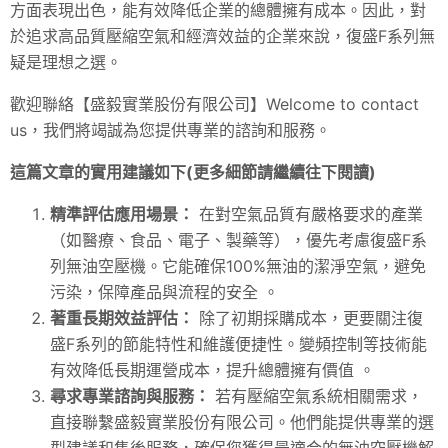
方面表現出色，能有效降低企業的總體擁有成本。因此，對
於追求高品質壓縮空氣和經濟效益的企業來說，復盛F系列無
疑是理想之選。
歡迎聯絡【盛毅實業股份有限公司】Welcome to contact
us，我們將竭誠為您提供專業的諮詢和服務。
這篇文章的實用建議如下(更多細節請繼續往下閱讀)
精準評估應用場景：
在對空氣品質有嚴格要求的產業
（如醫療、食品、電子、製藥等），優先考慮復盛F系
列無油空壓機。它能確保100%無油的潔淨空氣，避免
污染，保障產品與流程的安全 。
著重長期效益評估：
除了初期採購成本，更要關注復
盛F系列的節能特性和維護便捷性。變頻控制等技術能
有效降低長期運營成本，提升總體擁有價值 。
尋求專業諮詢與服務：
若有壓縮空氣系統相關需求，
直接聯繫盛毅實業股份有限公司。他們能提供專業的選
型建議和售後服務，確保您獲得最適合的無油空壓機解