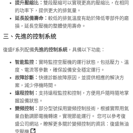
提升壓縮比：
雙段壓縮可以實現更高的壓縮比，在相同
的功率下，提供更大的排氣量。
延長設備壽命：
較低的排氣溫度有助於降低零部件的磨
損，延長空壓機的整體使用壽命。
三、先進的控制系統
復盛F系列配備
先進的控制系統
，具備以下功能：
智能監控：
實時監控空壓機的運行狀態，包括壓力、溫
度、電流等參數，確保設備安全穩定運行。
故障診斷：
快速診斷故障原因，並提供相應的解決方
案，減少停機時間。
遠程控制：
支持遠程監控和控制，方便用戶隨時隨地掌
握設備狀態。
變頻控制：
部分型號採用變頻控制技術，根據實際用氣
量自動調節電機轉速，實現節能運行。 您可以參考復
盛公司網站，瞭解更多關於變頻控制的資訊：
復盛無油
空壓機