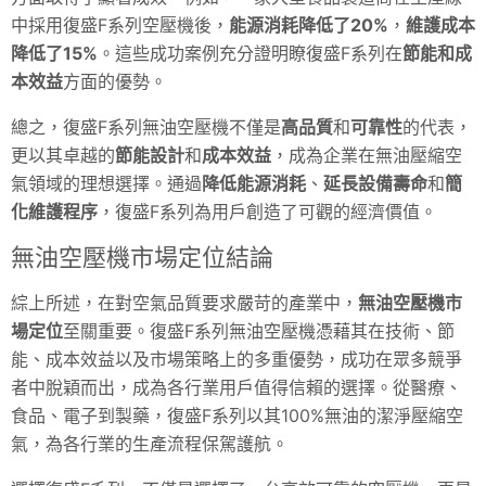
中採用復盛F系列空壓機後，
能源消耗降低了20%
，
維護成本
降低了15%
。這些成功案例充分證明瞭復盛F系列在
節能和成
本效益
方面的優勢。
總之，復盛F系列無油空壓機不僅是
高品質
和
可靠性
的代表，
更以其卓越的
節能設計
和
成本效益
，成為企業在無油壓縮空
氣領域的理想選擇。通過
降低能源消耗
、
延長設備壽命
和
簡
化維護程序
，復盛F系列為用戶創造了可觀的經濟價值。
無油空壓機市場定位結論
綜上所述，在對空氣品質要求嚴苛的產業中，
無油空壓機市
場定位
至關重要。復盛F系列無油空壓機憑藉其在技術、節
能、成本效益以及市場策略上的多重優勢，成功在眾多競爭
者中脫穎而出，成為各行業用戶值得信賴的選擇。從醫療、
食品、電子到製藥，復盛F系列以其100%無油的潔淨壓縮空
氣，為各行業的生產流程保駕護航。