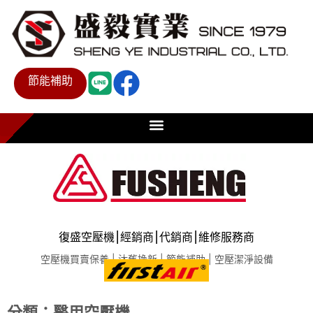
節能補助
復盛空壓機⎮經銷商⎮代銷商⎮維修服務商
空壓機買賣保養 | 汰舊換新 | 節能補助 | 空壓潔淨設備
分類：醫用空壓機