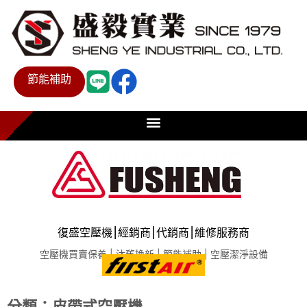
節能補助
復盛空壓機⎮經銷商⎮代銷商⎮維修服務商
空壓機買賣保養 | 汰舊換新 | 節能補助 | 空壓潔淨設備
分類：皮帶式空壓機