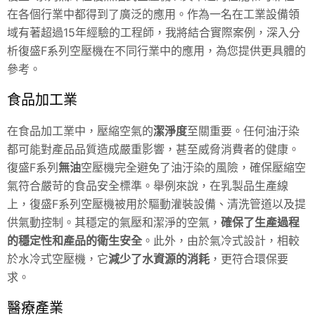
在各個行業中都得到了廣泛的應用。作為一名在工業設備領
域有著超過15年經驗的工程師，我將結合實際案例，深入分
析復盛F系列空壓機在不同行業中的應用，為您提供更具體的
參考。
食品加工業
在食品加工業中，壓縮空氣的
潔淨度
至關重要。任何油汙染
都可能對產品品質造成嚴重影響，甚至威脅消費者的健康。
復盛F系列
無油
空壓機完全避免了油汙染的風險，確保壓縮空
氣符合嚴苛的食品安全標準。舉例來說，在乳製品生產線
上，復盛F系列空壓機被用於驅動灌裝設備、清洗管道以及提
供氣動控制。其穩定的氣壓和潔淨的空氣，
確保了生產過程
的穩定性和產品的衛生安全
。此外，由於氣冷式設計，相較
於水冷式空壓機，它
減少了水資源的消耗
，更符合環保要
求。
醫療產業