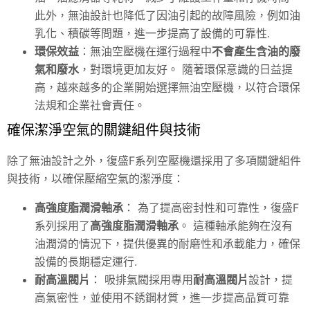
此外，無油設計也降低了因油引起的故障風險，例如油
乳化、積碳等問題，進一步提高了設備的可靠性.
環保效益
：無油空壓機在運行過程中
不會產生含油的廢
氣和廢水
，對環境更加友好。 隨著環保意識的日益提
高，越來越多的企業開始選擇無油空壓機，以符合環保
法規和企業社會責任。
確保潔淨空氣的關鍵組件與技術
除了無油設計之外，復盛F系列空壓機還採用了多項關鍵組件
與技術，以確保壓縮空氣的潔淨度：
高強度脂潤滑軸承
： 為了提高密封性和可靠性，復盛F
系列採用了
高強度脂潤滑軸承
。 這種軸承能夠在沒有
油潤滑的情況下，提供優異的耐磨性和承載能力，確保
設備的長期穩定運行.
耐高溫閥片
： 吸排氣閥採用專用
耐高溫閥片
設計，提
高氣密性，並使用不銹鋼材質，進一步提高品質可靠