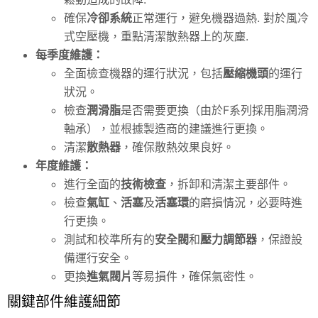
確保
冷卻系統
正常運行，避免機器過熱. 對於風冷
式空壓機，重點清潔散熱器上的灰塵.
每季度維護：
全面檢查機器的運行狀況，包括
壓縮機頭
的運行
狀況。
檢查
潤滑脂
是否需要更換（由於F系列採用脂潤滑
軸承），並根據製造商的建議進行更換。
清潔
散熱器
，確保散熱效果良好。
年度維護：
進行全面的
技術檢查
，拆卸和清潔主要部件。
檢查
氣缸
、
活塞
及
活塞環
的磨損情況，必要時進
行更換。
測試和校準所有的
安全閥
和
壓力調節器
，保證設
備運行安全。
更換
進氣閥片
等易損件，確保氣密性。
關鍵部件維護細節