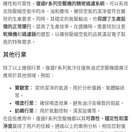
確性和可靠性。
復盛F系列空壓機的精密過濾系統
，可以有效
去除壓縮空氣中的水、油和塵埃，確保空氣的潔淨度符合嚴
苛的生產要求。同時，其穩定的氣壓輸出，也
保證了生產設
備的正常運行
，提高了生產效率。在選購時，需要特別注意
乾燥機
和
過濾器
的選型，以確保壓縮空氣的品質滿足電子製
造的特殊需求。
其他行業
除了以上幾個行業，復盛F系列氣冷往復無油式空壓機還廣泛
應用於其他領域，例如：
實驗室：
提供潔淨的氣源，用於分析儀器、氣體輸送
等。
噴塗行業：
確保噴塗效果，避免油汙染導致的瑕疵。
紡織行業：
用於氣動控制、清潔設備等。
在這些應用中，復盛F系列空壓機都以其
可靠性、穩定性和潔
淨度
贏得了用戶的信賴。通過以上的案例分析，相信您對復