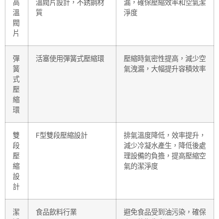
高
溫閥片設計，不銹鋼材
漏，確保壓縮效率和空氣潔
溫
質
淨度
閥
片
彈
活塞使用彈簧式壓縮環
壓縮時氣密性提高，減少空
簧
氣洩漏，大幅提升容積效率
式
壓
縮
環
雙
F型雙段壓縮設計
排氣溫度降低，效率提升，
段
減少冷凝水產生，降低後處
壓
理設備的負擔，提高壓縮空
縮
氣的潔淨度
設
計
潔
食品飲料行業
避免食品受到油污染，確保