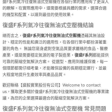
盛F系列氣冷往復無油式空壓機在各個行業的應用有了更深入
的瞭解。在實際應用中，還需要根據具體的需求，選擇合適
的機型和配置，以達到最佳的使用效果。
復盛F系列氣冷往復無油式空壓機結論
總而言之，
復盛F系列氣冷往復無油式空壓機
憑藉其無油設
計、穩定的性能和廣泛的適用性，在各個行業中都扮演著重
要的角色。 無論您是身處對空氣品質要求嚴格的食品、醫療
產業，還是需要穩定氣源的電子製造業，
復盛F系列
都能提供
可靠的壓縮空氣解決方案。 從選型、應用到維護保養，每一
個環節都需仔細考量，才能確保設備的長期穩定運行，並最
大程度地提升生產效率與產品品質。
歡迎聯絡【盛毅實業股份有公司】Welcome to contact
us，獲取更多關於復盛F系列氣冷往復無油式空壓機的專業建
議，為您的企業選擇最適合的壓縮空氣解決方案。
復盛F系列氣冷往復無油式空壓機 常見問題