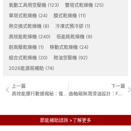
氣動工具用空壓機
(123)
雙塔式乾燥機
(25)
單塔式乾燥機
(24)
膜式乾燥機
(11)
熱交換式乾燥機
(8)
冷凍式預冷卻
(1)
高效能乾燥機
(240)
低能耗乾燥機
(9)
耐高壓乾燥機
(1)
移動式乾燥機
(24)
組合式乾燥機
(20)
微油空壓機
(92)
2026能源局補助
(74)
上一篇
下一篇
高效能運行數據揭秘：復盛SA系列空壓機實測報告與節能優化方案
曲軸箱無潤滑油設計：F系列潔淨空氣的關鍵，解鎖精密工程新境界
節能補助諮詢 >了解更多