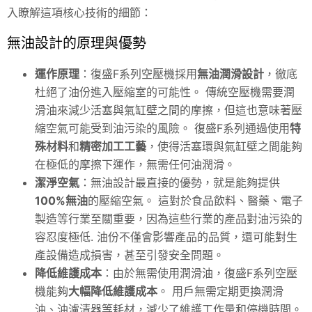
入瞭解這項核心技術的細節：
無油設計的原理與優勢
運作原理
：復盛F系列空壓機採用
無油潤滑設計
，徹底
杜絕了油份進入壓縮室的可能性。 傳統空壓機需要潤
滑油來減少活塞與氣缸壁之間的摩擦，但這也意味著壓
縮空氣可能受到油污染的風險。 復盛F系列通過使用
特
殊材料
和
精密加工工藝
，使得活塞環與氣缸壁之間能夠
在極低的摩擦下運作，無需任何油潤滑。
潔淨空氣
：無油設計最直接的優勢，就是能夠提供
100%無油
的壓縮空氣。 這對於食品飲料、醫藥、電子
製造等行業至關重要，因為這些行業的產品對油污染的
容忍度極低. 油份不僅會影響產品的品質，還可能對生
產設備造成損害，甚至引發安全問題。
降低維護成本
：由於無需使用潤滑油，復盛F系列空壓
機能夠
大幅降低維護成本
。 用戶無需定期更換潤滑
油、油濾清器等耗材，減少了維護工作量和停機時間。