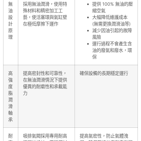
無
採用無油潤滑，使用特
提供 100% 無油的壓
油
殊材料和精密加工工
縮空氣
設
藝，使活塞環與氣缸壁
大幅降低維護成本
計
在極低摩擦下運作
(無需更換潤滑油等)
原
減少因油引起的故障
理
風險
運行過程不會產生含
油的廢氣和廢水，環
保
高
提高密封性和可靠性，
確保設備的長期穩定運行
強
在無油潤滑情況下提供
度
優異的耐磨性和承載能
脂
力
潤
滑
軸
承
耐
吸排氣閥採用專用耐高
提高氣密性，防止氣體洩