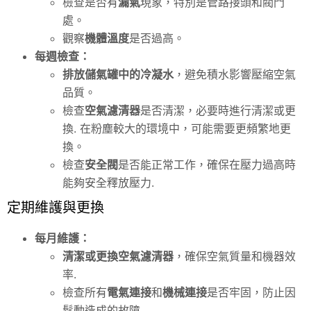
檢查是否有
漏氣
現象，特別是管路接頭和閥門
處。
觀察
機體溫度
是否過高。
每週檢查：
排放儲氣罐中的冷凝水
，避免積水影響壓縮空氣
品質。
檢查
空氣濾清器
是否清潔，必要時進行清潔或更
換. 在粉塵較大的環境中，可能需要更頻繁地更
換。
檢查
安全閥
是否能正常工作，確保在壓力過高時
能夠安全釋放壓力.
定期維護與更換
每月維護：
清潔或更換空氣濾清器
，確保空氣質量和機器效
率.
檢查所有
電氣連接
和
機械連接
是否牢固，防止因
鬆動造成的故障.