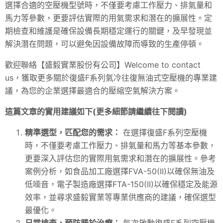
選擇合適的空壓機型號時，不僅要考慮工作壓力、排氣量和
馬力等參數，更要評估實際的用氣需求和潛在的擴展性。定
期檢查和維護是確保設備長期穩定運行的關鍵，及早發現並
解決潛在問題，可以避免因設備故障而導致的生產停頓。
歡迎聯絡【盛毅實業股份有公司】Welcome to contact
us，獲取更多關於復盛F系列氣冷往復無油式空壓機的專業建
議，為您的企業選擇最適合的壓縮空氣解決方案。
這篇文章的實用建議如下(更多細節請繼續往下閱讀)
精準選型，匹配您的需求：
在選擇復盛F系列空壓機
時，不僅要考慮工作壓力、排氣量和馬力等基本參數，
更要深入評估您的實際用氣需求和潛在的擴展性。參考
案例分析，如食品加工廠選擇FVA-50(II)以確保無油及
低噪音，電子製造廠選擇FTA-150(II)以確保穩定及能源
效率，並尋求盛毅實業等專業供應商的建議，確保選型
最優化。
日常檢查，預防勝於治療：
每次啟動復盛F系列空壓機