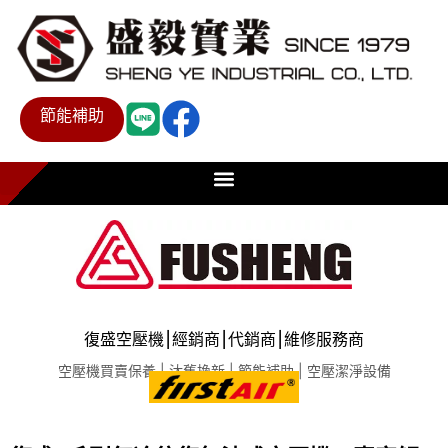
節能補助
復盛空壓機⎮經銷商⎮代銷商⎮維修服務商
空壓機買賣保養 | 汰舊換新 | 節能補助 | 空壓潔淨設備