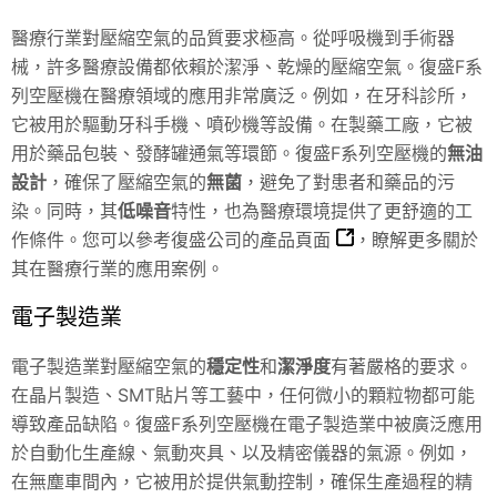
醫療行業對壓縮空氣的品質要求極高。從呼吸機到手術器
械，許多醫療設備都依賴於潔淨、乾燥的壓縮空氣。復盛F系
列空壓機在醫療領域的應用非常廣泛。例如，在牙科診所，
它被用於驅動牙科手機、噴砂機等設備。在製藥工廠，它被
用於藥品包裝、發酵罐通氣等環節。復盛F系列空壓機的
無油
設計
，確保了壓縮空氣的
無菌
，避免了對患者和藥品的污
染。同時，其
低噪音
特性，也為醫療環境提供了更舒適的工
作條件。您可以參考
復盛公司的產品頁面
，瞭解更多關於
其在醫療行業的應用案例。
電子製造業
電子製造業對壓縮空氣的
穩定性
和
潔淨度
有著嚴格的要求。
在晶片製造、SMT貼片等工藝中，任何微小的顆粒物都可能
導致產品缺陷。復盛F系列空壓機在電子製造業中被廣泛應用
於自動化生產線、氣動夾具、以及精密儀器的氣源。例如，
在無塵車間內，它被用於提供氣動控制，確保生產過程的精