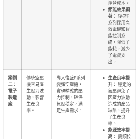
運營成本。
節能效果顯
著：
復盛F
系列採用高
效電機和智
能控制系
統，降低了
能耗，減少
了電費支
出。
案例
傳統空壓
導入復盛F系列
生產良率提
二：
機容易產
變頻空壓機，
升：
穩定的
電子
生壓力波
實現精確的壓
氣壓避免了
製造
動，影響
力控制，確保
因壓力波動
廠
生產良
氣壓穩定，滿
造成的產品
率。
足生產需求。
缺陷，提升
了生產良
率。
能源效率提
高：
變頻控