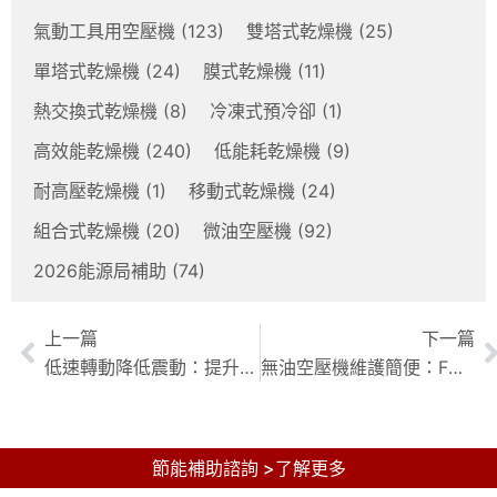
氣動工具用空壓機
(123)
雙塔式乾燥機
(25)
單塔式乾燥機
(24)
膜式乾燥機
(11)
熱交換式乾燥機
(8)
冷凍式預冷卻
(1)
高效能乾燥機
(240)
低能耗乾燥機
(9)
耐高壓乾燥機
(1)
移動式乾燥機
(24)
組合式乾燥機
(20)
微油空壓機
(92)
2026能源局補助
(74)
上一篇
下一篇
低速轉動降低震動：提升設備穩定性的關鍵技術
無油空壓機維護簡便：F系列設計助您輕鬆管理，提升生產力
節能補助諮詢 >了解更多