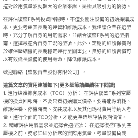
這對於用氣量波動較大的企業來說，是極具吸引力的優勢。
在評估復盛F系列投資回報時，不僅要關注設備的初始採購成
本，更要考慮其長期的運營和維護成本。我建議企業在選型
時，充分了解自身的用氣需求，並結合復盛F系列的選型指
南，選擇最適合自身工況的型號。此外，定期的維護保養對
於確保壓縮機的長期穩定運行至關重要，良好的維護習慣可
以有效延長設備的使用壽命，降低維護成本。
歡迎聯絡【盛毅實業股份有限公司】。
這篇文章的實用建議如下(更多細節請繼續往下閱讀)
1. 進行總體擁有成本（TCO）分析： 在評估復盛F系列空壓
機的投資回報時，不要只看初始購買價格。要將能源消耗、
維護保養、停機時間、安裝成本以及其他耗材費用等納入考
量，進行全面的TCO分析，才能更準確地評估長期價值。
2. 精確評估用氣需求並選擇合適型號： 在選擇復盛F系列空
壓機之前，務必詳細分析您的實際用氣量，考量設備負載