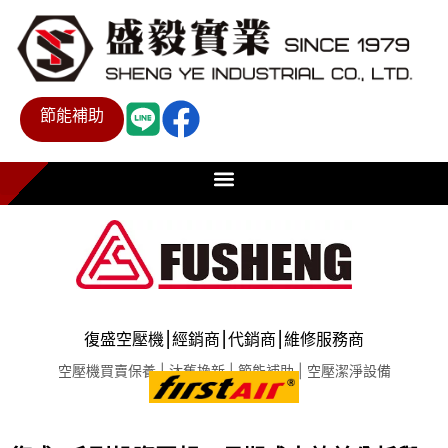
節能補助
復盛空壓機⎮經銷商⎮代銷商⎮維修服務商
空壓機買賣保養 | 汰舊換新 | 節能補助 | 空壓潔淨設備