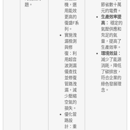
題。
機，選
節省數十萬
用能效
元的電費。
更高的
生產效率提
復盛F系
高：
穩定的
列。
氣壓供應和
實施洩
充足的氣
漏檢測
量，提高了
與修
生產效率。
復：利
環境效益：
用超音
減少了能源
波測漏
消耗，降低
儀查找
了碳排放，
並修復
符合企業的
管路洩
綠色發展理
漏，減
念。
少壓縮
空氣的
損失。
優化管
路設
計：重