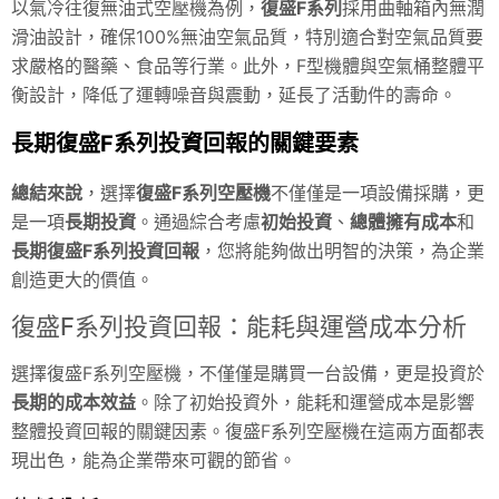
以氣冷往復無油式空壓機為例，
復盛F系列
採用曲軸箱內無潤
滑油設計，確保100%無油空氣品質，特別適合對空氣品質要
求嚴格的醫藥、食品等行業。此外，F型機體與空氣桶整體平
衡設計，降低了運轉噪音與震動，延長了活動件的壽命。
長期復盛F系列投資回報的關鍵要素
總結來說
，選擇
復盛F系列空壓機
不僅僅是一項設備採購，更
是一項
長期投資
。通過綜合考慮
初始投資
、
總體擁有成本
和
長期復盛F系列投資回報
，您將能夠做出明智的決策，為企業
創造更大的價值。
復盛F系列投資回報：能耗與運營成本分析
選擇復盛F系列空壓機，不僅僅是購買一台設備，更是投資於
長期的成本效益
。除了初始投資外，能耗和運營成本是影響
整體投資回報的關鍵因素。復盛F系列空壓機在這兩方面都表
現出色，能為企業帶來可觀的節省。