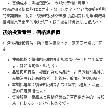
其他成本
：例如潤滑油、冷卻水等耗材費用。
通過詳細分析這些
TCO
要素，您可以更全面地評估
復盛F系列
的
長期價值
。例如，
復盛F系列空壓機
可能因為採用
永磁變頻
技術
而具有更高的能源效率，從而顯著降低長期運營成本。
初始投資考量：價格與價值
在評估
初始投資
時，除了關注價格本身，還需要考慮以下因
素：
技術規格
：
復盛F系列
的技術規格是否符合您的生產需
求，例如排氣量、壓力等。
品質與可靠性
：
復盛
作為知名品牌，在品質和可靠性方
面通常具有較高的保證，能夠減少故障和停機時間。
客製化選項
：
復盛F系列
是否提供客製化選項，以滿足
您的特定應用需求。
售後服務
：
復盛
或其授權經銷商是否提供完善的售後服
務，包括安裝、維護和技術支援。