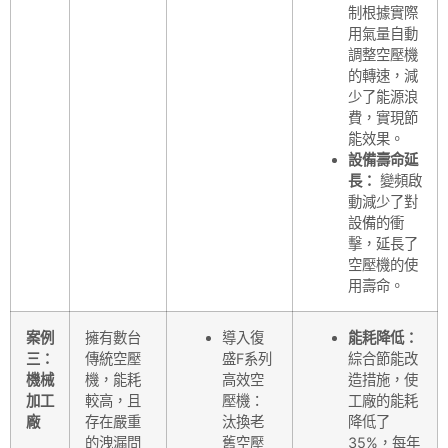
制根據實際
用氣量自動
調整空壓機
的轉速，減
少了能源浪
費，實現節
能效果。
設備壽命延
長：
變頻啟
動減少了對
設備的衝
擊，延長了
空壓機的使
用壽命。
案例
擁有數台
導入復
能耗降低：
三：
傳統空壓
盛F系列
綜合節能改
機械
機，能耗
高效空
造措施，使
加工
較高，且
壓機：
工廠的能耗
廠
存在嚴重
汰換老
降低了
的洩漏問
舊空壓
35%，每年