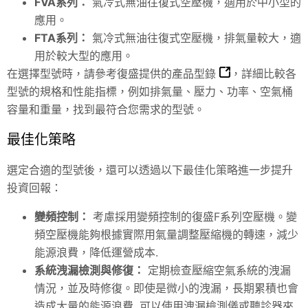
FVA系列：
氣冷式無油往復式空壓機，適用於中小型的
應用。
FTA系列：
氣冷式無油往復式空壓機，排氣量較大，適
用於較大型的應用。
在選擇型號時，請參考復盛提供的
產品型錄
，詳細比較各
型號的規格和性能指標，例如排氣量、壓力、功率、空氣桶
容量和重量，找到最符合您需求的型號。
最佳化策略
選定合適的型號後，還可以透過以下最佳化策略進一步提升
投資回報：
變頻控制：
考慮採用變頻控制的復盛F系列空壓機。變
頻空壓機能夠根據實際用氣量調整壓縮機的轉速，減少
能源浪費，降低運營成本.
系統洩漏檢測與修復：
定期檢查壓縮空氣系統的洩漏
情況，並及時修復。即使是微小的洩漏，長期累積也會
造成大量的能源浪費. 可以使用洩漏檢測儀或聽診器來