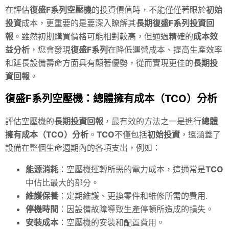
在評估
復盛F系列空壓機
的投資價值時，不能僅僅著眼於
初始
投資
成本，更重要的是要深入瞭解其
長期復盛F系列投資回
報
。雖然初期購買價格可能相對較高，但通過精確的
成本效
益分析
，您會發現
復盛F系列
在降低運營成本、提高生產效率
和延長設備壽命方面具有顯著優勢，從而實現更佳的
長期投
資回報
。
復盛F系列空壓機：總體擁有成本（TCO）分析
評估空壓機的
長期投資回報
，最有效的方法之一是進行
總體
擁有成本（TCO）分析
。
TCO
不僅包括
初始投資
，還涵蓋了
設備在整個生命週期內的各項支出，例如：
能源消耗
：空壓機運轉所需的電力成本，這通常是
TCO
中佔比最大的部分。
維護保養
：定期維護、更換零件和維修所需的費用.
停機時間
：因設備故障導致生產停頓所造成的損失。
安裝成本
：空壓機的安裝和配置費用。