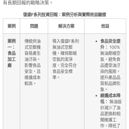
有長期回報的戰略決策。
復盛F系列投資回報：案例分析與實際效益驗證
案例
問題
解決方案
效益
案例
傳統供油
導入復盛F系列
食品安全提
一：
式空壓機
無油式空壓
升：
100%
食品
容易產生
機，確保壓縮
無油壓縮空
加工
油汙染，
空氣的潔淨
氣，避免食
廠
影響食品
度，完全符合
品遭受油汙
安全，且
食品安全標
染的風險，
維護成本
準。
提升產品品
較高。
質和品牌形
象。
維護成本降
低：
無油設
計減少了油
品更換和相
關維護工
作，降低了