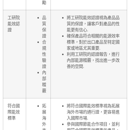
勵
工研院
品
將工研院能效認證視為產品品
能效認
質
質的保證，讓客戶對產品的性
證
保
能更有信心.
證
確保產品符合相關的能源效率
合
標準，對於出口產品至特定國
規
家或地區尤其重要.
性
利用工研院的認證報告，進行
驗
內部能源稽覈，找出進一步改
證
善的空間.
內
部
稽
覈
符合國
拓
將符合國際能效標準視為拓展
際能效
展
海外市場的通行證，更容易進
標準
海
入國際市場.
外
參與國際節能合作項目，並利