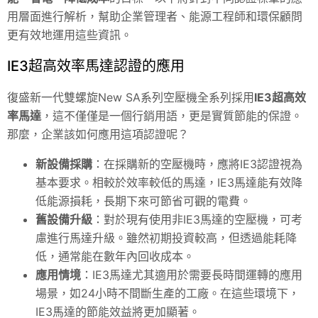
用層面進行解析，幫助企業管理者、能源工程師和環保顧問
更有效地運用這些資訊。
IE3超高效率馬達認證的應用
復盛新一代雙螺旋New SA系列空壓機全系列採用
IE3超高效
率馬達
，這不僅僅是一個行銷用語，更是實質節能的保證。
那麼，企業該如何應用這項認證呢？
新設備採購
：在採購新的空壓機時，應將IE3認證視為
基本要求。相較於效率較低的馬達，IE3馬達能有效降
低能源損耗，長期下來可節省可觀的電費。
舊設備升級
：對於現有使用非IE3馬達的空壓機，可考
慮進行馬達升級。雖然初期投資較高，但透過能耗降
低，通常能在數年內回收成本。
應用情境
：IE3馬達尤其適用於需要長時間運轉的應用
場景，如24小時不間斷生產的工廠。在這些環境下，
IE3馬達的節能效益將更加顯著。