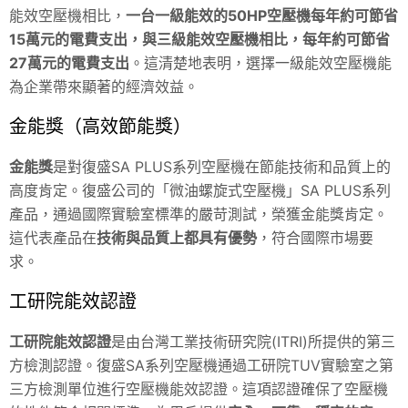
能效空壓機相比，
一台一級能效的50HP空壓機每年約可節省
15萬元的電費支出，與三級能效空壓機相比，每年約可節省
27萬元的電費支出
。這清楚地表明，選擇一級能效空壓機能
為企業帶來顯著的經濟效益。
金能獎（高效節能獎）
金能獎
是對復盛SA PLUS系列空壓機在節能技術和品質上的
高度肯定。復盛公司的「微油螺旋式空壓機」SA PLUS系列
產品，通過國際實驗室標準的嚴苛測試，榮獲金能獎肯定。
這代表產品在
技術與品質上都具有優勢
，符合國際市場要
求。
工研院能效認證
工研院能效認證
是由台灣工業技術研究院(ITRI)所提供的第三
方檢測認證。復盛SA系列空壓機通過工研院TUV實驗室之第
三方檢測單位進行空壓機能效認證。這項認證確保了空壓機