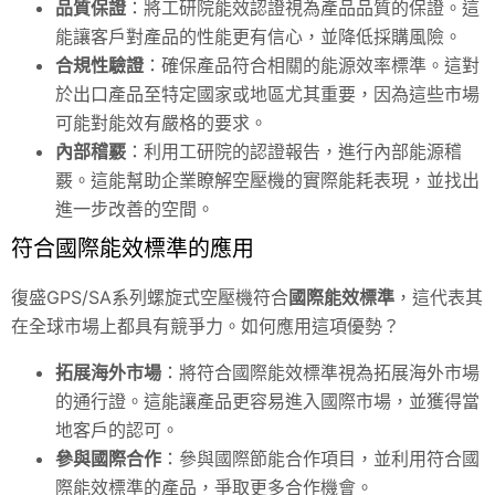
品質保證
：將工研院能效認證視為產品品質的保證。這
能讓客戶對產品的性能更有信心，並降低採購風險。
合規性驗證
：確保產品符合相關的能源效率標準。這對
於出口產品至特定國家或地區尤其重要，因為這些市場
可能對能效有嚴格的要求。
內部稽覈
：利用工研院的認證報告，進行內部能源稽
覈。這能幫助企業瞭解空壓機的實際能耗表現，並找出
進一步改善的空間。
符合國際能效標準的應用
復盛GPS/SA系列螺旋式空壓機符合
國際能效標準
，這代表其
在全球市場上都具有競爭力。如何應用這項優勢？
拓展海外市場
：將符合國際能效標準視為拓展海外市場
的通行證。這能讓產品更容易進入國際市場，並獲得當
地客戶的認可。
參與國際合作
：參與國際節能合作項目，並利用符合國
際能效標準的產品，爭取更多合作機會。