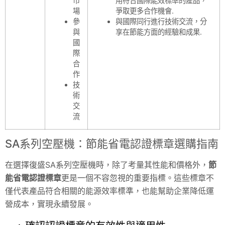
市
用符合國際能效標準的產品，
場
爭取更多合作機會.
參
與國際同行進行技術交流，分
與
享在節能方面的經驗和成果.
國
際
合
作
技
術
交
流
SA系列空壓機：節能省電認證標章選購指南
在選擇復盛SA系列空壓機時，除了考量其性能和價格外，
節
能省電認證標章
更是一個不容忽視的重要指標。這些標章不
僅代表產品符合相關的能源效率標準，也能幫助企業降低運
營成本，實現永續發展。