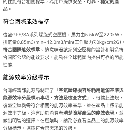
的性能符合相關標準，為用戶提供
安全、可靠、穩定的產
品
。
符合國際能效標準
復盛GPS/SA系列螺旋式空壓機，馬力由5.5kW至220kW，
排氣量0.85m3/min~42.0m3/min(工作壓力7.0kg/cm2G)，
符合國際能效標準
。這意味著該系列空壓機的設計和製造符
合國際公認的能效要求，能夠在全球範圍內提供可靠的節能
性能.
能源效率分級標示
台灣經濟部能源局制定了
「空氣壓縮機容許耗用能源基準與
能源效率分級標示事項、方法及檢查方式」
。根據此法規，
復盛空壓機需符合相關的能源效率基準，並在產品上標示能
源效率等級。這有助於消費者
清楚瞭解產品的能效表現
，並
做出明智的選擇。在選購時，請務必查看產品上的能源效率
分級標示，選擇符合您需求的等級。