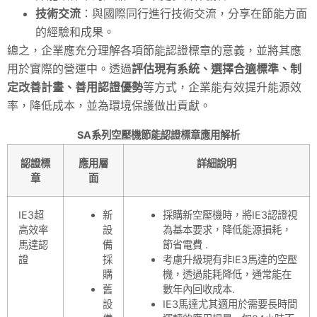
技術交流
：與國際同行進行技術交流，分享在節能方面
的經驗和成果。
總之，企業應充分理解各項節能認證標章的意義，並將其應
用於實際的營運中。透過
評估現有系統、選擇合適標準、制
定改善計畫、善用認證優勢
等方式，企業能有效提升能源效
率，降低成本，並為環境保護做出貢獻。
SA系列空壓機節能認證標章應用解析
認證標
應用層
詳細說明
章
面
IE3超
新
採購新空壓機時，將IE3認證視
高效率
設
為基本要求，降低能源損耗，
馬達認
備
節省電費 .
證
採
考慮升級現有非IE3馬達的空壓
購
機，透過能耗降低，通常能在
舊
數年內回收成本.
設
IE3馬達尤其適用於需要長時間