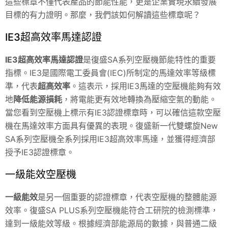
這些標章不僅代表產品的節能性能，更是企業實現永續發展
目標的有力證明。那麼，我們該如何解讀這些標章呢？
IE3超高效率馬達認證
IE3超高效率馬達認證
是復盛SA系列空壓機節能特性的重要
指標。IE3是國際電工委員會(IEC)所制定的馬達效率等級標
準，代表
超高效率
。這表示，採用IE3馬達的空壓機能夠有效
地
降低能源損耗
，將電能更有效地轉換為壓縮空氣的動能。
當您看到空壓機上標示有IE3認證標章時，可以確信這款空壓
機在馬達效率方面具有優異的表現。復盛新一代雙螺旋New
SA系列空壓機全系列採用IE3超高效率馬達，並獲得經濟部
授予IE3認證標章。
一級能效空壓機
一級能效
是另一個重要的認證標章，代表空壓機的整體能源
效率。復盛SA PLUS系列空壓機能符合工研院的檢測標準，
達到一級能效等級。根據經濟部能源局的數據，與普通二級