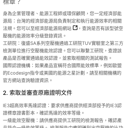
標章？
身為企業管理者、能源工程師或環保顧問，您一定經濟部能
源局：台灣的經濟部能源局負責制定和執行能源效率的相關
法規。您可以至
經濟部能源局網站
，查詢是否有該型號空
壓機的能源效率分級登錄資訊。
工研院：復盛SA系列空壓機通過工研院TUV實驗室之第三方
檢測單位進行空壓機能效認證。您可以聯繫工研院，查證該
產品是否確實通過能效認證，並索取相關的測試報告。
國際認證機構：如果產品宣稱符合國際能效標準，例如歐盟
的Ecodesign指令或美國的能源之星計劃，請至相關機構的
官方網站查詢驗證資訊。
2. 索取並審查原廠證明文件
IE3超高效率馬達認證：要求供應商提供經濟部授予的IE3認
證標章證書影本，確認馬達的效率等級。
一級能效空壓機：請供應商提供工研院的檢測報告，確認產
品符合一級能效等級。 檢測報告中應明確列出空壓機的比功