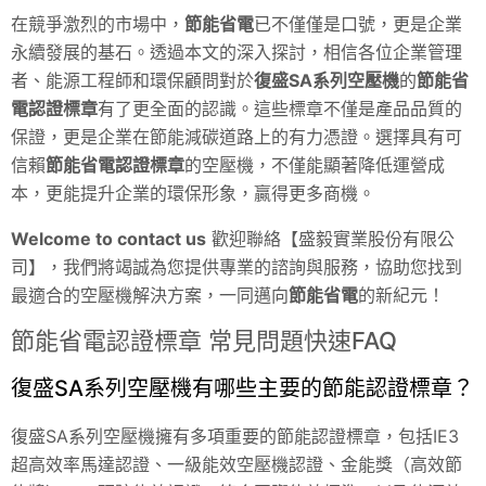
在競爭激烈的市場中，
節能省電
已不僅僅是口號，更是企業
永續發展的基石。透過本文的深入探討，相信各位企業管理
者、能源工程師和環保顧問對於
復盛SA系列空壓機
的
節能省
電認證標章
有了更全面的認識。這些標章不僅是產品品質的
保證，更是企業在節能減碳道路上的有力憑證。選擇具有可
信賴
節能省電認證標章
的空壓機，不僅能顯著降低運營成
本，更能提升企業的環保形象，贏得更多商機。
Welcome to contact us
歡迎聯絡【盛毅實業股份有限公
司】，我們將竭誠為您提供專業的諮詢與服務，協助您找到
最適合的空壓機解決方案，一同邁向
節能省電
的新紀元！
節能省電認證標章 常見問題快速FAQ
復盛SA系列空壓機有哪些主要的節能認證標章？
復盛SA系列空壓機擁有多項重要的節能認證標章，包括IE3
超高效率馬達認證、一級能效空壓機認證、金能獎（高效節