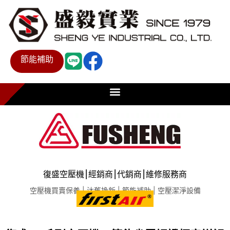
節能補助
復盛空壓機⎮經銷商⎮代銷商⎮維修服務商
空壓機買賣保養 | 汰舊換新 | 節能補助 | 空壓潔淨設備