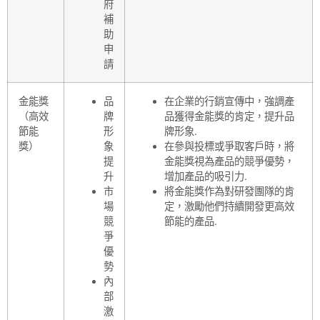
府
補
助
申
請
金能獎
品
在企業的行銷宣傳中，強調產
（高效
牌
品獲得金能獎的肯定，提升品
節能
形
牌形象.
獎）
象
在參與投標或爭取客戶時，將
提
金能獎視為產品的競爭優勢，
升
增加產品的吸引力.
市
將金能獎作為對研發團隊的肯
場
定，激勵他們持續開發更高效
競
節能的產品.
爭
優
勢
內
部
激