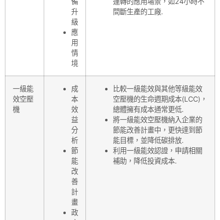
備
運轉的應用場景，如24小時不
升
間斷生產的工廠.
級
應
用
情
境
一級能
成
比較一級能效與其他等級能效
效空壓
本
空壓機的生命週期成本(LCC)，
機
效
總體擁有成本通常更低.
益
將一級能效空壓機納入企業的
分
節能改善計畫中，更快達到節
析
能目標，並降低碳排放.
節
利用一級能效認證，申請相關
能
補助，降低投資成本.
改
善
計
畫
政