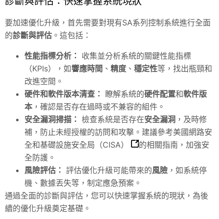
診斷與評估：快速掌握系統現狀
要加速優化升級，首先需要對現有SA系列控制系統進行全面
的
診斷與評估
。這包括：
性能指標分析：
收集並分析系統的關鍵性能指標
（KPIs），如
響應時間
、
精度
、
穩定性
等，找出瓶頸和
改進空間。
硬件和軟件版本清查：
瞭解系統的
硬件配置
和
軟件版
本
，確認是否存在過時或不兼容的組件。
安全漏洞掃描：
檢查系統是否存在
安全漏洞
，及時修
補，防止未經授權的訪問和攻擊。建議參考
美國網路安
全和基礎設施安全局（CISA）
的相關指南，加強安
全防護。
風險評估：
評估優化升級可能帶來的
風險
，如系統停
機、數據丟失等，制定應急預案。
通過全面的診斷與評估，您可以快速掌握系統的現狀，為後
續的優化升級奠定基礎。