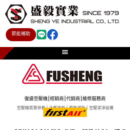
節能補助
復盛空壓機⎮經銷商⎮代銷商⎮維修服務商
空壓機買賣保養 | 汰舊換新 | 節能補助 | 空壓潔淨設備