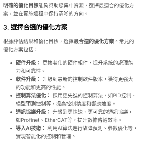
明確的優化目標
能夠幫助您集中資源，選擇最適合的優化方
案，並在實施過程中保持清晰的方向。
3.
選擇合適的優化方案
根據評估結果和優化目標，選擇
最合適的優化方案
。常見的
優化方案包括：
硬件升級：
更換老化的硬件組件，提升系統的處理能
力和可靠性。
軟件升級：
升級到最新的控制軟件版本，獲得更強大
的功能和更高的性能。
控制算法優化：
採用更先進的控制算法，如PID控制、
模型預測控制等，提高控制精度和響應速度。
通訊協議升級：
升級到更快速、更可靠的通訊協議，
如Profinet、EtherCAT等，提升數據傳輸效率。
導入AI技術：
利用AI算法進行故障預測、參數優化等，
實現智能化的控制和管理。