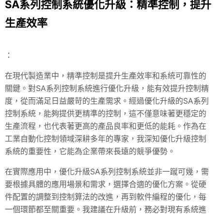
SA系列控制系統優化升級：精準控制，提升
生產效率
：
在現代製造業中，精準控制是提升生產效率和系統可靠性的
關鍵。對SA系列控制系統進行優化升級，能有效提升控制精
度，從而滿足日益嚴苛的生產需求。經過優化升級的SA系列
控制系統，能夠提供更精準的控制，這不僅意味著更穩定的
生產流程，也代表著更高的產品良率和更低的能耗。作為在
工業自動化控制領域深耕多年的專家，我深知優化升級控制
系統的重要性，它能為企業帶來長遠的競爭優勢。
在實際應用中，優化升級SA系列控制系統並非一蹴可幾，需
要根據具體的應用場景和需求，選擇合適的優化方案。從硬
件配置的調整到控制算法的改進，再到軟件編程的優化，每
一個環節都至關重要。我建議在升級前，務必對現有系統進