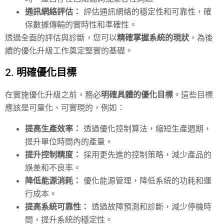
通訊網絡評估：
評估通訊網絡的穩定性和可靠性，確
保數據傳輸的實時性和準確性。
透過全面的評估與診斷，您可以
精確掌握系統的現狀
，為後
續的優化升級工作奠定堅實的基礎。
2.
明確優化目標
在實施優化升級之前，務必
明確具體的優化目標
。這些目標
應該是可量化、可實現的，例如：
提高生產效率：
透過優化控制算法，縮短生產週期，
提升單位時間內的產量。
提升控制精度：
採用更先進的控制策略，減少產品的
誤差和不良率。
降低能源消耗：
優化能源管理，降低系統的功耗和運
行成本。
提高系統可靠性：
透過故障預測和診斷，減少停機時
間，提升系統的穩定性。