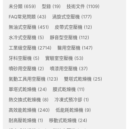
未分類
(659)
型錄
(19)
技術文件
(1109)
FAQ常見問題
(43)
渦旋式空壓機
(177)
無油式空壓機
(451)
皮帶式空壓機
(12)
水冷式空壓機
(5)
靜音型空壓機
(112)
工業級空壓機
(2714)
醫用空壓機
(147)
牙科空壓機
(5)
實驗室空壓機
(53)
噴砂用空壓機
(2)
噴漆用空壓機
(37)
氣動工具用空壓機
(123)
雙塔式乾燥機
(25)
單塔式乾燥機
(24)
膜式乾燥機
(11)
熱交換式乾燥機
(8)
冷凍式預冷卻
(1)
高效能乾燥機
(240)
低能耗乾燥機
(9)
耐高壓乾燥機
(1)
移動式乾燥機
(24)