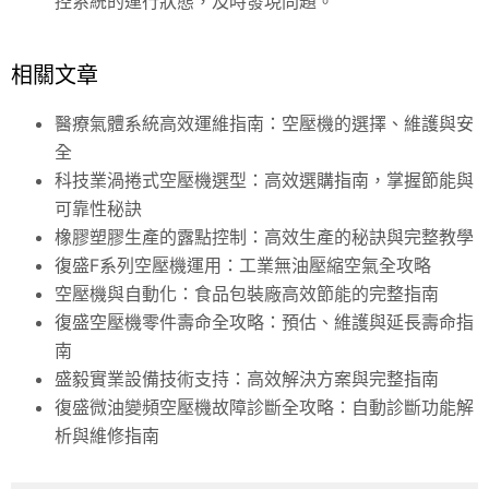
控系統的運行狀態，及時發現問題。
相關文章
醫療氣體系統高效運維指南：空壓機的選擇、維護與安
全
科技業渦捲式空壓機選型：高效選購指南，掌握節能與
可靠性秘訣
橡膠塑膠生產的露點控制：高效生產的秘訣與完整教學
復盛F系列空壓機運用：工業無油壓縮空氣全攻略
空壓機與自動化：食品包裝廠高效節能的完整指南
復盛空壓機零件壽命全攻略：預估、維護與延長壽命指
南
盛毅實業設備技術支持：高效解決方案與完整指南
復盛微油變頻空壓機故障診斷全攻略：自動診斷功能解
析與維修指南