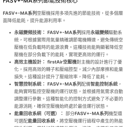
FASV+-MA系列節能技術核心
FASV+-MA系列
空壓機採用多項先進的節能技術，從多個層
面降低能耗，提升能源利用率。
永磁變頻技術：
FASV+-MA系列
採用
永磁變頻
驅動系
統，可根據實際用氣量精確調節電機轉速，避免傳統空
壓機在低負載時的能源浪費。這種技術能夠顯著降低空
壓機在部分負載下的能耗，實現更高效的運行。
高效主機設計：
firstAir空壓機
對主機的設計進行了優
化，採用高效的轉子和壓縮腔型，減少內部摩擦和能量
損失。這種設計提升了壓縮效率，降低了能耗。
智慧控制系統：
FASV+-MA系列
配備
智能控制系統
，
能夠實時監控空壓機的運行狀態，並根據用氣需求自動
調整運行參數。這種智能化的控制方式避免了不必要的
能源消耗，確保空壓機始終處於最佳運行狀態。
能量回收系統（可選）：
部分
FASV+-MA系列
機型還
可選配
能量回收系統
，將空壓機運行過程中產生的熱能