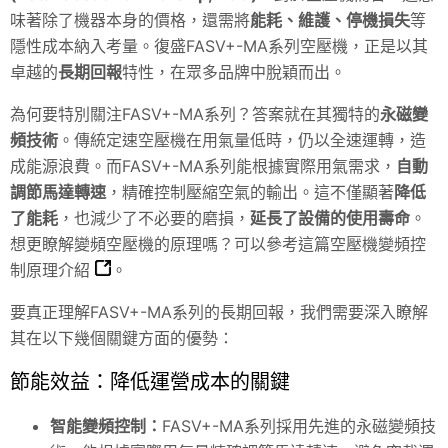
味著除了機器本身的價格，還需將
能耗、維護、停機損失
等
隱性成本納入考量。復盛FASV+-MA系列空壓機，正是以其
卓越的
長期回報
特性，在眾多品牌中脫穎而出。
為何要特別關注FASV+-MA系列？答案就在其獨特的
永磁變
頻技術
。傳統定速空壓機在用氣量低時，仍以全速運轉，造
成能源浪費。而FASV+-MA系列能根據實際用氣需求，
自動
調節馬達轉速
，精確控制壓縮空氣的輸出。這不僅顯著
降低
了能耗
，也減少了不必要的磨損，
延長了設備的使用壽命
。
想更瞭解變頻空壓機的原理嗎？可以參考這篇
空壓機變頻控
制原理介紹
。
要真正理解FASV+-MA系列的長期回報，我們需要深入瞭解
其在以下幾個關鍵方面的優勢：
節能效益：降低運營成本的關鍵
智能變頻控制：
FASV+-MA系列採用先進的永磁變頻技