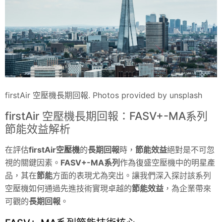
firstAir 空壓機長期回報. Photos provided by unsplash
firstAir 空壓機長期回報：FASV+-MA系列
節能效益解析
在評估
firstAir空壓機
的
長期回報
時，
節能效益
絕對是不可忽
視的關鍵因素。
FASV+-MA系列
作為復盛空壓機中的明星產
品，其在
節能
方面的表現尤為突出。讓我們深入探討該系列
空壓機如何通過先進技術實現卓越的
節能效益
，為企業帶來
可觀的
長期回報
。