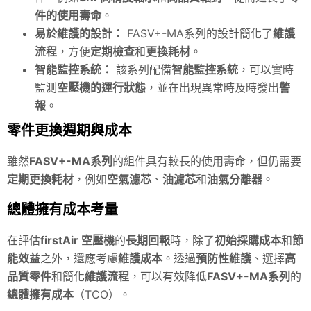
件的使用壽命
。
易於維護的設計：
FASV+-MA系列的設計簡化了
維護
流程
，方便
定期檢查
和
更換耗材
。
智能監控系統：
該系列配備
智能監控系統
，可以實時
監測
空壓機的運行狀態
，並在出現異常時及時發出
警
報
。
零件更換週期與成本
雖然
FASV+-MA系列
的組件具有較長的使用壽命，但仍需要
定期更換耗材
，例如
空氣濾芯
、
油濾芯
和
油氣分離器
。
總體擁有成本考量
在評估
firstAir
空壓機
的
長期回報
時，除了
初始採購成本
和
節
能效益
之外，還應考慮
維護成本
。透過
預防性維護
、選擇
高
品質零件
和簡化
維護流程
，可以有效降低
FASV+-MA系列
的
總體擁有成本
（TCO）。