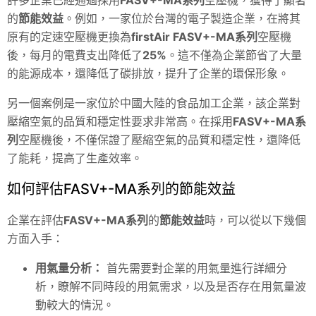
許多企業已經通過採用
FASV+-MA系列
空壓機
，獲得了顯著
的
節能效益
。例如，一家位於台灣的電子製造企業，在將其
原有的定速空壓機更換為
firstAir FASV+-MA系列
空壓機
後，每月的電費支出降低了
25%
。這不僅為企業節省了大量
的能源成本，還降低了碳排放，提升了企業的環保形象。
另一個案例是一家位於中國大陸的食品加工企業，該企業對
壓縮空氣的品質和穩定性要求非常高。在採用
FASV+-MA系
列
空壓機後，不僅保證了壓縮空氣的品質和穩定性，還降低
了能耗，提高了生產效率。
如何評估FASV+-MA系列的節能效益
企業在評估
FASV+-MA系列
的
節能效益
時，可以從以下幾個
方面入手：
用氣量分析：
首先需要對企業的用氣量進行詳細分
析，瞭解不同時段的用氣需求，以及是否存在用氣量波
動較大的情況。