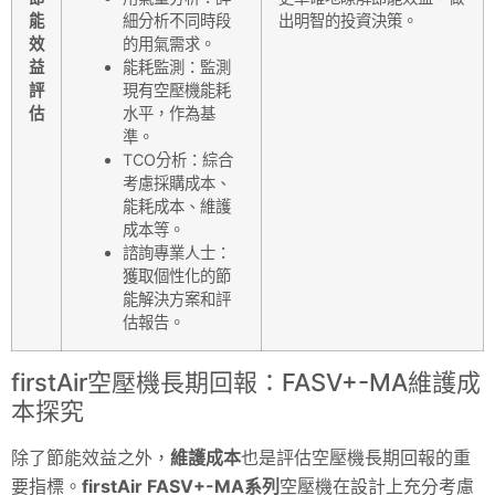
能
細分析不同時段
出明智的投資決策。
效
的用氣需求。
益
能耗監測：監測
評
現有空壓機能耗
估
水平，作為基
準。
TCO分析：綜合
考慮採購成本、
能耗成本、維護
成本等。
諮詢專業人士：
獲取個性化的節
能解決方案和評
估報告。
firstAir空壓機長期回報：FASV+-MA維護成
本探究
除了節能效益之外，
維護成本
也是評估空壓機長期回報的重
要指標。
firstAir FASV+-MA系列
空壓機在設計上充分考慮