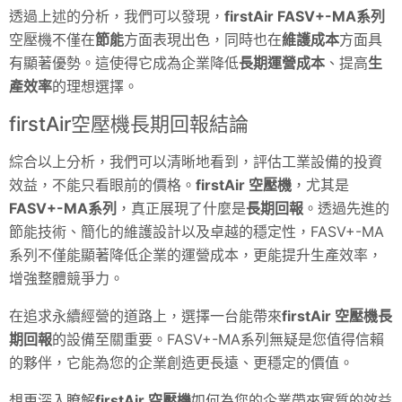
透過上述的分析，我們可以發現，
firstAir
FASV+-MA系列
空壓機不僅在
節能
方面表現出色，同時也在
維護成本
方面具
有顯著優勢。這使得它成為企業降低
長期運營成本
、提高
生
產效率
的理想選擇。
firstAir空壓機長期回報結論
綜合以上分析，我們可以清晰地看到，評估工業設備的投資
效益，不能只看眼前的價格。
firstAir
空壓機
，尤其是
FASV+-MA系列
，真正展現了什麼是
長期回報
。透過先進的
節能技術、簡化的維護設計以及卓越的穩定性，FASV+-MA
系列不僅能顯著降低企業的運營成本，更能提升生產效率，
增強整體競爭力。
在追求永續經營的道路上，選擇一台能帶來
firstAir
空壓機長
期回報
的設備至關重要。FASV+-MA系列無疑是您值得信賴
的夥伴，它能為您的企業創造更長遠、更穩定的價值。
想更深入瞭解
firstAir
空壓機
如何為您的企業帶來實質的效益