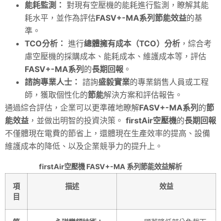
能耗監測：
對現有空壓機的能耗進行監測，瞭解其能
耗水平，並作為評估
FASV+-MA系列
節能效益
的基
準。
TCO分析：
進行
總體擁有成本（TCO）分析
，綜合考
慮空壓機的採購成本、能耗成本、維護成本等，評估
FASV+-MA系列
的
長期回報
。
諮詢專業人士：
諮詢
盛毅實業
的專業銷售人員或工程
師，獲取個性化的
節能
解決方案和評估報告。
通過綜合評估，企業可以更準確地瞭解
FASV+-MA系列
的
節
能效益
，並做出明智的投資決策。
firstAir空壓機
的
長期回報
不僅體現在電費的節省上，還體現在生產效率的提高、設備
維護成本的降低、以及企業競爭力的提升上。
firstAir空壓機 FASV+-MA 系列節能效益解析
項
描述
效益
目