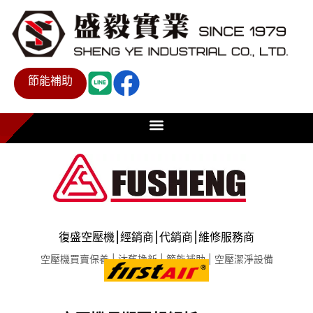
節能補助
復盛空壓機⎮經銷商⎮代銷商⎮維修服務商
空壓機買賣保養 | 汰舊換新 | 節能補助 | 空壓潔淨設備