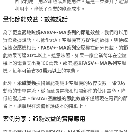
回收利用，用於加熱或其他用途。這進一步提升了能源
利用率，降低了企業的能源成本。
量化節能效益：數據說話
為了更直觀地瞭解
FASV+-MA系列
的
節能效益
，我們可以用
實際數據說話。根據firstAir 空壓機官方提供的數據，與傳統
定速空壓機相比，
FASV+-MA系列
空壓機在部分負載下的
節
能
效果可達
30%以上
。這意味著，如果一家企業每年在空壓
機上的電費支出為100萬元，那麼選擇
FASV+-MA系列
空壓
機
，每年可節省
30萬元以上
的電費。
此外，
永磁變頻
技術還能夠減少空壓機的啟停次數，降低啟
動時的衝擊電流，從而延長電機和相關部件的使用壽命，降
低維護成本。
firstAir空壓機
的
節能效益
不僅體現在電費的節
省上，還體現在設備維護成本的降低上。
案例分享：節能效益的實際應用