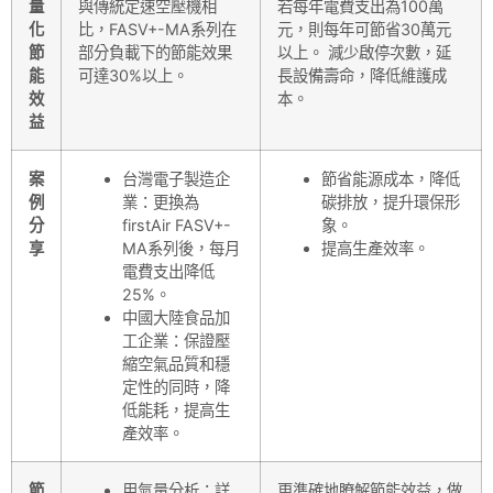
量
與傳統定速空壓機相
若每年電費支出為100萬
化
比，FASV+-MA系列在
元，則每年可節省30萬元
節
部分負載下的節能效果
以上。 減少啟停次數，延
能
可達30%以上。
長設備壽命，降低維護成
效
本。
益
案
台灣電子製造企
節省能源成本，降低
例
業：更換為
碳排放，提升環保形
分
firstAir FASV+-
象。
享
MA系列後，每月
提高生產效率。
電費支出降低
25%。
中國大陸食品加
工企業：保證壓
縮空氣品質和穩
定性的同時，降
低能耗，提高生
產效率。
節
用氣量分析：詳
更準確地瞭解節能效益，做