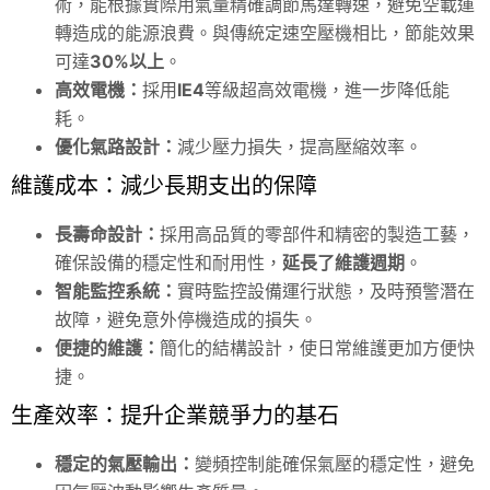
術，能根據實際用氣量精確調節馬達轉速，避免空載運
轉造成的能源浪費。與傳統定速空壓機相比，節能效果
可達
30%以上
。
高效電機：
採用
IE4
等級超高效電機，進一步降低能
耗。
優化氣路設計：
減少壓力損失，提高壓縮效率。
維護成本：減少長期支出的保障
長壽命設計：
採用高品質的零部件和精密的製造工藝，
確保設備的穩定性和耐用性，
延長了維護週期
。
智能監控系統：
實時監控設備運行狀態，及時預警潛在
故障，避免意外停機造成的損失。
便捷的維護：
簡化的結構設計，使日常維護更加方便快
捷。
生產效率：提升企業競爭力的基石
穩定的氣壓輸出：
變頻控制能確保氣壓的穩定性，避免