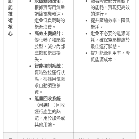
節
永磁變頻技術：
顯著降低部分負載下
能
根據實際用氣量
的能耗，實現更高效
技
調節電機轉速，
的運行。
術
避免低負載時的
提升壓縮效率，降低
核
能源浪費。
能耗。
心
高效主機設計：
避免不必要的能源消
優化轉子和壓縮
耗，確保空壓機處於
腔型，減少內部
最佳運行狀態。
摩擦和能量損
提升能源利用率，降
失。
低能源成本。
智能控制系統：
實時監控運行狀
態，根據用氣需
求自動調整參
數。
能量回收系統
（可選）：
回收
運行產生的熱
能，用於加熱或
其他用途。