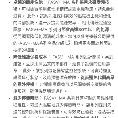
卓越的節能性能：
FASV+-MA 系列採用
永磁變頻技
術
，可根據實際用氣需求精確調節電機轉速，避免能源
浪費。 此外，該系列還採用高效的壓縮機主機和優化
的冷卻系統，進一步提高能源效率。 相比傳統定速空
壓機，FASV+-MA 系列可
節省高達30%以上的能源
，
從而顯著降低能源消耗成本。您可以參考盛毅公司提供
的
FASV+-MA系列產品介紹
，瞭解更多關於其節能
技術的細節。
降低維護保養成本：
FASV+-MA 系列設計簡潔，易於
維護，且採用高品質的零部件，延長了設備的使用壽
命。 此外，該系列還配備智能監控系統，可實時監測
設備運行狀態，及時預警潛在故障，從而
避免代價高昂
的意外停機
。 定期維護保養可以訊問盛毅空壓機的售
後服務，確保機器穩定運作。
減少停機時間：
FASV+-MA 系列具有卓越的可靠性和
穩定性，可最大限度地減少停機時間。 該系列採用先
進的控制系統和保護裝置，可有效防止過載、過熱等故