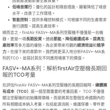
因氣壓波動影響生產質量。
低噪音運行：
優化的設計和隔音措施，顯著降低了噪音
水平，改善了工作環境。
智能控制：
提供多種控制模式，可根據不同的生產需求
進行調整，提高生產效率。
總而言之，firstAir FASV+-MA系列空壓機不僅僅是一台機
器，更是一項
長期投資
。通過
節能、降低維護成本、提高生
產效率
等多方面的優勢，為企業帶來可觀的
經濟效益
和
競爭
力
。在接下來的章節中，我們將更深入地分析FASV+-MA系
列的TCO，並探討其在不同應用場景下的價值。
FASV+-MA系列：解析firstAir空壓機長期回
報的TCO考量
在評估firstAir FASV+-MA系列空壓機的長期回報時，
總體擁
有成本（TCO）
是一個至關重要的考量因素。 TCO 不僅僅
關注空壓機的初始購買價格，而是將其在整個生命週期內的
所有相關成本納入考量，包括能源消耗、維護保養、零件更