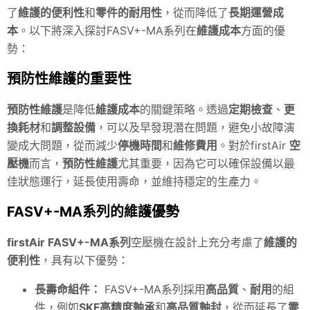
了
維護的便利性
和
零件的耐用性
，從而降低了
長期運營成
本
。以下將深入探討FASV+-MA系列在
維護成本
方面的優
勢：
預防性維護的重要性
預防性維護
是降低
維護成本
的關鍵策略。透過
定期檢查
、
更
換耗材
和
調整設備
，可以及早發現潛在問題，避免小故障演
變成大問題，從而減少
停機時間
和
維修費用
。對於firstAir
空
壓機
而言，
預防性維護
尤其重要，因為它可以確保設備以最
佳狀態運行，延長使用壽命，並維持穩定的生產力。
FASV+-MA系列的維護優勢
firstAir FASV+-MA系列
空壓機在設計上充分考慮了
維護的
便利性
，具有以下優勢：
長壽命組件：
FASV+-MA系列採用
高品質
、
耐用
的組
件，例如
SKF高精度軸承
和
高品質軸封
，從而延長了
零