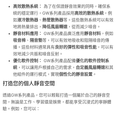
高效散熱系統：
為了在保證靜音效果的同時，確保系
統的穩定運行，GW系列產品採用
高效的散熱系統
，例
如
液冷散熱器
、
熱管散熱器
等。這些散熱系統可以有效
地將熱量排出，
降低風扇轉速
，從而減少噪音。
靜音材料應用：
GW系列產品廣泛應用
靜音材料
，例如
吸音棉
、
隔音墊
等，可以有效地吸收和阻隔噪音的傳
播。這些材料通常具有
良好的彈性和吸音性能
，可以有
效地減少共振和噪音反射。
優化軟件控制：
GW系列產品配備
優化的軟件控制系
統
，可以讓用戶根據自己的需求，
自定義風扇轉速
和其
他組件的運行模式，實現
個性化的靜音設置
。
打造您的個人靜音空間
透過GW系列產品，您可以輕鬆打造一個屬於自己的靜音空
間，無論是工作、學習還是娛樂，都能享受沉浸式的寧靜體
驗。例如，您可以：