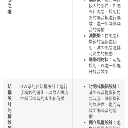
之
較大的部件，如硬
選
碟和風扇，採用特
製的隔音板進行隔
離，進一步降低噪
音的傳播。
減振墊
：在風扇和
機箱的連接處使
用，減少風扇運轉
時產生的振動。
聲學超材料
：可能
採用，以進一步提
升靜音效果。
結
GW系列在結構設計上進行
封閉式機箱設計
：
構
了精妙的優化，以最大限度
減少噪音從機箱內
設
地降低噪音的產生和傳播。
部洩漏，確保機箱
計
的氣密性，從而有
的
效阻隔噪音的傳
精
播。
妙
獨立風道設計
：避