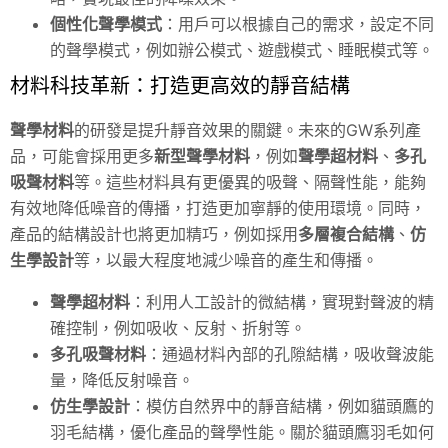
個性化聲學模式
：用戶可以根據自己的需求，設定不同
的聲學模式，例如辦公模式、遊戲模式、睡眠模式等。
材料科技革新：打造更高效的靜音結構
聲學材料
的研發是提升靜音效果的關鍵。未來的GW系列產
品，可能會採用更多
新型聲學材料
，例如
聲學超材料
、
多孔
吸聲材料
等。這些材料具有更優異的吸聲、隔聲性能，能夠
有效地降低噪音的傳播，打造更加寧靜的使用環境。同時，
產品的結構設計也將更加精巧，例如採用
多層複合結構
、
仿
生學設計
等，以最大程度地減少噪音的產生和傳播。
聲學超材料
：利用人工設計的微結構，實現對聲波的精
確控制，例如吸收、反射、折射等。
多孔吸聲材料
：通過材料內部的孔隙結構，吸收聲波能
量，降低反射噪音。
仿生學設計
：模仿自然界中的靜音結構，例如貓頭鷹的
羽毛結構，優化產品的聲學性能。關於貓頭鷹羽毛如何