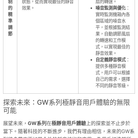
制
狀態，從而實現最佳的靜音
扇的轉速。
的
效果。
噪音監測與優化
：
精
實時監測機箱內各
準
個區域的噪音水
調
平，並根據監測結
節
果，自動調節風扇
的轉速和工作模
式，以實現最佳的
靜音效果。
自定義靜音模式
：
提供多種靜音模
式，用戶可以根據
自己的需求，選擇
不同的靜音等級。
探索未來：GW系列極靜音用戶體驗的無限
可能
展望未來，
GW系列
在
極靜音用戶體驗
上的探索並不止步於
當下。隨著科技的不斷進步，我們有理由相信，未來的GW系