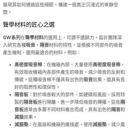
展現其如何通過這些細節，構建一個真正沉浸式的寧靜空
間。
聲學材料的匠心之選
GW系列
在
聲學材料
的選用上，可謂不遺餘力。設計團隊深
入研究各種
吸音、隔音
材料的特性，並根據不同部件的噪音
產生機制，選用最適合的材料。例如：
高密度吸音棉
：在機箱內部，大量使用
高密度吸音棉
，
有效吸收機箱內各部件產生的噪音，減少噪音的反射和
傳遞。這種吸音棉不僅具有出色的
吸音
效果，還具有良
好的阻燃性和環保性。
隔音板
：對於噪音較大的部件，如硬碟和風扇，採用特
製的
隔音板
進行隔離，進一步降低噪音的傳播。這些
隔
音板
通常由多層不同材料複合而成，具有出色的
隔音
和
減振
效果。
減振墊
：在風扇和機箱的連接處，使用
減振墊
，減少風