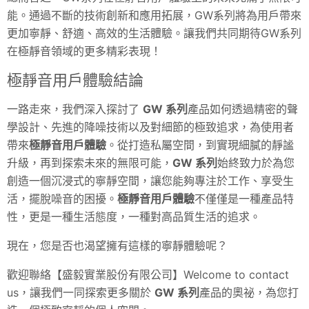
能。通過不斷的技術創新和應用拓展，GW系列將為用戶帶來
更加寧靜、舒適、高效的生活體驗。讓我們共同期待GW系列
在極靜音領域的更多精彩表現！
極靜音用戶體驗結論
一路走來，我們深入探討了
GW 系列
產品如何透過精密的聲
學設計、先進的降噪技術以及對細節的極致追求，為使用者
帶來
極靜音用戶體驗
。從打造私屬空間，到實現細膩的靜謐
升級，再到探索未來的無限可能，
GW 系列
始終致力於為您
創造一個沉浸式的寧靜空間，讓您能夠專注於工作、享受生
活，擺脫噪音的困擾。
極靜音用戶體驗
不僅僅是一種產品特
性，更是一種生活態度，一種對高品質生活的追求。
現在，您是否也渴望擁有這樣的寧靜體驗呢？
歡迎聯絡【盛毅實業股份有限公司】Welcome to contact
us，讓我們一同探索更多關於
GW 系列
產品的奧祕，為您打