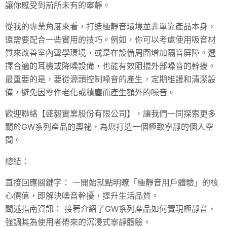
讓你感受到前所未有的寧靜。
從我的專業角度來看，打造極靜音環境並非單靠產品本身，
還需要配合一些實用的技巧。例如，你可以考慮使用吸音材
質來改善室內聲學環境，或是在設備周圍增加隔音屏障。選
擇合適的耳機或降噪設備，也能有效阻擋外部噪音的幹擾。
最重要的是，要從源頭控制噪音的產生，定期維護和清潔設
備，避免因零件老化或積塵而產生額外的噪音。
歡迎聯絡【盛毅實業股份有限公司】，讓我們一同探索更多
關於GW系列產品的奧祕，為您打造一個極致寧靜的個人空
間。
總結：
直接回應關鍵字： 一開始就點明瞭「極靜音用戶體驗」的核
心價值，即解決噪音幹擾，提升生活品質。
闡述指南資訊： 接著介紹了GW系列產品如何實現極靜音，
強調其為使用者帶來的沉浸式寧靜體驗。