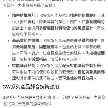
面著手，力求將噪音降至最低：
精密結構設計：
GW系列產品採用
精密的結構設計
，減
少共振和震動，降低噪音的產生。例如，在
靜音機箱
的
設計上，會採用
多層隔音材料
和
優化的風道設計
，有效
吸收和阻隔噪音。
高品質組件選擇：
GW系列產品嚴選
高品質的組件
，例
如
低噪音風扇
、
固態硬碟
等，從源頭上減少噪音的產
生。同時，對於一些容易產生噪音的組件，例如
機械硬
碟
，會採用
減震措施
，降低其噪音水平。
智能噪音控制：
GW系列產品配備
智能噪音控制系統
，
可以根據不同的使用場景和負載情況，
自動調節風扇轉
速
和其他組件的運行模式，實現
最佳的靜音效果
。
GW系列產品靜音技術應用
GW系列產品在靜音技術的應用上，涵蓋了多個方面，力求為
用戶提供全方位的靜音體驗：