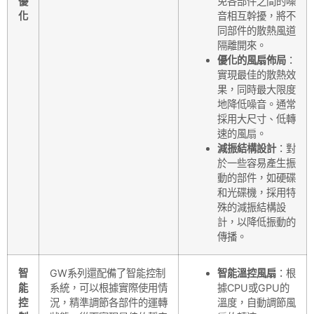
優
免各部件之間的噪
化
音相互幹擾，將不
同部件的散熱風道
隔離開來。
優化的風扇佈局
：
實現最佳的散熱效
果，同時最大限度
地降低噪音。通常
採用大尺寸、低轉
速的風扇。
減振結構設計
：對
於一些容易產生振
動的部件，如硬碟
和光碟機，採用特
殊的減振結構設
計，以降低振動的
傳播。
智
GW系列還配備了智能控制
智能溫控風扇
：根
能
系統，可以根據實際使用情
據CPU或GPU的
控
況，精準調節各部件的運轉
溫度，自動調節風