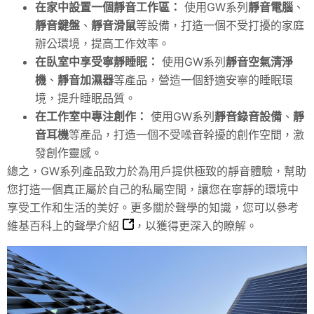
在家中設置一個靜音工作區：
使用GW系列
靜音電腦
、
靜音鍵盤
、
靜音滑鼠
等設備，打造一個不受打擾的家庭
辦公環境，提高工作效率。
在臥室中享受寧靜睡眠：
使用GW系列
靜音空氣清淨
機
、
靜音加濕器
等產品，營造一個舒適安寧的睡眠環
境，提升睡眠品質。
在工作室中專注創作：
使用GW系列
靜音錄音設備
、
靜
音耳機
等產品，打造一個不受噪音幹擾的創作空間，激
發創作靈感。
總之，GW系列產品致力於為用戶提供極致的靜音體驗，幫助
您打造一個真正屬於自己的私屬空間，讓您在寧靜的環境中
享受工作和生活的美好。更多關於聲學的知識，您可以參考
維基百科上的聲學介紹
，以獲得更深入的瞭解。