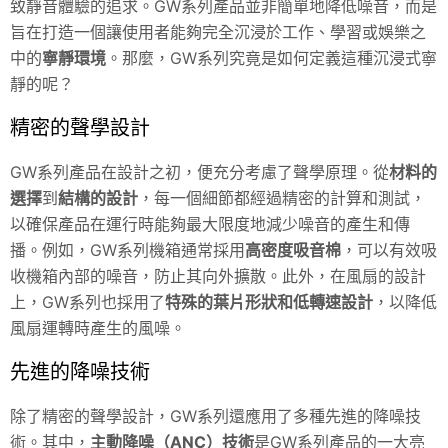
致靜音體驗的追求。GW系列產品並非簡單地降低噪音，而是
旨在打造一個讓使用者能夠完全沉浸於工作、學習或娛樂之
中的
寧靜環境
。那麼，GW系列究竟是如何定義這種沉浸式寧
靜的呢？
精密的聲學設計
GW系列產品在設計之初，便充分考慮了聲學原理。從
材料的
選擇
到
結構的設計
，每一個細節都經過精密的計算和測試，
以確保產品在運行時能夠最大限度地減少噪音的產生和傳
播。例如，GW系列機箱通常採用
高密度吸音棉
，可以有效吸
收機箱內部的噪音，防止其向外擴散。此外，在風扇的設計
上，GW系列也採用了
特殊的葉片形狀和低轉速設計
，以降低
風扇運轉時產生的風噪。
先進的降噪技術
除了精密的聲學設計，GW系列還應用了多種先進的降噪技
術。其中，
主動降噪（ANC）技術
是GW系列產品的一大亮