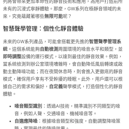
列將會帶來更加革命性的靜音技術和應用，為用戶打造前所
未有的沉浸式寧靜體驗。那麼，GW系列在極靜音領域的未
來，究竟蘊藏著哪些
無限可能
呢？
智慧聲學管理：個性化靜音體驗
未來的GW系列產品，可能會搭載更先進的
智慧聲學管理系
統
。這個系統能夠
自動檢測
周圍環境的噪音水平和類型，並
即時調整
設備的運行模式，以達到最佳的靜音效果。例如，
當系統檢測到辦公室環境嘈雜時，會自動降低風扇轉速或啟
動主動降噪功能；而在夜間休息時，則會進入更徹底的靜音
模式，確保用戶享有不受幹擾的睡眠。此外，用戶還可以根
據自己的需求和偏好，
自定義
聲學模式，打造個性化的靜音
體驗。
噪音類型識別
：透過AI技術，精準識別不同類型的噪
音，例如人聲、交通噪音、機械噪音等。
自適應降噪
：根據噪音類型和強度，自動調整降噪策
略，實現最佳的降噪效果。