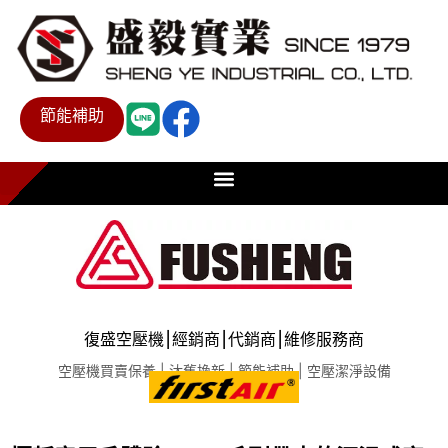
節能補助
復盛空壓機⎮經銷商⎮代銷商⎮維修服務商
空壓機買賣保養 | 汰舊換新 | 節能補助 | 空壓潔淨設備