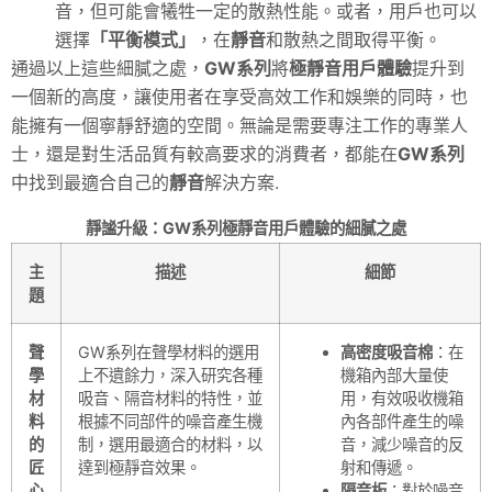
音，但可能會犧牲一定的散熱性能。或者，用戶也可以
選擇
「平衡模式」
，在
靜音
和散熱之間取得平衡。
通過以上這些細膩之處，
GW系列
將
極靜音用戶體驗
提升到
一個新的高度，讓使用者在享受高效工作和娛樂的同時，也
能擁有一個寧靜舒適的空間。無論是需要專注工作的專業人
士，還是對生活品質有較高要求的消費者，都能在
GW系列
中找到最適合自己的
靜音
解決方案.
靜謐升級：GW系列極靜音用戶體驗的細膩之處
主
描述
細節
題
聲
GW系列在聲學材料的選用
高密度吸音棉
：在
學
上不遺餘力，深入研究各種
機箱內部大量使
材
吸音、隔音材料的特性，並
用，有效吸收機箱
料
根據不同部件的噪音產生機
內各部件產生的噪
的
制，選用最適合的材料，以
音，減少噪音的反
匠
達到極靜音效果。
射和傳遞。
心
隔音板
：對於噪音