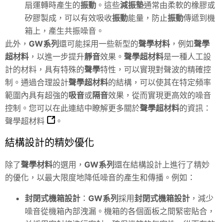
扇運轉時產生的
振動
。這些
減振墊
通常由柔軟的橡膠或
矽膠製成，可以有效吸收
振動
能量，防止
振動
傳遞到機
箱上，產生共振噪音。
此外，
GW系列
還可能採用一些新型的
聲學材料
，例如
聲學
超材料
，以進一步提升
靜音
效果。
聲學超材料
是一種人工設
計的材料，具有特殊的
聲學
特性，可以實現對聲波的精確控
制。通過合理設計
聲學超材料
的結構，可以使其在特定頻率
範圍內具有超強的
吸音
或
隔音
效果，從而實現更高效的噪音
控制。您可以在此連結中瞭解更多關於
聲學超材料
的資訊：
聲學超材料
。
結構設計的精妙優化
除了
聲學材料
的選用，
GW系列
還在結構設計上進行了精妙
的優化，以最大限度地降低噪音的產生和傳播。例如：
封閉式機箱設計
：
GW系列
採用
封閉式機箱設計
，減少
噪音從機箱內部洩漏。機箱的各個面板之間緊密貼合，