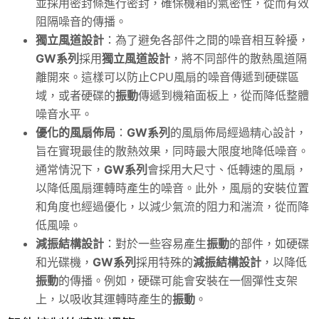
並採用密封條進行密封，確保機箱的氣密性，從而有效
阻隔噪音的傳播。
獨立風道設計
：為了避免各部件之間的噪音相互幹擾，
GW系列
採用
獨立風道設計
，將不同部件的散熱風道隔
離開來。這樣可以防止CPU風扇的噪音傳遞到硬碟區
域，或者硬碟的
振動
傳遞到機箱面板上，從而降低整體
噪音水平。
優化的風扇佈局
：
GW系列
的風扇佈局經過精心設計，
旨在實現最佳的散熱效果，同時最大限度地降低噪音。
通常情況下，
GW系列
會採用大尺寸、低轉速的風扇，
以降低風扇運轉時產生的噪音。此外，風扇的安裝位置
和角度也經過優化，以減少氣流的阻力和湍流，從而降
低風噪。
減振結構設計
：對於一些容易產生
振動
的部件，如硬碟
和光碟機，
GW系列
採用特殊的
減振結構設計
，以降低
振動
的傳播。例如，硬碟可能會安裝在一個彈性支架
上，以吸收其運轉時產生的
振動
。