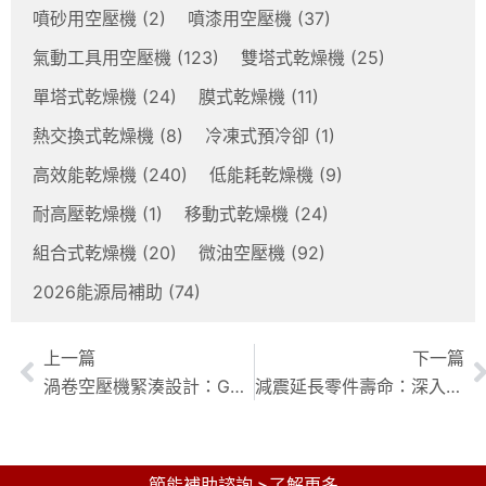
噴砂用空壓機
(2)
噴漆用空壓機
(37)
氣動工具用空壓機
(123)
雙塔式乾燥機
(25)
單塔式乾燥機
(24)
膜式乾燥機
(11)
熱交換式乾燥機
(8)
冷凍式預冷卻
(1)
高效能乾燥機
(240)
低能耗乾燥機
(9)
耐高壓乾燥機
(1)
移動式乾燥機
(24)
組合式乾燥機
(20)
微油空壓機
(92)
2026能源局補助
(74)
上一篇
下一篇
渦卷空壓機緊湊設計：GW系列，節省空間，提升效率！
減震延長零件壽命：深入解析懸掛系統對車輛部件的積極影響
節能補助諮詢 >了解更多