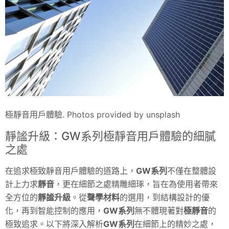
極靜音用戶體驗. Photos provided by unsplash
靜謐升級：GW系列極靜音用戶體驗的細膩
之處
在追求極致靜音用戶體驗的道路上，
GW系列
不僅在整體設
計上力求
靜音
，更在細節之處精雕細琢，旨在為使用者帶來
全方位的
靜謐升級
。從
聲學材料
的選用，到結構設計的優
化，再到智能控制的應用，
GW系列
無不體現著對
極靜音
的
極致追求。以下將深入解析
GW系列
在細節上的精妙之處，