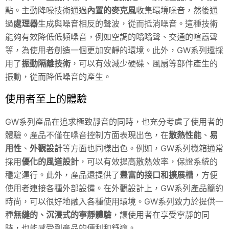
點。主動降噪技術通過
內置的麥克風
收集環境噪音，然後通
過
處理器
生成與噪音相反的聲波，從而抵消噪音。這種技術
能夠有效降低低頻噪音，例如空調的嗡嗡聲、交通的喧囂聲
等，為使用者創造一個更加安靜的環境。此外，GW系列還採
用了
振動隔離技術
，可以有效減少硬碟、風扇等部件產生的
振動，從而降低噪音的產生。
使用者至上的體驗
GW系列產品在追求極致靜音的同時，也充分考慮了使用者的
體驗。產品不僅在噪音控制方面表現出色，在
散熱性能
、
易
用性
、
外觀設計
等方面也同樣出色。例如，GW系列機箱通常
採用
優化的風道設計
，可以有效提高散熱效率，保證系統的
穩定運行。此外，產品還提供了
豐富的接口和擴展槽
，方便
使用者連接各種外部設備。在外觀設計上，GW系列產品簡約
時尚，可以很好地融入各種使用環境。GW系列致力於提供一
種
無縫的、沉浸式的寧靜體驗
，讓使用者在享受寧靜的同
時，也能感受到產品的便利和舒適。