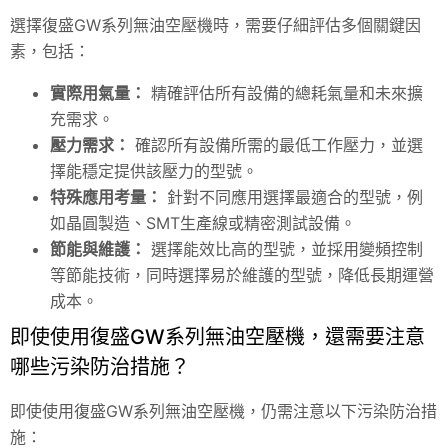
選擇復盛GW系列無油空壓機時，需要仔細評估多個關鍵因
素，包括：
實際用氣量：
精確評估所有設備的總耗氣量和未來擴
充需求。
壓力需求：
確認所有設備所需的最低工作壓力，並選
擇能穩定提供該壓力的型號。
特殊應用考量：
針對不同應用選擇最適合的型號，例
如晶圓製造、SMT生產線或精密測試設備。
節能與維護：
選擇能效比高的型號，並採用變頻控制
等節能技術，同時選擇易於維護的型號，降低長期運營
成本。
即使使用復盛GW系列無油空壓機，還需要注意
哪些污染防治措施？
即使使用復盛GW系列無油空壓機，仍需注意以下污染防治措
施：