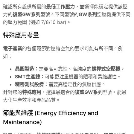
確認所有設備所需的
最低工作壓力
，並選擇能穩定提供該壓
力的
復盛GW系列
型號。不同型號的
GW系列
空壓機提供不同
的壓力範圍 (例如 7/8/10 bar)。
特殊應用考量
電子產業
的各個環節對壓縮空氣的要求可能有所不同。例
如：
晶圓製造：
需要高可靠性、高純度的
螺桿式空壓機
。
SMT生產線：
可能更注重機器的體積和易維護性。
精密測試設備：
需要高穩定性的氣壓供應。
針對您的
特殊應用
，選擇最適合的
復盛GW系列
型號，能最
大化生產效率和產品品質。
節能與維護 (Energy Efficiency and
Maintenance)