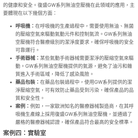
的健康和安全。復盛GW系列無油空壓機在此領域的應用，主
要體現在以下幾個方面：
呼吸機：
在呼吸機的生產過程中，需要使用無油、無菌
的壓縮空氣來驅動氣動元件和控制氣流。GW系列無油
空壓機符合醫療級別的潔淨度要求，確保呼吸機的安全
可靠運行。
手術器械：
某些氣動手術器械需要潔淨的壓縮空氣來驅
動。GW系列無油空壓機提供的氣源，避免了油污和雜
質進入手術區域，降低了感染風險。
藥品包裝：
在藥品包裝過程中，使用GW系列提供的潔
淨壓縮空氣，可有效防止藥品受到污染，確保產品的品
質和安全性。
案例：
例如，一家歐洲知名的醫療器械製造商，在其呼
吸機生產線上採用復盛GW系列無油空壓機，並通過了
嚴格的醫療器械認證，確保產品符合最高的安全標準。
案例四：實驗室