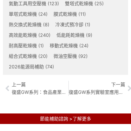
氣動工具用空壓機
(123)
雙塔式乾燥機
(25)
單塔式乾燥機
(24)
膜式乾燥機
(11)
熱交換式乾燥機
(8)
冷凍式預冷卻
(1)
高效能乾燥機
(240)
低能耗乾燥機
(9)
耐高壓乾燥機
(1)
移動式乾燥機
(24)
組合式乾燥機
(20)
微油空壓機
(92)
2026能源局補助
(74)
上一篇
下一篇
復盛GW系列：食品產業潔淨空氣首選，保障食品安全
復盛GW系列實驗室應用：穩定潔淨氣源，助力科研實驗精準
節能補助諮詢 >了解更多