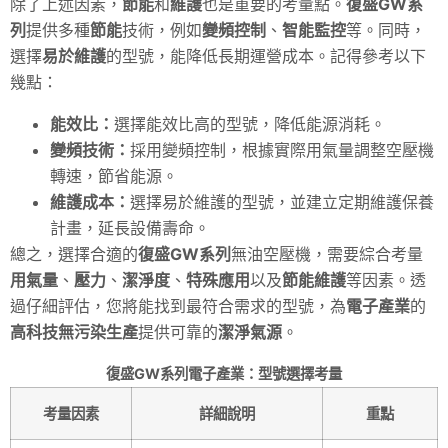
除了上述因素，
節能
和
維護
也是重要的考量點。
復盛GW系
列
提供多種
節能
技術，例如
變頻控制
、
智能監控
等。同時，
選擇
易於維護
的型號，能降低長期運營成本。記得參考以下
幾點：
能效比：
選擇能效比高的型號，降低能源消耗。
變頻技術：
採用變頻控制，根據實際用氣量調整空壓機
轉速，節省能源。
維護成本：
選擇易於維護的型號，並建立定期維護保養
計畫，延長設備壽命。
總之，選擇合適的
復盛GW系列
無油空壓機，需要綜合考量
用氣量
、
壓力
、
潔淨度
、
特殊應用
以及
節能維護
等因素。透
過仔細評估，您將能找到最符合需求的型號，為
電子產業
的
高科技無污染生產
提供可靠的
潔淨氣源
。
復盛GW系列電子產業：型號選擇考量
考量因素
詳細說明
重點