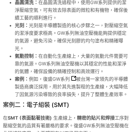
晶圓清洗：
在晶圓清洗過程中，使用GW系列提供的潔
淨壓縮空氣，可有效去除表面的微粒和有機物，確保後
續工藝的順利進行。
光刻：
光刻是半導體製造的核心步驟之一，對壓縮空氣
的潔淨度要求極高。GW系列無油空壓機能夠提供穩定
的氣源，避免污染，確保光刻膠的均勻塗布和精確曝
光。
氣動控制：
在自動化生產線上，大量的氣動元件需要可
靠的氣源。GW系列無油空壓機以其穩定的性能和潔淨
的氣體，確保設備的精確控制和高效運行。
案例：
例如，
復盛GW系列
被台灣一家領先的半導體
製造商廣泛採用，用於其先進製程的生產線，大幅降低
了因氣源污染導致的良率損失，提升了整體生產效率。
案例二：電子組裝 (SMT)
在
SMT (表面黏著技術)
生產線上，
精密的貼片和焊接
工序對
壓縮空氣的品質有著嚴格的要求。復盛GW系列無油空壓機在