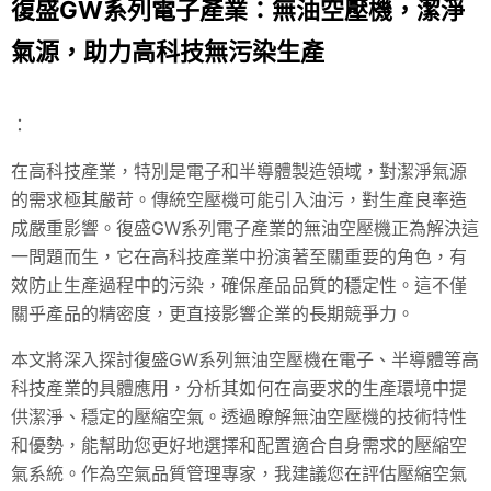
復盛GW系列電子產業：無油空壓機，潔淨
氣源，助力高科技無污染生產
：
在高科技產業，特別是電子和半導體製造領域，對潔淨氣源
的需求極其嚴苛。傳統空壓機可能引入油污，對生產良率造
成嚴重影響。復盛GW系列電子產業的無油空壓機正為解決這
一問題而生，它在高科技產業中扮演著至關重要的角色，有
效防止生產過程中的污染，確保產品品質的穩定性。這不僅
關乎產品的精密度，更直接影響企業的長期競爭力。
本文將深入探討復盛GW系列無油空壓機在電子、半導體等高
科技產業的具體應用，分析其如何在高要求的生產環境中提
供潔淨、穩定的壓縮空氣。透過瞭解無油空壓機的技術特性
和優勢，能幫助您更好地選擇和配置適合自身需求的壓縮空
氣系統。作為空氣品質管理專家，我建議您在評估壓縮空氣