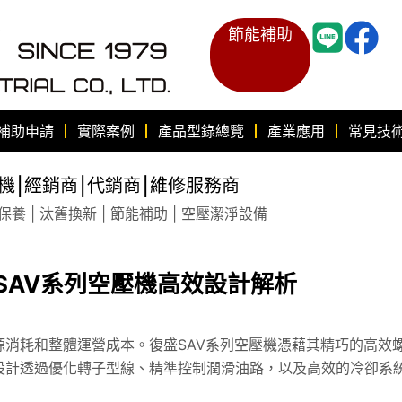
節能補助
補助申請
實際案例
產品型錄總覽
產業應用
常見技
機⎮經銷商⎮代銷商⎮維修服務商
養 | 汰舊換新 | 節能補助 | 空壓潔淨設備
SAV系列空壓機高效設計解析
消耗和整體運營成本。復盛SAV系列空壓機憑藉其精巧的高效
設計透過優化轉子型線、精準控制潤滑油路，以及高效的冷卻系