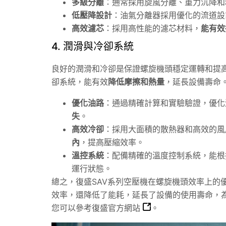
多級分離
：通常採用旋風分離、重力沉降和
低壓降設計
：油氣分離器採用優化的流道設
高效濾芯
：採用高性能的濾芯材料，
能有效
4. 潤滑與冷卻系統
良好的潤滑和冷卻是保證螺旋機頭穩定運轉和提高
卻系統，能有效
降低摩擦和熱量
，延長設備壽命
優化油路
：通過精確計算和實驗驗證，優化
失
。
高效冷卻
：採用大面積的散熱器和高效的風
內
，提高壓縮效率。
溫控系統
：配備精確的溫度控制系統，能根
運行狀態。
總之，復盛SAV系列空壓機在螺旋機頭效率上的
效率，還降低了能耗，延長了設備的使用壽命，
您可以參考
復盛官方網站
。