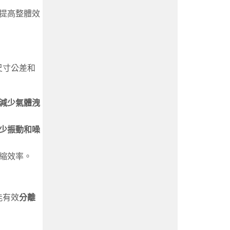
提高整體效
尺寸公差和
減少氣體洩
少振動和噪
縮效率。
能有效
分離