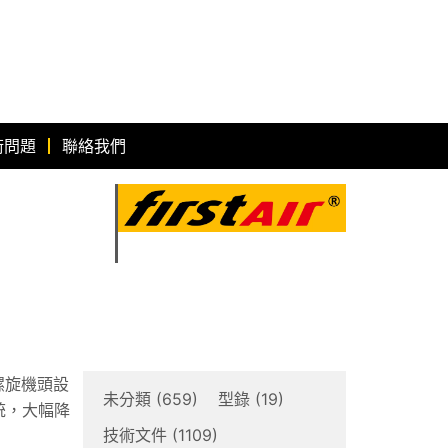
術問題
聯絡我們
螺旋機頭設
未分類
(659)
型錄
(19)
統，大幅降
技術文件
(1109)