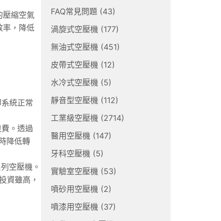
FAQ常見問題
(43)
的壓縮空氣
效率，降低
渦旋式空壓機
(177)
無油式空壓機
(451)
皮帶式空壓機
(12)
水冷式空壓機
(5)
靜音型空壓機
(112)
卻系統正常
工業級空壓機
(2714)
浪費。透過
醫用空壓機
(147)
時降低轉
牙科空壓機
(5)
系列空壓機。
實驗室空壓機
(53)
投資雖高，
噴砂用空壓機
(2)
噴漆用空壓機
(37)