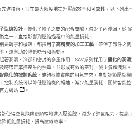
項先進技術，旨在最大限度地提升壓縮效率和可靠性。以下列出
子型線設計
，優化了轉子之間的配合間隙，減少了內洩漏，從而
術之一，直接影響到壓縮過程中的能量損耗。
別是轉子和機殼，都採用了
高精度的加工工藝
，確保了部件之間
率，還有助於降低噪音和振動。
起著潤滑、冷卻和密封的多重作用。SAV系列採用了
優化的潤滑
及時帶走摩擦產生的熱量，並形成有效的密封，減少氣體洩漏。
智能化的控制系統
，能夠根據實際的用氣需求，自動調節壓縮機
，控制系統可以降低壓縮機的轉速，減少能量消耗。關於智能控
官方網站
。
設計使得空氣能夠更順暢地進入壓縮腔，減少了進氣阻力，提高
地降低能量損耗，提高壓縮效率。