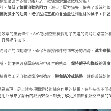
精細過濾等多種分離方式，確保潤滑油被徹底分離。
計，
降低了氣體流動的阻力
，減少了壓力損失，提高了系統的整
捕捉微小的油滴
，確保壓縮空氣的含油量達到嚴格的標準，保護
效率的重要條件。SAV系列空壓機採用了先進的潤滑油路設計
。具體措施如下：
潤滑油的流動路徑，確保各摩擦部件得到充分的潤滑，
減少磨損
扇，能迅速散發壓縮過程中產生的熱量，
保持轉子和機殼的溫度
據實際工況自動調節冷卻強度，
避免過冷或過熱
，確保系統始終
優異表現，是上述多項關鍵技術綜合作用的結果。這些技術不僅
為用戶帶來了顯著的經濟效益。想要了解更多關於復盛空壓機的