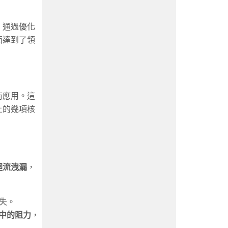
。通過優化
面達到了領
術應用。這
上的幾項核
迴流洩漏
，
失。
中的阻力
，