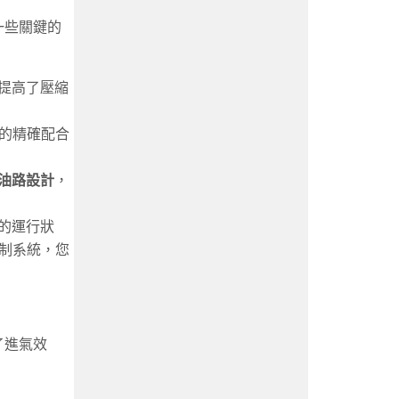
一些關鍵的
提高了壓縮
的精確配合
油路設計
，
的運行狀
制系統，您
了進氣效