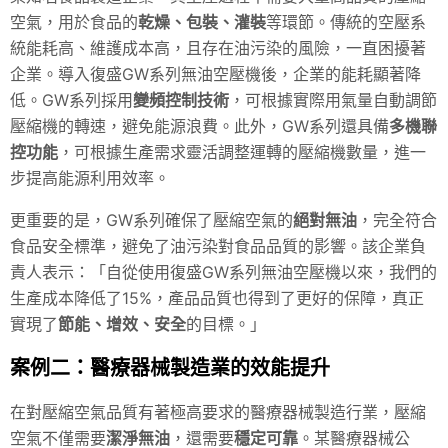
空氣，用於食品的
乾燥、包裝、灌裝
等環節。傳統的空壓系
統能耗高、維護成本高，且存在油污染的風險，一直困擾著
企業。導入復盛GW系列無油空壓機後，企業的能耗顯著降
低。GW系列採用
變頻控制技術
，可根據實際用氣量自動調節
壓縮機的轉速，避免能源浪費。此外，GW系列還具備
多機聯
控功能
，可根據生產需求靈活調整運轉的壓縮機數量，進一
步提高能源利用效率。
更重要的是，GW系列確保了壓縮空氣的
絕對無油
，完全符合
食品安全標準，避免了油污染對食品品質的影響。該企業負
責人表示：「自從使用復盛GW系列無油空壓機以來，我們的
生產成本降低了15%，產品品質也得到了更好的保障，真正
實現了
節能、增效、安全
的目標。」
案例二：醫療器械製造業的效能提升
在對壓縮空氣品質有著極高要求的醫療器械製造行業，壓縮
空氣不僅需要
潔淨無油
，還需要
穩定可靠
。某醫療器械公