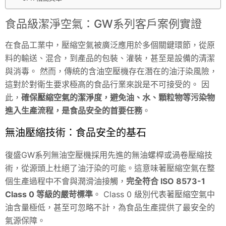
食品級潔淨空氣：GW系列客戶案例實證
在食品工業中，壓縮空氣被廣泛應用於多個關鍵環節，從原
料的輸送、混合，到產品的包裝、灌裝，甚至是設備的清潔
與消毒。 然而，傳統的含油空壓機存在潛在的油汙染風險，
這對於對衛生要求極高的食品行業來說是不可接受的。 因
此，
確保壓縮空氣的潔淨度，避免油、水、顆粒物等污染物
進入生產流程，是食品安全的首要任務
。
無油壓縮技術：食品安全的基石
復盛GW系列無油空壓機採用先進的無油螺桿或渦卷壓縮技
術，從源頭上杜絕了油汙染的可能。這意味著壓縮空氣在整
個生產過程中不會與潤滑油接觸，
完全符合 ISO 8573-1
Class 0 等級的嚴苛標準
。 Class 0 級別代表著壓縮空氣中
油含量極低，甚至可忽略不計，為食品生產提供了最安全的
氣源保障。