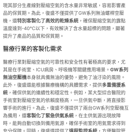
現其部分生產線對壓縮空氣的含水量非常敏感，容易影響產
品的保質期。為此，復盛不僅提供了GW系列無油螺桿空壓
機，還
特別客製化了高效的乾燥系統
，確保壓縮空氣的露點
溫度達到-40℃以下，有效解決了含水量超標的問題，顯著
提升了產品的品質和保質期。
醫療行業的客製化需求
醫療行業對壓縮空氣的可靠性和安全性有著極高的要求，尤
其是在手術室、ICU病房、呼吸機等關鍵應用場景。
GW系列
無油空壓機
本身就具備無油的優勢，避免了油汙染的風險。
此外，復盛還能根據醫療機構的具體需求，提供
多重備援系
統
，確保供氣的連續性和穩定性。例如，某大型綜合醫院的
手術室對壓縮空氣的依賴度極高，一旦供氣中斷，將直接影
響手術的進行。為此，復盛不僅提供了兩台GW系列空壓機互
為備用，還
客製化了緊急供氣系統
，在主供氣源出現故障
時，能夠自動切換到備用氣源，確保手術室的用氣需求得到
充分保障。同時，復盛還提供了
遠程監控系統
，方便醫院管