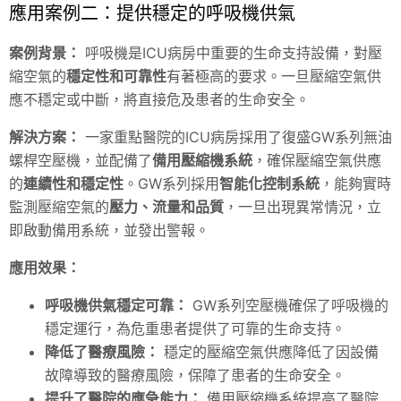
應用案例二：提供穩定的呼吸機供氣
案例背景：
呼吸機是ICU病房中重要的生命支持設備，對壓
縮空氣的
穩定性和可靠性
有著極高的要求。一旦壓縮空氣供
應不穩定或中斷，將直接危及患者的生命安全。
解決方案：
一家重點醫院的ICU病房採用了復盛GW系列無油
螺桿空壓機，並配備了
備用壓縮機系統
，確保壓縮空氣供應
的
連續性和穩定性
。GW系列採用
智能化控制系統
，能夠實時
監測壓縮空氣的
壓力、流量和品質
，一旦出現異常情況，立
即啟動備用系統，並發出警報。
應用效果：
呼吸機供氣穩定可靠：
GW系列空壓機確保了呼吸機的
穩定運行，為危重患者提供了可靠的生命支持。
降低了醫療風險：
穩定的壓縮空氣供應降低了因設備
故障導致的醫療風險，保障了患者的生命安全。
提升了醫院的應急能力：
備用壓縮機系統提高了醫院