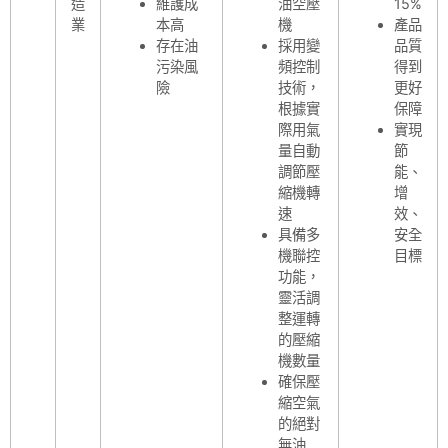
造
維護成
油空壓
15%
業
本高
機
產品
存在油
採用變
品質
污染風
頻控制
得到
險
技術，
更好
根據實
保障
際用氣
實現
量自動
節
調節壓
能、
縮機轉
增
速
效、
具備多
安全
機聯控
目標
功能，
靈活調
整運轉
的壓縮
機數量
確保壓
縮空氣
的絕對
無油