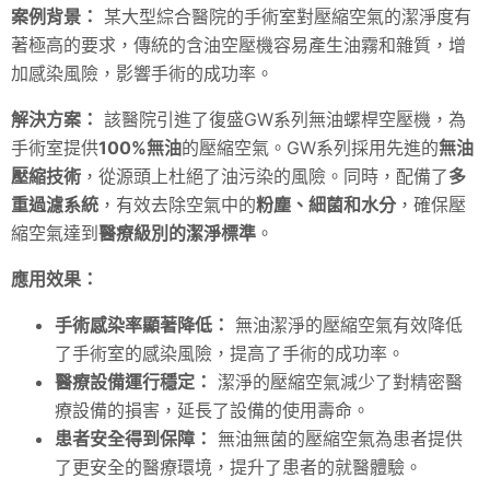
案例背景：
某大型綜合醫院的手術室對壓縮空氣的潔淨度有
著極高的要求，傳統的含油空壓機容易產生油霧和雜質，增
加感染風險，影響手術的成功率。
解決方案：
該醫院引進了復盛GW系列無油螺桿空壓機，為
手術室提供
100%無油
的壓縮空氣。GW系列採用先進的
無油
壓縮技術
，從源頭上杜絕了油污染的風險。同時，配備了
多
重過濾系統
，有效去除空氣中的
粉塵、細菌和水分
，確保壓
縮空氣達到
醫療級別的潔淨標準
。
應用效果：
手術感染率顯著降低：
無油潔淨的壓縮空氣有效降低
了手術室的感染風險，提高了手術的成功率。
醫療設備運行穩定：
潔淨的壓縮空氣減少了對精密醫
療設備的損害，延長了設備的使用壽命。
患者安全得到保障：
無油無菌的壓縮空氣為患者提供
了更安全的醫療環境，提升了患者的就醫體驗。