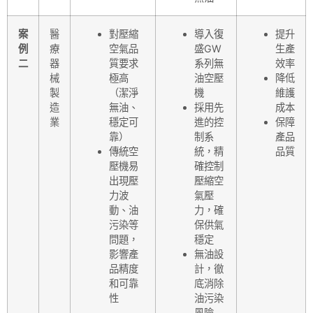
案
醫
對壓縮
導入復
提升
例
療
空氣品
盛GW
生產
二
器
質要求
系列無
效率
械
極高
油空壓
降低
製
（潔淨
機
維護
造
無油、
採用先
成本
業
穩定可
進的控
保障
靠）
制系
產品
傳統空
統，精
品質
壓機易
確控制
出現壓
壓縮空
力波
氣壓
動、油
力，確
污染等
保供氣
問題，
穩定
影響產
無油設
品精度
計，徹
和可靠
底消除
性
油污染
風險