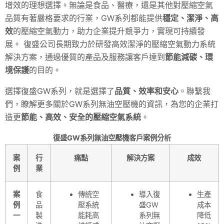
增效的理想選擇。無論是食品、醫療，還是其他對壓縮空氣
品質有著嚴格要求的行業，GW系列都能提供
穩定、潔淨、高
效
的壓縮空氣動力，助力企業提升競爭力，實現可持續發
展。 復盛公司長期致力於研發高效潔淨的壓縮空氣動力系統
解決方案，通過優質的產品及服務讓客戶達到
節能減碳、環
境保護
的目的。
選擇復盛GW系列，就是選擇了
品質、效率和安心
。聯繫我
們，瞭解更多關於GW系列無油空壓機的資訊，為您的企業打
造更
節能、高效、安全的壓縮空氣系統
。
復盛GW系列無油空壓機客戶案例分析
案
行
痛點
解決方案
成效
例
業
案
食
傳統空
導入復
生產
例
品
壓系統
盛GW
成本
一
製
能耗高
系列無
降低