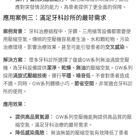
應對突發情況的能力，為患者提供了更全面的保障。
應用案例三：滿足牙科診所的嚴苛需求
案例背景：
牙科治療過程中，牙鑽、三用槍等設備都需要使
用壓縮空氣。傳統的空壓機容易產生油、水和顆粒物，污染
治療環境，影響治療效果，甚至可能引發患者的
交叉感染
。
解決方案：
眾多牙科診所選擇了復盛GW系列無油渦旋空壓
機，為牙科設備提供
潔淨、乾燥、無油
的壓縮空氣。GW系列
採用
渦旋式壓縮技術
，運行
平穩、噪音低
，不會對患者造成
不適。同時，GW系列體積小巧，
節省空間
，非常適合牙科診
所的使用。
應用效果：
提供高品質氣源：
GW系列空壓機能夠提供高品質的壓
縮空氣，滿足牙科治療的嚴苛需求。
降低感染風險：
無油無菌的壓縮空氣有效降低了患者