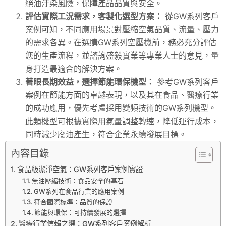
絕油汙染風險，保障產品品質與安全。
評估實際工況需求，客製化選型方案：
從GW系列客戶
案例可知，不同應用場景對壓縮空氣品質、流量、壓力
的需求各異。在選購GW系列空壓機前，務必充分評估
您的生產流程，並諮詢盛毅實業等專業人士的意見，量
身打造最適合的解決方案。
著眼長期效益，選擇節能環保機型：
參考GW系列客戶
案例在節能方面的卓越表現，以及其在食品、醫療行業
的成功應用，優先考慮採用變頻技術的GW系列機型。
此類機型可根據實際用氣量調整轉速，降低運行成本，
同時減少廢油產生，符合企業永續發展目標。
內容目錄
食品級潔淨空氣：GW系列客戶案例實證
無油壓縮技術：食品安全的基石
GW系列在食品行業的應用案例
符合國際標準：品質的保證
節能與環保：可持續發展的選擇
醫療行業信賴之選：GW系列客戶案例解析