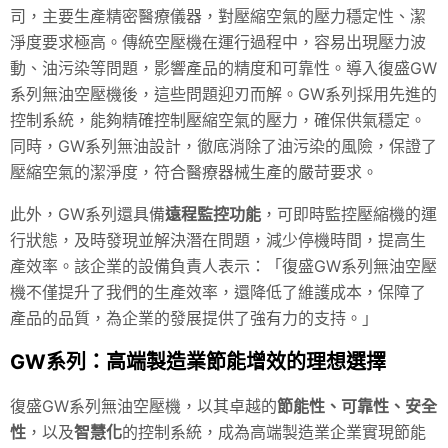
司，主要生產精密醫療儀器，對壓縮空氣的壓力穩定性、潔
淨度要求極高。傳統空壓機在運行過程中，容易出現壓力波
動、油污染等問題，影響產品的精度和可靠性。導入復盛GW
系列無油空壓機後，這些問題迎刃而解。GW系列採用先進的
控制系統，能夠精確控制壓縮空氣的壓力，確保供氣穩定。
同時，GW系列無油設計，徹底消除了油污染的風險，保證了
壓縮空氣的潔淨度，符合醫療器械生產的嚴苛要求。
此外，GW系列還具備
遠程監控功能
，可即時監控壓縮機的運
行狀態，及時發現並解決潛在問題，減少停機時間，提高生
產效率。該企業的設備負責人表示：「復盛GW系列無油空壓
機不僅提升了我們的生產效率，還降低了維護成本，保障了
產品的品質，為企業的發展提供了強有力的支持。」
GW系列：高端製造業節能增效的理想選擇
復盛GW系列無油空壓機，以其卓越的
節能性、可靠性、安全
性
，以及
智慧化
的控制系統，成為高端製造業企業實現節能