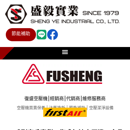
節能補助
復盛空壓機⎮經銷商⎮代銷商⎮維修服務商
空壓機買賣保養 | 汰舊換新 | 節能補助 | 空壓潔淨設備