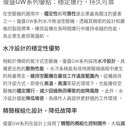
復盛GW系列優點：穩定運行，持久可靠
在空壓機的選用中，
穩定性
和
可靠性
是企業最為關注的要素
之一。復盛GW系列水冷無油空壓機，憑藉其精密的設計和嚴
格的製造標準，確保設備在長時間運行中維持卓越的性能，
為企業生產保駕護航 。
水冷設計的穩定性優勢
相較於傳統的氣冷式空壓機，復盛GW系列採用
水冷設計
，具
備更出色的
散熱性能
。水冷系統能有效地將壓縮過程中產生
的熱量帶走，
維持空壓機在最佳工作溫度範圍內
。這種高效
的冷卻方式，即使在
高溫、高濕
等惡劣環境下，也能確保空
壓機的
穩定運行
，
減少因過熱而導致的故障風險
。此外，水
冷設計還能
降低噪音
，為操作人員提供更舒適的工作環境 。
精簡模組化設計，降低故障率
復盛GW系列在設計上採用了
精簡的模組化控制閥件
，大幅
減