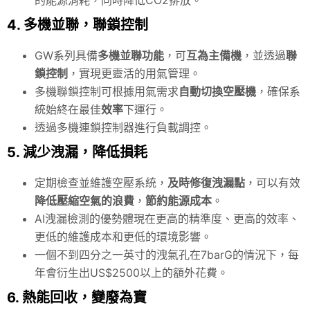
4. 多機並聯，聯鎖控制
GW系列具備
多機並聯功能
，可
互為主備機
，並透過
聯
鎖控制
，實現更靈活的用氣管理。
多機聯鎖控制可根據用氣需求
自動切換空壓機
，確保系
統始終在最佳
效率
下運行。
透過多機連鎖控制器進行負載調控。
5. 減少洩漏，降低損耗
定期檢查並維護空壓系統，
及時修復洩漏點
，可以有效
降低壓縮空氣的浪費
，
節約能源成本
。
AI洩漏檢測的優勢體現在更高的精準度、更高的效率、
更低的維護成本和更低的環境影響。
一個不到四分之一英寸的洩氣孔在7barG的情況下，每
年會衍生出US$2500以上的額外花費。
6. 熱能回收，變廢為寶