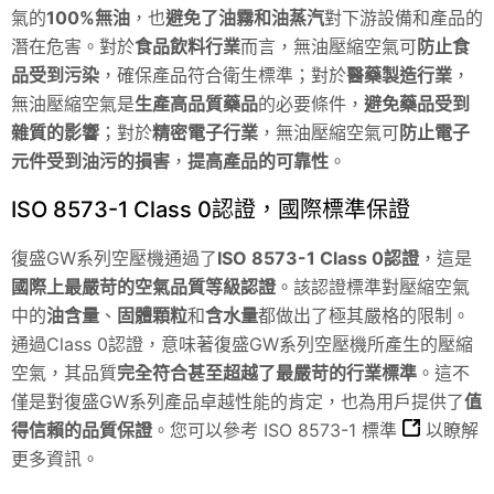
氣的
100%無油
，也
避免了油霧和油蒸汽
對下游設備和產品的
潛在危害。對於
食品飲料行業
而言，無油壓縮空氣可
防止食
品受到污染
，確保產品符合衛生標準；對於
醫藥製造行業
，
無油壓縮空氣是
生產高品質藥品
的必要條件，
避免藥品受到
雜質的影響
；對於
精密電子行業
，無油壓縮空氣可
防止電子
元件受到油污的損害
，
提高產品的可靠性
。
ISO 8573-1 Class 0認證，國際標準保證
復盛GW系列空壓機通過了
ISO 8573-1 Class 0認證
，這是
國際上最嚴苛的空氣品質等級認證
。該認證標準對壓縮空氣
中的
油含量
、
固體顆粒
和
含水量
都做出了極其嚴格的限制。
通過Class 0認證，意味著復盛GW系列空壓機所產生的壓縮
空氣，其品質
完全符合甚至超越了最嚴苛的行業標準
。這不
僅是對復盛GW系列產品卓越性能的肯定，也為用戶提供了
值
得信賴的品質保證
。您可以參考
ISO 8573-1 標準
以瞭解
更多資訊。