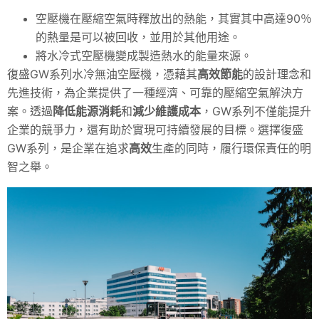
空壓機在壓縮空氣時釋放出的熱能，其實其中高達90％
的熱量是可以被回收，並用於其他用途。
將水冷式空壓機變成製造熱水的能量來源。
復盛GW系列水冷無油空壓機，憑藉其
高效節能
的設計理念和
先進技術，為企業提供了一種經濟、可靠的壓縮空氣解決方
案。透過
降低能源消耗
和
減少維護成本
，GW系列不僅能提升
企業的競爭力，還有助於實現可持續發展的目標。選擇復盛
GW系列，是企業在追求
高效
生產的同時，履行環保責任的明
智之舉。