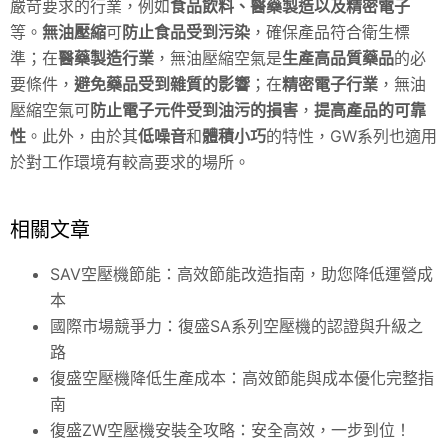
嚴苛要求的行業，例如
食品飲料、醫藥製造以及精密電子
等。
無油壓縮
可
防止食品受到污染
，確保產品符合衛生標
準；在
醫藥製造行業
，無油壓縮空氣是
生產高品質藥品
的必
要條件，
避免藥品受到雜質的影響
；在
精密電子行業
，無油
壓縮空氣可
防止電子元件受到油污的損害
，
提高產品的可靠
性
。此外，由於其
低噪音
和
體積小巧
的特性，GW系列也適用
於對工作環境有較高要求的場所。
相關文章
SAV空壓機節能：高效節能改造指南，助您降低運營成
本
國際市場競爭力：復盛SA系列空壓機的認證與升級之
路
復盛空壓機降低生產成本：高效節能與成本優化完整指
南
復盛ZW空壓機安裝全攻略：安全高效，一步到位！