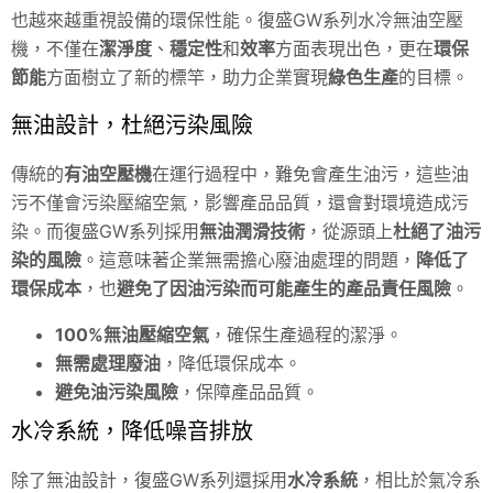
也越來越重視設備的環保性能。復盛GW系列水冷無油空壓
機，不僅在
潔淨度
、
穩定性
和
效率
方面表現出色，更在
環保
節能
方面樹立了新的標竿，助力企業實現
綠色生產
的目標。
無油設計，杜絕污染風險
傳統的
有油空壓機
在運行過程中，難免會產生油污，這些油
污不僅會污染壓縮空氣，影響產品品質，還會對環境造成污
染。而復盛GW系列採用
無油潤滑技術
，從源頭上
杜絕了油污
染的風險
。這意味著企業無需擔心廢油處理的問題，
降低了
環保成本
，也
避免了因油污染而可能產生的產品責任風險
。
100%無油壓縮空氣
，確保生產過程的潔淨。
無需處理廢油
，降低環保成本。
避免油污染風險
，保障產品品質。
水冷系統，降低噪音排放
除了無油設計，復盛GW系列還採用
水冷系統
，相比於氣冷系