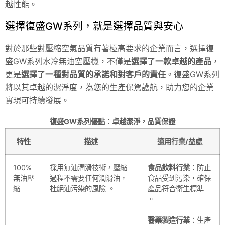
越性能。
選擇復盛GW系列，就是選擇品質與安心
對於那些對壓縮空氣品質有著極高要求的企業而言，選擇復
盛GW系列水冷無油空壓機，不僅是
選擇了一款卓越的產品
，
更是
選擇了一種對品質的承諾和對客戶的責任
。復盛GW系列
將以其卓越的潔淨度，為您的生產保駕護航，助力您的企業
實現可持續發展。
復盛GW系列優點：卓越潔淨，品質保證
特性
描述
適用行業/益處
100%
採用無油潤滑技術，壓縮
食品飲料行業
：防止
無油壓
過程不需要任何潤滑油，
食品受到污染，確保
縮
杜絕油污染的風險 。
產品符合衛生標準
。
醫藥製造行業
：生產