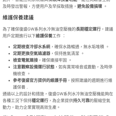
及時發出警報，方便用戶及早採取措施，
避免設備損壞
。
維護保養建議
為了確保復盛GW系列水冷無油空壓機的
長期穩定運行
，建議
用戶定期進行以下
維護保養
工作 ：
定期檢查冷卻水系統
，確保水路暢通，無水垢堆積 。
定期更換空氣過濾器
，保持進氣清潔 。
檢查電氣連接
，確保連接牢固 。
注意觀察設備運行狀態
，如有異常噪音或震動，及時停
機檢查 。
參考復盛官方提供的維護手冊
，按照建議的週期進行維
護保養 .
通過以上的設計和措施，復盛GW系列水冷無油空壓機能夠在
各種工況下保持
穩定運行
，為企業提供
持久可靠
的壓縮空氣
動力，助力企業實現高效生產。