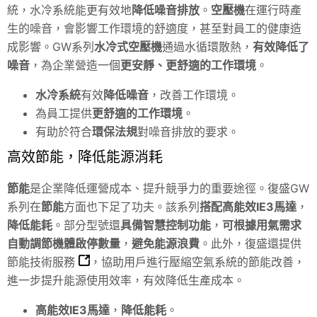
統，水冷系統能更有效地
降低噪音排放
。
空壓機
在運行時產
生的噪音，會影響工作環境的舒適度，甚至對員工的健康造
成影響。GW系列
水冷式空壓機
通過水循環散熱，
有效降低了
噪音
，為企業營造一個
更安靜、更舒適的工作環境
。
水冷系統
有效
降低噪音
，改善工作環境。
為員工提供
更舒適的工作環境
。
有助於符合
環保法規
對噪音排放的要求。
高效節能，降低能源消耗
節能
是企業降低運營成本、提升競爭力的重要途徑。復盛GW
系列在
節能
方面也下足了功夫。該系列
搭配高能效IE3馬達
，
降低能耗
。部分型號還
具備智慧控制功能
，
可根據用氣需求
自動調節機體啟停數量
，
避免能源浪費
。此外，復盛還提供
節能技術服務
，協助用戶進行壓縮空氣系統的節能改善，
進一步提升能源使用效率，有效降低生產成本。
高能效IE3馬達
，
降低能耗
。