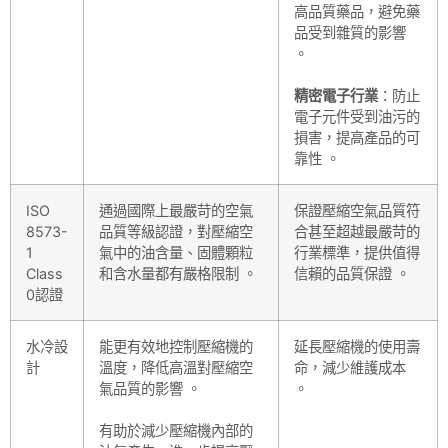
高品質藥品，避免藥
品受到雜質的影響
。
精密電子行業
：防止
電子元件受到油污的
損害，提高產品的可
靠性 。
ISO
通過國際上最嚴苛的空氣
保證壓縮空氣品質符
8573-
品質等級認證，對壓縮空
合甚至超越最嚴苛的
1
氣中的油含量、固體顆粒
行業標準，提供值得
Class
和含水量都有嚴格限制 。
信賴的品質保證 。
0認證
水冷設
能更有效地控制壓縮機的
延長壓縮機的使用壽
計
溫度，降低高溫對壓縮空
命，減少維護成本
氣品質的影響 。
。
有助於減少壓縮機內部的