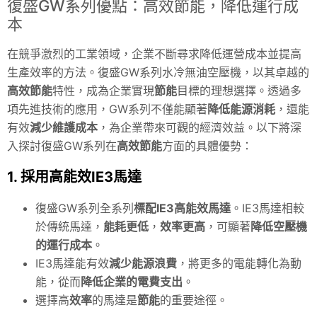
復盛GW系列優點：高效節能，降低運行成
本
在競爭激烈的工業領域，企業不斷尋求降低運營成本並提高
生產效率的方法。復盛GW系列水冷無油空壓機，以其卓越的
高效節能
特性，成為企業實現
節能
目標的理想選擇。透過多
項先進技術的應用，GW系列不僅能顯著
降低能源消耗
，還能
有效
減少維護成本
，為企業帶來可觀的經濟效益。以下將深
入探討復盛GW系列在
高效節能
方面的具體優勢：
1. 採用高能效IE3馬達
復盛GW系列全系列
標配IE3高能效馬達
。IE3馬達相較
於傳統馬達，
能耗更低
，
效率更高
，可顯著
降低空壓機
的運行成本
。
IE3馬達能有效
減少能源浪費
，將更多的電能轉化為動
能，從而
降低企業的電費支出
。
選擇高
效率
的馬達是
節能
的重要途徑。