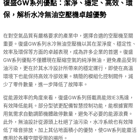
復盛GW系列優點：潔淨、穩定、高效、環
保，解析水冷無油空壓機卓越優勢
在對空氣品質有嚴格要求的產業中，選擇合適的空壓機至關
重要。復盛GW系列水冷無油空壓機以其在潔淨度、穩定性、
效率及環保等方面的卓越表現，成為許多企業的首選。復盛
GW系列優點不僅體現在壓縮空氣的純淨無油，避免產品受到
油污染，更在於其水冷設計所帶來的穩定運行，即使在高溫
環境下也能保持高效冷卻效果。精簡的模組化控制閥件，減
少了零件數量，進一步降低了故障率。
從能源效率的角度來看，復盛GW系列搭載高能效IE3馬達，
有效降低能耗。部分型號更配備智慧控制功能，能根據實際
用氣需求自動調節機體啟停數量，避免不必要的能源浪費。
此外，無油設計從源頭上杜絕了油污染，水冷系統也有效降
低了噪音排放，加上其佔地面積小的優勢，使GW系列能靈活
應用於各種空間受限的場所。