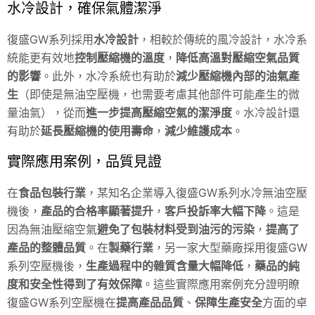
水冷設計，確保氣體潔淨
復盛GW系列採用
水冷設計
，相較於傳統的風冷設計，水冷系
統能更有效地
控制壓縮機的溫度
，
降低高溫對壓縮空氣品質
的影響
。此外，水冷系統也有助於
減少壓縮機內部的油氣產
生
（即使是無油空壓機，也需要考慮其他部件可能產生的微
量油氣），從而
進一步提高壓縮空氣的潔淨度
。水冷設計還
有助於
延長壓縮機的使用壽命
，
減少維護成本
。
實際應用案例，品質見證
在
食品包裝行業
，某知名企業導入復盛GW系列水冷無油空壓
機後，
產品的合格率顯著提升
，
客戶投訴率大幅下降
。這是
因為無油壓縮空氣
避免了包裝材料受到油污的污染
，
提高了
產品的整體品質
。在
製藥行業
，另一家大型藥廠採用復盛GW
系列空壓機後，
生產過程中的雜質含量大幅降低
，
藥品的純
度和安全性得到了有效保障
。這些實際應用案例充分證明瞭
復盛GW系列空壓機在
提高產品品質
、
保障生產安全
方面的卓