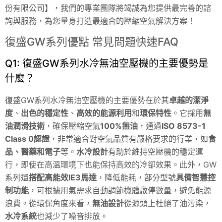
份有限公司】，我們的專業團隊將竭誠為您提供最完善的諮
詢與服務，為您量身打造最適合的壓縮空氣解決方案！
復盛GW系列優點 常見問題快速FAQ
Q1: 復盛GW系列水冷無油空壓機的主要優勢是
什麼？
復盛GW系列水冷無油空壓機的主要優勢在於其
卓越的潔淨
度
、
出色的穩定性
、
高效的能源利用
和
環保特性
。它採用
無
油潤滑技術
，確保壓縮空氣
100%無油
，通過
ISO 8573-1
Class 0認證
，非常適合對空氣品質有嚴格要求的行業，如
食
品、醫藥和電子
等。
水冷設計
有助於維持空壓機的穩定運
行，即使在高溫環境下也能保持高效的冷卻效果。此外，GW
系列還
搭配高能效IE3馬達
，降低能耗，部分型號
具備智慧控
制功能
，可根據用氣需求自動調節機體啟停數量，避免能源
浪費。從環保角度來看，
無油設計
從源頭上杜絕了油污染，
水冷系統
也減少了噪音排放。