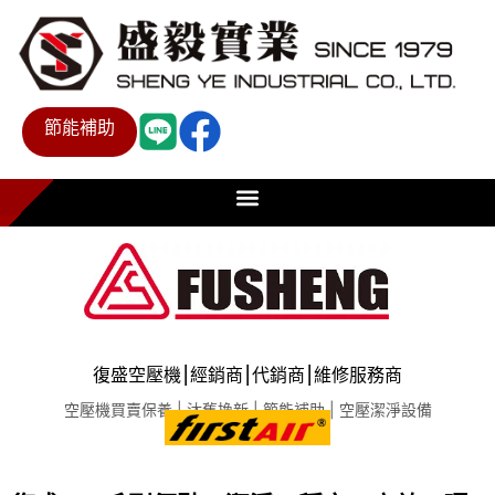
節能補助
復盛空壓機⎮經銷商⎮代銷商⎮維修服務商
空壓機買賣保養 | 汰舊換新 | 節能補助 | 空壓潔淨設備