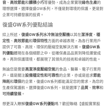
音
、
高效節能
和
體積小巧
等優勢，成為企業實現
綠色生產
的
理想選擇。選擇復盛GW系列，不僅是對環境的保護，更是對
企業可持續發展的投資。
復盛GW系列優點結論
綜上所述，
復盛GW系列水冷無油空壓機
以其在
潔淨度
、
穩
定性
、
高效節能
和
環保特性
方面的卓越表現，為各行業用戶
提供了可靠、高效、環保的壓縮空氣解決方案。
復盛GW系
列優點
體現在各個細節之中，從確保產品品質到降低運營成
本，再到保護環境，都展現了其領先的技術和卓越的性能。
無論您是需要
高潔淨度壓縮空氣
的食品、醫藥、電子行業用
戶，還是關注
設備穩定性和可靠性
的企業，亦或是追求
節能
降耗
和
環保
的企業，復盛GW系列都能滿足您的需求，為您的
生產保駕護航。選擇復盛GW系列，就是選擇了
品質
、
效率
和
可持續發展
。
想更深入瞭解
復盛GW系列優點
嗎？歡迎聯絡【盛毅實業股