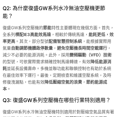
Q2: 為什麼復盛GW系列水冷無油空壓機更節
能？
復盛GW系列空壓機的
節能
特性主要體現在幾個方面。首先，
全系列
標配IE3高能效馬達
，相較於傳統馬達，
能耗更低，效
率更高
。其次，部分型號
配備智慧控制系統
，能根據實際用
氣量
自動調節機體啟停數量
，
避免空壓機長時間空載運行
，
減少不必要的能源消耗。此外，採用
變頻驅動（VFD）技術
的型號，可依實際需求精確控制馬達轉速，有效
降低能源消
耗
並延長設備壽命。多機並聯功能和聯鎖控制也有助於系統
在最佳效率下運行。最後，定期檢查和維護空壓系統，及時
修復洩漏點，也能有效
降低壓縮空氣的浪費
，
節約能源成
本
。
Q3: 復盛GW系列空壓機在哪些行業特別適用？
復盛GW系列水冷無油空壓機特別適用於對壓縮空氣品質有著