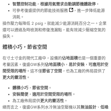
智慧控制功能
，
根據用氣需求自動調節機體啟停
。
可參考
復盛提供的節能技術服務
，進一步降低能源
消耗。
操作壓力每降低 2 psig，就能減少能源消耗百分之一。企業
還可以通過及時檢測和修復洩漏點，能有效減少壓縮空氣的
損失。
體積小巧，節省空間
在寸土寸金的現代工廠中，設備的
佔地面積
也是一個重要的
考量因素。復盛GW系列
佔地面積小
，
易於安裝
，
可應用於空
間受限的場所
。這不僅
節省了空間
，也為工廠的佈局提供了
更大的靈活性
。
體積小巧
，
節省空間
。
安裝簡便
，
適用於空間受限的場所
。
為工廠佈局提供
更大的靈活性
。
總而言之，復盛GW系列水冷無油空壓機以其
無油設計
、
低噪