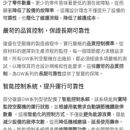
少了零件數量
。更少的零件意味著更低的潛在故障點，從而
顯著
降低了設備的故障率
。這種設計理念不僅提升了設備的
可靠性
，也
簡化了維護流程
，
降低了維護成本
。
嚴苛的品質控制，保證長期可靠性
復盛在空壓機的製造過程中，實行嚴格的
品質控制標準
。從
原材料的選擇到生產流程的監控，每一個環節都力求精益求
精。所有GW系列空壓機在出廠前，都必須經過多項嚴格的測
試，以確保其符合設計規格和性能要求。這種
嚴苛的品質控
制
，為GW系列的
長期可靠性
提供了堅實的保障。
智能控制系統，提升運行可靠性
部分復盛GW系列型號配備了
智能控制系統
，該系統能夠
實時
監控空壓機的運行狀態
，並
根據用氣需求自動調節機體啟停
數量
。這種
智能化的控制方式
，不僅能
避免能源浪費
，還能
減少設備的啟停次數
，從而
降低機械磨損
，
延長使用壽命
。
此外，智能控制系統還具備
故障預警功能
，能在問題發生前