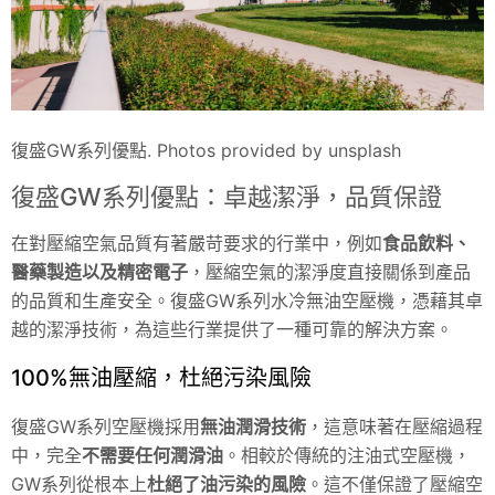
復盛GW系列優點. Photos provided by unsplash
復盛GW系列優點：卓越潔淨，品質保證
在對壓縮空氣品質有著嚴苛要求的行業中，例如
食品飲料、
醫藥製造以及精密電子
，壓縮空氣的潔淨度直接關係到產品
的品質和生產安全。復盛GW系列水冷無油空壓機，憑藉其卓
越的潔淨技術，為這些行業提供了一種可靠的解決方案。
100%無油壓縮，杜絕污染風險
復盛GW系列空壓機採用
無油潤滑技術
，這意味著在壓縮過程
中，完全
不需要任何潤滑油
。相較於傳統的注油式空壓機，
GW系列從根本上
杜絕了油污染的風險
。這不僅保證了壓縮空