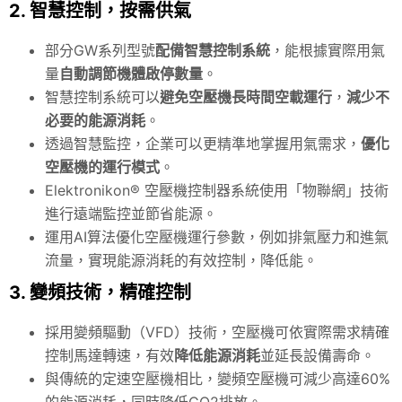
2. 智慧控制，按需供氣
部分GW系列型號
配備智慧控制系統
，能根據實際用氣
量
自動調節機體啟停數量
。
智慧控制系統可以
避免空壓機長時間空載運行
，
減少不
必要的能源消耗
。
透過智慧監控，企業可以更精準地掌握用氣需求，
優化
空壓機的運行模式
。
Elektronikon® 空壓機控制器系統使用「物聯網」技術
進行遠端監控並節省能源。
運用AI算法優化空壓機運行參數，例如排氣壓力和進氣
流量，實現能源消耗的有效控制，降低能。
3. 變頻技術，精確控制
採用變頻驅動（VFD）技術，空壓機可依實際需求精確
控制馬達轉速，有效
降低能源消耗
並延長設備壽命。
與傳統的定速空壓機相比，變頻空壓機可減少高達60%
的能源消耗，同時降低CO2排放。