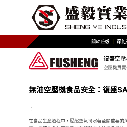
關於盛毅
節能
復盛空壓
空壓機買賣保
無油空壓機食品安全：復盛SA
：
在食品生產過程中，壓縮空氣扮演著至關重要的