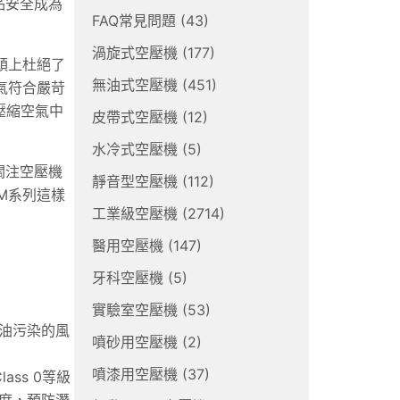
品安全成為
FAQ常見問題
(43)
渦旋式空壓機
(177)
頭上杜絕了
無油式空壓機
(451)
氣符合嚴苛
除壓縮空氣中
皮帶式空壓機
(12)
水冷式空壓機
(5)
關注空壓機
靜音型空壓機
(112)
M系列這樣
工業級空壓機
(2714)
醫用空壓機
(147)
牙科空壓機
(5)
實驗室空壓機
(53)
油污染的風
噴砂用空壓機
(2)
噴漆用空壓機
(37)
ass 0等級
度，預防潛