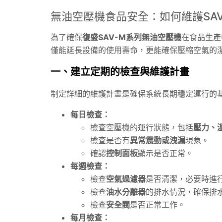
無油空壓機食品安全：如何維護SAV
為了確保
復盛SAV-M系列無油空壓機
在食品生產
僅能延長設備的使用壽命，更能確保壓縮空氣的
一、建立定期的檢查與維護計畫
制定詳細的維護計畫是確保系統長期穩定運行的
每日檢查：
檢查空壓機的運行狀態，包括
壓力、
檢查是否有
異常震動或洩漏
現象。
確認
控制面板
顯示是否正常。
每週檢查：
檢查
空氣過濾器
是否清潔，必要時進
檢查
油水分離器
的排水情況，確保排
檢查
安全閥
是否正常工作。
每月檢查：