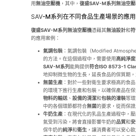
用
無油空壓機
，其中，
復盛SAV-M系列無油空壓
SAV
-M系列在不同食品生產場景的應用
復盛SAV-M系列無油空壓機
憑藉其
無油設計
和
符
的應用案例：
氣調包裝
：氣調包裝（Modified Atmos
的方法。在這個過程中，需要使用
高純淨度
SAV-M系列
能夠提供
符合ISO 8573-1 Cl
地抑制微生物的生長，延長食品的保質期，
無菌生產
：對於一些對衛生要求極高的食品
的環境下進行生產和包裝，以確保產品在保
物料的輸送
、
設備的清潔
和
包裝的灌裝
等環
中的各個環節都符合
無菌
的要求，從而保證
牛奶生產
：在現代化的乳品生產過程中，壓
氣受到污染，將會直接影響牛奶的
品質
和
安
保牛奶的
純淨
和
衛生
，讓消費者可以安心飲