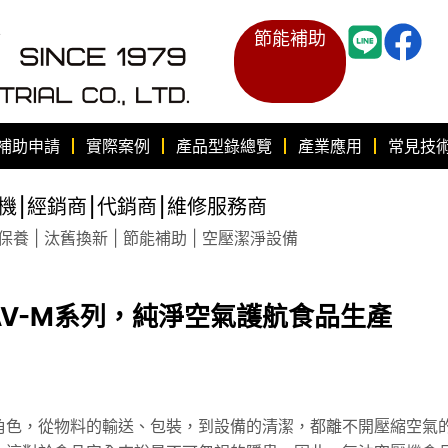
節能補助
補助申請
實際案例
產品型錄總覽
產業應用
常見技
機⎮經銷商⎮代銷商⎮維修服務商
養 | 汰舊換新 | 節能補助 | 空壓潔淨設備
V-M系列，純淨空氣護航食品生產
角色，從物料的輸送、包裝，到設備的清潔，都離不開壓縮空氣