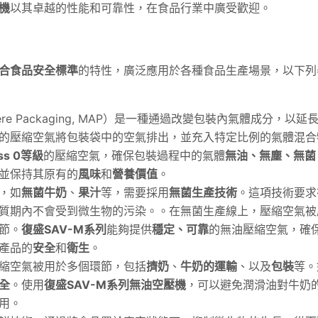
機
以其卓越的性能和可靠性，在食品行業中廣受歡迎。
合食品安全標準
的特性，廣泛應用於各種食品生產場景，以下列
phere Packaging, MAP）是一種通過改變包裝內氣體成分，以
的壓縮空氣將包裝袋中的空氣排出，並充入特定比例的氣體混合
ass 0等級
的壓縮空氣，確保包裝過程中的氣體
無油、無塵、無菌
並保持其原有的
風味
和
營養價值
。
，如
無菌牛奶
、
果汁
等，需要採用
無菌生產技術
。這項技術要求
質期內不會受到微生物的污染。。在無菌生產線上，壓縮空氣被
節。
復盛SAV-M系列
能夠提供
穩定、可靠
的無油壓縮空氣，確
產品的
安全
和
衛生
。
縮空氣被用於多個環節，包括
擠奶
、
牛奶的運輸
、以及
包裝
等。
全
。使用
復盛SAV-M系列無油空壓機
，可以避免潤滑油對牛奶
用。