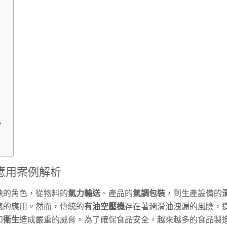
？
應用案例解析
缺的角色，從物料的
氣力輸送
、產品的
氣調包裝
，到生產設備的
氣的應用。然而，傳統的
有油空壓機
存在著潤滑油洩漏的風險，
和
衛生
造成嚴重的威脅。為了確保食品安全，越來越多的食品製