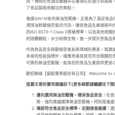
而，傳統的含油空壓機存在著潛在的油汙染風險
了食品製造商關注的焦點。
復盛SAV-M系列無油空壓機，正是為了滿足食
潤滑油對壓縮空氣的污染，確保食品生產過程中
的ISO 8573-1 Class 0等級標準，以
的固體顆粒、水分和微生物，進一步提升空氣品
作為食品安全與壓縮空氣系統領域的專家，我建
本身的性能指標外，還應考慮其是否符合相關的食
可靠的無油空壓機，能為您的食品生產提供更安
歡迎聯絡【盛毅實業股份有公司】 Welcome to con
這篇文章的實用建議如下(更多細節請繼續往下閱
優先選用無油空壓機，確保食品安全：
在食
險，強烈建議選擇無油空壓機。特別是復盛
確認符合食品安全標準，定期檢查維護：
選
或其他相關食品安全標準。同時，建立定期