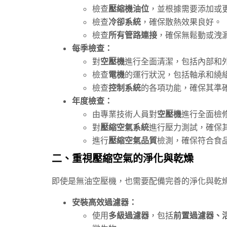
檢查
壓縮機油位
，並根據需要添加或
檢查
冷卻系統
，確保散熱效果良好。
檢查
所有管路連接
，確保無鬆動或洩
每季檢查：
對
空壓機
進行全面清潔，包括內部和
檢查
電機
的運行狀況，包括軸承和繞
檢查
控制系統
的各項功能，確保其準
年度檢查：
由專業技術人員對
空壓機
進行全面檢
對
壓縮空氣系統
進行壓力測試，確保
進行
壓縮空氣品質
檢測，確保符合食
二、重視壓縮空氣的淨化與乾燥
即使是無油空壓機，也需要配備完善的淨化與乾
安裝高效過濾器：
使用
多級過濾器
，包括
前置過濾器、