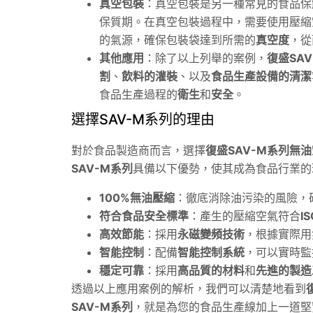
真空包裝
：真空包裝是另一種常見的食品保
保質期。在真空包裝過程中，需要使用壓縮
的氣源，確保包裝袋達到所需的
真空度
，從
其他應用
：除了以上列舉的案例，
復盛SA
割
、
飲料的灌裝
、以及
食品生產設備的清潔
食品生產過程的
衛生
和
安全
。
選擇SAV-M系列的理由
對於食品製造商而言，選擇
復盛SAV-M系列無
SAV
-M系列
具備以下優勢，使其成為食品行業的
100%無油壓縮
：徹底消除油污染的風險，
符合食品安全標準
：產生的壓縮空氣符合
I
高效節能
：採用
永磁變頻技術
，根據實際用
智能控制
：配備
智能控制系統
，可以實時監
穩定可靠
：採用
高品質的材料
和
先進的製造
透過以上應用案例的解析，我們可以清楚地看到
SAV
-M系列
，就是為您的食品生產線加上一道堅