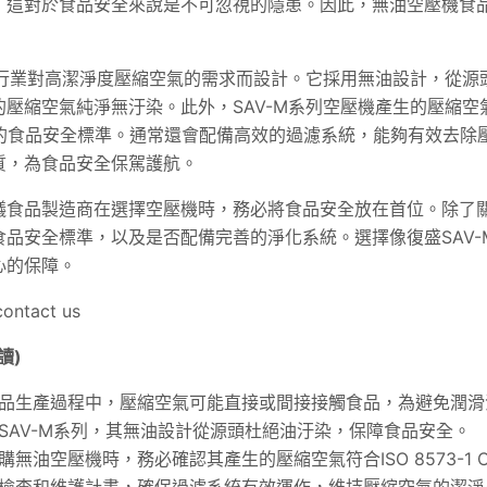
，這對於食品安全來說是不可忽視的隱患。因此，無油空壓機食
品行業對高潔淨度壓縮空氣的需求而設計。它採用無油設計，從源
的壓縮空氣純淨無汙染。此外，
SAV
-M系列空壓機產生的壓縮空
及其他相關的食品安全標準。通常還會配備高效的過濾系統，能夠有效去
質，為食品安全保駕護航。
議食品製造商在選擇空壓機時，務必將食品安全放在首位。除了
品安全標準，以及是否配備完善的淨化系統。選擇像復盛SAV-
心的保障。
tact us
讀)
品生產過程中，壓縮空氣可能直接或間接接觸食品，為避免潤滑
SAV-M系列，其無油設計從源頭杜絕油汙染，保障食品安全。
購無油空壓機時，務必確認其產生的壓縮空氣符合ISO 8573-1 Cl
檢查和維護計畫，確保過濾系統有效運作，維持壓縮空氣的潔淨