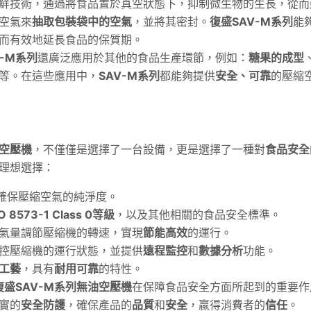
鮮技術，通過將食品置於真空狀態下，抑制微生物的生長，從而
空氣來
抽取包裝袋中的空氣
，並將其密封。
復盛SAV-M系列
能
而有效地延長食品的保質期。
V-M系列
還廣泛應用於其他的食品生產環節，例如：
糖果的成型
等。在這些應用中，
SAV
-M系列
都能夠提供
安全、可靠
的壓縮
油空壓機
，不僅僅是選擇了一台設備，更是選擇了一種對
食品安全
理想選擇：
確保壓縮空氣的純淨度。
SO 8573-1 Class 0等級
，以及其他相關的食品安全標準。
氣量調節壓縮機的轉速，實現
節能高效
的運行。
控壓縮機的運行狀態，並提供
遠程監控
和
數據分析
功能。
工藝
，具有
耐用可靠
的特性。
復盛SAV-M系列無油空壓機
在保障食品安全方面所起到的重要作
實的
安全防護
，確保產品的
品質
和
安全
，贏得消費者的
信任
。