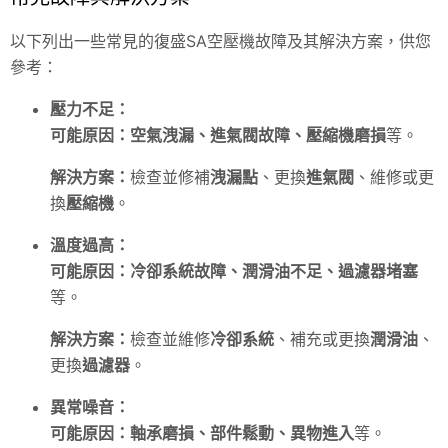
以下列出一些常見的復盛SA空壓機故障及其解決方案，供您
參考：
壓力不足：
可能原因：
空氣洩漏、進氣閥故障、壓縮機磨損
等。
解決方案：
檢查並修補
洩漏點
、更換
進氣閥
、維修或更
換
壓縮機
。
溫度過高：
可能原因：
冷卻系統故障、潤滑油不足、過濾器堵塞
等。
解決方案：
檢查並維修
冷卻系統
、補充或更換
潤滑油
、
更換
過濾器
。
異常噪音：
可能原因：
軸承磨損、部件鬆動、異物進入
等。