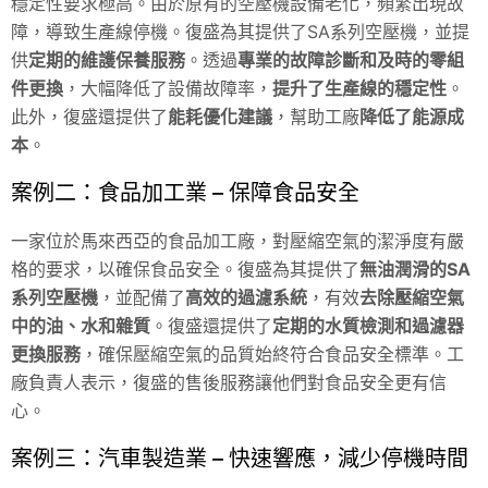
穩定性要求極高。由於原有的空壓機設備老化，頻繁出現故
障，導致生產線停機。復盛為其提供了SA系列空壓機，並提
供
定期的維護保養服務
。透過
專業的故障診斷和及時的零組
件更換
，大幅降低了設備故障率，
提升了生產線的穩定性
。
此外，復盛還提供了
能耗優化建議
，幫助工廠
降低了能源成
本
。
案例二：食品加工業 – 保障食品安全
一家位於馬來西亞的食品加工廠，對壓縮空氣的潔淨度有嚴
格的要求，以確保食品安全。復盛為其提供了
無油潤滑的SA
系列空壓機
，並配備了
高效的過濾系統
，有效
去除壓縮空氣
中的油、水和雜質
。復盛還提供了
定期的水質檢測和過濾器
更換服務
，確保壓縮空氣的品質始終符合食品安全標準。工
廠負責人表示，復盛的售後服務讓他們對食品安全更有信
心。
案例三：汽車製造業 – 快速響應，減少停機時間