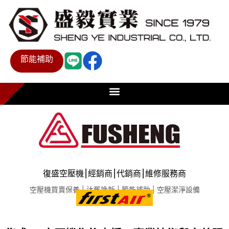
節能補助
復盛空壓機⎮經銷商⎮代銷商⎮維修服務商
空壓機買賣保養 | 汰舊換新 | 節能補助 | 空壓潔淨設備