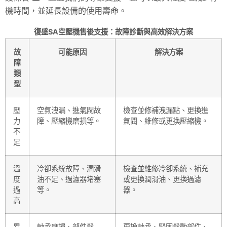
機時間，並延長設備的使用壽命。
復盛SA空壓機售後支援：故障診斷與高效解決方案
故
可能原因
解決方案
障
類
型
壓
空氣洩漏、進氣閥故
檢查並修補洩漏點、更換進
力
障、壓縮機磨損等。
氣閥、維修或更換壓縮機。
不
足
溫
冷卻系統故障、潤滑
檢查並維修冷卻系統、補充
度
油不足、過濾器堵塞
或更換潤滑油、更換過濾
過
等。
器。
高
異
軸承磨損、部件鬆
更換軸承、緊固鬆動部件、