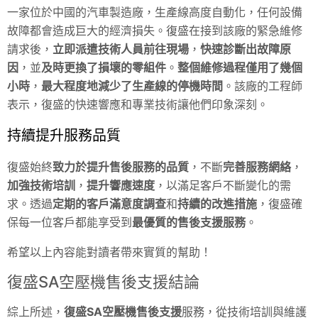
一家位於中國的汽車製造廠，生產線高度自動化，任何設備
故障都會造成巨大的經濟損失。復盛在接到該廠的緊急維修
請求後，
立即派遣技術人員前往現場
，
快速診斷出故障原
因
，並
及時更換了損壞的零組件
。
整個維修過程僅用了幾個
小時
，
最大程度地減少了生產線的停機時間
。該廠的工程師
表示，復盛的快速響應和專業技術讓他們印象深刻。
持續提升服務品質
復盛始終
致力於提升售後服務的品質
，不斷
完善服務網絡
，
加強技術培訓
，
提升響應速度
，以滿足客戶不斷變化的需
求。透過
定期的客戶滿意度調查
和
持續的改進措施
，復盛確
保每一位客戶都能享受到
最優質的售後支援服務
。
希望以上內容能對讀者帶來實質的幫助！
復盛SA空壓機售後支援結論
綜上所述，
復盛SA空壓機售後支援
服務，從技術培訓與維護