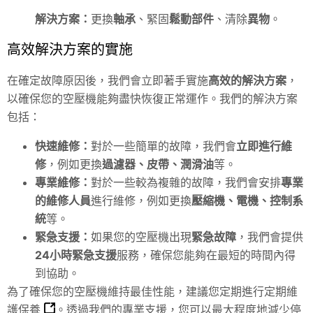
解決方案：
更換
軸承
、緊固
鬆動部件
、清除
異物
。
高效解決方案的實施
在確定故障原因後，我們會立即著手實施
高效的解決方案
，
以確保您的空壓機能夠盡快恢復正常運作。我們的解決方案
包括：
快速維修：
對於一些簡單的故障，我們會
立即進行維
修
，例如更換
過濾器
、皮帶、潤滑油
等。
專業維修：
對於一些較為複雜的故障，我們會安排
專業
的維修人員
進行維修，例如更換
壓縮機、電機、控制系
統
等。
緊急支援：
如果您的空壓機出現
緊急故障
，我們會提供
24小時緊急支援
服務，確保您能夠在最短的時間內得
到協助。
為了確保您的空壓機維持最佳性能，建議您定期進行
定期維
護保養
。透過我們的專業支援，您可以最大程度地減少停