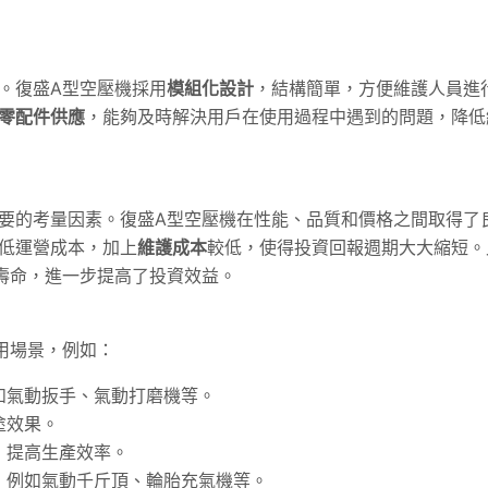
。復盛A型空壓機採用
模組化設計
，結構簡單，方便維護人員進
零配件供應
，能夠及時解決用戶在使用過程中遇到的問題，降低
要的考量因素。復盛A型空壓機在性能、品質和價格之間取得了
低運營成本，加上
維護成本
較低，使得投資回報週期大大縮短。
壽命，進一步提高了投資效益。
用場景，例如：
如氣動扳手、氣動打磨機等。
塗效果。
，提高生產效率。
，例如氣動千斤頂、輪胎充氣機等。