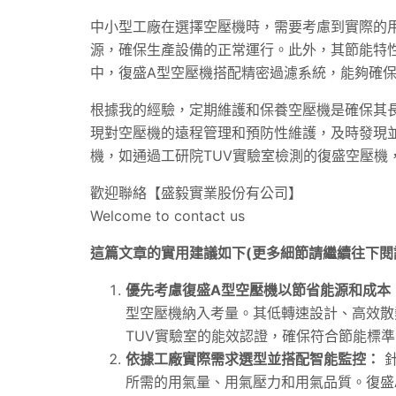
中小型工廠在選擇空壓機時，需要考慮到實際的
源，確保生產設備的正常運行。此外，其節能特
中，復盛A型空壓機搭配精密過濾系統，能夠確
根據我的經驗，定期維護和保養空壓機是確保其長期
現對空壓機的遠程管理和預防性維護，及時發現
機，如通過工研院TUV實驗室檢測的復盛空壓機
歡迎聯絡【盛毅實業股份有公司】
Welcome to contact us
這篇文章的實用建議如下(更多細節請繼續往下閱
優先考慮復盛A型空壓機以節省能源和成本
型空壓機納入考量。其低轉速設計、高效散
TUV實驗室的能效認證，確保符合節能標
依據工廠實際需求選型並搭配智能監控：
針
所需的用氣量、用氣壓力和用氣品質。復盛