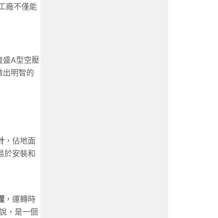
工廠不僅能
復盛A型空壓
做出明智的
計
，佔地面
易於安裝和
理
，運轉時
說，是一個