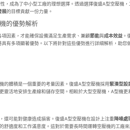
特性，成為了中小型工廠的理想選擇。透過選擇復盛A型空壓機，
發展
的目標貢獻一份力量。
型機的優勢解析
各項因素，才能確保設備滿足生產需求、兼顧
節能
與
成本效益
。
時具有多項顯著優勢。以下將針對這些優勢進行詳細解析，助您
機的體積是一個重要的考量因素。復盛A型空壓機採用
緊湊型設
更靈活地安排生產線和儲存空間。相較於大型空壓機，A型機更
，還可能對健康造成損害。復盛A型空壓機在設計上注重
降噪處
的舒適度和工作滿意度。這對於需要長時間運轉空壓機的工廠來