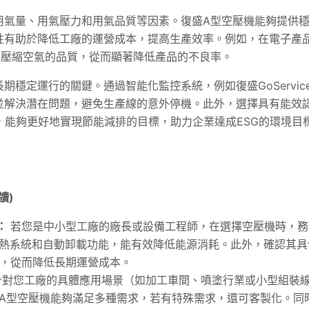
用氣量、用氣壓力和用氣品質等因素。復盛A型空壓機能夠提供
性有助於降低工廠的運營成本，提高生產效率。例如，在電子產
保壓縮空氣的品質，從而顯著降低產品的不良率。
穩定運行的關鍵。通過智能化監控系統，例如復盛GoServic
並解決潛在問題，避免生產線的意外停機。此外，選擇具有能效
，能夠更好地實現節能減排的目標，助力企業達成ESG的環境目
讀)
：
若您是中小型工廠的廠長或設備工程師，在選擇空壓機時，務
熱系統和自動卸載功能，能有效降低能源消耗。此外，確認其具
準，從而降低長期運營成本。
對您工廠的具體應用場景（如加工車間、噴塗行業或小型組裝
A型空壓機能夠滿足多種需求，若有特殊需求，還可客製化。同