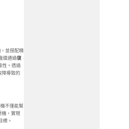
機
，並搭配精
廠還通過
復
靠性。透過
故障導致的
壓機不僅能幫
壓機，實現
目標。