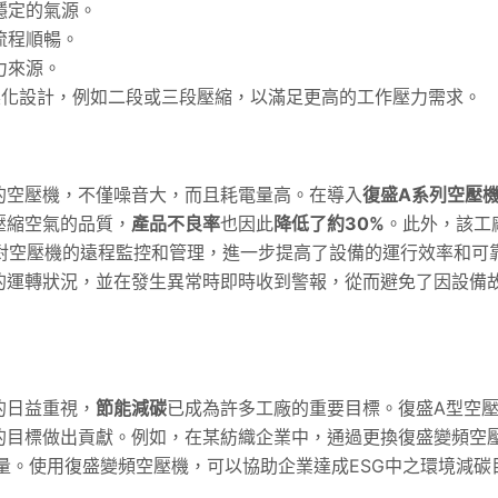
穩定的氣源。
流程順暢。
力來源。
製化設計，例如二段或三段壓縮，以滿足更高的工作壓力需求。
的空壓機，不僅噪音大，而且耗電量高。在導入
復盛A系列空壓
壓縮空氣的品質，
產品不良率
也因此
降低了約30%
。此外，該工
對空壓機的遠程監控和管理，進一步提高了設備的運行效率和可
的運轉狀況，並在發生異常時即時收到警報，從而避免了因設備
的日益重視，
節能減碳
已成為許多工廠的重要目標。復盛A型空
的目標做出貢獻。例如，在某紡織企業中，通過更換復盛變頻空
量。使用復盛變頻空壓機，可以協助企業達成ESG中之環境減碳