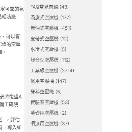
FAQ常見問題
(43)
穩定可靠的氣
品組裝廠
渦旋式空壓機
(177)
無油式空壓機
(451)
e，可以實
皮帶式空壓機
(12)
認證的空壓
水冷式空壓機
(5)
標。
靜音型空壓機
(112)
工業級空壓機
(2714)
醫用空壓機
(147)
牙科空壓機
(5)
必將復盛A
實驗室空壓機
(53)
備工研院
噴砂用空壓機
(2)
線），評估
噴漆用空壓機
(37)
時，導入如