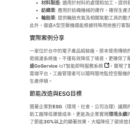
材料製造
: 適用於材料的處理和加工，提供
紡織業
: 應用於紡織機械的運作，確保生產
輪胎業
: 提供輪胎充氣及相關氣動工具的動
此外，復盛A型空壓機還能根據特殊用途進行客
實際案例分享
一家位於台中的電子產品組裝廠，原本使用傳統
密過濾系統後，不僅有效降低了噪音，更確保了
盛GoService
IoT智能即時服務系統
，實現了
雲端平台，工廠管理者可以隨時隨地監控空壓機
生產停頓。
節能改造與ESG目標
隨著企業對
ESG
（環境、社會、公司治理）議題
助工廠降低運營成本，更能為企業實現
環境永續
了節能
30%以上
的顯著效果，大幅降低了碳排放