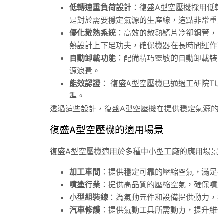
低轉速重負荷設計
：復盛A型空壓機採用低
是對於需要穩定氣源的生產線，這點非常重
優化散熱系統
：高效的散熱鰭片冷卻銅管，
熱設計上下足功夫，確保機器在長時間運作
自動卸載功能
：配備精巧靈敏的自動卸載裝
源浪費。
能效認證
： 復盛A型空壓機已通過工研院T
準。
透過這些設計，復盛A型空壓機在提供穩定氣源
復盛A型空壓機的適用場景
復盛A型空壓機適用於多種中小型工廠的應用場
加工車間
：提供穩定可靠的壓縮空氣，滿足
噴塗行業
：提供高品質的壓縮空氣，確保噴
小型組裝線
：為氣動元件和設備提供動力，
汽車修護
：提供氣動工具所需動力，提升維