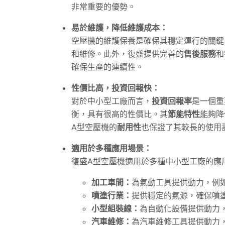
非常重要的優勢。
易於維護，降低維護成本：
空壓機的維護保養是確保其穩定運行的關鍵
和維修。此外，復盛提供完善的
售後服務
和
確保生產的連續性。
性價比高，投資回報快：
對於中小型工廠而言，
投資回報率
是一個重
衡，具有很高的性價比。其
節能特性
能夠降
A型空壓機的
耐用性
也保證了其較長的使用
適用於多種應用場景：
復盛A型空壓機適用於多種中小型工廠的應
加工車間：
為氣動工具提供動力，例
噴塗行業：
提供穩定的氣源，確保噴
小型組裝線：
為自動化設備提供動力
汽車維修：
為汽車維修工具提供動力