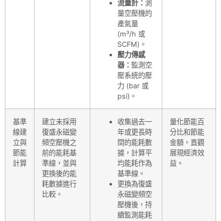
流量計：
測
量空壓機的
產氣量
(m³/h 或
SCFM)。
壓力傳感
器：
監測空
壓系統的壓
力 (bar 或
psi)。
基準
建立未採用
收集過去一
量化節能百
線建
復盛永磁變
年或更長時
分比和節能
立與
頻空壓機之
間的能耗數
金額，直觀
節能
前的能耗基
據，計算平
展現經濟效
計算
準線，並與
均能耗作為
益。
更換後的能
基準線。
耗數據進行
更換為復盛
比較。
永磁變頻空
壓機後，持
續監測能耗