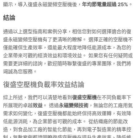
顯示，導入復盛永磁變頻空壓機後，
年均節電量超過 25%
。
結論
通過以上選型指南和案例分享，相信您對如何選擇適合的復
盛永磁變頻空壓機有了更清晰的瞭解。 選擇正確的空壓機不
僅能確保生產效率，還能最大程度地降低能源成本，為您的
企業帶來可觀的經濟效益和環境效益。 如果您有任何疑問或
需要更詳細的諮詢，歡迎隨時聯繫復盛的專業團隊，我們將
竭誠為您服務。
復盛空壓機負載率效益結論
綜上所述，我們可以清楚地看到
復盛空壓機
在不同負載率下
所展現的卓越
效益
。 透過
永磁變頻技術
，無論您的工廠用氣
需求如何變化，復盛空壓機都能始終保持高效運轉，有效降
低能源消耗，為企業節省可觀的成本。 從紡織廠的節能改
造，到食品加工廠的智能化節能，再到電子製造業的精準控
制，無數案例都證明瞭復盛空壓機在提升生產效率、降低維