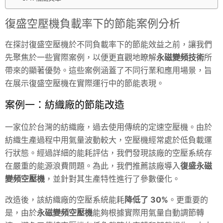
復盛空壓機負載率下的節能案例分析
在探討復盛空壓機於不同負載率下的節能效益之前，讓我們
先聚焦於一些實際案例，以便更直觀地瞭解
永磁變頻技術
所
帶來的顯著優勢。這些案例涵蓋了不同行業和應用場景，旨
在展示復盛空壓機在實際運行中的節能表現。
案例一：紡織廠的節能改造
一家位於台灣的紡織廠，過去使用傳統的定速空壓機。由於
紡織生產過程中用氣量波動較大，空壓機經常處於低負載運
行狀態。經過詳細的能耗評估，我們發現該廠的空壓系統存
在嚴重的能源浪費問題。為此，我們推薦該廠導入
復盛永磁
變頻空壓機
，並針對其生產特性進行了參數優化。
改造後，該紡織廠的空壓系統能耗
降低了 30%
。更重要的
是，由於
永磁變頻空壓機
能夠根據實際用氣量自動調節轉