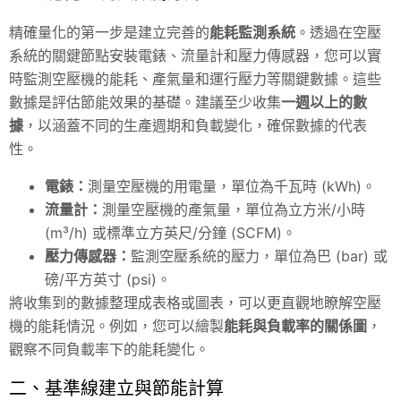
精確量化的第一步是建立完善的
能耗監測系統
。透過在空壓
系統的關鍵節點安裝電錶、流量計和壓力傳感器，您可以實
時監測空壓機的能耗、產氣量和運行壓力等關鍵數據。這些
數據是評估節能效果的基礎。建議至少收集
一週以上的數
據
，以涵蓋不同的生產週期和負載變化，確保數據的代表
性。
電錶：
測量空壓機的用電量，單位為千瓦時 (kWh)。
流量計：
測量空壓機的產氣量，單位為立方米/小時
(m³/h) 或標準立方英尺/分鐘 (SCFM)。
壓力傳感器：
監測空壓系統的壓力，單位為巴 (bar) 或
磅/平方英寸 (psi)。
將收集到的數據整理成表格或圖表，可以更直觀地瞭解空壓
機的能耗情況。例如，您可以繪製
能耗與負載率的關係圖
，
觀察不同負載率下的能耗變化。
二、基準線建立與節能計算