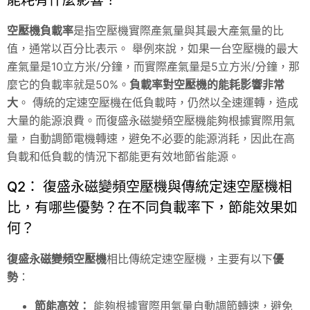
空壓機負載率
是指空壓機實際產氣量與其最大產氣量的比
值，通常以百分比表示。 舉例來說，如果一台空壓機的最大
產氣量是10立方米/分鐘，而實際產氣量是5立方米/分鐘，那
麼它的負載率就是50%。
負載率對空壓機的能耗影響非常
大
。 傳統的定速空壓機在低負載時，仍然以全速運轉，造成
大量的能源浪費。而復盛永磁變頻空壓機能夠根據實際用氣
量，自動調節電機轉速，避免不必要的能源消耗，因此在高
負載和低負載的情況下都能更有效地節省能源。
Q2： 復盛永磁變頻空壓機與傳統定速空壓機相
比，有哪些優勢？在不同負載率下，節能效果如
何？
復盛永磁變頻空壓機
相比傳統定速空壓機，主要有以下
優
勢
：
節能高效：
能夠根據實際用氣量自動調節轉速，避免