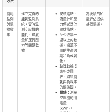
方法
能耗
建立完善的
安裝電錶、
為後續的節
監測
能耗監測系
流量計和壓
能評估提供
與數
統，實時監
力傳感器於
基礎數據。
據收
測空壓機的
關鍵節點。
集
能耗、產氣
至少收集一
量和運行壓
週以上的數
力等關鍵數
據，涵蓋不
據。
同的生產週
期和負載變
化。
整理數據成
表格或圖
表，繪製能
耗與負載率
的關係圖。
電錶：
測量
空壓機的用
電量
(kWh)。