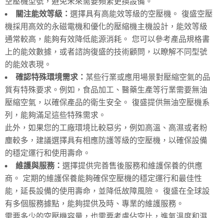
空壓機型號，避免未來需要頻繁更換設備。
關注能效等級：
選擇具有高能效等級的空壓機。 復盛空壓
機採用高效的永磁電機和優化的壓縮機主機設計，能效等級
通常較高，能夠有效降低能源消耗。 您可以參考產品規格書
上的能效數據，或者諮詢復盛的技術顧問，以瞭解不同型號
的能效表現。
確認特殊環境需求：
某些行業或應用場景對壓縮空氣的品
質有特殊要求。例如，食品加工、醫藥生產等行業需要無油
壓縮空氣，以確保產品的衛生安全。 復盛提供無油空壓機系
列，能夠滿足這些特殊需求。
此外，如果您的工廠環境比較惡劣，例如高溫、高濕或者粉
塵較多，建議選擇具有相應防護等級的空壓機，以確保設備
的穩定運行和使用壽命。
維護與服務：
選擇提供完善售後服務和維護保養的供應
商。 定期的維護保養能夠確保空壓機的穩定運行和最佳性
能，延長設備的使用壽命，並降低故障風險。 復盛在全球設
有多個服務據點，能夠提供及時、專業的維護服務。
需要多少的空壓機容量，也需要考慮佔空比，進氣溫度和濕