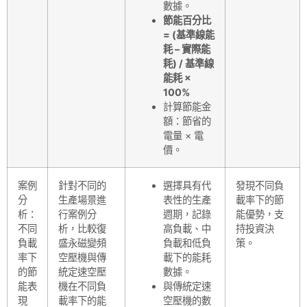
數據。
節能百分比
= (基準線能
耗 – 實際能
耗) / 基準線
能耗 ×
100%
計算節能金
額：節省的
電量 × 電
價。
案例
針對不同的
選擇具有代
發現不同負
分
生產場景進
表性的生產
載率下的節
析：
行案例分
週期，記錄
能優勢，支
不同
析，比較復
高負載、中
持投資決
負載
盛永磁變頻
負載和低負
策。
率下
空壓機與傳
載下的能耗
的節
統定速空壓
數據。
能表
機在不同負
與傳統定速
現
載率下的能
空壓機的數