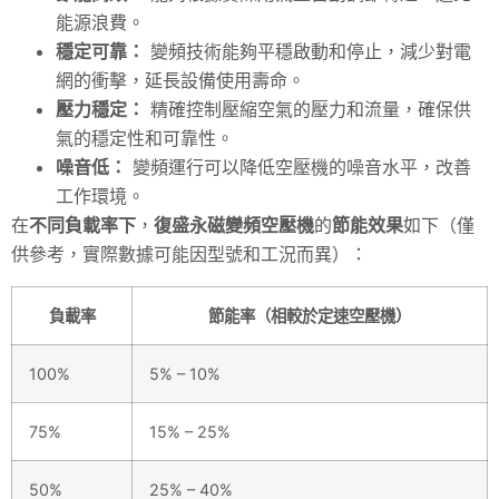
能源浪費。
穩定可靠：
變頻技術能夠平穩啟動和停止，減少對電
網的衝擊，延長設備使用壽命。
壓力穩定：
精確控制壓縮空氣的壓力和流量，確保供
氣的穩定性和可靠性。
噪音低：
變頻運行可以降低空壓機的噪音水平，改善
工作環境。
在
不同負載率下
，
復盛永磁變頻空壓機
的
節能效果
如下（僅
供參考，實際數據可能因型號和工況而異）：
負載率
節能率（相較於定速空壓機）
100%
5% – 10%
75%
15% – 25%
50%
25% – 40%