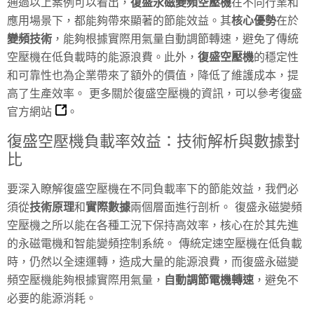
通過以上案例可以看出，
復盛永磁變頻空壓機
在不同行業和
應用場景下，都能夠帶來顯著的節能效益。其
核心優勢
在於
變頻技術
，能夠根據實際用氣量自動調節轉速，避免了傳統
空壓機在低負載時的能源浪費。此外，
復盛空壓機
的穩定性
和可靠性也為企業帶來了額外的價值，降低了維護成本，提
高了生產效率。 更多關於復盛空壓機的資訊，可以參考
復盛
官方網站
。
復盛空壓機負載率效益：技術解析與數據對
比
要深入瞭解復盛空壓機在不同負載率下的節能效益，我們必
須從
技術原理
和
實際數據
兩個層面進行剖析。 復盛永磁變頻
空壓機之所以能在各種工況下保持高效率，核心在於其先進
的永磁電機和智能變頻控制系統。 傳統定速空壓機在低負載
時，仍然以全速運轉，造成大量的能源浪費，而復盛永磁變
頻空壓機能夠根據實際用氣量，
自動調節電機轉速
，避免不
必要的能源消耗。