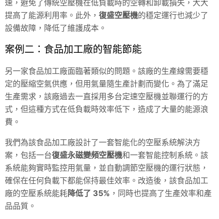
速，避免了傳統空壓機在低負載時的空轉和卸載損失，大大
提高了能源利用率。此外，
復盛空壓機
的穩定運行也減少了
設備故障，降低了維護成本。
案例二：食品加工廠的智能節能
另一家食品加工廠面臨著類似的問題。該廠的生產線需要穩
定的壓縮空氣供應，但用氣量隨生產計劃而變化。為了滿足
生產需求，該廠過去一直採用多台定速空壓機並聯運行的方
式，但這種方式在低負載時效率低下，造成了大量的能源浪
費。
我們為該食品加工廠設計了一套智能化的空壓系統解決方
案，包括一台
復盛永磁變頻空壓機
和一套智能控制系統。該
系統能夠實時監控用氣量，並自動調節空壓機的運行狀態，
確保在任何負載下都能保持最佳效率。改造後，該食品加工
廠的空壓系統能耗
降低了 35%
，同時也提高了生產效率和產
品品質。