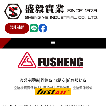
節能補助
復盛空壓機⎮經銷商⎮代銷商⎮維修服務商
空壓機買賣保養 | 汰舊換新 | 節能補助 | 空壓潔淨設備