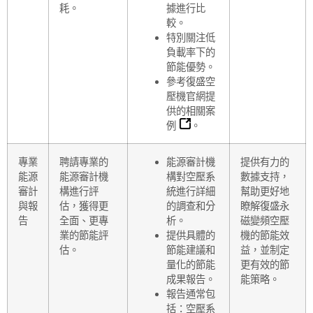
耗。
據進行比
較。
特別關注低
負載率下的
節能優勢。
參考復盛空
壓機官網提
供的
相關案
例
。
專業
聘請專業的
能源審計機
提供有力的
能源
能源審計機
構對空壓系
數據支持，
審計
構進行評
統進行詳細
幫助更好地
與報
估，獲得更
的調查和分
瞭解復盛永
告
全面、更專
析。
磁變頻空壓
業的節能評
提供具體的
機的節能效
估。
節能建議和
益，並制定
量化的節能
更有效的節
成果報告。
能策略。
報告通常包
括：空壓系