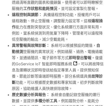
透過清晰直觀的圖表和儀錶盤，使用者可以即時瞭解空
壓機的
工作狀態和能耗情況
，並可設定客製化警報。
遠程控制與調節：
具備遠程控制功能，授權用戶可以
遠程啟動、停止空壓機，調整壓力設定等。這種
遠程操
作
能力在應對突發狀況、優化系統運行方面非常有用。
例如，當系統偵測到用氣量下降時，管理者可以遠程降
低空壓機的輸出，減少空載能耗。
異常警報與故障診斷：
系統可以根據預設的閾值，
自
動檢測
空壓機的異常狀況，例如過壓、過熱、電機過載
等，並通過簡訊、電子郵件等方式
即時發出警報
。復盛
的
GoService IoT 智能即時服務系統
，可以將故障信
息及運轉狀況即時發送給指定專業人員，提供預知保
養、節能診斷等遠端即時服務。部分系統還具備
故障診
斷
功能，可以根據歷史數據和專家知識，初步判斷故障
原因，協助維護人員快速排除故障。
歷史數據分析與報告：
系統會自動記錄空壓機的運行
數據，並提供
多種分析工具
，例如趨勢分析、能耗分