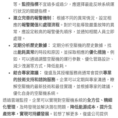
等。
監控指標
不宜過多或過少，應選擇最能反映系統運
行狀況的關鍵指標。
建立完善的報警機制：
根據不同的異常情況，設定相
應的
報警閾值
和
處理流程
。對於可能導致嚴重故障的異
常，應設定較高的報警優先順序，並通知相關人員立即
處理。
定期分析歷史數據：
定期分析空壓機的歷史數據，找
出
能耗異常
的時段和原因，並採取相應的
優化措施
。例
如，可以通過調整空壓機的運行參數、優化管路設計、
減少洩漏等方式，降低能耗。
結合專家建議：
復盛及其授權服務商通常會提供
專業
的技術支持和諮詢服務
。企業可以定期與專家溝通，瞭
解空壓機的最新技術和最佳實踐，並根據專家的建議，
優化自身的空壓機系統。
透過雲端監控，企業可以實現對空壓機系統的
全方位、精細
化管理
，及時發現並解決潛在問題，
降低能源成本，提升生
產效率，實現可持續發展
。若想了解更多，復盛公司提供