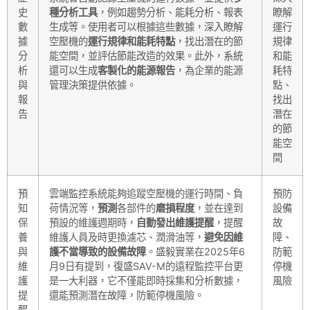
史
種分析工具
，例如趨勢分析、能耗分析、報表
瞭解
數
生成等。使用者可以根據這些數據，深入瞭解
運行
據
空壓機的
運行規律和能耗特點
，找出潛在的節
規律
分
能空間，並評估節能改造的效果。此外，系統
和能
析
還可以生成
客製化的能源報告
，為企業的能源
耗特
與
管理決策提供依據。
點、
報
找出
告
潛在
的節
能空
間
預
雲端監控系統能夠追蹤空壓機的運行時間、負
預防
知
荷情況等，
預測
各部件的
磨損程度
，並在達到
設備
保
預設的維護週期時，
自動發出維護提醒
，提醒
故
養
維護人員及時更換濾芯、潤滑油等，
避免因維
障、
與
護不當導致的設備故障
。盛毅實業在2025年6
防範
維
月9日有提到，復盛SAV-M的遠程監控平台更
停機
護
是一大利器，它不僅能即時採集和分析數據，
風險
提
還能預測潛在故障，防範停機風險。
醒