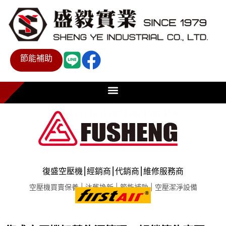
節能補助
復盛空壓機⎮經銷商⎮代銷商⎮維修服務商
空壓機買賣保養 | 汰舊換新 | 節能補助 | 空壓潔淨設備