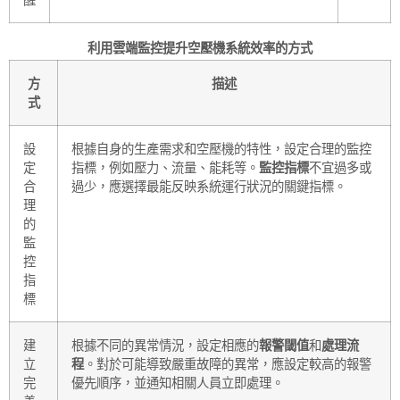
利用雲端監控提升空壓機系統效率的方式
方
描述
式
設
根據自身的生產需求和空壓機的特性，設定合理的監控
定
指標，例如壓力、流量、能耗等。
監控指標
不宜過多或
合
過少，應選擇最能反映系統運行狀況的關鍵指標。
理
的
監
控
指
標
建
根據不同的異常情況，設定相應的
報警閾值
和
處理流
立
程
。對於可能導致嚴重故障的異常，應設定較高的報警
完
優先順序，並通知相關人員立即處理。