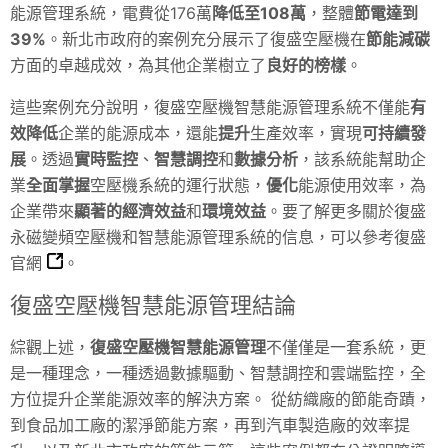
能源管理系統，電費從176萬
降低至108萬
，整體
節電達到
39%
。新北市政府的案例充分展示了復盛空壓機在
節能減碳
方面的卓越成效，為其他企業樹立了
良好的榜樣
。
這些案例充分說明，復盛空壓機智慧能源管理系統不僅能
有
效降低
企業的能源成本，還能
提升
生產效率，實現
可持續發
展
。透過
實時監控
、
智慧調控
和
數據分析
，該系統能幫助企
業
全面掌握
空壓機系統的運行狀態，
優化
能源使用效率，為
企業帶來
顯著的經濟效益
和
環境效益
。要了解更多關於復盛
永磁變頻空壓機和智慧能源管理系統的信息，可以參考
復盛
官網
。
復盛空壓機智慧能源管理結論
綜觀上述，
復盛空壓機智慧能源管理
不僅僅是一套系統，更
是一種理念，一種透過數據驅動、智慧調控和雲端監控，全
方位提升企業能源效率的解決方案。 從紡織廠的節能奇蹟，
到食品加工廠的潔淨節能方案，再到汽車製造廠的效率提