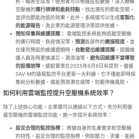
析、報表生成等。使用者可以根據這些數據，深入瞭解
空壓機的
運行規律和能耗特點
，找出潛在的節能空間，
並評估節能改造的效果。此外，系統還可以生成
客製化
的能源報告
，為企業的能源管理決策提供依據。
預知保養與維護提醒：
雲端監控系統能夠追蹤空壓機
的運行時間、負荷情況等，
預測
各部件的
磨損程度
，並
在達到預設的維護週期時，
自動發出維護提醒
，提醒維
護人員及時更換濾芯、潤滑油等，
避免因維護不當導致
的設備故障
。盛毅實業在2025年6月9日有提到，復盛
SAV-M的遠程監控平台更是一大利器，它不僅能即時採
集和分析數據，還能預測潛在故障，防範停機風險。
如何利用雲端監控提升空壓機系統效率？
除了上述核心功能，企業還可以通過以下方式，充分利用復
盛空壓機的雲端監控功能，進一步提升系統效率：
設定合理的監控指標：
根據自身的生產需求和空壓機
的特性，設定合理的監控指標，例如壓力、流量、能耗