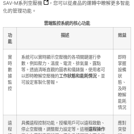
SAV-M系列空壓機
，您可以從產品的運轉中瞭解更多智能
化的管理功能。
雲端監控系統的核心功能
功
描述
效益
能
實
系統可以實時顯示空壓機的各項關鍵運行參
即時
時
數，例如壓力、溫度、電流、排氣量、露點
掌握
數
等。透過清晰直觀的圖表和儀錶盤，使用者可
設備
據
以即時瞭解空壓機的
工作狀態和能耗情況
，並
狀
監
可設定客製化警報。
態、
控
及時
瞭解
能耗
情況
遠
具備遠程控制功能，授權用戶可以遠程啟動、
應對
程
停止空壓機，調整壓力設定等。這種
遠程操作
突發