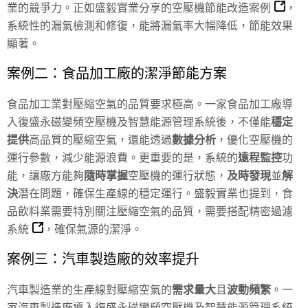
業的競爭力。正如盛毅實業分享的
空壓機節能改造案例
，
系統性的漏氣檢測和修復，能將漏氣率大幅降低，節能效果
顯著。
案例二：食品加工廠的潔淨節能方案
食品加工業對壓縮空氣的品質要求極高。一家食品加工廠導
入復盛永磁變頻空壓機及智慧能源管理系統後，不僅能
穩定
提供
高品質的壓縮空氣，還能透過
數據分析
，優化空壓機的
運行參數，減少能源浪費。更重要的是，系統的
遠程監控
功
能，讓廠方能夠
隨時掌握
空壓機的運行狀態，
及時發現
並
解
決
潛在問題，確保生產線的穩定運行。盛毅實業也提到，食
品飲料業需要特別關注壓縮空氣的品質，
需要搭配精密過濾
系統
，確保氣源的潔淨。
案例三：汽車製造廠的效率提升
汽車製造業的生產線對壓縮空氣的
需求量大
且
波動頻繁
。一
家汽車製造廠導入復盛永磁變頻空壓機及智慧能源管理系統