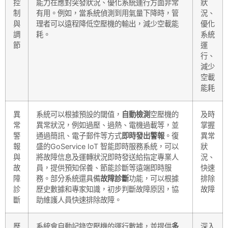
控
能力在應對突發狀況、優化系統運行方面非常
狀
制
有用。例如，當系統偵測到用氣量下降時，管
況、
與
理者可以遠程降低空壓機的輸出，減少空載能
優化
調
耗。
系統
節
運
行、
減少
空載
能耗
異
系統可以根據預設的閾值，
自動檢測
空壓機的
及時
常
異常狀況，例如過壓、過熱、電機過載等，並
掌握
警
通過簡訊、電子郵件等方式
即時發出警報
。復
異常
報
盛的GoService IoT 智能即時服務系統，可以
狀
與
將故障信息及運轉狀況即時發送給指定專業人
況、
故
員，提供預知保養、節能診斷等遠端即時服
快速
障
務。部分系統還具備
故障診斷
功能，可以根據
排除
診
歷史數據和專家知識，初步判斷故障原因，協
故障
斷
助維護人員快速排除故障。
歷
系統會自動記錄空壓機的運行數據，並提供
多
深入