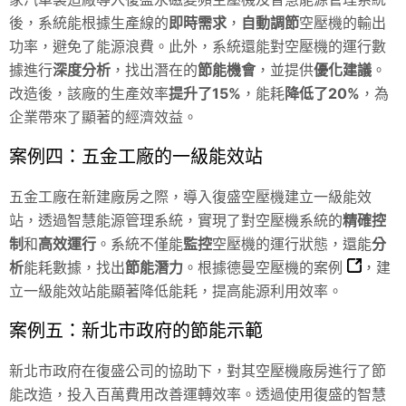
後，系統能根據生產線的
即時需求
，
自動調節
空壓機的輸出
功率，避免了能源浪費。此外，系統還能對空壓機的運行數
據進行
深度分析
，找出潛在的
節能機會
，並提供
優化建議
。
改造後，該廠的生產效率
提升了15%
，能耗
降低了20%
，為
企業帶來了顯著的經濟效益。
案例四：五金工廠的一級能效站
五金工廠在新建廠房之際，導入復盛空壓機建立一級能效
站，透過智慧能源管理系統，實現了對空壓機系統的
精確控
制
和
高效運行
。系統不僅能
監控
空壓機的運行狀態，還能
分
析
能耗數據，找出
節能潛力
。根據德曼空壓機的
案例
，建
立一級能效站能顯著降低能耗，提高能源利用效率。
案例五：新北市政府的節能示範
新北市政府在復盛公司的協助下，對其空壓機廠房進行了節
能改造，投入百萬費用改善運轉效率。透過使用復盛的智慧