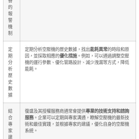
善
的
報
警
機
制
定
定期分析空壓機的歷史數據，找出
能耗異常
的時段和原
期
因，並採取相應的
優化措施
。例如，可以通過調整空壓
分
機的運行參數、優化管路設計、減少洩漏等方式，降低
析
能耗。
歷
史
數
據
結
復盛及其授權服務商通常會提供
專業的技術支持和諮詢
合
服務
。企業可以定期與專家溝通，瞭解空壓機的最新技
專
術和最佳實踐，並根據專家的建議，優化自身的空壓機
家
系統。
建