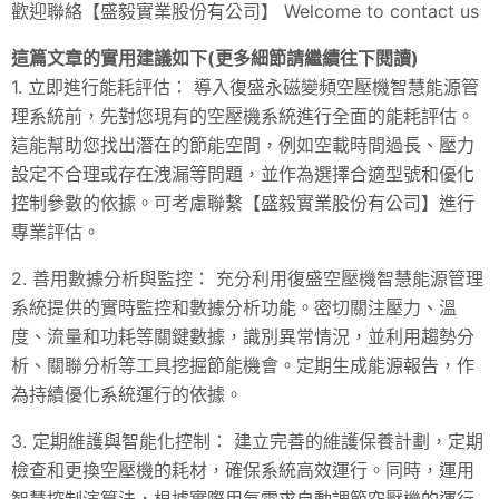
歡迎聯絡【盛毅實業股份有公司】 Welcome to contact us
這篇文章的實用建議如下(更多細節請繼續往下閱讀)
1. 立即進行能耗評估： 導入復盛永磁變頻空壓機智慧能源管
理系統前，先對您現有的空壓機系統進行全面的能耗評估。
這能幫助您找出潛在的節能空間，例如空載時間過長、壓力
設定不合理或存在洩漏等問題，並作為選擇合適型號和優化
控制參數的依據。可考慮聯繫【盛毅實業股份有公司】進行
專業評估。
2. 善用數據分析與監控： 充分利用復盛空壓機智慧能源管理
系統提供的實時監控和數據分析功能。密切關注壓力、溫
度、流量和功耗等關鍵數據，識別異常情況，並利用趨勢分
析、關聯分析等工具挖掘節能機會。定期生成能源報告，作
為持續優化系統運行的依據。
3. 定期維護與智能化控制： 建立完善的維護保養計劃，定期
檢查和更換空壓機的耗材，確保系統高效運行。同時，運用
智慧控制演算法，根據實際用氣需求自動調節空壓機的運行