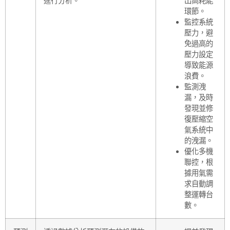
進行分析。
出高耗能
環節。
監控系統
壓力，避
免過高的
壓力設定
導致能源
浪費。
監測洩
漏，及時
發現並修
復壓縮空
氣系統中
的洩漏。
優化多機
聯控，根
據用氣需
求自動調
整運轉台
數。