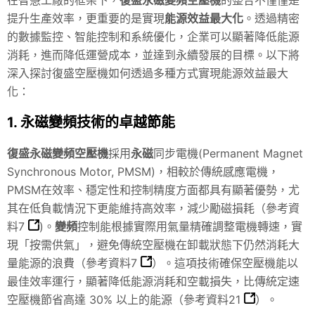
提升生產效率，更重要的是實現
能源效益最大化
。透過精密
的數據監控、智能控制和系統優化，企業可以顯著降低能源
消耗，進而降低運營成本，並達到永續發展的目標。以下將
深入探討復盛空壓機如何透過多種方式實現能源效益最大
化：
1. 永磁變頻技術的卓越節能
復盛永磁變頻空壓機
採用
永磁
同步電機(Permanent Magnet
Synchronous Motor, PMSM)，相較於傳統感應電機，
PMSM在效率、穩定性和控制精度方面都具有顯著優勢，尤
其在低負載情況下更能維持高效率，減少勵磁損耗（
參考資
料7
)。
變頻
控制能根據實際用氣量精確調整電機轉速，實
現「按需供氣」，避免傳統空壓機在卸載狀態下仍然消耗大
量能源的浪費（
參考資料7
）。這項技術確保空壓機能以
最佳效率運行，顯著降低能源消耗和空載損失，比傳統定速
空壓機節省高達 30% 以上的能源（
參考資料21
）。