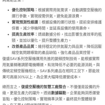
優化控制策略：
根據實際用氣需求，自動調整空壓機的
運行參數，實現按需供氣，避免能源浪費
。
實現預測性維護：
根據設備的運行狀態，提前安排維護
保養，減少停機時間，並延長設備的使用壽命
。
提高生產效率：
透過數據分析，找出影響生產效率的瓶
頸，並加以優化，提升整體生產力。
改善產品品質：
維持穩定的供氣壓力與品質，降低因壓
縮空氣問題導致的產品缺陷，強化產品品質控管。
復盛SAV系列空壓機運用先進的變頻控制技術，能根據實際
用氣量精確調節電機轉速，有效降低不必要的能源消耗
。與
傳統定頻空壓機相比，SAV系列產品在相同工況下，節能效
果可高達30%以上，為企業大幅降低運營成本。
總而言之，
復盛空壓機的智慧工廠整合
，不僅僅是設備的升
級，更是生產力的躍升。透過
數據驅動
，企業能夠洞悉運營
盲點，優化控制策略，實現精準決策，最終提升整體競爭
力，在工業4.0時代脫穎而出。