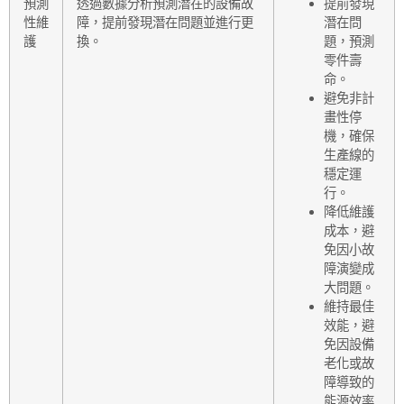
預測
透過數據分析預測潛在的設備故
提前發現
性維
障，提前發現潛在問題並進行更
潛在問
護
換。
題，預測
零件壽
命。
避免非計
畫性停
機，確保
生產線的
穩定運
行。
降低維護
成本，避
免因小故
障演變成
大問題。
維持最佳
效能，避
免因設備
老化或故
障導致的
能源效率