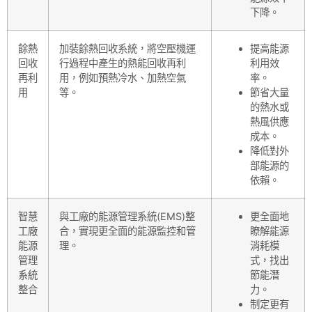
下降。
餘熱
加裝餘熱回收系統，將空壓機運
提高能源
回收
行過程中產生的熱能回收再利
利用效
再利
用，例如預熱冷水、加熱空氣
率。
用
等。
節省大量
的熱水或
熱風供應
成本。
降低對外
部能源的
依賴。
智慧
與工廠的能源管理系統(EMS)整
更全面地
工廠
合，實現更全面的能源監控和管
瞭解能源
能源
理。
消耗模
管理
式，找出
系統
節能潛
整合
力。
制定更有