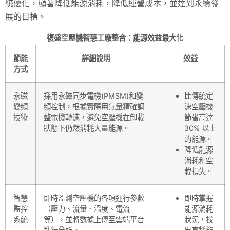
統優化，顯著降低能源消耗，降低運營成本，並達到永續發
展的目標。
復盛空壓機智慧工廠整合：能源效益最大化
節能
詳細說明
效益
方式
永磁
採用永磁同步電機(PMSM)和變
比傳統定
變頻
頻控制，根據實際用氣量精確調
速空壓機
技術
整電機轉速，避免空壓機在卸載
節省高達
狀態下仍然消耗大量能源。
30% 以上
的能源。
降低能源
消耗和空
載損失。
智慧
即時監測空壓機的各項運行參數
即時掌握
監控
（壓力、流量、溫度、電流
能源消耗
系統
等），並將數據上傳至雲端平台
狀況，找