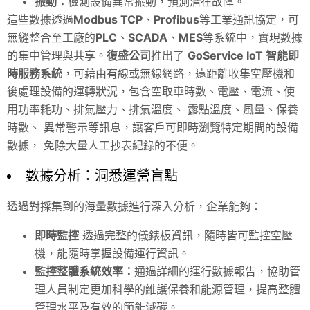
振動：
檢測設備異常振動，預測潛在故障。
這些數據透過
Modbus TCP
、
Profibus
等工業通訊協定，可
無縫整合至工廠的
PLC
、
SCADA
、
MES
等系統中，實現數據
的集中管理與共享。
復盛公司
推出了
GoService IoT 智能即
時服務系統
，可藉由有線或無線網路，遠距離收集空壓機和
後處理設備的運轉狀況，包含空取車時數、電壓、電流、使
用功率耗功、排氣壓力、排氣溫度、 露點溫度、風量、保養
時數、 異常警示等訊息，讓客戶可即時瀏覽特定期間的設備
數據， 免除大量人工抄表紀錄的不便。
數據分析：洞悉運營盲點
透過對採集到的海量數據進行深入分析，企業能夠：
即時監控
透過完整的儀錶板資訊，隨時皆可監控空壓
機，能隨時掌握設備運行資訊
。
監控整體系統效率：
通過詳細的運行數據報告，協助管
理人員制定更加科學的維護保養和能源管理，提高整體
管理水平及有效的節能減碳。