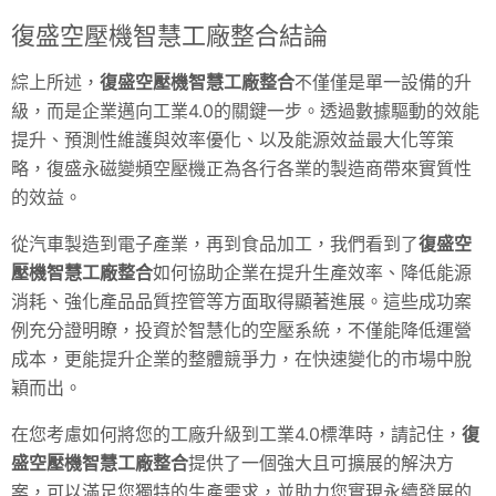
復盛空壓機智慧工廠整合結論
綜上所述，
復盛空壓機智慧工廠整合
不僅僅是單一設備的升
級，而是企業邁向工業4.0的關鍵一步。透過數據驅動的效能
提升、預測性維護與效率優化、以及能源效益最大化等策
略，復盛永磁變頻空壓機正為各行各業的製造商帶來實質性
的效益。
從汽車製造到電子產業，再到食品加工，我們看到了
復盛空
壓機智慧工廠整合
如何協助企業在提升生產效率、降低能源
消耗、強化產品品質控管等方面取得顯著進展。這些成功案
例充分證明瞭，投資於智慧化的空壓系統，不僅能降低運營
成本，更能提升企業的整體競爭力，在快速變化的市場中脫
穎而出。
在您考慮如何將您的工廠升級到工業4.0標準時，請記住，
復
盛空壓機智慧工廠整合
提供了一個強大且可擴展的解決方
案，可以滿足您獨特的生產需求，並助力您實現永續發展的