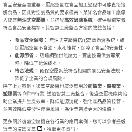
食品安全至關重要，壓縮空氣在食品加工過程中可能直接接
觸食品，因此對空氣品質的要求極高。某知名食品加工廠導
入復盛
無油式空壓機
，並搭配
高效過濾系統
，確保壓縮空氣
符合食品安全標準。其智慧工廠整合方案的效益包括：
食品安全保障：
無油式空壓機搭配高效過濾系統，確
保壓縮空氣不含油、水和雜質，保障了食品的安全性。
能源節省：
透過調整供氣壓力、實施按需供氣等策
略，降低了能源成本。
符合法規：
確保空壓系統符合相關的食品安全法規，
降低了企業的合規風險。
除了上述案例，復盛空壓機也廣泛應用於
紡織業
、
醫療業
、
塑膠業
等 विभिन्न行業. 透過智慧工廠整合，復盛空壓機能夠協
助企業提升生產效率、降低能源消耗、強化產品品質控管，
並有效降低突發性停機風險，為企業創造更大的價值。
更多關於復盛空壓機在各行業的應用案例，您可以參考盛毅
實業的
這篇文章
，獲取更多資訊。