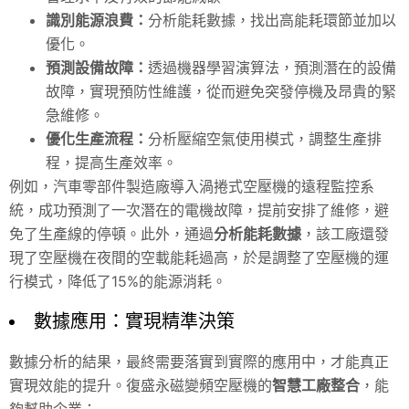
識別能源浪費：
分析能耗數據，找出高能耗環節並加以
優化。
預測設備故障：
透過機器學習演算法，預測潛在的設備
故障，實現預防性維護，從而避免突發停機及昂貴的緊
急維修
。
優化生產流程：
分析壓縮空氣使用模式，調整生產排
程，提高生產效率。
例如，汽車零部件製造廠導入渦捲式空壓機的遠程監控系
統，成功預測了一次潛在的電機故障，提前安排了維修，避
免了生產線的停頓
。此外，通過
分析能耗數據
，該工廠還發
現了空壓機在夜間的空載能耗過高，於是調整了空壓機的運
行模式，降低了15%的能源消耗。
數據應用：實現精準決策
數據分析的結果，最終需要落實到實際的應用中，才能真正
實現效能的提升。復盛永磁變頻空壓機的
智慧工廠整合
，能
夠幫助企業：