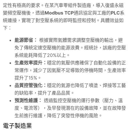
定性有極高的要求。在某汽車零組件製造廠，導入復盛永磁
變頻空壓機後，透過
Modbus TCP
通訊協定與工廠的
PLC
系
統連接，實現了對空壓系統的即時監控和控制。具體效益如
下：
能源節省：
根據實際氣體需求調整空壓機的輸出，避
免了傳統定速空壓機的能源浪費。經統計，該廠的空壓
系統能耗降低了20%以上。
生產效率提升：
穩定的氣壓供應確保了自動化設備的正
常運作，減少了因氣壓不足導致的停機時間，生產效率
提升了15%。
品質控管強化：
穩定的氣源也降低了噴塗、焊接等工藝
的缺陷率，提升了產品品質。
預測性維護：
透過監控空壓機的運行參數（壓力、溫
度、電流等），及早發現潛在的設備故障，並在故障發
生前進行維護，降低了突發性停機的風險。
電子製造業