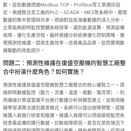
數。這些數據透過Modbus TCP、Profibus等工業通訊協
定，無縫整合至工廠的PLC、SCADA、MES等系統中，實現
數據的集中管理與共享。透過對這些海量數據的深入分析，
企業能夠即時監控整體系統效率、識別能源浪費、預測設備
故障、優化生產流程，最終根據分析結果優化控制策略、實
現預測性維護、提高生產效率、改善產品品質，從而實現數
據驅動的效能提升。
問題二：預測性維護在復盛空壓機的智慧工廠整
合中扮演什麼角色？如何實施？
預測性維護是復盛空壓機智慧工廠整合的核心優勢之一。透
過即時數據監控（壓力、流量、溫度、振動、電流等），利
用邊緣計算或雲端平台進行數據分析與模型建立，並使用機
器學習演算法識別異常模式，系統可以發出故障預警，提醒
維護人員進行檢查和維護。維護人員還可以透過遠程監控系
統查看設備的運行數據，診斷故障原因，甚至在某些情況下
透過遠程控制調整設備的運行參數，避免故障發生，從而減