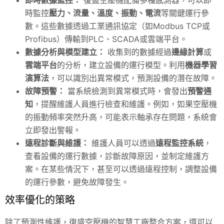
時監控
壓力、流量、溫度、振動、電流
等關鍵運行參
數。這些數據透過工業通訊協定（如Modbus TCP或
Profibus）傳輸到PLC、SCADA或雲端平台。
數據分析與模型建立：
收集到的數據經過
邊緣計算
或
雲端平台
的分析，建立設備的運行模型。利用
機器學習
演算法
，可以識別出異常模式，預測設備的潛在故障。
故障預警：
當系統檢測到異常模式時，會發出
預警通
知
，提醒維護人員進行檢查和維護。例如，如果空壓機
的振動頻率突然升高，可能表示軸承存在問題，系統會
立即發出警報。
遠程診斷與維護：
維護人員可以透過
遠程監控系統
，
查看設備的運行數據，診斷故障原因，並制定維護方
案。在某些情況下，甚至可以透過遠程控制，調整設備
的運行參數，避免故障發生。
效率優化的策略
除了預測性維護，復盛空壓機的智慧工廠整合方案，還可以