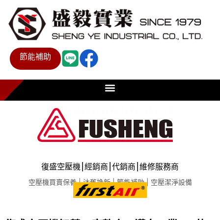
節能補助
復盛空壓機⎮經銷商⎮代銷商⎮維修服務商
空壓機買賣保養 | 汰舊換新 | 節能補助 | 空壓潔淨設備