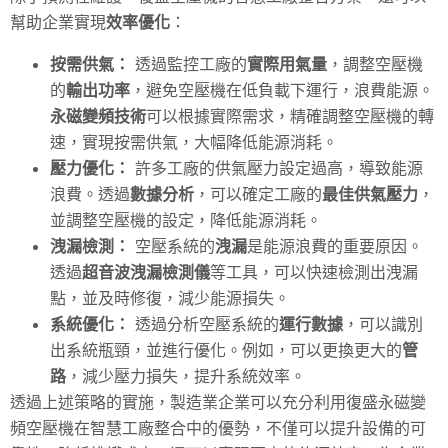
幫助企業實現
效率優化
：
按需供氣：
透過監控工廠的
實際用氣量
，調整空壓機
的
輸出功率
，避免空壓機在低負載下運行，浪費能源。
永磁變頻技術
可以根據實際需求，精確調整空壓機的轉
速，實現按需供氣，大幅降低能源消耗。
壓力優化：
許多工廠的供氣壓力設定過高，導致能源
浪費。透過
數據分析
，可以確定工廠的
最佳供氣壓力
，
並調整空壓機的設定，降低能源消耗。
洩漏檢測：
空壓系統的
洩漏
是能源浪費的重要原因。
透過
超音波洩漏檢測儀
等工具，可以快速檢測出洩漏
點，並及時修復，減少能源損失。
系統優化：
透過分析空壓系統的
運行數據
，可以識別
出系統瓶頸，並進行優化。例如，可以更換更大的
管
路
，減少壓力損失，提升系統效率。
透過上述策略的實施，製造業企業可以充分利用復盛永磁變
頻空壓機在智慧工廠整合中的優勢，不僅可以提升設備的可