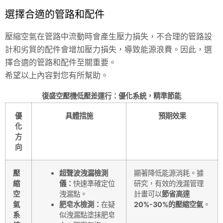
選擇合適的管路和配件
壓縮空氣在管路中流動時會產生壓力損失，不合理的管路設
計和劣質的配件會增加壓力損失，導致能源浪費。因此，選
擇合適的管路和配件至關重要。
希望以上內容對您有所幫助。
復盛空壓機低壓差運行：優化系統，精準節能
優
具體措施
預期效果
化
方
向
壓
超聲波洩漏檢測
顯著降低能源消耗。據
縮
儀：
快速準確定位
研究，有效的洩漏管理
空
洩漏點。
計畫可以
節省高達
氣
肥皂水檢測：
在疑
20%-30%的壓縮空氣
。
系
似洩漏點塗抹肥皂