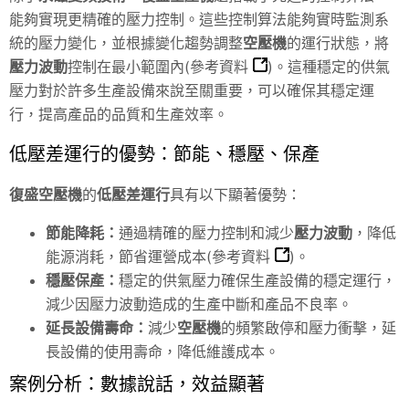
能夠實現更精確的壓力控制。這些控制算法能夠實時監測系
統的壓力變化，並根據變化趨勢調整
空壓機
的運行狀態，將
壓力波動
控制在最小範圍內(
參考資料
)。這種穩定的供氣
壓力對於許多生產設備來說至關重要，可以確保其穩定運
行，提高產品的品質和生產效率。
低壓差運行的優勢：節能、穩壓、保產
復盛空壓機
的
低壓差運行
具有以下顯著優勢：
節能降耗：
通過精確的壓力控制和減少
壓力波動
，降低
能源消耗，節省運營成本(
參考資料
)。
穩壓保產：
穩定的供氣壓力確保生產設備的穩定運行，
減少因壓力波動造成的生產中斷和產品不良率。
延長設備壽命：
減少
空壓機
的頻繁啟停和壓力衝擊，延
長設備的使用壽命，降低維護成本。
案例分析：數據說話，效益顯著