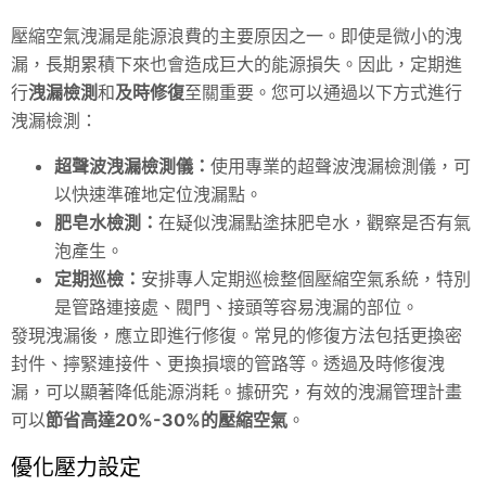
壓縮空氣洩漏是能源浪費的主要原因之一。即使是微小的洩
漏，長期累積下來也會造成巨大的能源損失。因此，定期進
行
洩漏檢測
和
及時修復
至關重要。您可以通過以下方式進行
洩漏檢測：
超聲波洩漏檢測儀：
使用專業的超聲波洩漏檢測儀，可
以快速準確地定位洩漏點。
肥皂水檢測：
在疑似洩漏點塗抹肥皂水，觀察是否有氣
泡產生。
定期巡檢：
安排專人定期巡檢整個壓縮空氣系統，特別
是管路連接處、閥門、接頭等容易洩漏的部位。
發現洩漏後，應立即進行修復。常見的修復方法包括更換密
封件、擰緊連接件、更換損壞的管路等。透過及時修復洩
漏，可以顯著降低能源消耗。據研究，有效的洩漏管理計畫
可以
節省高達20%-30%的壓縮空氣
。
優化壓力設定