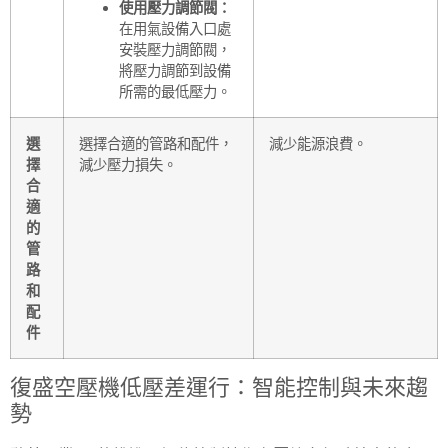
使用壓力調節閥：
在用氣設備入口處
安裝壓力調節閥，
將壓力調節到設備
所需的最低壓力。
選
選擇合適的管路和配件，
減少能源浪費。
擇
減少壓力損失。
合
適
的
管
路
和
配
件
復盛空壓機低壓差運行：智能控制與未來趨
勢