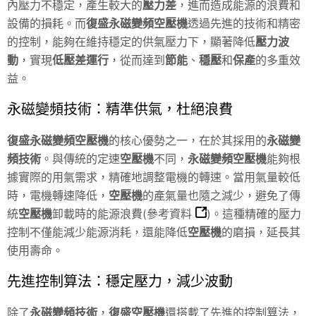
內壓力不穩定，產生較大的
壓力差
，進而造成能源的浪費和
設備的損耗。而
復盛永磁變頻空壓機
透過先進的技術和精密
的控制，能夠在維持穩定的供氣壓力下，顯著降低
壓力波
動
，實現
低壓差運行
，從而達到
節能
、
穩壓
和
保產
的多重效
益。
永磁變頻技術：精準供氣，杜絕浪費
復盛永磁變頻空壓機
的核心優勢之一，在於其採用的
永磁變
頻技術
。與傳統的定速
空壓機
不同，
永磁變頻空壓機
能夠根
據實際的用氣需求，精確地調整電機的轉速。當用氣量較低
時，電機轉速降低，
空壓機
的產氣量也隨之減少，避免了傳
統
空壓機
卸載時的能源浪費(
參考資料
)。這種精確的壓力
控制不僅能減少能源消耗，還能降低
空壓機
的磨損，延長其
使用壽命。
先進控制算法：穩定壓力，減少波動
除了
永磁變頻技術
，
復盛空壓機
還搭載了先進的控制算法，