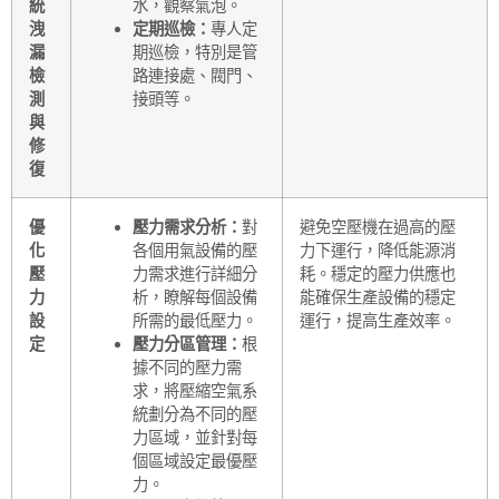
統
水，觀察氣泡。
洩
定期巡檢：
專人定
漏
期巡檢，特別是管
檢
路連接處、閥門、
測
接頭等。
與
修
復
優
壓力需求分析：
對
避免空壓機在過高的壓
化
各個用氣設備的壓
力下運行，降低能源消
壓
力需求進行詳細分
耗。穩定的壓力供應也
力
析，瞭解每個設備
能確保生產設備的穩定
設
所需的最低壓力。
運行，提高生產效率。
定
壓力分區管理：
根
據不同的壓力需
求，將壓縮空氣系
統劃分為不同的壓
力區域，並針對每
個區域設定最優壓
力。