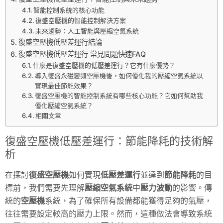
智能控制系統的核心功能
復盛空壓機的智能控制解決方案
未來趨勢：人工智能與壓縮空氣系統
復盛空壓機低壓差運行結論
復盛空壓機低壓差運行 常見問題快速FAQ
什麼是復盛空壓機的低壓差運行？它有什麼優勢？
導入復盛永磁變頻空壓機後，如何優化我的壓縮空氣系統以
實現最佳節能效果？
復盛空壓機的智能控制系統有哪些核心功能？它如何幫助我
優化壓縮空氣系統？
相關文章
復盛空壓機低壓差運行：節能降耗的技術解
析
在探討
復盛空壓機
如何實現
低壓差運行
並達到
節能降耗
的目
標前，我們需要先理解
壓縮空氣系統
中
壓力波動
的影響。傳
統的
空壓機
系統，為了確保所有設備都能獲得足夠的氣壓，
往往需要設定較高的壓力上限。然而，這種做法會導致系統