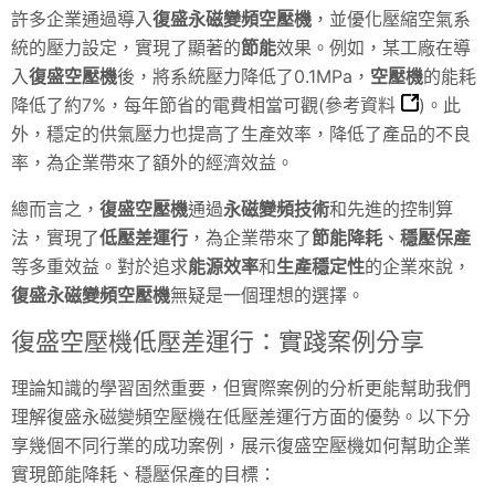
許多企業通過導入
復盛永磁變頻空壓機
，並優化壓縮空氣系
統的壓力設定，實現了顯著的
節能
效果。例如，某工廠在導
入
復盛空壓機
後，將系統壓力降低了0.1MPa，
空壓機
的能耗
降低了約7%，每年節省的電費相當可觀(
參考資料
)。此
外，穩定的供氣壓力也提高了生產效率，降低了產品的不良
率，為企業帶來了額外的經濟效益。
總而言之，
復盛空壓機
通過
永磁變頻技術
和先進的控制算
法，實現了
低壓差運行
，為企業帶來了
節能降耗
、
穩壓保產
等多重效益。對於追求
能源效率
和
生產穩定性
的企業來說，
復盛永磁變頻空壓機
無疑是一個理想的選擇。
復盛空壓機低壓差運行：實踐案例分享
理論知識的學習固然重要，但實際案例的分析更能幫助我們
理解復盛永磁變頻空壓機在低壓差運行方面的優勢。以下分
享幾個不同行業的成功案例，展示復盛空壓機如何幫助企業
實現節能降耗、穩壓保產的目標：