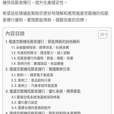
確保低壓差運行，提升生產穩定性。
希望這些建議能幫助您更好地理解和應用復盛空壓機的低壓
差運行優勢，實現節能降耗、穩壓保產的目標。
內容目錄
復盛空壓機低壓差運行：節能降耗的技術解析
永磁變頻技術：精準供氣，杜絕浪費
先進控制算法：穩定壓力，減少波動
低壓差運行的優勢：節能、穩壓、保產
案例分析：數據說話，效益顯著
復盛空壓機低壓差運行：實踐案例分享
案例一：精密電子製造業
案例二：食品飲料行業
案例三：汽車零部件製造業
復盛空壓機低壓差運行：優化系統，精準節能
壓縮空氣系統洩漏檢測與修復
優化壓力設定
選擇合適的管路和配件
復盛空壓機低壓差運行：智能控制與未來趨勢