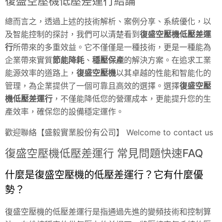
復盛空壓機低壓差運行結論
總而言之，透過上述的技術解析、案例分享、系統優化，以
及智能控制的探討，我們可以清楚看到
復盛空壓機低壓差運
行
所帶來的多重效益。它不僅僅是一種技術，更是一種能為
企業帶來實質
節能降耗
、
穩壓保產
的解決方案。在追求工業
能源效率的道路上，
復盛空壓機
以其卓越的性能和智能化的
管理，為企業提供了一個可靠且高效的選擇。選擇
復盛空壓
機低壓差運行
，不僅能降低您的營運成本，更能提升您的生
產效率，確保您的設備穩定運作。
歡迎聯絡【盛毅實業股份有公司】 Welcome to contact us
復盛空壓機低壓差運行 常見問題快速FAQ
什麼是復盛空壓機的低壓差運行？它有什麼優
勢？
復盛空壓機的低壓差運行是指通過先進的變頻技術和控制算