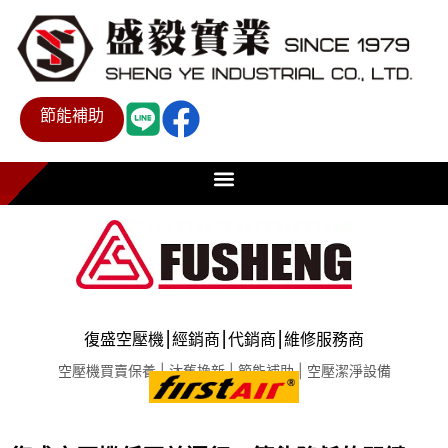
節能補助
復盛空壓機⎮經銷商⎮代銷商⎮維修服務商
空壓機買賣保養 | 汰舊換新 | 節能補助 | 空壓潔淨設備