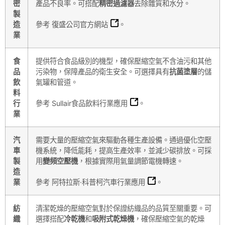
密
產品不良率。可搭配
精密過濾器
去除雜質和水分。
製
造
參考
復盛公司官方網站
。
業
食
提供符合食品級別的機型，確保壓縮空氣不含油污和其他
品
污染物，保障產品的衛生安全。可選擇具有
抗菌塗層
的儲
飲
氣罐和管道。
料
行
參考
Sullair食品飲料行業應用
。
業
汽
需要大量的壓縮空氣來驅動各種生產設備。通過優化空壓
車
機系統，降低能耗，提高生產效率，並減少碳排放。可採
製
用
變頻空壓機
，根據實際用氣量調節電機轉速。
造
業
參考
阿特拉斯·科普柯汽車行業應用
。
紡
清潔乾燥的壓縮空氣對於保證紡織品的品質至關重要。可
織
選擇搭配
冷乾機
和
吸附式乾燥機
，確保壓縮空氣的乾燥