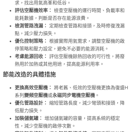
求，找出用氣高峯和低谷。
評估空壓機效率：
檢查空壓機的運行時間、負載率和
能耗數據，判斷是否存在能源浪費。
檢測管路洩漏：
定期檢查管路和接頭，及時修復洩漏
點，減少壓力損失。
優化控制策略：
根據實際用氣需求，調整空壓機的啟
停策略和壓力設定，避免不必要的能源消耗。
考慮能源回收：
評估空壓機餘熱回收的可行性，將廢
熱用於加熱或其他用途，提高能源利用率。
節能改造的具體措施
更換高效空壓機：
將老舊、低效的空壓機更換為復盛H
系列
變頻空壓機
或
永磁同步電機空壓機
。
優化管路設計：
縮短管路長度，減少彎頭和接頭，降
低壓力損失。
加裝儲氣罐：
增加儲氣罐的容量，提高系統的穩定
性，減少空壓機的啟停次數。