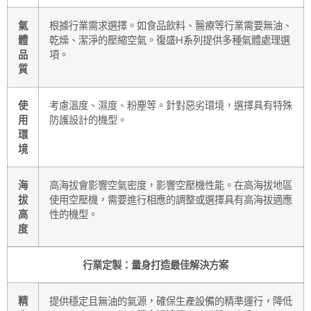
氣
根據行業需求選擇。如食品飲料、醫療等行業需要無油、
體
乾燥、潔淨的壓縮空氣。復盛H系列提供多種氣體處理選
品
項。
質
使
考慮溫度、濕度、粉塵等。針對惡劣環境，選擇具有特殊
用
防護設計的機型。
環
境
海
高海拔會影響空氣密度，影響空壓機性能。在高海拔地區
拔
使用空壓機，需要進行相應的調整或選擇具有高海拔適應
高
性的機型。
度
行業定製：量身打造最佳解決方案
精
提供穩定且無油的氣源，確保生產設備的精準運行，降低