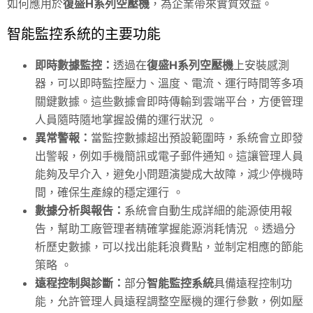
如何應用於
復盛H系列空壓機
，為企業帶來實質效益。
智能監控系統的主要功能
即時數據監控：
透過在
復盛H系列空壓機
上安裝感測
器，可以即時監控壓力、溫度、電流、運行時間等多項
關鍵數據。這些數據會即時傳輸到雲端平台，方便管理
人員隨時隨地掌握設備的運行狀況 。
異常警報：
當監控數據超出預設範圍時，系統會立即發
出警報，例如手機簡訊或電子郵件通知。這讓管理人員
能夠及早介入，避免小問題演變成大故障，減少停機時
間，確保生產線的穩定運行 。
數據分析與報告：
系統會自動生成詳細的能源使用報
告，幫助工廠管理者精確掌握能源消耗情況 。透過分
析歷史數據，可以找出能耗浪費點，並制定相應的節能
策略 。
遠程控制與診斷：
部分
智能監控系統
具備遠程控制功
能，允許管理人員遠程調整空壓機的運行參數，例如壓