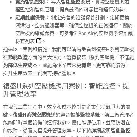
實施智能控制：
導入
智能監控系統
，實現空壓機的遠
程監控和智能管理，提高設備的可靠性和運行效率。
定期維護保養：
制定完善的維護保養計劃，定期更換
潤滑油、空氣過濾器等，確保空壓機的正常運行。關於
空壓機的維護保養，可參考
7 Bar Air的空壓機系統維護
檢查列表
。
通過以上案例和措施，我們可以清晰地看到復盛H系列空壓機
在
節能改造
方面的巨大潛力。選擇復盛H系列空壓機，不僅能
夠
降低生產成本
，還能為企業帶來更
穩定、更可靠
的氣源，
提升生產效率，實現可持續發展。
復盛H系列空壓機應用案例：智能監控，提
升管理效率
在現代工業生產中，效率和成本控制是企業保持競爭力的關
鍵。
復盛H系列空壓機
透過整合
智能監控系統
，讓工廠管理者
能夠即時掌握設備的運行狀態，優化能源使用，並預防潛在
的故障，從而大幅提升管理效率。以下將詳細說明
智能監控