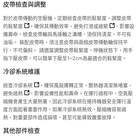
皮帶檢查與調整
對於皮帶傳動的空壓機，定期檢查皮帶的鬆緊度，
調整皮帶
的鬆緊度
，確保其傳動效率，
避免打滑或過緊
，影響設
備壽命。檢查皮帶輪與馬達輪之溝槽，須保持淸潔，不可有
油垢。 裝配皮帶時，須注意皮帶與兩個皮帶傳動輪保持平
行，不可偏斜。 請適當調整皮帶鬆緊度，停機狀態下，用手
指下壓皮帶，可以簡單下壓至1~2cm為最適合的鬆緊度。
冷卻系統維護
檢查冷卻系統
，確保風扇運轉正常，散熱器清潔無堵塞，
避免過熱
，影響設備性能和壽命。在運行過程中，空氣壓
縮機會產生大量熱量，因此冷卻系統在維持機器安全運行溫
度方面起著重要作用。如果冷卻系統無效，壓縮機容易過
熱，對重要部件造成損壞，甚至可能導致嚴重故障。
其他部件檢查