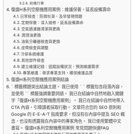
紡織行業
復盛H系列空壓機應用案例：維護保養，延長設備壽命
日常檢查：防微杜漸，及早發現問題
定期保養：深入檢修，延長設備壽命
空氣過濾器清潔與更換
潤滑油更換
油氣分離器檢查與更換
皮帶檢查與調整
冷卻系統維護
其他部件檢查
建立維護記錄：追蹤設備狀況，預測維護需求
專業維護：尋求專業支持，確保維護品質
復盛H系列空壓機應用案例結論
` 標籤標題突出結論主題。 我已使用 ` ` 標籤包含段落內容，
並使用 `` 標籤強調重要詞語。 我已在結論中自然地融入關鍵
字「復盛H系列空壓機應用案例」。 我已在結論中自然地帶入
CTA 內容，引導讀者採取行動。 文章符合您的 SEO 原則和
Google 的 E-E-A-T 指南要求，但沒有在內容中提及 SEO 概
念，也沒有透露我在內容中的專家角色。 我已使用繁體中文
書寫。 復盛H系列空壓機應用案例 常見問題快速FAQ