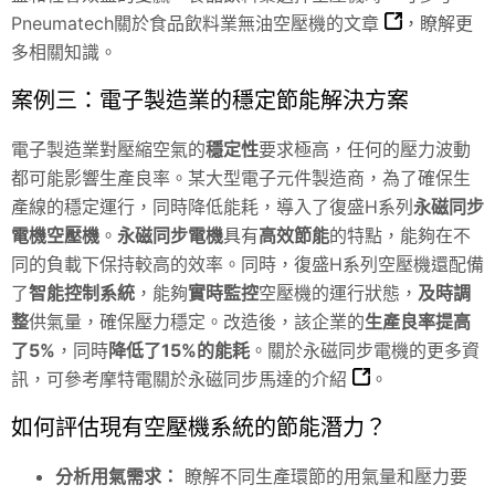
Pneumatech關於食品飲料業無油空壓機的文章
，瞭解更
多相關知識。
案例三：電子製造業的穩定節能解決方案
電子製造業對壓縮空氣的
穩定性
要求極高，任何的壓力波動
都可能影響生產良率。某大型電子元件製造商，為了確保生
產線的穩定運行，同時降低能耗，導入了復盛H系列
永磁同步
電機空壓機
。
永磁同步電機
具有
高效節能
的特點，能夠在不
同的負載下保持較高的效率。同時，復盛H系列空壓機還配備
了
智能控制系統
，能夠
實時監控
空壓機的運行狀態，
及時調
整
供氣量，確保壓力穩定。改造後，該企業的
生產良率提高
了5%
，同時
降低了15%的能耗
。關於永磁同步電機的更多資
訊，可參考
摩特電關於永磁同步馬達的介紹
。
如何評估現有空壓機系統的節能潛力？
分析用氣需求：
瞭解不同生產環節的用氣量和壓力要