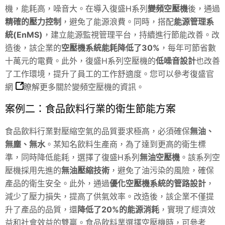
機，能耗高，噪音大。在導入復盛H系列
變頻空壓機
後，通過
精確的壓力控制
，避免了能源浪費。同時，搭配
能源管理系
統(EnMS)
，建立能源監視管理平台，持續進行節能改善。改
造後，該企業的
空壓機系統能耗降低了30%
，每年可節省數
十萬元的電費。此外，復盛H系列空壓機的
低噪音設計
也改善
了工作環境，提升了員工的工作舒適度。您可以參考
復盛官
網
瞭解更多關於變頻空壓機的資訊。
案例二：食品飲料行業的衛生節能方案
食品飲料行業對壓縮空氣的品質要求極高，必須確保
無油、
無塵、無水
。某知名飲料生產商，為了達到更高的衛生標
準，同時降低能耗，選擇了復盛H系列
無油空壓機
。該系列空
壓機採用先進的
無油壓縮技術
，避免了油污染的風險，確保
產品的衛生安全。此外，通過
優化空壓機系統的管路設計
，
減少了壓力損失，提高了供氣效率。改造後，該企業不僅提
升了產品的品質，還
降低了20%的能源消耗
，實現了經濟效
益和社會效益的雙贏。食品飲料業選擇空壓機時，可參考