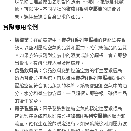
以幫助管理層做出更明智的決策 。例如，根據能耗數
據，可以評估不同型號的
復盛H系列空壓機
的節能效
果，選擇最適合自身需求的產品。
實際應用案例
紡織業：
在紡織廠中，
復盛H系列空壓機
的智能監控系
統可以監測壓縮空氣的品質和壓力，確保紡織品的品質
。如果系統檢測到空氣中的濕度或油分超標，會立即發
出警報，提醒管理人員及時處理。
食品飲料業：
食品飲料廠對壓縮空氣的衛生要求極高。
透過智能監控系統，可以確保
復盛H系列空壓機
提供的
壓縮空氣符合食品級別的標準。系統會監測空氣中的油
分、水分和微生物含量，一旦超標立即警報，確保產品
的衛生安全。
電子製造業：
電子製造對壓縮空氣的穩定性要求很高。
智能監控系統可以即時監控
復盛H系列空壓機
的壓力和
流量，確保生產線的穩定運行。如果系統檢測到壓力波