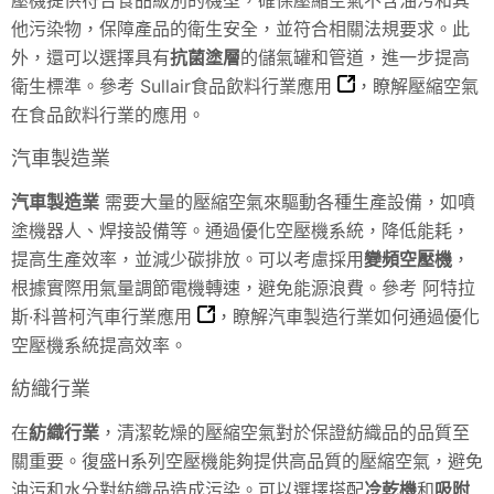
他污染物，保障產品的衛生安全，並符合相關法規要求。此
外，還可以選擇具有
抗菌塗層
的儲氣罐和管道，進一步提高
衛生標準。參考
Sullair食品飲料行業應用
，瞭解壓縮空氣
在食品飲料行業的應用。
汽車製造業
汽車製造業
需要大量的壓縮空氣來驅動各種生產設備，如噴
塗機器人、焊接設備等。通過優化空壓機系統，降低能耗，
提高生產效率，並減少碳排放。可以考慮採用
變頻空壓機
，
根據實際用氣量調節電機轉速，避免能源浪費。參考
阿特拉
斯·科普柯汽車行業應用
，瞭解汽車製造行業如何通過優化
空壓機系統提高效率。
紡織行業
在
紡織行業
，清潔乾燥的壓縮空氣對於保證紡織品的品質至
關重要。復盛H系列空壓機能夠提供高品質的壓縮空氣，避免
油污和水分對紡織品造成污染。可以選擇搭配
冷乾機
和
吸附