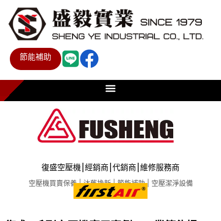
節能補助
復盛空壓機⎮經銷商⎮代銷商⎮維修服務商
空壓機買賣保養 | 汰舊換新 | 節能補助 | 空壓潔淨設備