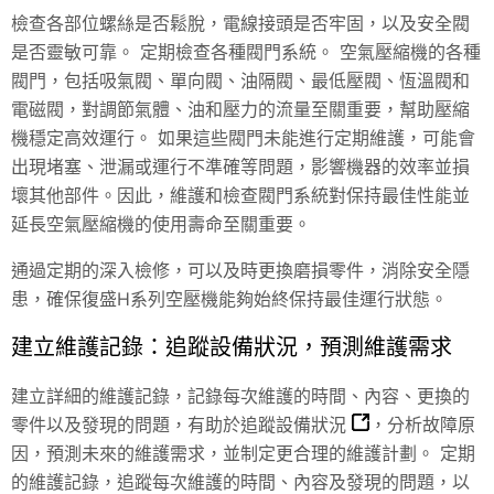
檢查各部位螺絲是否鬆脫，電線接頭是否牢固，以及安全閥
是否靈敏可靠。 定期檢查各種閥門系統。 空氣壓縮機的各種
閥門，包括吸氣閥、單向閥、油隔閥、最低壓閥、恆溫閥和
電磁閥，對調節氣體、油和壓力的流量至關重要，幫助壓縮
機穩定高效運行。 如果這些閥門未能進行定期維護，可能會
出現堵塞、泄漏或運行不準確等問題，影響機器的效率並損
壞其他部件。因此，維護和檢查閥門系統對保持最佳性能並
延長空氣壓縮機的使用壽命至關重要。
通過定期的深入檢修，可以及時更換磨損零件，消除安全隱
患，確保復盛H系列空壓機能夠始終保持最佳運行狀態。
建立維護記錄：追蹤設備狀況，預測維護需求
建立詳細的維護記錄，記錄每次維護的時間、內容、更換的
零件以及發現的問題，
有助於追蹤設備狀況
，分析故障原
因，預測未來的維護需求，並制定更合理的維護計劃。 定期
的維護記錄，追蹤每次維護的時間、內容及發現的問題，以