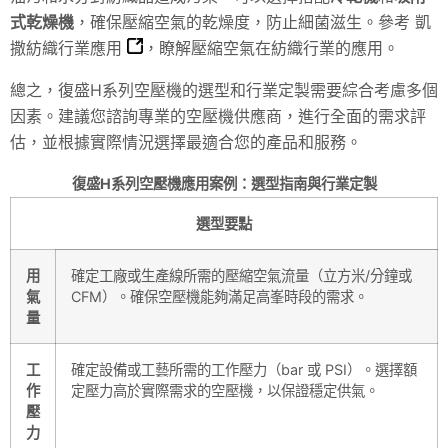
式乾燥機
，確保壓縮空氣的乾燥度，防止細菌滋生。參考
凱
撒紡織行業應用
，瞭解壓縮空氣在紡織行業的應用。
總之，復盛H系列空壓機的選型和行業定製需要綜合考慮多個
因素。建議您諮詢專業的空壓機供應商，進行全面的需求評
估，並根據實際情況選擇最適合您的產品和服務。
復盛H系列空壓機應用案例：選型指南與行業定製
選型要點
用
確定工廠或生產線所需的壓縮空氣流量（立方米/分鐘或
氣
CFM）。確保空壓機能夠滿足高峯時段的需求。
量
工
確定設備或工藝所需的工作壓力（bar 或 PSI）。選擇額
作
定壓力高於實際需求的空壓機，以保證穩定供氣。
壓
力