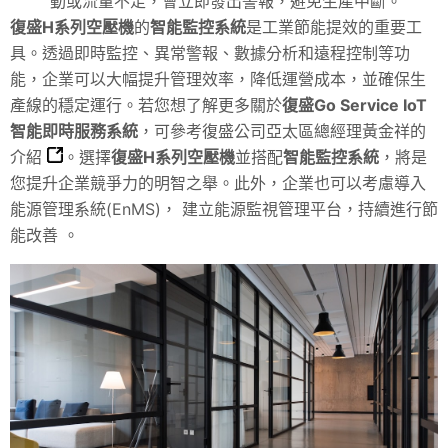
動或流量不足，會立即發出警報，避免生產中斷。
復盛H系列空壓機
的
智能監控系統
是工業節能提效的重要工
具。透過即時監控、異常警報、數據分析和遠程控制等功
能，企業可以大幅提升管理效率，降低運營成本，並確保生
產線的穩定運行。若您想了解更多關於
復盛Go Service IoT
智能即時服務系統
，可參考
復盛公司亞太區總經理黃金祥的
介紹
。選擇
復盛H系列空壓機
並搭配
智能監控系統
，將是
您提升企業競爭力的明智之舉。此外，企業也可以考慮導入
能源管理系統(EnMS)， 建立能源監視管理平台，持續進行節
能改善 。