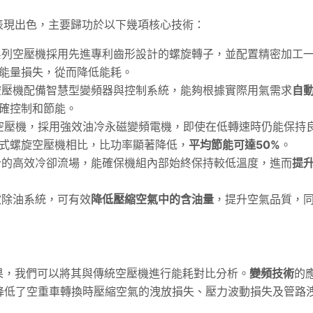
表現出色，主要歸功於以下幾項核心技術：
系列空壓機採用先進專利齒形設計的螺旋轉子，並配置精密加工
能量損失，從而降低能耗。
空壓機配備智慧型變頻器與控制系統，能夠根據實際用氣需求
自
確控制和節能。
頻空壓機，採用強效油冷永磁變頻電機，即使在低轉速時仍能保持
式螺旋空壓機相比，比功率顯著降低，
平均節能可達50%
。
計的高效冷卻流場，能確保機組內部始終保持較低溫度，進而
提
濾除油系統，可有效
降低壓縮空氣中的含油量
，提升空氣品質，
果，我們可以將其與傳統空壓機進行能耗對比分析。
變頻技術
的
降低了空重車轉換時壓縮空氣的洩放損失、壓力波動損失及管路