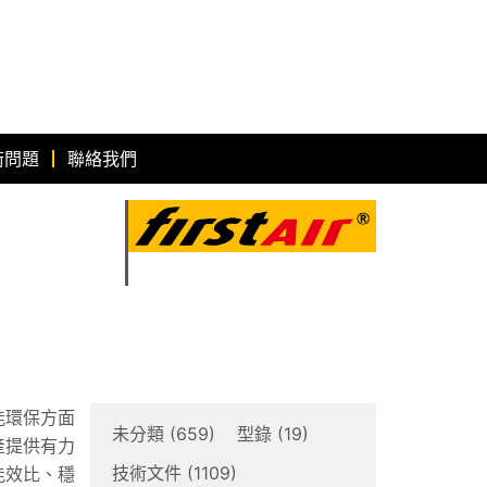
術問題
聯絡我們
能環保方面
未分類
(659)
型錄
(19)
產提供有力
技術文件
(1109)
能效比、穩