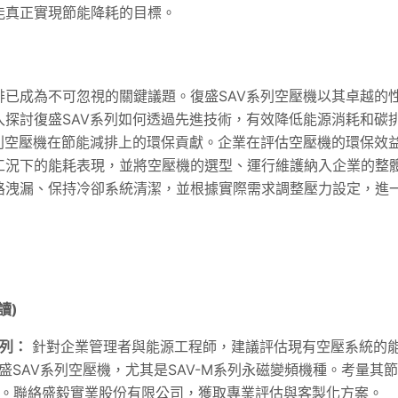
能真正實現節能降耗的目標。
已成為不可忽視的關鍵議題。復盛SAV系列空壓機以其卓越的
探討復盛SAV系列如何透過先進技術，有效降低能源消耗和碳
列空壓機在節能減排上的環保貢獻。企業在評估空壓機的環保效
工況下的能耗表現，並將空壓機的選型、運行維護納入企業的整
路洩漏、保持冷卻系統清潔，並根據實際需求調整壓力設定，進
讀)
系列：
針對企業管理者與能源工程師，建議評估現有空壓系統的
SAV系列空壓機，尤其是SAV-M系列永磁變頻機種。考量其
本。聯絡盛毅實業股份有限公司，獲取專業評估與客製化方案。