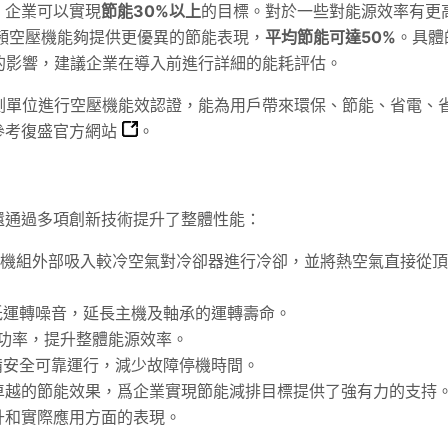
，企業可以實現
節能30%以上
的目標。對於一些對能源效率有更
變頻空壓機能夠提供更優異的節能表現，
平均節能可達50%
。具體
的影響，建議企業在導入前進行詳細的能耗評估。
檢測單位進行空壓機能效認證，能為用戶帶來環保、節能、省電、
參考
復盛官方網站
。
還通過多項創新技術提升了整體性能：
機組外部吸入較冷空氣對冷卻器進行冷卻，並將熱空氣直接從頂
運轉噪音，延長主機及軸承的運轉壽命。
功率，提升整體能源效率。
安全可靠運行，減少故障停機時間。
卓越的節能效果，爲企業實現節能減排目標提供了強有力的支持
升和實際應用方面的表現。