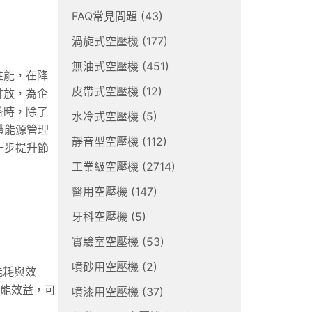
FAQ常見問題
(43)
渦旋式空壓機
(177)
無油式空壓機
(451)
性能，在降
皮帶式空壓機
(12)
排放，為企
益時，除了
水冷式空壓機
(5)
體能源管理
靜音型空壓機
(112)
一步提升節
工業級空壓機
(2714)
醫用空壓機
(147)
牙科空壓機
(5)
實驗室空壓機
(53)
噴砂用空壓機
(2)
能耗與效
節能效益，可
噴漆用空壓機
(37)