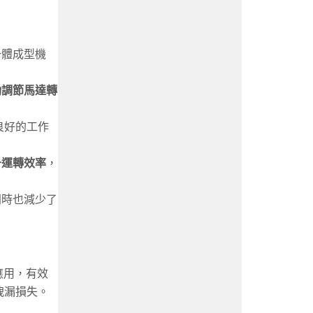
一體成型機
動調節馬達轉
良好的工作
升運轉效率
，
同時也減少了
應用，有效
洩漏損失。