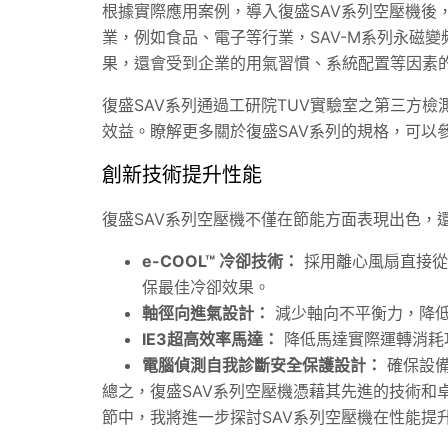
根據實際應用案例，導入復盛SAV系列空壓機後
業，例如食品、電子等行業，
SAV
-M系列永磁
果，還會受到企業的用氣習慣、系統配置等因素
復盛SAV系列通過工研院TUV實驗室之第三方
效益。瞭解更多關於復盛SAV系列的規格，可以
創新技術提升性能
復盛SAV系列空壓機不僅在節能方面表現出色，
e-COOL™ 冷卻技術：
採用離心風扇直接從
保最佳冷卻效果。
軸徑向進氣設計：
減少軸向不平衡力，降低
IE3超高效率馬達：
降低馬達實際運轉消耗
電腦偵測自我診斷安全保護設計：
確保設備
總之，復盛SAV系列空壓機憑藉其先進的技術和
節中，我將進一步探討SAV系列空壓機在性能提