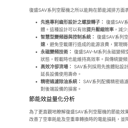
復盛SAV系列空壓機之所以能夠在節能減排方面
先進專利齒形設計之螺旋轉子：
復盛SAV
體。這種設計可以有效
提升壓縮效率
，減少
智慧型變頻器與控制系統：
復盛SAV系列
速
，避免空載運行造成的能源浪費，實現精
永磁變頻技術：
復盛SAV-M系列永磁變
狀態，輕載時也能維持高效率。與傳統變頻
高效冷卻流場：
SAV系列採用先進體貼設
延長設備使用壽命。
精密過濾除油系統：
SAV系列配備精密過
對後端設備的損害。
節能效益量化分析
為了更直觀地瞭解復盛SAV系列空壓機的節能效
改善了空車耗能及空重車轉換時的電能損耗，並