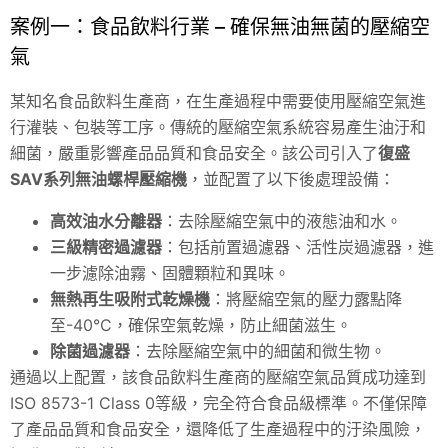
案例一：食品飲料行業 – 確保無油無菌的壓縮空
氣
某知名食品飲料生產商，在生產過程中需要使用壓縮空氣進
行灌裝、包裝等工序。傳統的壓縮空氣系統容易產生油汙和
細菌，嚴重影響產品品質和食品安全。該公司引入了
復盛
SAV系列無油螺桿壓縮機
，並配置了以下後處理設備：
高效油水分離器
：去除壓縮空氣中的液態油和水。
三級精密過濾器
：包括前置過濾器、活性炭過濾器，進
一步濾除油霧、固體顆粒和異味。
無熱再生吸附式乾燥機
：將壓縮空氣的壓力露點降
至-40°C，確保空氣乾燥，防止細菌滋生。
除菌過濾器
：去除壓縮空氣中的細菌和微生物。
通過以上配置，該食品飲料生產商的壓縮空氣品質成功達到
ISO 8573-1 Class 0等級，完全符合食品級標準。不僅保障
了產品品質和食品安全，還降低了生產過程中的汙染風險，