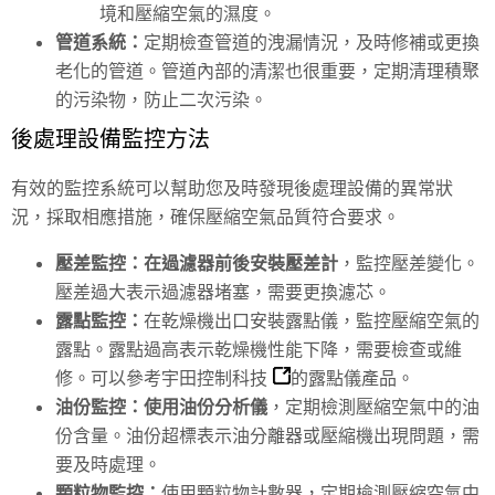
境和壓縮空氣的濕度。
管道系統：
定期檢查管道的洩漏情況，及時修補或更換
老化的管道。管道內部的清潔也很重要，定期清理積聚
的污染物，防止二次污染。
後處理設備監控方法
有效的監控系統可以幫助您及時發現後處理設備的異常狀
況，採取相應措施，確保壓縮空氣品質符合要求。
壓差監控：
在過濾器前後安裝壓差計
，監控壓差變化。
壓差過大表示過濾器堵塞，需要更換濾芯。
露點監控：
在乾燥機出口安裝露點儀，監控壓縮空氣的
露點。露點過高表示乾燥機性能下降，需要檢查或維
修。可以參考
宇田控制科技
的露點儀產品。
油份監控：
使用油份分析儀
，定期檢測壓縮空氣中的油
份含量。油份超標表示油分離器或壓縮機出現問題，需
要及時處理。
顆粒物監控：
使用顆粒物計數器，定期檢測壓縮空氣中