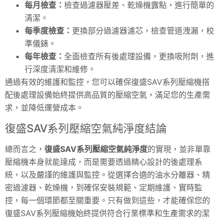
每月檢查：
檢查過濾器壓差、乾燥機露點，進行簡單的
清潔。
每季度檢查：
更換部分過濾器濾芯，檢查管道洩漏，校
準儀錶。
每年檢查：
全面檢查所有後處理設備，更換吸附劑，進
行深度清潔和維修。
通過有效的維護和監控，您可以確保復盛SAV系列壓縮機搭
配後處理設備始終提供高品質的壓縮空氣，滿足您的生產需
求，並降低運營成本。
復盛SAV系列壓縮空氣純淨度結論
總而言之，
復盛SAV系列壓縮空氣純淨度
的實現，並非單靠
壓縮機本身就能達成，而是需要透過精心設計的後處理系
統，以及嚴謹的維護與監控。從選擇合適的油水分離器、精
密過濾器、
乾燥機
，到確保安裝規範、定期維護、實時監
控，每一個環節都至關重要。只有做到這些，才能確保您的
復盛SAV系列壓縮機始終提供符合行業標準和生產需求的潔