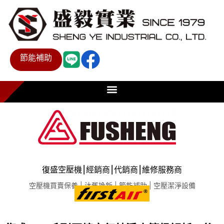
節能補助
復盛空壓機⎮經銷商⎮代銷商⎮維修服務商
空壓機買賣保養 | 汰舊換新 | 節能補助 | 空壓潔淨設備