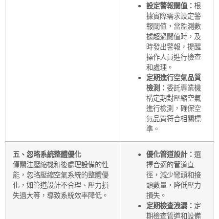
設定警報閾值：
根
據實際需求設定警
報閾值，當監測數
據超過閾值時，及
時發出警報，提醒
操作人員進行檢查
和處理。
定期進行空氣品質
檢測：
委託專業機
構定期對壓縮空氣
進行檢測，確保空
氣品質符合相關標
準。
五、忽略系統整體優化
優化管道設計：
選
僅關注壓縮機和後處理設備的性
擇合適的管道直
能，忽略壓縮空氣系統的整體優
徑，減少彎頭和接
化，如管道設計不合理、壓力損
頭數量，降低壓力
失過大等，導致系統效率降低。
損失。
定期檢查洩漏：
定
期檢查管道和設備