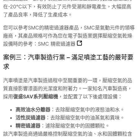
在-20°C以下，有效防止了元件受潮和靜電產生，大幅提高
了產品良率，降低了生產成本。
您可以參考SMC的精密過濾器產品，SMC是氣動元件的領導
廠商，其產品規格可作為您在電子製造業選擇壓縮空氣乾燥
設備時的參考：
SMC 精密過濾器
案例三：汽車製造行業 – 滿足噴塗工藝的嚴苛要
求
汽車噴塗是汽車製造過程中至關重要的一環，壓縮空氣的品
質直接影響漆面的光潔度和附著力。一家知名汽車製造商，
採用
復盛SAV系列壓縮機
，並配置了以下後處理設備：
高效油水分離器
：去除壓縮空氣中的液態油和水。
活性炭過濾器
：去除壓縮空氣中的油蒸氣和異味。
精密過濾器
：濾除壓縮空氣中的固體顆粒。
該汽車製造商通過嚴格控制壓縮空氣的油、水和固體顆粒含