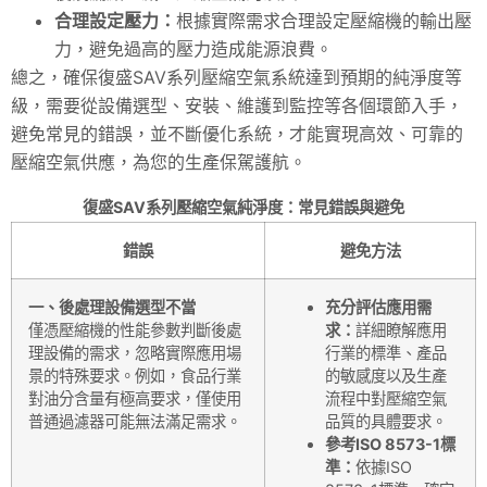
合理設定壓力：
根據實際需求合理設定壓縮機的輸出壓
力，避免過高的壓力造成能源浪費。
總之，確保復盛SAV系列壓縮空氣系統達到預期的純淨度等
級，需要從設備選型、安裝、維護到監控等各個環節入手，
避免常見的錯誤，並不斷優化系統，才能實現高效、可靠的
壓縮空氣供應，為您的生產保駕護航。
復盛SAV系列壓縮空氣純淨度：常見錯誤與避免
錯誤
避免方法
一、後處理設備選型不當
充分評估應用需
僅憑壓縮機的性能參數判斷後處
求：
詳細瞭解應用
理設備的需求，忽略實際應用場
行業的標準、產品
景的特殊要求。例如，食品行業
的敏感度以及生產
對油分含量有極高要求，僅使用
流程中對壓縮空氣
普通過濾器可能無法滿足需求。
品質的具體要求。
參考ISO 8573-1標
準：
依據ISO