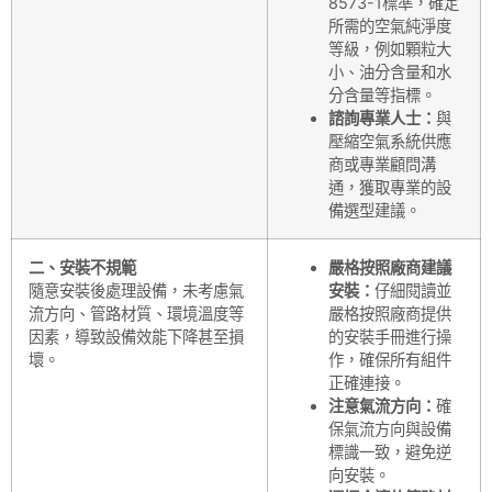
8573-1標準，確定
所需的空氣純淨度
等級，例如顆粒大
小、油分含量和水
分含量等指標。
諮詢專業人士：
與
壓縮空氣系統供應
商或專業顧問溝
通，獲取專業的設
備選型建議。
二、安裝不規範
嚴格按照廠商建議
隨意安裝後處理設備，未考慮氣
安裝：
仔細閱讀並
流方向、管路材質、環境溫度等
嚴格按照廠商提供
因素，導致設備效能下降甚至損
的安裝手冊進行操
壞。
作，確保所有組件
正確連接。
注意氣流方向：
確
保氣流方向與設備
標識一致，避免逆
向安裝。