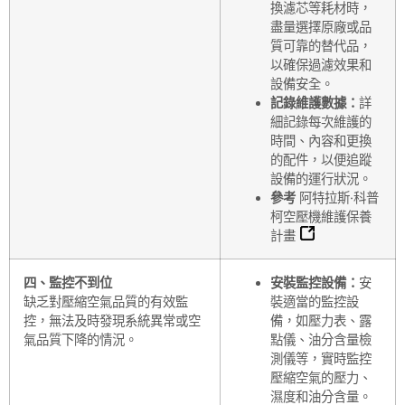
換濾芯等耗材時，
盡量選擇原廠或品
質可靠的替代品，
以確保過濾效果和
設備安全。
記錄維護數據：
詳
細記錄每次維護的
時間、內容和更換
的配件，以便追蹤
設備的運行狀況。
參考
阿特拉斯·科普
柯空壓機維護保養
計畫
四、監控不到位
安裝監控設備：
安
缺乏對壓縮空氣品質的有效監
裝適當的監控設
控，無法及時發現系統異常或空
備，如壓力表、露
氣品質下降的情況。
點儀、油分含量檢
測儀等，實時監控
壓縮空氣的壓力、
濕度和油分含量。