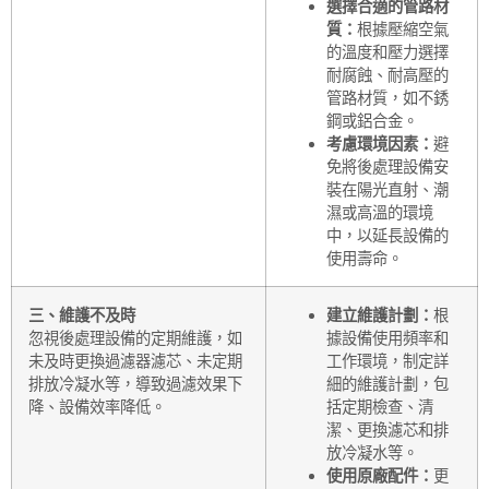
選擇合適的管路材
質：
根據壓縮空氣
的溫度和壓力選擇
耐腐蝕、耐高壓的
管路材質，如不銹
鋼或鋁合金。
考慮環境因素：
避
免將後處理設備安
裝在陽光直射、潮
濕或高溫的環境
中，以延長設備的
使用壽命。
三、維護不及時
建立維護計劃：
根
忽視後處理設備的定期維護，如
據設備使用頻率和
未及時更換過濾器濾芯、未定期
工作環境，制定詳
排放冷凝水等，導致過濾效果下
細的維護計劃，包
降、設備效率降低。
括定期檢查、清
潔、更換濾芯和排
放冷凝水等。
使用原廠配件：
更