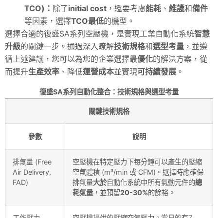
TCO)：
除了
initial cost
，還要考慮
能耗
、
維護
和
備件
等因素，選擇
TCO最低
的機型。
選擇合適的復盛SA系列空壓機，是實現工業自動化系統
智慧
升級
的關鍵一步。通過深入瞭解
技術規格
和
選型考量
，並遵
循上述建議，您可以為您的企業選擇最
優化
的解決方案，從
而提升
生產效率
、降低
運營成本
並實現
可持續發展
。
復盛SA系列自動化整合：技術規格與選型考量
關鍵技術規格
參數
說明
排氣量 (Free
空壓機在特定壓力下每分鐘可以產生的壓縮
Air Delivery,
空氣體積 (m³/min 或 CFM)。選擇時應確保
FAD)
排氣量
大於
自動化系統中所有氣動元件的
總
耗氣量
，並預留
20-30%
的餘裕。
工作壓力
空壓機提供的壓縮空氣壓力。常見的有7