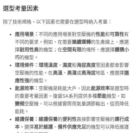
選型考量因素
除了技術規格，以下因素也需要在選型時納入考量：
應用場景：
不同的應用場景對空壓機的
性能
和
可靠性
有
不同的要求。例如，在需要
連續運轉
的生產線上，應選
擇
耐用性高
的機型；在
空間有限
的場所，應選擇
體積小
巧
的機型。
環境條件：
環境溫度
、
濕度
和
海拔高度
等因素都會影響
空壓機的性能。在
高溫
、
高濕
或
高海拔
地區，應選擇
適
應性強
的機型。
能源效率：
空壓機是耗能大戶，因此
能源效率
是選型時
的重要考量因素。復盛SA系列提供多種
節能
機型，如
變頻
空壓機
，可以根據實際用氣量調節輸出，從而降低
能耗。
維護保養：
維護保養
的
便利性
直接影響空壓機的
運行成
本
。選擇
易於維護
、
備件供應充足
的機型可以降低維護