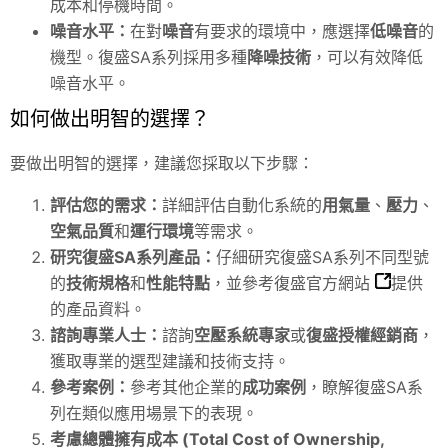
成本和停機時間。
噪音水平：
在對
噪音
有要求的環境中，應選擇
低噪音
的
機型。復盛SA系列採用多種
降噪技術
，可以有效降低
噪音水平。
如何做出明智的選擇？
要做出明智的選擇，建議您採取以下步驟：
評估您的需求：
詳細評估自動化系統的
用氣量
、
壓力
、
空氣品質
和
運行環境
等需求。
研究復盛SA系列產品：
仔細研究復盛SA系列不同型號
的
技術規格
和
性能特點
，並參考
復盛官方網站
提供
的產品資料。
諮詢專業人士：
諮詢
空壓系統專家
或
復盛授權經銷商
，
獲取專業的選型建議和技術支持。
參考案例：
參考其他企業的
成功案例
，瞭解復盛SA系
列在類似應用場景下的表現。
考慮總體擁有成本 (Total Cost of Ownership,