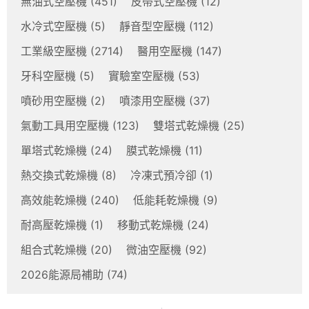
無油式空壓機
(451)
皮帶式空壓機
(12)
水冷式空壓機
(5)
靜音型空壓機
(112)
工業級空壓機
(2714)
醫用空壓機
(147)
牙科空壓機
(5)
實驗室空壓機
(53)
噴砂用空壓機
(2)
噴漆用空壓機
(37)
氣動工具用空壓機
(123)
雙塔式乾燥機
(25)
單塔式乾燥機
(24)
膜式乾燥機
(11)
熱交換式乾燥機
(8)
冷凍式預冷卻
(1)
高效能乾燥機
(240)
低能耗乾燥機
(9)
耐高壓乾燥機
(1)
移動式乾燥機
(24)
組合式乾燥機
(20)
微油空壓機
(92)
2026能源局補助
(74)