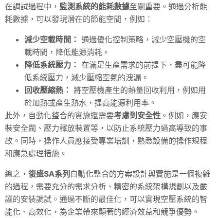
在調試過程中，
監測系統的能耗數據
至關重要。通過分析能
耗數據，可以發現潛在的節能空間，例如：
減少空載時間：
通過優化控制策略，減少空壓機的空
載時間，降低能源消耗。
降低系統壓力：
在滿足生產需求的前提下，盡可能降
低系統壓力，減少壓縮空氣的洩漏。
回收壓縮熱：
將空壓機產生的熱量回收利用，例如用
於加熱或產生熱水，提高能源利用率。
此外，自動化整合的實施還需要
考慮到安全性
。例如，應安
裝安全閥、壓力釋放裝置等，以防止系統壓力過高導致的事
故。同時，操作人員應接受專業培訓，熟悉設備的操作規程
和應急處理措施。
總之，
復盛SA系列
自動化整合的方案設計與實施是一個複雜
的過程，需要充分的需求分析、精密的系統架構規劃以及嚴
謹的安裝調試。通過不斷的最佳化，可以實現空壓系統的智
能化、高效化，為企業帶來顯著的經濟效益和競爭優勢。