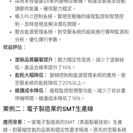
採用多台復盛SA系列變頻空壓機，根據塗裝需求自動
調節供氣量，確保壓力穩定。
導入PLC控制系統，實現空壓機的遠程監控和智慧控
制，及時發現並解決潛在問題。
整合能源管理系統，對空壓系統的能耗進行實時監測和
分析，優化運行參數。
效益評估：
塗裝品質顯著提升：
壓力穩定性提高，減少了塗裝缺
陷，產品合格率提升了15%。
能耗大幅降低：
變頻控制和能源管理系統的應用，使
空壓系統的能耗降低了20%以上。
維護成本降低：
遠程監控和預警功能，減少了非計畫
停機時間，維護成本降低了10%。
案例二：電子製造業的SMT生產線
應用背景：
一家電子製造商的SMT（表面黏著技術）生產
線，對壓縮空氣的品質和穩定性要求極高。原先的空壓系統