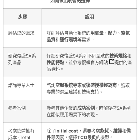
如何做出明智的選擇
步驟
說明
評估您的需求
詳細評估自動化系統的
用氣量
、
壓力
、
空氣
品質
和
運行環境
等需求。
研究復盛SA系
仔細研究復盛SA系列不同型號的
技術規格
和
列產品
性能特點
，並參考
復盛官方網站
提供的產
品資料。
諮詢專業人士
諮詢
空壓系統專家
或
復盛授權經銷商
，獲取
專業的選型建議和技術支持。
參考案例
參考其他企業的
成功案例
，瞭解復盛SA系列
在類似應用場景下的表現。
考慮總體擁有
除了
initial cost
，還要考慮
能耗
、
維護
和
備
成本 (Total
件
等因素，選擇
TCO最低
的機型。