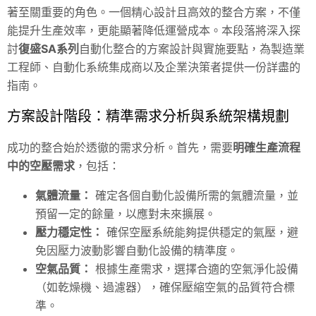
著至關重要的角色。一個精心設計且高效的整合方案，不僅
能提升生產效率，更能顯著降低運營成本。本段落將深入探
討
復盛SA系列
自動化整合的方案設計與實施要點，為製造業
工程師、自動化系統集成商以及企業決策者提供一份詳盡的
指南。
方案設計階段：精準需求分析與系統架構規劃
成功的整合始於透徹的需求分析。首先，需要
明確生產流程
中的空壓需求
，包括：
氣體流量：
確定各個自動化設備所需的氣體流量，並
預留一定的餘量，以應對未來擴展。
壓力穩定性：
確保空壓系統能夠提供穩定的氣壓，避
免因壓力波動影響自動化設備的精準度。
空氣品質：
根據生產需求，選擇合適的空氣淨化設備
（如乾燥機、
過濾器
），確保壓縮空氣的品質符合標
準。