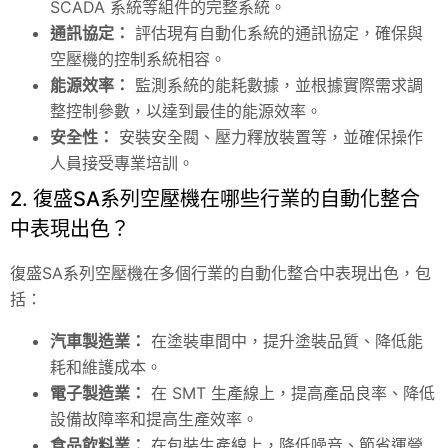
SCADA 系統等組件的完整系統。
通訊協定：
評估現有自動化系統的通訊協定，確保與
空壓機的控制系統相容。
能源效率：
監測系統的能耗數據，並根據實際需求調
整控制參數，以達到最佳的能源效率。
安全性：
安裝安全閥、壓力釋放裝置等，並確保操作
人員接受專業培訓。
2. 復盛SA系列空壓機在哪些行業的自動化整合
中表現出色？
復盛SA系列空壓機在多個行業的自動化整合中表現出色，包
括：
汽車製造業：
在塗裝車間中，提升塗裝品質、降低能
耗和維護成本。
電子製造業：
在 SMT 生產線上，提高產品良率、降低
設備故障率和提高生產效率。
食品飲料業：
在包裝生產線上，降低噪音、節省運營