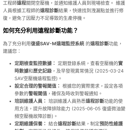
工程師
遠程
關閉空壓機，並通知維護人員到現場檢查。 維護
人員根據工程師的
遠程診斷
結果，快速找到洩漏點並進行修
復，避免了因壓力不足導致的生產停機。
如何充分利用遠程診斷功能？
為了充分利用
復盛SAV-M遠端監控系統
的
遠程診斷
功能，
建議您：
定期檢查監控數據：
定期登錄系統，查看空壓機的
實
時數據
和
歷史記錄
，及早發現異常情況 (2025-03-24
SAV空壓機遠程監控)。
設定合理的警報閾值：
根據您的實際需求，設定各項
參數的
警報閾值
，確保及時收到警報通知。
培訓維護人員：
培訓維護人員熟悉
遠程診斷
功能的使
用方法，提升故障排除能力 (2025-06-05 復盛微油變
頻空壓機故障診斷)。
定期維護保養：
結合
遠程診斷
結果，制定
預防性維護