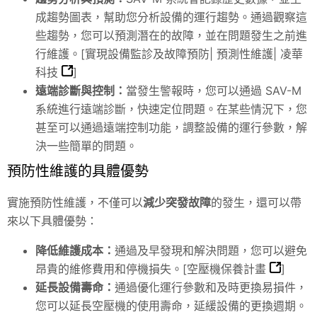
成趨勢圖表，幫助您分析設備的運行趨勢。通過觀察這
些趨勢，您可以預測潛在的故障，並在問題發生之前進
行維護。[
實現設備監診及故障預防| 預測性維護| 凌華
科技
]
遠端診斷與控制：
當發生警報時，您可以通過
SAV
-M
系統進行遠端診斷，快速定位問題。在某些情況下，您
甚至可以通過遠端控制功能，調整設備的運行參數，解
決一些簡單的問題。
預防性維護的具體優勢
實施預防性維護，不僅可以
減少突發故障
的發生，還可以帶
來以下具體優勢：
降低維護成本：
通過及早發現和解決問題，您可以避免
昂貴的維修費用和停機損失。[
空壓機保養計畫
]
延長設備壽命：
通過優化運行參數和及時更換易損件，
您可以延長空壓機的使用壽命，延緩設備的更換週期。