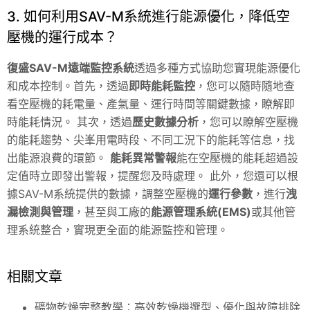
3. 如何利用SAV-M系統進行能源優化，降低空
壓機的運行成本？
復盛SAV-M遠端監控系統
透過多種方式協助您實現能源優化
和成本控制。首先，透過
即時能耗監控
，您可以隨時隨地查
看空壓機的耗電量、產氣量、運行時間等關鍵數據，瞭解即
時能耗情況。 其次，透過
歷史數據分析
，您可以瞭解空壓機
的能耗趨勢、尖峯用電時段、不同工況下的能耗等信息，找
出能源浪費的環節。
能耗異常警報
能在空壓機的能耗超過設
定值時立即發出警報，提醒您及時處理。 此外，您還可以根
據SAV-M系統提供的數據，調整空壓機的
運行參數
，進行
洩
漏檢測與管理
，甚至與工廠的
能源管理系統(EMS)
或其他管
理系統整合，實現更全面的能源監控和管理。
相關文章
礦物乾燥完整教學：高效乾燥機選型、優化與故障排除