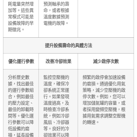
耗電量突然增
預測軸承的壽
加等。這些異
命，或者根據
常模式可能是
溫度數據預測
設備故障的早
電機的故障。
期徵兆。
提升設備壽命的具體方法
優化運行參數
改善冷卻效果
減少啟停次數
分析歷史數
監控空壓機的
頻繁的啟停會加速設備
據，找出最佳
溫度，確保冷
的磨損。通過優化用氣
的運行參數組
卻系統正常運
策略，減少空壓機的啟
合，例如最佳
行。如果發現
停次數。例如，您可以
的壓力設定、
溫度過高，及
增加儲氣罐的容量，或
最佳的卸載時
時檢查冷卻系
者採用變頻空壓機，根
間等。優化運
統，例如冷卻
據用氣需求調整空壓機
行參數可以降
風扇、冷卻器
的轉速。
低設備的磨
等。良好的冷
損，延長設備
卻效果可以降