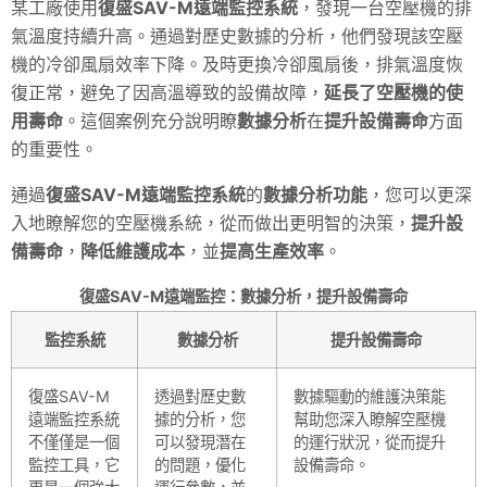
某工廠使用
復盛SAV-M遠端監控系統
，發現一台空壓機的排
氣溫度持續升高。通過對歷史數據的分析，他們發現該空壓
機的冷卻風扇效率下降。及時更換冷卻風扇後，排氣溫度恢
復正常，避免了因高溫導致的設備故障，
延長了空壓機的使
用壽命
。這個案例充分說明瞭
數據分析
在
提升設備壽命
方面
的重要性。
通過
復盛SAV-M遠端監控系統
的
數據分析功能
，您可以更深
入地瞭解您的空壓機系統，從而做出更明智的決策，
提升設
備壽命
，
降低維護成本
，並
提高生產效率
。
復盛SAV-M遠端監控：數據分析，提升設備壽命
監控系統
數據分析
提升設備壽命
復盛SAV-M
透過對歷史數
數據驅動的維護決策能
遠端監控系統
據的分析，您
幫助您深入瞭解空壓機
不僅僅是一個
可以發現潛在
的運行狀況，從而提升
監控工具，它
的問題，優化
設備壽命。