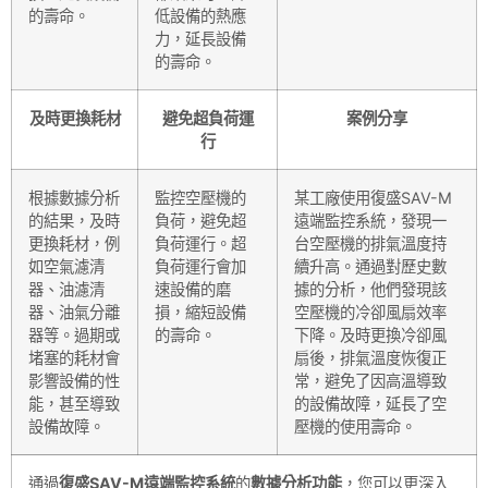
的壽命。
低設備的熱應
力，延長設備
的壽命。
及時更換耗材
避免超負荷運
案例分享
行
根據數據分析
監控空壓機的
某工廠使用復盛SAV-M
的結果，及時
負荷，避免超
遠端監控系統，發現一
更換耗材，例
負荷運行。超
台空壓機的排氣溫度持
如空氣濾清
負荷運行會加
續升高。通過對歷史數
器、油濾清
速設備的磨
據的分析，他們發現該
器、油氣分離
損，縮短設備
空壓機的冷卻風扇效率
器等。過期或
的壽命。
下降。及時更換冷卻風
堵塞的耗材會
扇後，排氣溫度恢復正
影響設備的性
常，避免了因高溫導致
能，甚至導致
的設備故障，延長了空
設備故障。
壓機的使用壽命。
通過
復盛SAV-M遠端監控系統
的
數據分析功能
，您可以更深入