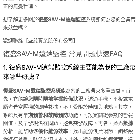
正的無憂管理。
想了解更多關於
復盛SAV-M遠端監控
系統如何為您的企業帶
來效益嗎？
歡迎聯絡【盛毅實業股份有公司】
復盛SAV-M遠端監控 常見問題快速FAQ
1. 復盛SAV-M遠端監控系統主要能為我的工廠帶
來哪些好處？
復盛SAV-M遠端監控系統
能為您的工廠帶來多重效益。首
先，它能讓您
隨時隨地掌握設備狀況
，透過手機、平板或電
腦查看空壓機的即時數據，不再受限於時間與地點。其次，
系統具有
早期預警和故障預防
功能，可設定關鍵參數的警報
閾值，及早發現潛在問題，避免突發故障。再者，透過
數據
分析
，能幫助您
優化能源效率
，找出能源浪費環節，調整設
備運行參數，降低能源成本。此外，還能
簡化維護流程
，遠