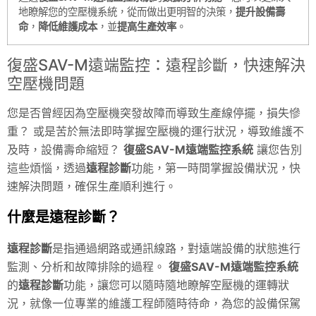
地瞭解您的空壓機系統，從而做出更明智的決策，
提升設備壽
命
，
降低維護成本
，並
提高生產效率
。
復盛SAV-M遠端監控：遠程診斷，快速解決
空壓機問題
您是否曾經因為空壓機突發故障而導致生產線停擺，損失慘
重？ 或是苦於無法即時掌握空壓機的運行狀況，導致維護不
及時，設備壽命縮短？
復盛SAV-M遠端監控系統
讓您告別
這些煩惱，透過
遠程診斷
功能，第一時間掌握設備狀況，快
速解決問題，確保生產順利進行。
什麼是遠程診斷？
遠程診斷
是指通過網路或通訊線路，對遠端設備的狀態進行
監測、分析和故障排除的過程。
復盛SAV-M遠端監控系統
的
遠程診斷
功能，讓您可以隨時隨地瞭解空壓機的運轉狀
況，就像一位專業的維護工程師隨時待命，為您的設備保駕