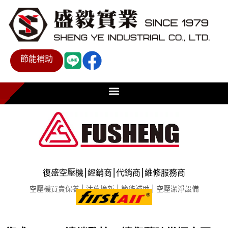
節能補助
復盛空壓機⎮經銷商⎮代銷商⎮維修服務商
空壓機買賣保養 | 汰舊換新 | 節能補助 | 空壓潔淨設備