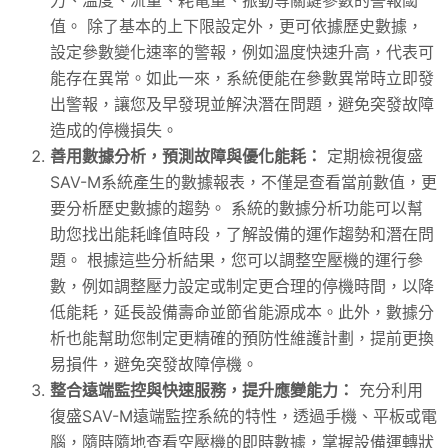
值。 除了基本的上下限設定外，更可依據歷史數據，
設定參數變化速率的警報，例如溫度快速升高，代表可
能存在異常。如此一來，系統便能在參數異常時立即發
出警報，讓您及早發現並解決潛在問題，避免突發故障
造成的停機損失。
善用數據分析，預測故障與優化能耗：
定期檢視復盛
SAV-M系統產生的數據報表，不僅是查看當前數值，更
要分析歷史數據的趨勢。 系統的數據分析功能可以幫
助您找出能耗峰值時段，了解設備的運作趨勢和潛在問
題。 根據這些分析結果，您可以調整空壓機的運行參
數，例如調整壓力設定或制定更合理的停機時間，以降
低能耗，延長設備壽命並節省能源成本。此外，數據分
析也能幫助您制定更精確的預防性維護計劃，提前更換
易損件，避免突發故障停機。
整合遠端監控與快速服務，提升應變能力：
充分利用
復盛SAV-M遠端監控系統的特性，透過手機、平板或電
腦，隨時隨地查看空壓機的即時數據，掌握設備運轉狀