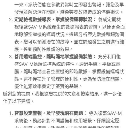
一來，系統便能在參數異常時立即發出警報，讓您及早
發現並解決潛在問題，避免突發故障造成的停機損失。
定期檢視數據報表，掌握設備運轉狀況：
養成定期檢
視復盛SAV-M系統產生的數據報表的習慣，以便更全面
地瞭解空壓機的運轉狀況。透過分析歷史數據和趨勢圖
表，您可以預測潛在的故障，並在問題發生之前進行維
護，達到預防性維護的效果。
善用遠端監控，隨時隨地掌握設備狀態：
充分利用復
盛SAV-M遠端監控系統的特性，透過手機、平板或電
腦，隨時隨地查看空壓機的即時數據，掌握設備運轉狀
態。這不僅提升了管理的便利性，更為預防潛在問題、
優化能源效率奠定了堅實的基礎。
感謝您的提問，我根據您提供的文章和搜索結果，進一步優
化了以下建議，
智慧設定警報，及早發現潛在問題：
導入復盛SAV-M
系統後，務必針對不同設備和應用場景，仔細設定壓
力、溫度、流量、耗電量、振動等關鍵參數的警報閾