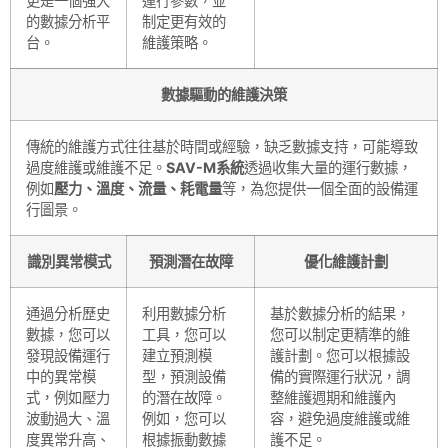
更是一個強大
運行參數，並
的數據分析平
制定更有效的
台。
維護策略。
數據驅動的維護決策
傳統的維護方式往往基於時間或經驗，缺乏數據支持，可能導致
過度維護或維護不足。
SAV
-M系統
透過收集大量的運行數據，
例如
壓力、溫度、流量、耗電量
等，為您提供一個全面的設備運
行圖景。
識別異常模式
預測潛在故障
優化維護計劃
通過分析歷史
利用數據分析
基於數據分析的結果，
數據，您可以
工具，您可以
您可以制定更精準的維
發現設備運行
建立預測模
護計劃。您可以根據設
中的異常模
型，預測設備
備的實際運行狀況，調
式，例如壓力
的潛在故障。
整維護週期和維護內
波動過大、溫
例如，您可以
容，避免過度維護或維
度異常升高、
根據振動數據
護不足。