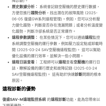
障診斷)。
歷史數據分析：
系統會記錄空壓機的歷史運行數據，
方便您進行
趨勢分析
，找出潛在的故障風險 (2025-
06-05 復盛GW系列遠程管理)。例如，您可以分析壓
力變化趨勢，判斷是否存在洩漏問題；或者分析溫度變
化趨勢，判斷冷卻系統是否正常運作。
遠程參數調整：
在某些情況下，您可以通過
遠程
監控
系統調整空壓機的運行參數，例如壓力設定點或卸載時
間 (2025-03-24 SAV空壓機遠程監控)。 這可以幫助
優化設備的運行效率，並解決一些小問題。
遠程日誌查看：
工程師可以
遠程
查看
空壓機
的運行日
誌，瞭解設備的運行歷史和故障記錄 (2025-03-24
SAV空壓機遠程監控)。 這有助於快速
診斷
問題的根本
原因。
遠程診斷的優勢
復盛SAV-M遠端監控系統
的
遠程診斷
功能，能為您帶來以
下顯著優勢：