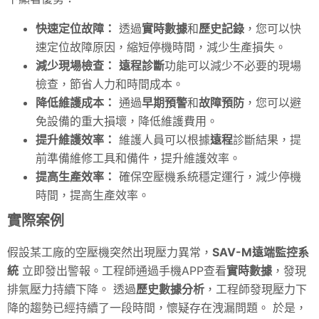
快速定位故障：
透過
實時數據
和
歷史記錄
，您可以快
速定位故障原因，縮短停機時間，減少生產損失。
減少現場檢查：
遠程診斷
功能可以減少不必要的現場
檢查，節省人力和時間成本。
降低維護成本：
通過
早期預警
和
故障預防
，您可以避
免設備的重大損壞，降低維護費用。
提升維護效率：
維護人員可以根據
遠程
診斷結果，提
前準備維修工具和備件，提升維護效率。
提高生產效率：
確保空壓機系統穩定運行，減少停機
時間，提高生產效率。
實際案例
假設某工廠的空壓機突然出現壓力異常，
SAV
-M遠端監控系
統
立即發出警報。工程師通過手機APP查看
實時數據
，發現
排氣壓力持續下降。 透過
歷史數據分析
，工程師發現壓力下
降的趨勢已經持續了一段時間，懷疑存在洩漏問題。 於是，