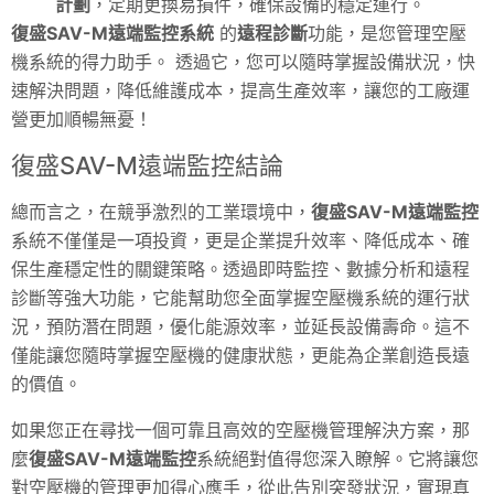
計劃
，定期更換易損件，確保設備的穩定運行。
復盛SAV-M遠端監控系統
的
遠程診斷
功能，是您管理空壓
機系統的得力助手。 透過它，您可以隨時掌握設備狀況，快
速解決問題，降低維護成本，提高生產效率，讓您的工廠運
營更加順暢無憂！
復盛SAV-M遠端監控結論
總而言之，在競爭激烈的工業環境中，
復盛SAV-M遠端監控
系統不僅僅是一項投資，更是企業提升效率、降低成本、確
保生產穩定性的關鍵策略。透過即時監控、數據分析和遠程
診斷等強大功能，它能幫助您全面掌握空壓機系統的運行狀
況，預防潛在問題，優化能源效率，並延長設備壽命。這不
僅能讓您隨時掌握空壓機的健康狀態，更能為企業創造長遠
的價值。
如果您正在尋找一個可靠且高效的空壓機管理解決方案，那
麼
復盛SAV-M遠端監控
系統絕對值得您深入瞭解。它將讓您
對空壓機的管理更加得心應手，從此告別突發狀況，實現真