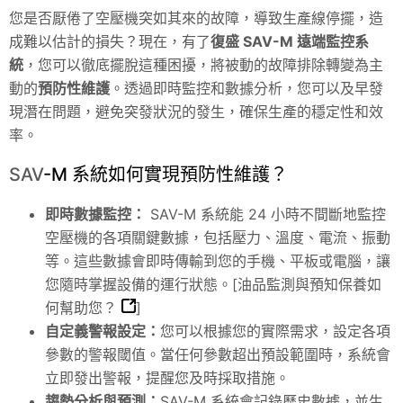
您是否厭倦了空壓機突如其來的故障，導致生產線停擺，造
成難以估計的損失？現在，有了
復盛
SAV
-M 遠端監控系
統
，您可以徹底擺脫這種困擾，將被動的故障排除轉變為主
動的
預防性維護
。透過即時監控和數據分析，您可以及早發
現潛在問題，避免突發狀況的發生，確保生產的穩定性和效
率。
SAV
-M 系統如何實現預防性維護？
即時數據監控：
SAV
-M 系統能 24 小時不間斷地監控
空壓機的各項關鍵數據，包括壓力、溫度、電流、振動
等。這些數據會即時傳輸到您的手機、平板或電腦，讓
您隨時掌握設備的運行狀態。[
油品監測與預知保養如
何幫助您？
]
自定義警報設定：
您可以根據您的實際需求，設定各項
參數的警報閾值。當任何參數超出預設範圍時，系統會
立即發出警報，提醒您及時採取措施。
趨勢分析與預測：
SAV
-M 系統會記錄歷史數據，並生