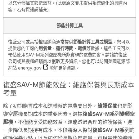
以充分發揮其節能效益。(此處原文並未提供系統優化的具體內
容，若有資訊請補充)
節能計算工具
復盛公司或其授權經銷商通常提供
節能計算工具
或
模型
。您可以
提供您的工廠的
用氣量
、
運行時間
、
電價
等數據，這些工具可以
預估使用SAV-M系列空壓機所能實現的電費節省。請諮詢復盛
公司或其授權經銷商以獲取更多資訊。您也可以訪問美國能源部
網站
energy.gov
瞭解更多資訊。
復盛SAV-M節能效益：維護保養與長期成本
考量
除了初期購置成本和運轉時的電費支出外，
維護保養
也是影
響空壓機長期成本的重要因素。選擇
復盛SAV-M系列變頻空
壓機
，不僅能享受節能效益，還能透過合理的維護保養，進
一步降低長期持有成本。本段將深入探討
復盛SAV-M系列
的
維護保養要點，以及如何從長期角度考量，實現最佳的總體