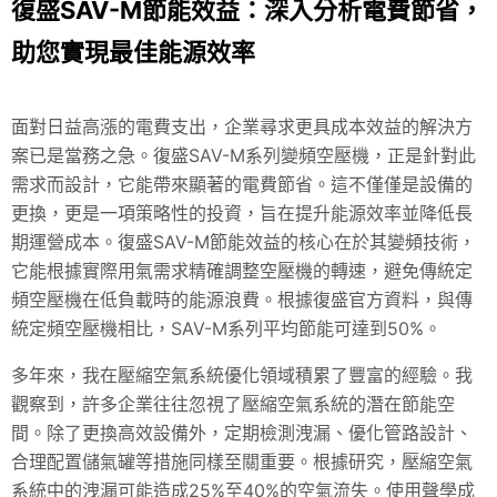
復盛SAV-M節能效益：深入分析電費節省，
助您實現最佳能源效率
面對日益高漲的電費支出，企業尋求更具成本效益的解決方
案已是當務之急。復盛SAV-M系列變頻空壓機，正是針對此
需求而設計，它能帶來顯著的電費節省。這不僅僅是設備的
更換，更是一項策略性的投資，旨在提升能源效率並降低長
期運營成本。復盛SAV-M節能效益的核心在於其變頻技術，
它能根據實際用氣需求精確調整空壓機的轉速，避免傳統定
頻空壓機在低負載時的能源浪費。根據復盛官方資料，與傳
統定頻空壓機相比，
SAV
-M系列平均節能可達到50%。
多年來，我在壓縮空氣系統優化領域積累了豐富的經驗。我
觀察到，許多企業往往忽視了壓縮空氣系統的潛在節能空
間。除了更換高效設備外，定期檢測洩漏、優化管路設計、
合理配置儲氣罐等措施同樣至關重要。根據研究，壓縮空氣
系統中的洩漏可能造成25%至40%的空氣流失。使用聲學成