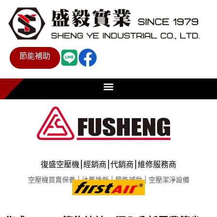
節能補助
復盛空壓機⎮經銷商⎮代銷商⎮維修服務商
空壓機買賣保養 | 汰舊換新 | 節能補助 | 空壓潔淨設備