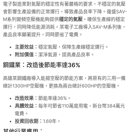
電子製造業對氣壓的穩定性有著嚴格的要求，不穩定的氣壓
會影響生產設備的正常運行，導致產品良率下降。復盛SAV-
M系列變頻空壓機能夠提供
穩定的氣壓
，確保生產線的穩定
運行，同時降低能源消耗。某電子工廠導入SAV-M系列後，
產品良率顯著提升，同時節省了電費。
主要效益：
穩定氣壓，保障生產線穩定運行。
附加價值：
潔淨氣源，提高產品良率。
鋼鐵業：改造後節能率達36%
高雄某鋼鐵廠導入能揚空壓的節能方案，將原有的三用一備
總計1300HP空壓機，更換為兩台總計600HP的空壓機。
改造效果：
節能率達36%。
具體效益：
每年可節省110萬度用電，新台幣384萬元
電費。
投資回收期：
1.69年。
其他行業應用：