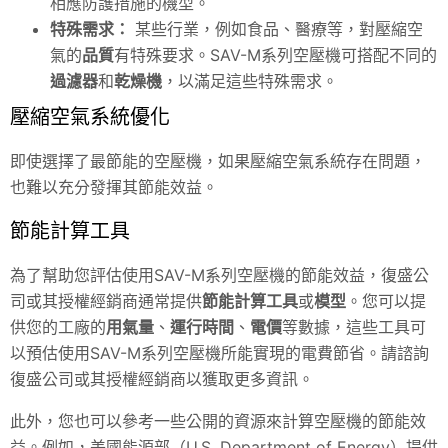
相應防護措施的機型。
特殊需求：
某些行業，例如食品、醫療等，對壓縮空
氣的
品質
有特殊要求。
SAV
-M系列空壓機可搭配不同的
過濾器
和
乾燥機
，以滿足這些特殊需求。
壓縮空氣系統優化
即使選擇了最節能的空壓機，如果壓縮空氣系統存在問題，
也難以充分發揮其節能效益。
節能計算工具
為了幫助您評估使用SAV-M系列空壓機的節能效益，復盛公
司或其授權經銷商通常提供
節能計算工具
或
模型
。您可以提
供您的工廠的
用氣量
、
運行時間
、
電價
等數據，這些工具可
以預估使用SAV-M系列空壓機所能實現的電費節省。請諮詢
復盛公司或其授權經銷商以獲取更多資訊。
此外，您也可以參考一些公開的資源來計算空壓機的節能效
益。例如，美國能源部（U.S. Department of Energy）提供