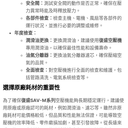
安全閥：
測試安全閥的動作是否正常，確保在壓
力異常時能及時釋放壓力。
各部件檢查：
檢查主機、電機、風扇等各部件的
運行狀況，並進行必要的調整或維修。
年度檢查：
潤滑油更換：
更換潤滑油，建議使用
復盛空壓機
專用潤滑油，以確保最佳性能和設備壽命。
油氣分離器：
更換油氣分離器濾芯，確保壓縮空
氣的品質。
全面檢查：
對空壓機進行全面的檢查和維護，包
括管路清洗、電氣系統檢查等。
選擇原廠耗材的重要性
為了確保
復盛SAV-M系列
空壓機能夠長期穩定運行，建議使
用原廠或原廠認可的耗材，例如潤滑油、濾芯等。雖然非原
廠耗材可能價格較低，但品質和性能無法保證，可能導致空
壓機的效率降低、零件磨損加劇，甚至引發故障。從長遠來