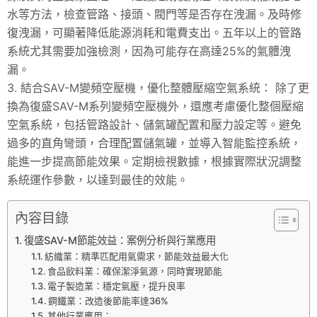
水等方法，檢查管路、接頭、閥門等是否存在洩漏。及時修
復洩漏，可顯著降低能源消耗和電費支出。五年以上的管路
系統尤其需要加強檢測，因為可能存在高達25%的氣體洩
漏。
3. 結合SAV-M變頻空壓機，優化整體壓縮空氣系統： 除了更
換為復盛SAV-M系列變頻空壓機外，還應考慮優化整個壓縮
空氣系統，包括管路設計、儲氣罐配置和壓力設定等。避免
過多的直角彎頭，合理配置儲氣罐，並導入智能監控系統，
能進一步提高節能效果。定期檢視數據，根據實際狀況調整
系統運作參數，以達到最佳的效能。
內容目錄
復盛SAV-M節能效益：案例分析與行業應用
紡織業：精準匹配用氣需求，節能效益最大化
食品飲料業：確保潔淨氣源，同時實現節能
電子製造業：穩定氣壓，提升良率
鋼鐵業：改造後節能率達36%
其他行業應用：