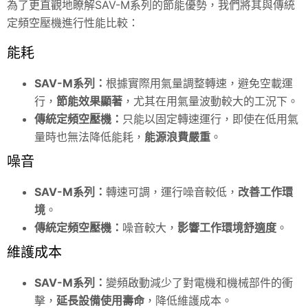
為了更直觀地瞭解SAV-M系列的節能優勢，我們將其與傳統
定頻空壓機進行性能比較：
能耗
SAV
-M系列：
根據實際用氣量調整轉速，避免空載運
行，
節能效果顯著
，尤其在用氣量波動較大的工況下。
傳統定頻空壓機：
只能以固定轉速運行，即使在低用氣
量時也無法降低能耗，
能源浪費嚴重
。
噪音
SAV
-M系列：
轉速可調，運行噪音較低，
改善工作環
境
。
傳統定頻空壓機：
噪音較大，
影響工作環境舒適度
。
維護成本
SAV
-M系列：
變頻啟動減少了對電機和機械部件的衝
擊，
延長設備使用壽命
，降低維護成本。