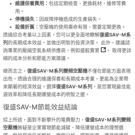
維護保養費用：
包括定期檢查、更換耗材、維修等費
用。
停機損失：
因故障停機造成的生產損失。
設備折舊：
空壓機的使用壽命有限，需要定期更換。
透過綜合考量以上因素，您可以更全面地瞭解
復盛SAV-M系
列
的長期成本效益，並做出明智的投資決策。 此外，建議諮
詢專業的壓縮空氣系統供應商，例如
盛毅實業
， 取得更詳
細的成本分析和節能方案建議。
總而言之，
復盛SAV-M系列變頻空壓機
不僅在節能方面表現
出色，透過合理的維護保養和長期成本考量，更能為企業帶
來顯著的經濟效益。選擇
復盛SAV-M系列
，是您實現最佳能
源效率和降低長期運營成本的明智之選。
復盛SAV-M節能效益結論
綜上所述，面對不斷攀升的電費壓力，
復盛SAV-M系列變頻
空壓機
無疑是企業實現節能減碳、降低運營成本的理想選