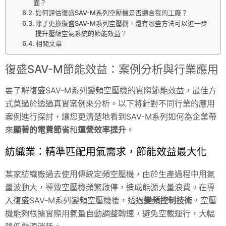
面？
如何評估復盛SAV-M系列空壓機是否適合我的工廠？
除了更換復盛SAV-M系列空壓機，還有哪些方法可以進一步
提升壓縮空氣系統的節能效益？
相關文章
復盛SAV-M節能效益：案例分析與行業應用
要了解復盛SAV-M系列變頻空壓機的實際節能效益，最佳方
式莫過於透過真實案例來分析。以下將針對不同行業的應用
案例進行探討，讓您更清楚地看到SAV-M系列如何為企業帶
來
顯著的電費節省
和
運營效率提升
。
紡織業：精準匹配用氣需求，節能效益最大化
某家紡織廠過去使用傳統定頻空壓機，由於生產過程中用氣
量波動大，導致空壓機頻繁啟停，造成能源大量浪費。在導
入復盛SAV-M系列變頻空壓機後，透過
變頻控制技術
，空壓
機能夠根據實際用氣量自動調整轉速，避免空載運行，大幅