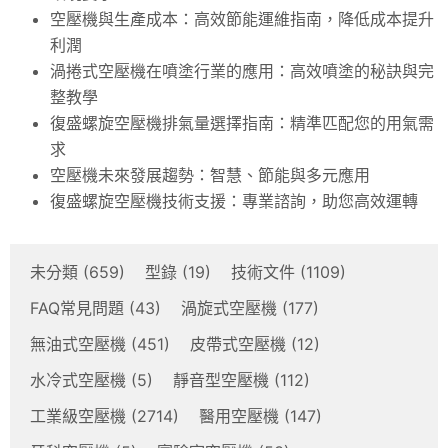
空壓機與生產成本：高效節能運維指南，降低成本提升
利潤
渦捲式空壓機在噴塗行業的應用：高效噴塗的秘訣與完
整教學
復盛螺旋空壓機排氣量選擇指南：精準匹配您的用氣需
求
空壓機未來發展趨勢：智慧、節能與多元應用
復盛螺旋空壓機技術支援：專業諮詢，助您高效運轉
未分類
(659)
型錄
(19)
技術文件
(1109)
FAQ常見問題
(43)
渦旋式空壓機
(177)
無油式空壓機
(451)
皮帶式空壓機
(12)
水冷式空壓機
(5)
靜音型空壓機
(112)
工業級空壓機
(2714)
醫用空壓機
(147)