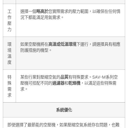
工
選擇一個
略高於
您實際需求的壓力範圍，以確保在任何情
作
況下都能滿足用氣需求。
壓
力
環
如果空壓機將在
高溫或低溫環境
下運行，請選擇具有相應
境
防護措施的機型。
溫
度
特
某些行業對壓縮空氣的
品質
有特殊要求。
SAV
-M系列空
殊
壓機可搭配不同的
過濾器
和
乾燥機
，以滿足這些特殊需
需
求。
求
系統優化
即使選擇了最節能的空壓機，如果壓縮空氣系統存在問題，也難