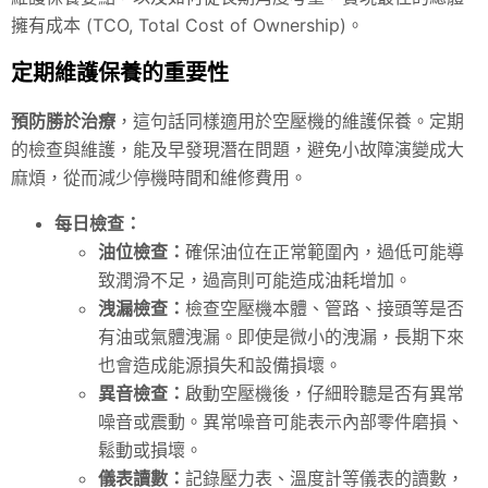
擁有成本 (TCO, Total Cost of Ownership)。
定期維護保養的重要性
預防勝於治療
，這句話同樣適用於空壓機的維護保養。定期
的檢查與維護，能及早發現潛在問題，避免小故障演變成大
麻煩，從而減少停機時間和維修費用。
每日檢查：
油位檢查：
確保油位在正常範圍內，過低可能導
致潤滑不足，過高則可能造成油耗增加。
洩漏檢查：
檢查空壓機本體、管路、接頭等是否
有油或氣體洩漏。即使是微小的洩漏，長期下來
也會造成能源損失和設備損壞。
異音檢查：
啟動空壓機後，仔細聆聽是否有異常
噪音或震動。異常噪音可能表示內部零件磨損、
鬆動或損壞。
儀表讀數：
記錄壓力表、溫度計等儀表的讀數，