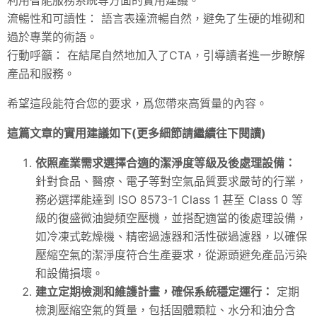
流暢性和可讀性： 語言表達流暢自然，避免了生硬的堆砌和
過於專業的術語。
行動呼籲： 在結尾自然地加入了CTA，引導讀者進一步瞭解
產品和服務。
希望這段能符合您的要求，爲您帶來高質量的內容。
這篇文章的實用建議如下(更多細節請繼續往下閱讀)
依照產業需求選擇合適的潔淨度等級及後處理設備：
針對食品、醫療、電子等對空氣品質要求嚴苛的行業，
務必選擇能達到 ISO 8573-1 Class 1 甚至 Class 0 等
級的復盛微油變頻空壓機，並搭配適當的後處理設備，
如冷凍式乾燥機、精密過濾器和活性碳過濾器，以確保
壓縮空氣的潔淨度符合生產要求，從源頭避免產品污染
和設備損壞。
建立定期檢測和維護計畫，確保系統穩定運行：
定期
檢測壓縮空氣的質量，包括固體顆粒、水分和油分含