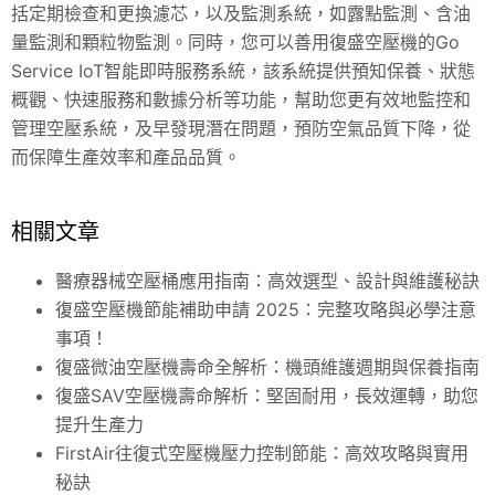
括定期檢查和更換濾芯，以及監測系統，如露點監測、含油
量監測和顆粒物監測。同時，您可以善用復盛空壓機的Go
Service IoT智能即時服務系統，該系統提供預知保養、狀態
概觀、快速服務和數據分析等功能，幫助您更有效地監控和
管理空壓系統，及早發現潛在問題，預防空氣品質下降，從
而保障生產效率和產品品質。
相關文章
醫療器械空壓桶應用指南：高效選型、設計與維護秘訣
復盛空壓機節能補助申請 2025：完整攻略與必學注意
事項！
復盛微油空壓機壽命全解析：機頭維護週期與保養指南
復盛SAV空壓機壽命解析：堅固耐用，長效運轉，助您
提升生產力
FirstAir往復式空壓機壓力控制節能：高效攻略與實用
秘訣