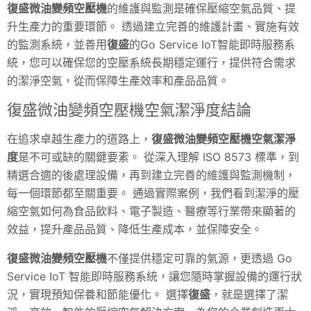
復盛微油變頻空壓機
的維護與監測是確保壓縮空氣品質、提
升生產力的重要環節。 透過建立完善的維護計畫、實施有效
的監測系統，並善用
復盛
的Go Service IoT智能即時服務系
統，您可以確保您的空壓系統長期穩定運行，提供符合需求
的潔淨空氣，從而保障生產效率和產品品質。
復盛微油變頻空壓機空氣潔淨度結論
在追求卓越生產力的道路上，
復盛微油變頻空壓機空氣潔淨
度
是不可或缺的關鍵要素。 從深入理解 ISO 8573 標準，到
精選合適的後處理設備，再到建立完善的維護與監測機制，
每一個環節都至關重要。 通過實際案例，我們看到潔淨的壓
縮空氣如何為食品飲料、電子製造、醫療等行業帶來顯著的
效益，提升產品品質、降低生產成本，並保障安全。
復盛微油變頻空壓機
不僅提供穩定可靠的氣源，更透過 Go
Service IoT 智能即時服務系統，讓您隨時掌握設備的運行狀
況，實現預知保養和節能優化。 選擇
復盛
，就是選擇了潔