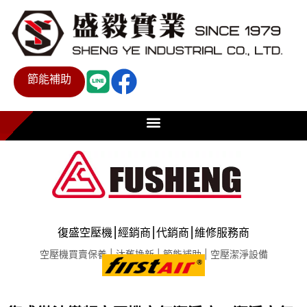
節能補助
復盛空壓機⎮經銷商⎮代銷商⎮維修服務商
空壓機買賣保養 | 汰舊換新 | 節能補助 | 空壓潔淨設備