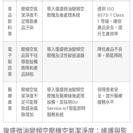
食
壓縮空氣
導入復盛微油變頻空
達到 ISO
品
潔淨度不
壓機及後處理系統
8573-1 Class
飲
足導致產
1 等級，確保
料
品汙染
產品安全，提
業
升生產效率
電
壓縮空氣
導入復盛微油變頻空
降低產品不良
子
品質不佳
壓機及活性碳過濾器
率，節能降耗
製
導致設備
造
故障和產
業
品缺陷
醫
壓縮空氣
導入復盛微油變頻空
保障患者安
療
潔淨度不
壓機及醫療級後處理
全，提升醫療
產
足可能導
設備，並採用Go
服務水平
業
致感染風
Service IoT智能即時
險增加
服務系統
復盛微油變頻空壓機空氣潔淨度：維護與監