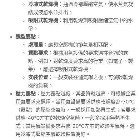
冷凍式乾燥機：
通過冷卻壓縮空氣，使水蒸氣凝
結成液態水並排出。
吸附式乾燥機：
利用乾燥劑吸附壓縮空氣中的水
份。
選型要點：
處理量：
應與空壓機的排氣量相匹配。
露點要求：
根據用氣設備的要求選擇合適的露
點。例如，對乾燥度要求高的行業（如電子、製
藥），應選擇吸附式乾燥機。
安裝位置：
一般安裝在儲氣罐之後，可減輕乾燥
機的負載。
壓力露點：
壓力露點越低，其品質就越高，可根據企業
用氣要求來選擇。當用氣設備要求供應乾燥度為-70℃
（露點）的壓縮空氣時，一般採用加熱再生式；若要求
供應-40℃左右的乾燥空氣時，一般多採用無熱再生
式；當用氣設備要求共贏-20℃左右的乾燥空氣時，選
用冷凍式壓縮空氣乾燥裝置為好。