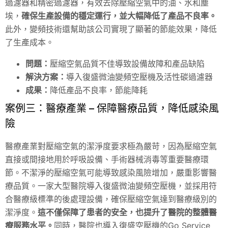
過濾器和精密過濾器，有效去除壓縮空氣中的油、水和塵
埃，
確保生產設備的穩定運行，並大幅降低了產品不良率。
此外，變頻技術還幫助該公司實現了顯著的節能效果，降低
了生產成本。
問題：
壓縮空氣品質不佳導致設備故障和產品缺陷
解決方案：
導入復盛微油變頻空壓機及活性碳過濾器
成果：
降低產品不良率，節能降耗
案例三：醫療產業 – 保障醫療品質，降低感染風
險
醫療產業對壓縮空氣的潔淨度要求極為嚴苛，因為壓縮空氣
直接或間接地用於呼吸設備、手術器械消毒等重要醫療環
節。不潔淨的壓縮空氣可能導致感染風險增加，嚴重影響醫
療品質。一家大型醫院導入復盛微油變頻空壓機，並採用符
合醫療級標準的後處理設備，確保壓縮空氣達到醫療級別的
潔淨度。
這不僅保障了患者的安全，也提升了醫院的整體醫
療服務水平。
同時，醫院也導入復盛空壓機的Go Service