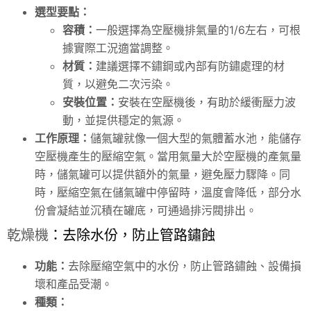
選型要點：
容積：
一般選擇為空壓機排氣量的1/6左右，可根
據實際工況適當調整。
材質：
建議選擇不鏽鋼或內部有防鏽處理的材
質，以避免二次污染。
安裝位置：
安裝在空壓機後，有助於緩衝壓力波
動，並提供穩定的氣源。
工作原理：
儲氣罐就像一個大型的氣體蓄水池，能儲存
空壓機產生的壓縮空氣。當用氣量大於空壓機的產氣量
時，儲氣罐可以提供額外的氣量，避免壓力驟降。同
時，壓縮空氣在儲氣罐中停留時，溫度會降低，部分水
份會凝結並沉積在罐底，可通過排污閥排出。
乾燥機
：去除水份，防止管路鏽蝕
功能：
去除壓縮空氣中的水份，防止管路鏽蝕、設備損
壞和產品受潮。
種類：