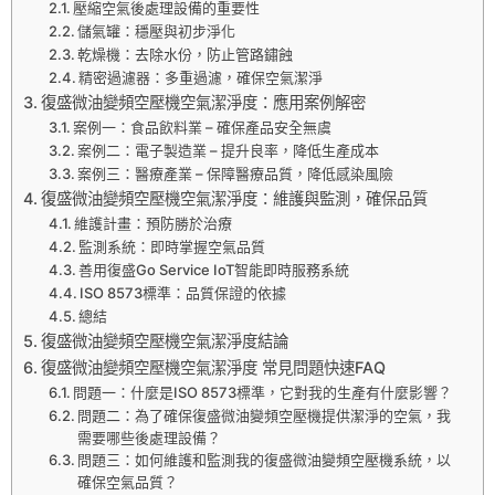
壓縮空氣後處理設備的重要性
儲氣罐：穩壓與初步淨化
乾燥機：去除水份，防止管路鏽蝕
精密過濾器：多重過濾，確保空氣潔淨
復盛微油變頻空壓機空氣潔淨度：應用案例解密
案例一：食品飲料業 – 確保產品安全無虞
案例二：電子製造業 – 提升良率，降低生產成本
案例三：醫療產業 – 保障醫療品質，降低感染風險
復盛微油變頻空壓機空氣潔淨度：維護與監測，確保品質
維護計畫：預防勝於治療
監測系統：即時掌握空氣品質
善用復盛Go Service IoT智能即時服務系統
ISO 8573標準：品質保證的依據
總結
復盛微油變頻空壓機空氣潔淨度結論
復盛微油變頻空壓機空氣潔淨度 常見問題快速FAQ
問題一：什麼是ISO 8573標準，它對我的生產有什麼影響？
問題二：為了確保復盛微油變頻空壓機提供潔淨的空氣，我
需要哪些後處理設備？
問題三：如何維護和監測我的復盛微油變頻空壓機系統，以
確保空氣品質？