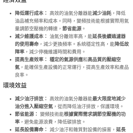
降低運行成本：
高效的油氣分離器能
減少油耗
，降低
油品補充頻率和成本。同時，變頻技術能根據實際用氣
量調節空壓機的轉速，
節省能源
。
減少維護成本：
油氣分離效率高，能
延長後續過濾器
的使用壽命
，減少更換頻率。系統穩定性高，能
降低故
障率
，減少停機維護時間和費用。
提高生產效率：
穩定的氣源供應
和
高品質的壓縮空
氣
，能確保生產設備的正常運行，提高生產效率和產品
良率。
環境效益
減少油汙排放：
高效的油氣分離器能
最大限度地減少
油分進入壓縮空氣
，從而降低油汙排放，保護環境。
節省能源：
變頻技術能
根據實際需求調節空壓機的功
率
，避免能源浪費，降低碳排放。
延長設備壽命：
減少油汙和雜質對設備的損害，
延長