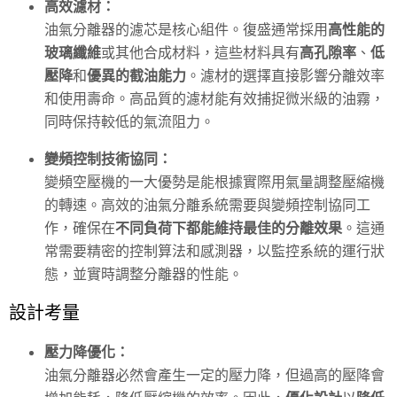
高效濾材：
油氣分離器的濾芯是核心組件。復盛通常採用
高性能的
玻璃纖維
或其他合成材料，這些材料具有
高孔隙率
、
低
壓降
和
優異的截油能力
。濾材的選擇直接影響分離效率
和使用壽命。高品質的濾材能有效捕捉微米級的油霧，
同時保持較低的氣流阻力。
變頻控制技術協同：
變頻空壓機的一大優勢是能根據實際用氣量調整壓縮機
的轉速。高效的油氣分離系統需要與變頻控制協同工
作，確保在
不同負荷下都能維持最佳的分離效果
。這通
常需要精密的控制算法和感測器，以監控系統的運行狀
態，並實時調整分離器的性能。
設計考量
壓力降優化：
油氣分離器必然會產生一定的壓力降，但過高的壓降會