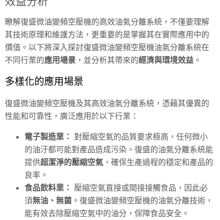
效益分析
瞭解復盛微油變頻空壓機的高效油氣分離系統，不僅要理解
其技術原理和維護方法，更重要的是掌握其在實際應用中的
價值。以下將深入探討復盛微油變頻空壓機油氣分離系統在
不同行業的
應用場景
，並分析其帶來的
經濟與環境效益
。
多樣化的應用場景
復盛微油變頻空壓機及其高效油氣分離系統，憑藉其優異的
性能和可靠性，廣泛應用於以下行業：
電子製造業：
對壓縮空氣的品質要求極高，任何微小
的油汙都可能對產品造成污染。復盛的油氣分離系統能
提供
超潔淨的壓縮空氣
，確保生產過程的穩定和產品的
良率。
食品飲料業：
壓縮空氣直接或間接接觸食品，因此必
須
無油、無菌
。復盛微油變頻空壓機的油氣分離技術，
能有效去除壓縮空氣中的油分，保障食品安全。