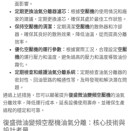
面影響。
定期更換油氣分離器濾芯：
根據
空壓機
的使用情況和廠
家的建議，定期更換濾芯，確保其處於最佳工作狀態。
保持空壓機的清潔：
定期清潔
空壓機
的散熱器和冷卻
器，確保其良好的散熱效果，降低油溫，從而提高分離
效率。
優化空壓機的運行參數：
根據實際工況，合理設定
空壓
機
的運行壓力和溫度，避免過高的壓力和溫度導致油份
霧化。
定期檢查和維護油氣分離系統：
定期檢查油氣分離器的
密封性、回油管路的暢通性等，及時發現和解決潛在問
題。
通過上述措施，您可以顯著提升
復盛微油變頻空壓機
的油氣
分離效率，降低運行成本，延長設備使用壽命，並確保生產
過程的穩定和可靠。
復盛微油變頻空壓機油氣分離：核心技術與
設計考量