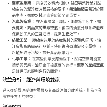
醫療製藥業：
與食品飲料業相似，醫療製藥行業對壓
縮空氣的潔淨度有著嚴格的要求。
無油壓縮空氣
對於藥
品生產、醫療器械消毒等環節至關重要。
汽車製造業：
在汽車噴塗、焊接、組裝等工序中，需
要
穩定、高品質的壓縮空氣
。復盛的油氣分離系統能確
保氣動工具的正常運行，提高生產效率。
紡織工業：
壓縮空氣用於紡織機械的驅動和清潔，油
汙會影響紡織品的品質。使用復盛微油變頻空壓機，可
以
避免油汙污染
，提升產品競爭力。
化學工業：
在某些化學反應過程中，壓縮空氣可能直
接參與反應，油汙會干擾反應的進行。
潔淨的壓縮空氣
是確保反應順利進行的關鍵。
效益分析：經濟與環境雙贏
導入復盛微油變頻空壓機及其高效油氣分離系統，能為企業
帶來多方面的效益：
經濟效益