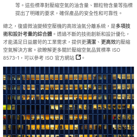
等。這些標準對壓縮空氣的油含量、顆粒物含量等指標
提出了明確的要求，確保產品的安全性和可靠性。
總之，復盛微油變頻空壓機的高效油氣分離系統，是
多項技
術和設計考量的綜合體
。透過不斷的技術創新和設計優化，
才能滿足日益嚴苛的工業需求，提供更
清潔
、
更高效
的壓縮
空氣解決方案。欲瞭解更多關於壓縮空氣品質標準 ISO
8573-1，可以參考
ISO 官方網站
。