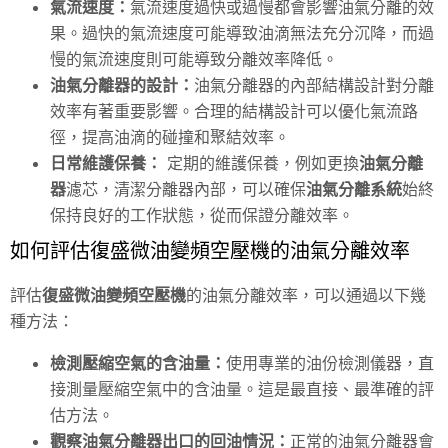
氣流速度：
氣流速度過快或過慢都會影響油氣分離的效
果。過快的氣流速度可能導致油滴無法充分沉降，而過
慢的氣流速度則可能導致分離效率降低。
油氣分離器的設計：
油氣分離器的內部結構設計對分離
效率有著重要影響。合理的結構設計可以優化氣流路
徑，提高油滴的碰撞和聚結效率。
日常維護保養：
定期的維護保養，例如更換
油氣分離
器
濾芯，清潔分離器內部，可以確保
油氣分離系統
始終
保持良好的工作狀態，從而保證分離效率。
如何評估復盛微油變頻空壓機的油氣分離效率
評估
復盛微油變頻空壓機
的油氣分離效率，可以通過以下幾
種方法：
檢測壓縮空氣的含油量：
使用專業的油份檢測儀器，直
接測量壓縮空氣中的含油量。這是最直接、最準確的評
估方法。
觀察油氣分離器出口的回油情況：
正常的油氣分離器會