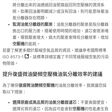
將分離出來的油通過回油管路返回到空壓機的潤滑系
統。如果回油量明顯減少或沒有回油，則可能意味著油
氣分離器存在問題。
監測油氣分離器的壓差：
油氣分離器的壓差是指分離器
進出口的壓力差。隨著使用時間的增加，濾芯會逐漸堵
塞，導致壓差增大。過大的壓差會降低分離效率，增加
空壓機
的能耗。
若要了解更多關於壓縮空氣品質的資訊，建議參考國際標準
ISO 8573-1
，該標準詳細定義了不同等級壓縮空氣的污染
物限值。
提升復盛微油變頻空壓機油氣分離效率的建議
為了確保
復盛微油變頻空壓機
的油氣分離效率，我建議您採
取以下措施：
選擇原廠或高品質的油氣分離器濾芯：
不要貪圖便宜，
選擇劣質的濾芯，因為這可能會對
空壓機
的性能產生負