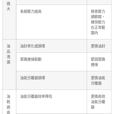
過
大
系統壓力過高
檢查壓力
調節閥，
確保壓力
在正常範
圍內
油
油封老化或損壞
更換油封
品
洩
管路連接鬆動
緊固管路
漏
連接
油氣分離器損壞
更換油氣
分離器
油
油氣分離器效率降低
更換高效
耗
油氣分離
過
器
高