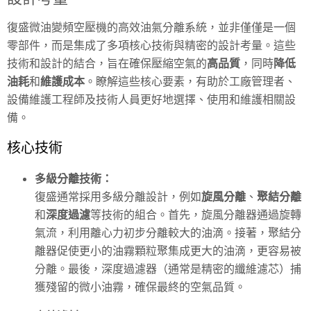
復盛微油變頻空壓機的高效油氣分離系統，並非僅僅是一個
零部件，而是集成了多項核心技術與精密的設計考量。這些
技術和設計的結合，旨在確保壓縮空氣的
高品質
，同時
降低
油耗
和
維護成本
。瞭解這些核心要素，有助於工廠管理者、
設備維護工程師及技術人員更好地選擇、使用和維護相關設
備。
核心技術
多級分離技術：
復盛通常採用多級分離設計，例如
旋風分離
、
聚結分離
和
深度過濾
等技術的組合。首先，旋風分離器通過旋轉
氣流，利用離心力初步分離較大的油滴。接著，聚結分
離器促使更小的油霧顆粒聚集成更大的油滴，更容易被
分離。最後，深度過濾器（通常是精密的纖維濾芯）捕
獲殘留的微小油霧，確保最終的空氣品質。