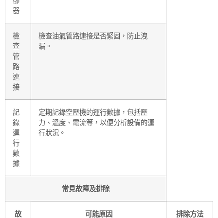
卻
器
檢
檢查油氣管路連接是否緊固，防止洩
查
漏。
管
路
連
接
記
定期記錄空壓機的運行數據，包括壓
錄
力、溫度、電流等，以便分析設備的運
運
行狀況。
行
數
據
常見故障及排除
故
可能原因
排除方法