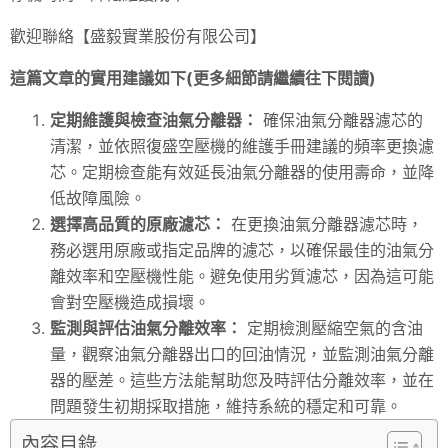
歡迎聯絡【盛毅實業股份有限公司】
這篇文章的實用建議如下(更多細節請繼續往下閱讀)
定期維護與檢查油氣分離器：
確保油氣分離器濾芯的
清潔，並依照復盛空壓機的維護手冊建議的頻率更換濾
芯。定期檢查能有效延長油氣分離器的使用壽命，並降
低故障風險。
選擇高品質的原廠濾芯：
在更換油氣分離器濾芯時，
務必選用原廠或指定品牌的濾芯，以確保最佳的油氣分
離效率和空壓機性能。避免使用劣質濾芯，因為這可能
會對空壓機造成損壞。
監測與評估油氣分離效率：
定期檢測壓縮空氣的含油
量，觀察油氣分離器出口的回油情況，並監測油氣分離
器的壓差。這些方法能幫助您及時評估分離效率，並在
問題發生初期採取措施，維持系統的穩定和可靠。
內容目錄