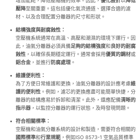
增加能耗，降低壓縮機的效率。因此，
優化設計
以
降低
壓降
至關重要。這包括優化氣流通道、選擇合適的濾
材、以及合理配置分離器的尺寸和形狀。
結構強度與耐腐蝕性：
空壓機系統通常在高溫、高壓和潮濕的環境下運行。因
此，油氣分離器必須具備
足夠的結構強度
和
良好的耐腐
蝕性
，以確保長期穩定運行。通常會採用
優質的鋼材
或
鋁合金
，並進行
防腐處理
。
維護便利性：
為了方便日常維護和更換，油氣分離器的設計應考慮
維
護的便利性
。例如，濾芯的更換應盡可能簡單快捷，分
離器的結構應易於拆卸和清潔。此外，還應配備
清晰的
指示器
，以監控分離器的運行狀態，及時發現問題。
符合相關標準：
空壓機和油氣分離系統的設計和製造，需要符合相關的
國際標準
和
行業規範
，例如ISO 8573-1 空氣品質標準