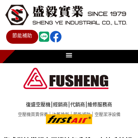
節能補助
復盛空壓機⎮經銷商⎮代銷商⎮維修服務商
空壓機買賣保養 | 汰舊換新 | 節能補助 | 空壓潔淨設備