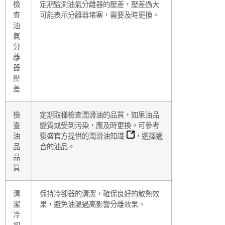
檢
定期監測油氣分離器的壓差，壓差過大
查
可能表示分離器堵塞，需要及時更換。
油
氣
分
離
器
壓
差
檢
定期取樣檢查潤滑油的品質，如果油品
查
變質或受到污染，應及時更換。可參考
油
復盛官方提供的
潤滑油知識
，選擇適
品
合的油品。
品
質
清
保持冷卻器的清潔，確保良好的散熱效
潔
果，避免油溫過高影響分離效果。
冷