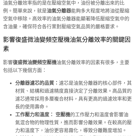
油氣分離效率指的是在壓縮空氣中，油份被分離出來的比
例。簡單來說，就是
油氣分離器
能夠多大程度地將油從壓縮
空氣中移除。高效率的油氣分離器能顯著降低壓縮空氣中的
含油量，確保符合各行業對壓縮空氣品質的嚴格要求。
影響復盛微油變頻空壓機油氣分離效率的關鍵因
素
影響
復盛微油變頻空壓機
油氣分離效率的因素有很多，主要
包括以下幾個方面：
分離器濾芯的品質：
濾芯是油氣分離器的核心部件，其
材質、結構和過濾精度直接決定了分離效果。高品質的
濾芯通常採用多層複合材料，具有更高的過濾效率和更
長的使用壽命。
工作壓力和溫度：
空壓機
的工作壓力和溫度會影響油
氣混合物的物理性質，進而影響分離效果。在較高的壓
力和溫度下，油份更容易霧化，導致分離難度增加。