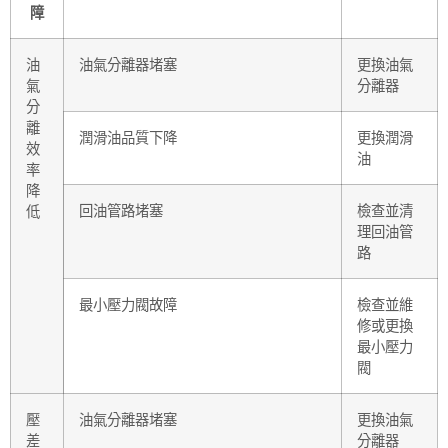
障
油
油氣分離器堵塞
更換油氣
氣
分離器
分
離
潤滑油品質下降
更換潤滑
效
油
率
降
回油管路堵塞
檢查並清
低
理回油管
路
最小壓力閥故障
檢查並維
修或更換
最小壓力
閥
壓
油氣分離器堵塞
更換油氣
差
分離器