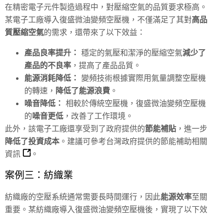
在精密電子元件製造過程中，對壓縮空氣的品質要求極高。
某電子工廠導入復盛微油變頻空壓機，不僅滿足了其對
高品
質壓縮空氣
的需求，還帶來了以下效益：
產品良率提升：
穩定的氣壓和潔淨的壓縮空氣
減少了
產品的不良率
，提高了產品品質。
能源消耗降低：
變頻技術根據實際用氣量調整空壓機
的轉速，
降低了能源浪費
。
噪音降低：
相較於傳統空壓機，復盛微油變頻空壓機
的
噪音更低
，改善了工作環境。
此外，該電子工廠還享受到了政府提供的
節能補貼
，進一步
降低了投資成本
。建議可參考台灣政府提供的
節能補助相關
資訊
。
案例三：紡織業
紡織廠的空壓系統通常需要長時間運行，因此
能源效率
至關
重要。某紡織廠導入復盛微油變頻空壓機後，實現了以下效