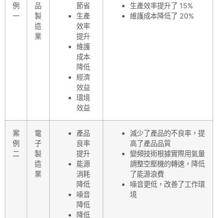
例
品
節省
生產效率提升了 15%
一
製
生產
維護成本降低了 20%
造
效率
業
提升
維護
成本
降低
經濟
效益
環境
效益
案
電
產品
減少了產品的不良率，提
例
子
良率
高了產品品質
二
製
提升
變頻技術根據實際用氣量
造
能源
調整空壓機的轉速，降低
業
消耗
了能源浪費
降低
噪音更低，改善了工作環
噪音
境
降低
降低