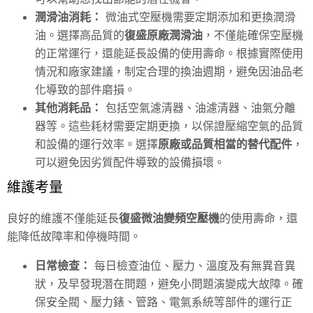
潤滑油消耗：
微油式空壓機需要定期添加和更換潤滑
油。選擇高品質的
復盛原廠潤滑油
，不僅能確保空壓機
的正常運行，還能延長設備的使用壽命。根據實際使用
情況和廠家建議，制定合理的換油週期，避免因油品老
化導致的部件磨損。
其他消耗品：
包括空氣濾清器、油濾清器、油氣分離
器等。這些耗材需要定期更換，以保證壓縮空氣的品質
和設備的運行效率。選擇
原廠或品質相當的替代配件
，
可以避免因劣質配件導致的設備損壞。
維護考量
良好的維護不僅能延長
復盛微油變頻空壓機
的使用壽命，還
能降低故障率和停機時間。
日常檢查：
每日檢查油位、壓力、溫度及有無異音異
狀，及早發現潛在問題，避免小問題演變成大故障。確
保安全閥、壓力錶、管路、電氣系統等部件的運行正