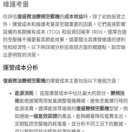
維護考量
在評估
復盛微油變頻空壓機
的
成本效益
時，除了初始投資之
外，運營成本和維護考量是至關重要的因素。它們直接影響
設備的長期擁有成本 (TCO) 和投資回報率 (ROI)。選擇合適
的空壓機不僅要看其節能效果，還要關注其運營維護的便利
性和經濟性。以下將詳細分析這兩個方面的關鍵點，助您做
出更明智的決策。
運營成本分析
復盛微油變頻空壓機
的運營成本主要包括以下幾個方面：
能源消耗：
這是運營成本中佔比最大的部分。
變頻技
術
能根據實際用氣量調整電機轉速，避免空載運行時的
能源浪費。選擇能效等級高的
復盛變頻空壓機
型號，例
如通過
一級能效認證
的產品，能夠顯著降低電費支出。
定期監控空壓機的耗電量，並分析不同工況下的數據，
可以幫助您找出節能的潛在機會。