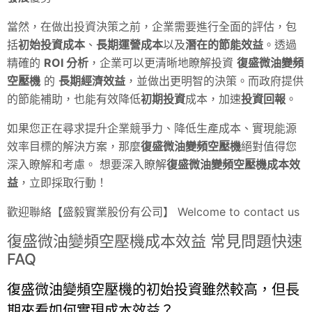
當然，在做出投資決策之前，企業需要進行全面的評估，包
括
初始投資成本
、
長期運營成本
以及
潛在的節能效益
。透過
精確的
ROI 分析
，企業可以更清晰地瞭解投資
復盛微油變頻
空壓機
的
長期經濟效益
，並做出更明智的決策。而政府提供
的節能補助，也能有效降低
初期投資
成本，加速
投資回報
。
如果您正在尋求提升企業競爭力、降低生產成本、實現能源
效率目標的解決方案，那麼
復盛微油變頻空壓機
絕對值得您
深入瞭解和考慮。 想要深入瞭解
復盛微油變頻空壓機成本效
益
，立即採取行動！
歡迎聯絡【盛毅實業股份有公司】 Welcome to contact us
復盛微油變頻空壓機成本效益 常見問題快速
FAQ
復盛微油變頻空壓機的初始投資雖然較高，但長
期來看如何實現成本效益？