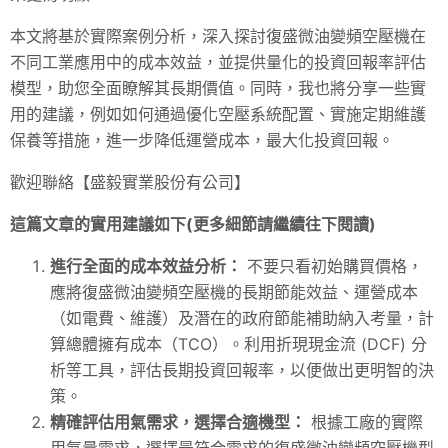
本文將基於實際案例分析，深入探討復盛微油變頻空壓機在
不同工業應用中的成本效益，並提供量化的投資回報率評估
模型，助您全面瞭解其長期價值。同時，我也將分享一些實
用的建議，例如如何通過優化空壓系統配置、實施定期維護
保養等措施，進一步降低運營成本，最大化投資回報。
歡迎聯絡【盛毅實業股份有公司】
這篇文章的實用建議如下(更多細節請繼續往下閱讀)
進行全面的成本效益分析：
不要只看初始購買價格，
應將復盛微油變頻空壓機的長期節能效益、運營成本
（如電費、維護）及潛在的政府節能補助納入考量，計
算總體擁有成本（TCO）。利用折現現金流 (DCF) 分
析等工具，評估長期投資回報率，以便做出更明智的決
策。
精確評估用氣需求，選擇合適機型：
根據工廠的實際
用氣量需求，選擇最符合需求的復盛微油變頻空壓機型