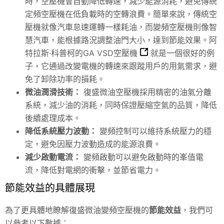
時，空壓機會自動降低轉速，減少能源消耗，避免傳統
定頻空壓機在低負載時的空轉浪費。簡單來說，傳統空
壓機就像汽車怠速運轉一樣耗油，而變頻空壓機則像智
慧汽車，能根據路況調整油門大小，達到節能效果。
阿
特拉斯·科普柯的GA VSD空壓機
就是一個很好的例
子，它通過改變電機的轉速來跟蹤用戶的用氣需求，避
免了卸除功率的損耗。
微油潤滑技術：
復盛微油空壓機採用精密的油氣分離
系統，減少油的消耗，同時保證壓縮空氣的品質，降低
後續處理成本。
降低系統壓力波動：
變頻控制可以維持系統壓力的穩
定，避免因壓力波動造成的能源浪費。
減少啟動電流：
變頻啟動可以避免啟動時的峯值電
流，降低對電網的衝擊，並節省電力。
節能效益的具體展現
為了更具體地瞭解復盛微油變頻空壓機的
節能效益
，我們可
以參考以下數據：