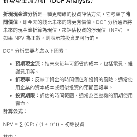
折現現金流分析（DCF Analysis）
折現現金流分析
是一種更精確的投資評估方法，它考慮了
時
間價值
，即今天的錢比未來的錢更有價值。DCF 分析通過將
未來的現金流折算為現值，來評估投資的淨現值（NPV）。
如果 NPV 為正數，則表示該投資是可行的。
DCF 分析需要考慮以下因素：
預期現金流：
指未來每年可節省的成本，包括電費、維
護費用等。
折現率：
反映了資金的時間價值和投資的風險。通常使
用企業的資本成本或類似投資的預期回報率。
投資期限：
評估的時間範圍，通常為空壓機的預期使用
壽命。
計算公式：
NPV = ∑ (CFt / (1 + r)^t) – 初始投資
其中：