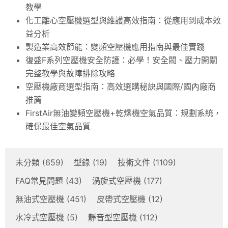
教學
化工離心空壓機選型與維護高效指南：從應用到成本效
益分析
製造業高效節能：變頻空壓機應用指南與最佳實踐
復盛F系列空壓機安全防護：必學！安全閥、壓力開關
完整教學與故障排除攻略
空壓機廠商選型指南：高效選購秘訣與國際/國內廠商
推薦
FirstAir無油變頻空壓機+乾燥機空氣品質：規劃系統，
確保最佳空氣品質
未分類
(659)
型錄
(19)
技術文件
(1109)
FAQ常見問題
(43)
渦旋式空壓機
(177)
無油式空壓機
(451)
皮帶式空壓機
(12)
水冷式空壓機
(5)
靜音型空壓機
(112)