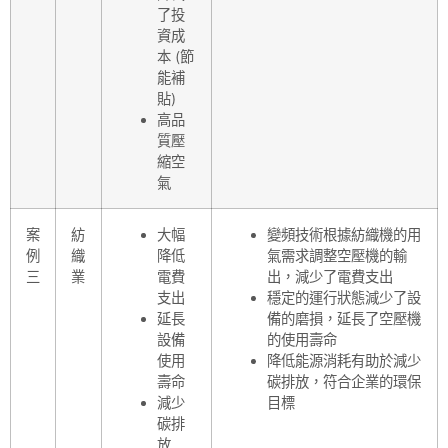
了投
資成
本 (節
能補
貼)
高品
質壓
縮空
氣
案
紡
大幅
變頻技術根據紡織機的用
例
織
降低
氣需求調整空壓機的輸
三
業
電費
出，減少了電費支出
支出
穩定的運行狀態減少了設
延長
備的磨損，延長了空壓機
設備
的使用壽命
使用
降低能源消耗有助於減少
壽命
碳排放，符合企業的環保
減少
目標
碳排
放