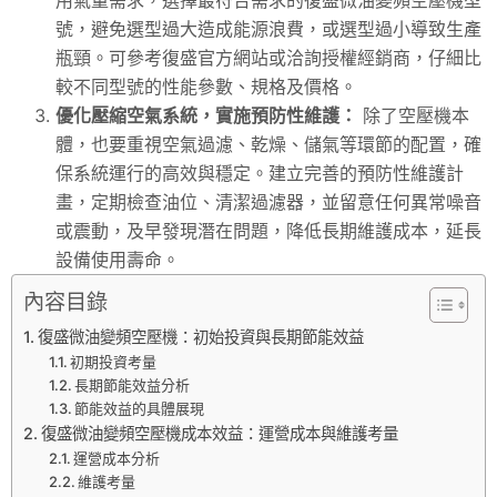
號，避免選型過大造成能源浪費，或選型過小導致生產
瓶頸。可參考復盛官方網站或洽詢授權經銷商，仔細比
較不同型號的性能參數、規格及價格。
優化壓縮空氣系統，實施預防性維護：
除了空壓機本
體，也要重視空氣過濾、乾燥、儲氣等環節的配置，確
保系統運行的高效與穩定。建立完善的預防性維護計
畫，定期檢查油位、清潔過濾器，並留意任何異常噪音
或震動，及早發現潛在問題，降低長期維護成本，延長
設備使用壽命。
內容目錄
復盛微油變頻空壓機：初始投資與長期節能效益
初期投資考量
長期節能效益分析
節能效益的具體展現
復盛微油變頻空壓機成本效益：運營成本與維護考量
運營成本分析
維護考量