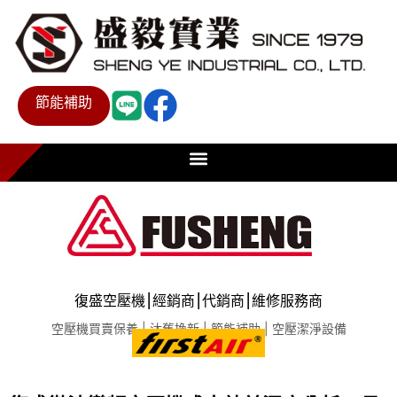
節能補助
復盛空壓機⎮經銷商⎮代銷商⎮維修服務商
空壓機買賣保養 | 汰舊換新 | 節能補助 | 空壓潔淨設備