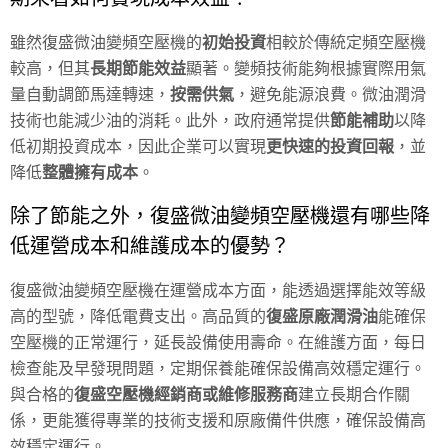
雖然復盛微油變頻空壓機的
初始投資
相較於傳統定頻空壓機
較高，但其
長期節能效益
顯著。變頻技術能夠根據實際用氣
量自動調節馬達轉速，
按需供氣
，避免能源浪費。微油潤滑
技術也能減少油的消耗。此外，政府通常提供
節能補助
以降
低初期投資成本，因此企業可以實現
更快速的投資回報
，並
降低
整體擁有成本
。
除了節能之外，復盛微油變頻空壓機還有哪些降
低運營成本和維護成本的優勢？
復盛微油變頻空壓機在運營成本方面，能透過選擇能效等級
高的型號，降低電費支出。高品質的
復盛原廠潤滑油
能確保
空壓機的正常運行，延長設備使用壽命。在維護方面，每日
檢查能及早發現問題，定期保養能確保設備高效穩定運行。
與合格的
復盛空壓機經銷商或維修服務商
建立長期合作關
係，更能獲得專業的技術支援和原廠備件供應，確保設備高
效穩定運行。