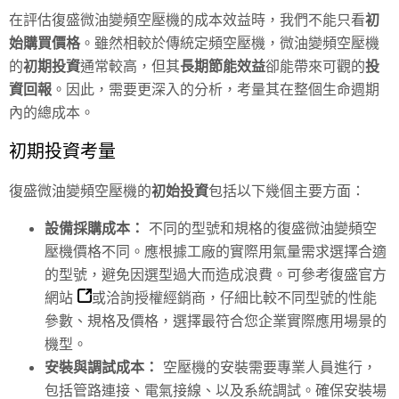
在評估復盛微油變頻空壓機的成本效益時，我們不能只看
初
始購買價格
。雖然相較於傳統定頻空壓機，微油變頻空壓機
的
初期投資
通常較高，但其
長期節能效益
卻能帶來可觀的
投
資回報
。因此，需要更深入的分析，考量其在整個生命週期
內的總成本。
初期投資考量
復盛微油變頻空壓機的
初始投資
包括以下幾個主要方面：
設備採購成本：
不同的型號和規格的復盛微油變頻空
壓機價格不同。應根據工廠的實際用氣量需求選擇合適
的型號，避免因選型過大而造成浪費。可參考
復盛官方
網站
或洽詢授權經銷商，仔細比較不同型號的性能
參數、規格及價格，選擇最符合您企業實際應用場景的
機型。
安裝與調試成本：
空壓機的安裝需要專業人員進行，
包括管路連接、電氣接線、以及系統調試。確保安裝場