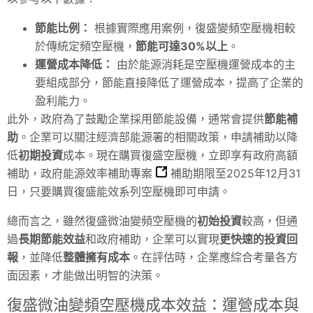
節能比例：
根據實際應用案例，復盛變頻空壓機相較
於傳統定頻空壓機，
節能可達30%以上
。
運營成本降低：
由於能源消耗是空壓機運營成本的主
要組成部分，節能直接降低了運營成本，提高了企業的
盈利能力。
此外，政府為了鼓勵企業採用節能設備，通常會提供
節能補
助
。企業可以關注經濟部能源署的相關政策，申請補助以降
低
初期投資
成本。現在購買復盛空壓機，立即享有政府高額
補助，
政府能源效率補助專案
補助期限至2025年12月31
日，只要購買復盛能效系列空壓機即可申請。
總而言之，雖然復盛微油變頻空壓機的
初始投資
較高，但通
過
長期節能效益
和政府補助，企業可以實現
更快速的投資回
報
，並降低
整體擁有成本
。在評估時，企業應綜合考量各方
面因素，才能做出明智的決策。
復盛微油變頻空壓機成本效益：運營成本與