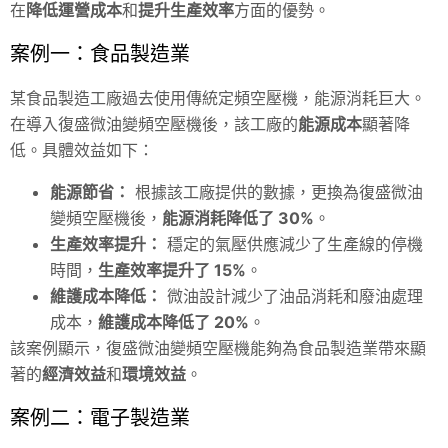
在
降低運營成本
和
提升生產效率
方面的優勢。
案例一：食品製造業
某食品製造工廠過去使用傳統定頻空壓機，能源消耗巨大。
在導入復盛微油變頻空壓機後，該工廠的
能源成本
顯著降
低。具體效益如下：
能源節省：
根據該工廠提供的數據，更換為復盛微油
變頻空壓機後，
能源消耗降低了 30%
。
生產效率提升：
穩定的氣壓供應減少了生產線的停機
時間，
生產效率提升了 15%
。
維護成本降低：
微油設計減少了油品消耗和廢油處理
成本，
維護成本降低了 20%
。
該案例顯示，復盛微油變頻空壓機能夠為食品製造業帶來顯
著的
經濟效益
和
環境效益
。
案例二：電子製造業