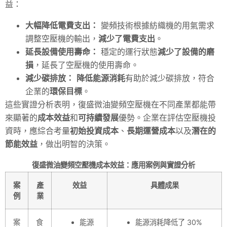
益：
大幅降低電費支出：
變頻技術根據紡織機的用氣需求
調整空壓機的輸出，
減少了電費支出
。
延長設備使用壽命：
穩定的運行狀態
減少了設備的磨
損
，延長了空壓機的使用壽命。
減少碳排放：
降低能源消耗
有助於減少碳排放，符合
企業的
環保目標
。
這些實證分析表明，復盛微油變頻空壓機在不同產業都能帶
來顯著的
成本效益
和
可持續發展
優勢。企業在評估空壓機投
資時，應綜合考量
初始投資成本
、
長期運營成本
以及
潛在的
節能效益
，做出明智的決策。
復盛微油變頻空壓機成本效益：應用案例與實證分析
案
產
效益
具體成果
例
業
案
食
能源
能源消耗降低了 30%