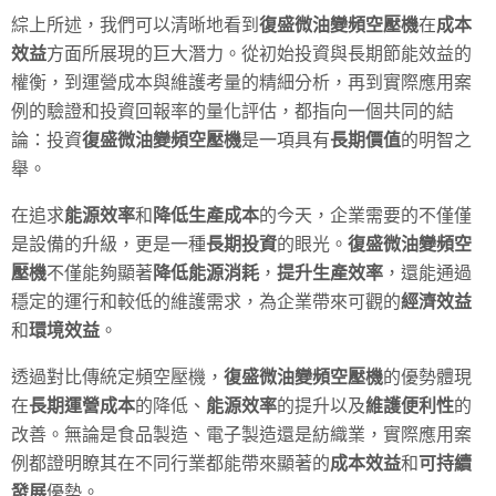
綜上所述，我們可以清晰地看到
復盛微油變頻空壓機
在
成本
效益
方面所展現的巨大潛力。從初始投資與長期節能效益的
權衡，到運營成本與維護考量的精細分析，再到實際應用案
例的驗證和投資回報率的量化評估，都指向一個共同的結
論：投資
復盛微油變頻空壓機
是一項具有
長期價值
的明智之
舉。
在追求
能源效率
和
降低生產成本
的今天，企業需要的不僅僅
是設備的升級，更是一種
長期投資
的眼光。
復盛微油變頻空
壓機
不僅能夠顯著
降低能源消耗
，
提升生產效率
，還能通過
穩定的運行和較低的維護需求，為企業帶來可觀的
經濟效益
和
環境效益
。
透過對比傳統定頻空壓機，
復盛微油變頻空壓機
的優勢體現
在
長期運營成本
的降低、
能源效率
的提升以及
維護便利性
的
改善。無論是食品製造、電子製造還是紡織業，實際應用案
例都證明瞭其在不同行業都能帶來顯著的
成本效益
和
可持續
發展
優勢。