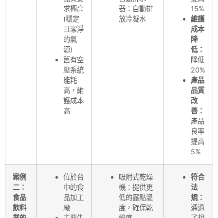
求極高
器：自動排
15%
(穩定
放冷凝水
維護
且潔淨
成本
的氣
降
源)
低：
舊有空
降低
壓系統
20%
能耗
產品
高，維
品質
護成本
改
高
善：
產品
良率
提高
5%
案例
位於台
吸附式乾燥
符合
二：
中的食
機：提供更
法
食品
品加工
低的露點溫
規：
飲料
廠
度，確保乾
通過
業的
主要生
燥度
了相