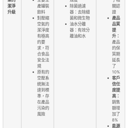
潔淨
產罐裝
除菌過濾
關認
升級
飲料
器：去除細
證
對壓縮
菌和微生物
產品
空氣的
油水分離
品質
潔淨度
器：有效分
提
有極高
離油和水
升：
的要
產品
求，符
的保
合食品
質期
安全法
延長
規
了
原有的
10%
空壓系
客戶
統無法
信任
達到標
度提
準，存
高：
在產品
銷售
污染的
額增
風險
加了
8%
能源