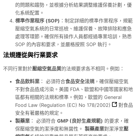
的問題和趨勢，並根據分析結果調整維護保養計劃，優
化系統配置。
標準作業程序 (SOP)
：制定詳細的標準作業程序，規範
壓縮空氣系統的日常巡檢、維護保養、故障排除和應急
處理等環節。確保所有操作人員都經過專業培訓，熟悉
SOP 的內容和要求，並嚴格按照 SOP 執行。
法規遵從與行業要求
不同行業對於
壓縮空氣品質
的法規要求各不相同。例如：
食品飲料業
： 必須符合
食品安全法規
，確保壓縮空氣
不對食品造成污染。美國 FDA、歐盟和中國等國家和地
區都有相關的法規和標準。例如，歐盟的
General
Food Law (Regulation (EC) No 178/2002)
對食品
安全有著嚴格的規定。
製藥業
： 必須符合
GMP (良好生產規範)
的要求，確
保壓縮空氣的潔淨度和無菌性。
製藥產業
對潔淨室
壓