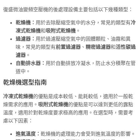
復盛微油變頻空壓機的後處理設備主要包括以下幾種類型：
乾燥機
：
用於去除壓縮空氣中的水分，常見的類型有
冷
凍式乾燥機
和
吸附式乾燥機
。
過濾器
：
用於過濾壓縮空氣中的固體顆粒、油霧和異
味，常見的類型有
前置過濾器
、
精密過濾器
和
活性碳過
濾器
。
自動排水器：
用於自動排放冷凝水，防止水分積聚在管
道中。
乾燥機選型指南
冷凍式乾燥機
的優點是成本較低、能耗較低，適用於一般乾
燥需求的應用。
吸附式乾燥機
的優點是可以達到更低的露點
溫度，適用於對乾燥度要求極高的應用。在選型時，需要考
慮以下因素：
進氣溫度：
乾燥機的處理能力會受到進氣溫度的影響。