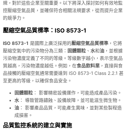
規，對於這些企業至關重要。以下將深入探討如何有效地監
控壓縮空氣品質，並確保符合相關法規要求，從而提升企業
的競爭力。
壓縮空氣品質標準：ISO 8573-1
ISO 8573-1
是國際上廣泛採用的
壓縮空氣品質標準
，它將
壓縮空氣中的污染物分為三類：
固體顆粒
、
水
和
油
，並根據
污染物濃度定義了不同的等級。等級數字越小，表示空氣品
質越高，污染物濃度越低。例如，在
食品飲料業
，直接與食
品接觸的壓縮空氣通常需要達到 ISO 8573-1 Class 2.2.1 甚
至更高的等級，以確保食品安全。
固體顆粒
： 影響精密設備運作，可能造成產品污染。
水
： 導致管路鏽蝕、設備故障，並可能滋生微生物。
油
： 影響產品品質，可能產生異味，並對某些製程造
成損害。
品質監控系統的建立與實施