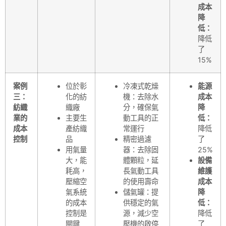
成本
降
低：
降低
了
15%
案例
位於彰
冷凍式乾燥
能源
三：
化的紡
機：去除水
成本
紡織
織廠
分，確保氣
降
業的
主要生
動工具的正
低：
成本
產紡織
常運行
降低
控制
品
精密過濾
了
用氣量
器：去除固
25%
大，能
體顆粒，延
設備
耗高，
長氣動工具
維護
壓縮空
的使用壽命
成本
氣系統
儲氣罐：提
降
的成本
供穩定的氣
低：
控制是
源，減少空
降低
關鍵
壓機的啟停
了