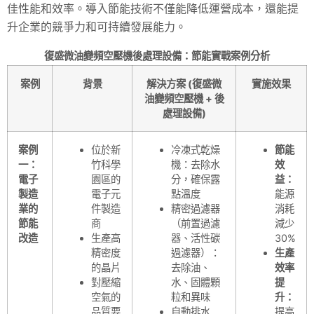
佳性能和效率。導入節能技術不僅能降低運營成本，還能提
升企業的競爭力和可持續發展能力。
復盛微油變頻空壓機後處理設備：節能實戰案例分析
案例
背景
解決方案 (復盛微
實施效果
油變頻空壓機 + 後
處理設備)
案例
位於新
冷凍式乾燥
節能
一：
竹科學
機：去除水
效
電子
園區的
分，確保露
益：
製造
電子元
點溫度
能源
業的
件製造
精密過濾器
消耗
節能
商
（前置過濾
減少
改造
生產高
器、活性碳
30%
精密度
過濾器）：
生產
的晶片
去除油、
效率
對壓縮
水、固體顆
提
空氣的
粒和異味
升：
品質要
自動排水
提高