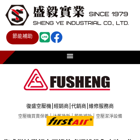
節能補助
復盛空壓機⎮經銷商⎮代銷商⎮維修服務商
空壓機買賣保養 | 汰舊換新 | 節能補助 | 空壓潔淨設備