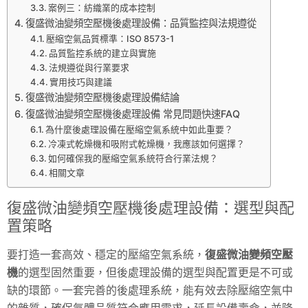
案例三：紡織業的成本控制
復盛微油變頻空壓機後處理設備：品質監控與法規遵從
壓縮空氣品質標準：ISO 8573-1
品質監控系統的建立與實施
法規遵從與行業要求
實用技巧與建議
復盛微油變頻空壓機後處理設備結論
復盛微油變頻空壓機後處理設備 常見問題快速FAQ
為什麼後處理設備在壓縮空氣系統中如此重要？
冷凍式乾燥機和吸附式乾燥機，我應該如何選擇？
如何確保我的壓縮空氣系統符合行業法規？
相關文章
復盛微油變頻空壓機後處理設備：選型與配
置策略
要打造一套高效、穩定的壓縮空氣系統，
復盛微油變頻空壓
機
的選型固然重要，但後處理設備的選型與配置更是不可或
缺的環節。一套完善的後處理系統，能有效去除壓縮空氣中
的雜質，確保氣體品質符合應用需求，延長設備壽命，並降