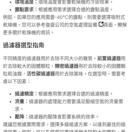
環境溫度：
環境溫度會影響乾燥機的冷卻效果。
露點要求：
根據應用需求選擇合適的露點溫度。
例如，如果您的應用需要-40°C的露點，則需要選擇吸附式
乾燥機。您可以參考復盛公司的
空氣處理設備
頁面，瞭解
更多關於乾燥機的資訊。
過濾器選型指南
不同精度的過濾器用於去除不同大小的雜質。
前置過濾器
用
於去除較大的固體顆粒，
精密過濾器
用於去除較小的固體顆
粒和油霧，
活性碳過濾器
用於去除異味。在選型時，需要考
慮以下因素：
過濾精度：
根據應用需求選擇合適的過濾精度。
流量：
過濾器的處理能力需要滿足壓縮空氣的流量需
求。
壓降：
過濾器的壓降會影響系統的效率。
建議您根據實際需求，選擇多級過濾方案，以達到最佳的過
濾效果。例如，可以先使用前置過濾器去除較大的顆粒，再