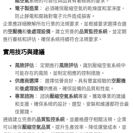
縮空氣
系統的可靠性與品質有著極高的要求。
電子製造業
： 必須確保壓縮空氣的乾燥度和潔淨度，
防止靜電和腐蝕對電子元件造成損害。
企業應詳細瞭解所在行業的法規要求，並根據要求選擇合適
的
空壓機
和
後處理設備
，建立完善的
品質監控系統
，並定期
進行審核和評估，確保系統持續符合法規要求。
實用技巧與建議
風險評估
： 定期進行
風險評估
，識別壓縮空氣系統中
可能存在的風險，並制定相應的控制措施。
供應商選擇
： 選擇信譽良好、具有豐富經驗的
空壓機
和
後處理設備
供應商，確保設備的品質和性能。
專業諮詢
： 諮詢
壓縮空氣系統
專家，獲取專業的建議
和支援，確保系統的設計、選型、安裝和維護都符合最
佳實踐。
通過建立完善的
品質監控系統
，並嚴格遵守相關法規，企業
可以確保
壓縮空氣品質
，提升生產效率、降低運營成本，並