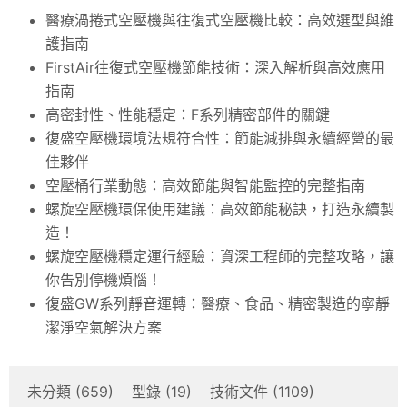
醫療渦捲式空壓機與往復式空壓機比較：高效選型與維
護指南
FirstAir往復式空壓機節能技術：深入解析與高效應用
指南
高密封性、性能穩定：F系列精密部件的關鍵
復盛空壓機環境法規符合性：節能減排與永續經營的最
佳夥伴
空壓桶行業動態：高效節能與智能監控的完整指南
螺旋空壓機環保使用建議：高效節能秘訣，打造永續製
造！
螺旋空壓機穩定運行經驗：資深工程師的完整攻略，讓
你告別停機煩惱！
復盛GW系列靜音運轉：醫療、食品、精密製造的寧靜
潔淨空氣解決方案
未分類
(659)
型錄
(19)
技術文件
(1109)