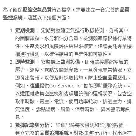
為了確保
壓縮空氣品質
符合標準，需要建立一套完善的
品質
監控系統
，涵蓋以下幾個方面：
定期檢測
： 定期對壓縮空氣進行取樣檢測，分析其中
的固體顆粒、水分和油分含量。檢測頻率應根據行業特
性、生產要求和風險評估結果來確定。建議委託專業機
構進行檢測，以確保結果的準確性和可靠性。
即時監測
： 安裝
線上監測設備
，即時監控壓縮空氣的
壓力、溫度、露點等關鍵參數。一旦發現異常情況，立
即發出警報，以便及時採取措施，防止
空氣品質
惡化。
例如，
復盛
提供Go Service-IoT智能即時服務系統，可
以遠距離收集空壓機和後處理設備的運轉狀況，包含空
取車時數、電壓、電流、使用功率耗功、排氣壓力、排
氣溫度、 露點溫度、風量、保養時數、 異常警示等訊
息。
數據記錄與分析
： 詳細記錄每次檢測和監測的數據，
建立完整的
品質追溯系統
。對數據進行分析，找出潛在