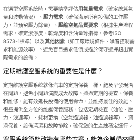
在選型空壓系統時，需要精準評估
用氣量需求
（確定總耗氣
量和波動情況）、
壓力需求
（確保滿足所有設備的工作壓
力，並預留壓力餘量）、
壓縮空氣品質要求
（根據生產流程
需求，確定潔淨度、乾燥度和含油量等指標，參考ISO
8573-1標準）以及
其他因素
（如工廠環境條件、噪音控制需
求和能源效率）。避免盲目追求低價或過於保守選擇超出實
際需求的設備。
定期維護空壓系統的重要性是什麼？
定期維護空壓系統就像汽車的定期保養一樣，能及早發現潛
在問題，避免小問題演變成大故障。透過定期的檢查、保養
和維修，能有效延長設備的使用壽命，並維持最佳的效能。
復盛提供全方位的維護保養服務，包括定期檢查（油位、壓
力、洩漏等）、耗材更換（空氣過濾器、油過濾器等）、潤
滑保養、設備清潔和故障排除，確保您的生產線穩定運行。
空壓系統節能改造有哪些方案，能為企業帶來哪