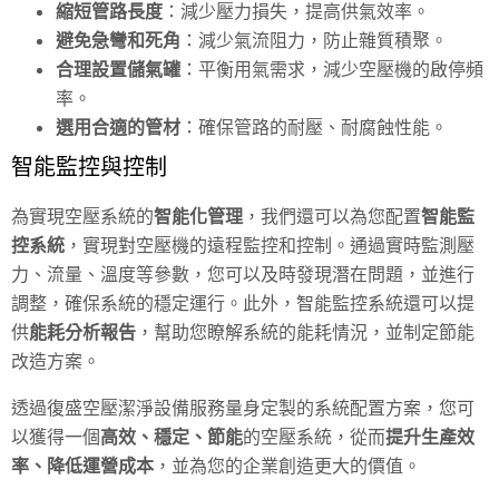
縮短管路長度
：減少壓力損失，提高供氣效率。
避免急彎和死角
：減少氣流阻力，防止雜質積聚。
合理設置儲氣罐
：平衡用氣需求，減少空壓機的啟停頻
率。
選用合適的管材
：確保管路的耐壓、耐腐蝕性能。
智能監控與控制
為實現空壓系統的
智能化管理
，我們還可以為您配置
智能監
控系統
，實現對空壓機的遠程監控和控制。通過實時監測壓
力、流量、溫度等參數，您可以及時發現潛在問題，並進行
調整，確保系統的穩定運行。此外，智能監控系統還可以提
供
能耗分析報告
，幫助您瞭解系統的能耗情況，並制定節能
改造方案。
透過復盛空壓潔淨設備服務量身定製的系統配置方案，您可
以獲得一個
高效、穩定、節能
的空壓系統，從而
提升生產效
率、降低運營成本
，並為您的企業創造更大的價值。