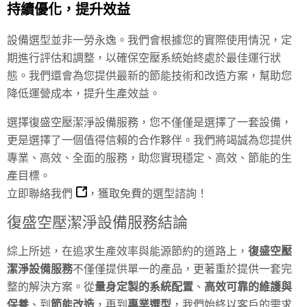
持續優化，提升效益
設備選型並非一勞永逸。我們會根據您的實際使用情況，定
期進行評估和調整，以確保空壓系統始終處於最佳運行狀
態。我們還會為您提供最新的節能技術和改造方案，幫助您
降低運營成本，提升生產效益。
選擇復盛空壓潔淨設備服務，您不僅僅是選擇了一套設備，
更是選擇了一個值得信賴的合作夥伴。我們將竭誠為您提供
專業、高效、全面的服務，助您實現穩定、高效、節能的生
產目標。
立即
聯絡我們
，獲取免費的選型諮詢！
復盛空壓潔淨設備服務結論
綜上所述，在追求生產效率與能源節約的道路上，
復盛空壓
潔淨設備服務
不僅僅提供單一的產品，更著重於提供一套完
整的解決方案。從
量身定製的系統配置
、
高效可靠的維護與
保養
、到
節能改造
，再到
專業選型
，我們始終以客戶的需求