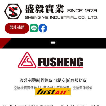
節能補助
復盛空壓機⎮經銷商⎮代銷商⎮維修服務商
空壓機買賣保養 | 汰舊換新 | 節能補助 | 空壓潔淨設備