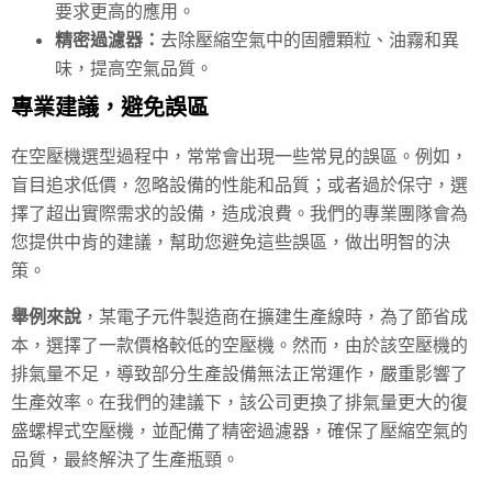
要求更高的應用。
精密過濾器：
去除壓縮空氣中的固體顆粒、油霧和異
味，提高空氣品質。
專業建議，避免誤區
在空壓機選型過程中，常常會出現一些常見的誤區。例如，
盲目追求低價，忽略設備的性能和品質；或者過於保守，選
擇了超出實際需求的設備，造成浪費。我們的專業團隊會為
您提供中肯的建議，幫助您避免這些誤區，做出明智的決
策。
舉例來說
，某電子元件製造商在擴建生產線時，為了節省成
本，選擇了一款價格較低的空壓機。然而，由於該空壓機的
排氣量不足，導致部分生產設備無法正常運作，嚴重影響了
生產效率。在我們的建議下，該公司更換了排氣量更大的復
盛螺桿式空壓機，並配備了精密過濾器，確保了壓縮空氣的
品質，最終解決了生產瓶頸。