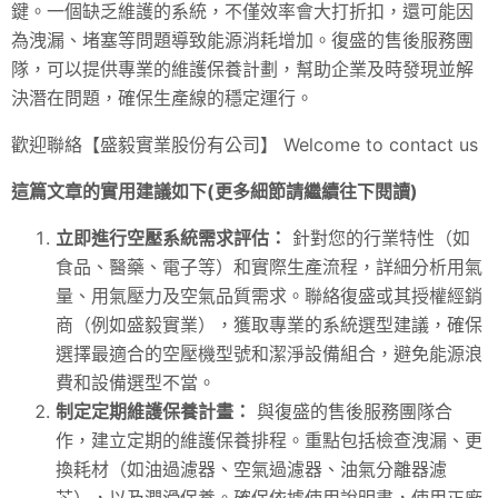
鍵。一個缺乏維護的系統，不僅效率會大打折扣，還可能因
為洩漏、堵塞等問題導致能源消耗增加。復盛的售後服務團
隊，可以提供專業的維護保養計劃，幫助企業及時發現並解
決潛在問題，確保生產線的穩定運行。
歡迎聯絡【盛毅實業股份有公司】 Welcome to contact us
這篇文章的實用建議如下(更多細節請繼續往下閱讀)
立即進行空壓系統需求評估：
針對您的行業特性（如
食品、醫藥、電子等）和實際生產流程，詳細分析用氣
量、用氣壓力及空氣品質需求。聯絡復盛或其授權經銷
商（例如盛毅實業），獲取專業的系統選型建議，確保
選擇最適合的空壓機型號和潔淨設備組合，避免能源浪
費和設備選型不當。
制定定期維護保養計畫：
與復盛的售後服務團隊合
作，建立定期的維護保養排程。重點包括檢查洩漏、更
換耗材（如油過濾器、空氣過濾器、油氣分離器濾
芯），以及潤滑保養。確保依據使用說明書，使用正廠