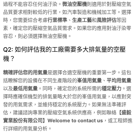
過程不能容忍任何油汙染。
微油空壓機
則適用於對壓縮空氣
品質要求相對較低的行業，如汽車製造和機械加工等。選擇
時，您需要綜合考慮
行業標準
、
生產工藝
和
風險評估
等因
素，確定您的壓縮空氣品質需求。如果您的應用對油汙染零
容忍，則必須選擇無油空壓機。
Q2: 如何評估我的工廠需要多大排氣量的空壓
機？
精確評估您的用氣量
是選擇合適空壓機的重要第一步。這包
括瞭解您的設備在不同生產階段的
峯值用氣量
、
平均用氣量
以及
最低用氣量
。同時，確定您的系統所需的
穩定壓力
。選
擇時應確保機型的排氣量略大於您的峯值用氣量，以應對突
發的用氣需求，並維持穩定的系統壓力。如果無法準確評
估，建議諮詢專業的壓縮空氣系統供應商，例如聯絡
【盛毅
實業股份有限公司】Welcome to contact us
，或工程師進
行詳細的用氣量分析。