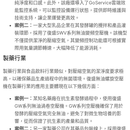
純淨度和口感。此外，該廠還導入了GoService雲端效
能監控系統，可以監控設備運行狀態，提供即時維護與
技術支持，讓企業運營更高效。
案例二：
一家大型乳品企業在其發酵罐的攪拌和產品灌
裝環節，採用了復盛SWV系列無油變頻空壓機。該機型
不僅提供潔淨的壓縮空氣，其變頻控制功能還可根據實
際用氣量調節轉速，大幅降低了能源消耗。
製藥行業
製藥行業與食品飲料行業類似，對壓縮空氣的潔淨度要求極
高，以確保藥品生產過程中的無菌環境。復盛無油螺旋空壓
機在製藥行業的應用主要體現在以下幾個方面：
案例一：
某知名藥廠在抗生素發酵過程中，使用復盛
GW系列無油渦卷空壓機。GW系列空壓機確保了用於
發酵的壓縮空氣完全無油，避免了對微生物培養的影
響，從而保證了抗生素的產量和品質。
案例二：
另一家製藥公司在其藥品包裝線上，採用復盛