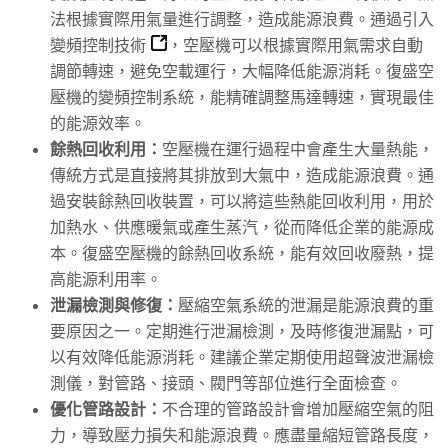
法根據實際用氣量進行調整，造成能源浪費。通過引入
變頻控制技術
，空壓機可以根據實際用氣需求自動
調節轉速，避免空載運行，大幅降低能源消耗。復盛空
壓機的變頻控制系統，能精確調整馬達轉速，實現最佳
的能源效率。
餘熱回收利用：
空壓機在運行過程中會產生大量熱能，
傳統方式是直接將其排放到大氣中，造成能源浪費。通
過安裝餘熱回收裝置，可以將這些熱能回收利用，用於
加熱水、供應暖氣或產生蒸汽，從而降低企業的能源成
本。復盛空壓機的餘熱回收系統，能有效回收廢熱，提
高能源利用率。
泄漏檢測與修復：
壓縮空氣系統的泄漏是能源浪費的重
要原因之一。定期進行泄漏檢測，及時修復泄漏點，可
以有效降低能源消耗。建議企業定期使用超聲波泄漏檢
測儀，對管路、接頭、閥門等部位進行全面檢查。
優化管路設計：
不合理的管路設計會增加壓縮空氣的阻
力，導致壓力損失和能源浪費。應盡量縮短管路長度，