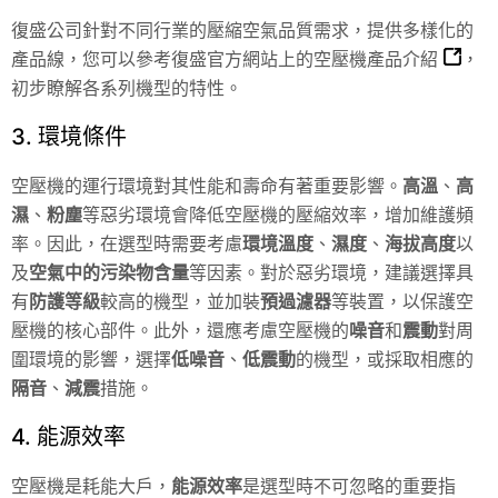
復盛公司針對不同行業的壓縮空氣品質需求，提供多樣化的
產品線，您可以參考復盛官方網站上的
空壓機產品介紹
，
初步瞭解各系列機型的特性。
3. 環境條件
空壓機的運行環境對其性能和壽命有著重要影響。
高溫
、
高
濕
、
粉塵
等惡劣環境會降低空壓機的壓縮效率，增加維護頻
率。因此，在選型時需要考慮
環境溫度
、
濕度
、
海拔高度
以
及
空氣中的污染物含量
等因素。對於惡劣環境，建議選擇具
有
防護等級
較高的機型，並加裝
預過濾器
等裝置，以保護空
壓機的核心部件。此外，還應考慮空壓機的
噪音
和
震動
對周
圍環境的影響，選擇
低噪音
、
低震動
的機型，或採取相應的
隔音
、
減震
措施。
4. 能源效率
空壓機是耗能大戶，
能源效率
是選型時不可忽略的重要指