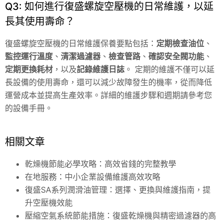
Q3: 如何進行復盛螺旋空壓機的日常維護，以延
長其使用壽命？
復盛螺旋空壓機的日常維護保養要點包括：
定期檢查油位
、
監控運行溫度
、
清潔過濾器
、
檢查管路
、
確認安全閥功能
、
定期更換耗材
，以及
記錄維護日誌
。 定期的維護不僅可以延
長設備的使用壽命，還可以減少故障發生的機率，從而降低
運營成本並提高生產效率。詳細的維護步驟和週期請參考您
的設備手冊。
相關文章
乾燥機節能必學攻略：高效省錢的完整教學
在地服務：中小企業設備維護高效攻略
復盛SA系列潤滑油管理：選擇、更換與維護指南，提
升空壓機效能
壓縮空氣系統節能措施：復盛乾燥機與精密過濾器的高