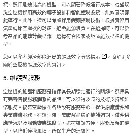
標。選擇
能效比
高的機型，可以顯著降低運行成本。復盛螺
旋空壓機採用
高效的轉子設計
和
智能控制系統
，能夠實現
節
能運行
。此外，還可以考慮採用
變頻控制
技術，根據實際用
氣量調節空壓機的轉速，避免能源浪費。在選擇時，可以參
考產品的
能效等級
標識，選擇符合國家或地區能效標準的機
型。
您可以參考經濟部能源局的
能源效率分級標示
，瞭解更多
關於空壓機能源效率的資訊。
5. 維護與服務
空壓機的
維護
和
服務
是確保其長期穩定運行的關鍵。選擇具
有
完善售後服務體系
的品牌，可以獲得及時的技術支持和維
修服務。復盛空壓機在各地設有
服務中心
，提供
原廠備件
和
專業維修
服務。在選型時，應瞭解品牌的
維護週期
、
備件供
應情況
以及
服務響應速度
等，選擇維護方便、服務及時的機
型，以降低停機風險，確保生產的連續性。