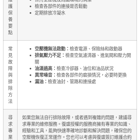
護
檢查各部件的連接是否鬆動
保
定期排放冷凝水
養
要
點
常
空壓機無法啟動：
檢查電源、保險絲和啟動器
見
排氣壓力不足：
檢查空氣濾清器、進氣閥和壓力開
故
關
障
油溫過高：
檢查冷卻器、油位和油品狀況
與
異常噪音：
檢查各部件的磨損情況，必要時更換
排
漏油：
檢查油封、管路和連接處
除
方
法
尋
如果您無法自行排除故障，或者遇到複雜的問題，建議尋
求
求專業的維修服務。復盛授權的服務商擁有專業的知識、
專
經驗和工具，能夠快速準確地診斷和解決問題，確保您的
業
空壓機恢復正常運作。您也可以考慮與復盛簽訂
維護合約