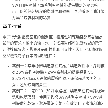
SWTTII空壓機。該系列空壓機能提供穩定的壓力輸
出，保證包裝過程的準確性和效率，同時避免了油汙染
對藥品包裝材料的影響。
電子行業
電子行業對壓縮空氣的
潔淨度
、
穩定性
和
乾燥度
都有著極為
嚴苛的要求。微小的油、水、塵埃顆粒都可能對敏感的電子
元件造成損害，影響產品的性能和可靠性。因此，無油螺旋
空壓機是電子行業的理想選擇：
案例一：
某半導體製造廠在其晶片製造過程中，採用復
盛ZWV系列空壓機。ZWV系列能夠提供達到ISO
8573-1 Class 0等級的壓縮空氣，確保晶片表面的潔
淨，避免缺陷的產生。
案例二：
一家PCB（印刷電路板）製造商在其電路板清
洗和乾燥環節，使用了復盛SWV系列空壓機。SWV系
列提供的乾燥、潔淨壓縮空氣，有效防止了水漬和油污