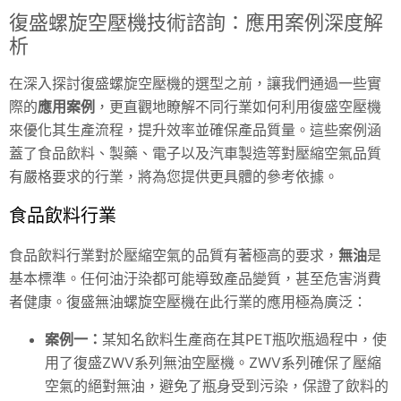
復盛螺旋空壓機技術諮詢：應用案例深度解
析
在深入探討復盛螺旋空壓機的選型之前，讓我們通過一些實
際的
應用案例
，更直觀地瞭解不同行業如何利用復盛空壓機
來優化其生產流程，提升效率並確保產品質量。這些案例涵
蓋了食品飲料、製藥、電子以及汽車製造等對壓縮空氣品質
有嚴格要求的行業，將為您提供更具體的參考依據。
食品飲料行業
食品飲料行業對於壓縮空氣的品質有著極高的要求，
無油
是
基本標準。任何油汙染都可能導致產品變質，甚至危害消費
者健康。復盛無油螺旋空壓機在此行業的應用極為廣泛：
案例一：
某知名飲料生產商在其PET瓶吹瓶過程中，使
用了復盛ZWV系列無油空壓機。ZWV系列確保了壓縮
空氣的絕對無油，避免了瓶身受到污染，保證了飲料的