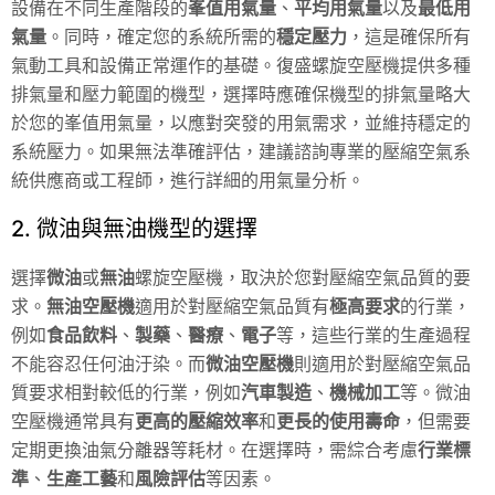
設備在不同生產階段的
峯值用氣量
、
平均用氣量
以及
最低用
氣量
。同時，確定您的系統所需的
穩定壓力
，這是確保所有
氣動工具和設備正常運作的基礎。復盛螺旋空壓機提供多種
排氣量和壓力範圍的機型，選擇時應確保機型的排氣量略大
於您的峯值用氣量，以應對突發的用氣需求，並維持穩定的
系統壓力。如果無法準確評估，建議諮詢專業的壓縮空氣系
統供應商或工程師，進行詳細的用氣量分析。
2. 微油與無油機型的選擇
選擇
微油
或
無油
螺旋空壓機，取決於您對壓縮空氣品質的要
求。
無油空壓機
適用於對壓縮空氣品質有
極高要求
的行業，
例如
食品飲料
、
製藥
、
醫療
、
電子
等，這些行業的生產過程
不能容忍任何油汙染。而
微油空壓機
則適用於對壓縮空氣品
質要求相對較低的行業，例如
汽車製造
、
機械加工
等。微油
空壓機通常具有
更高的壓縮效率
和
更長的使用壽命
，但需要
定期更換油氣分離器等耗材。在選擇時，需綜合考慮
行業標
準
、
生產工藝
和
風險評估
等因素。