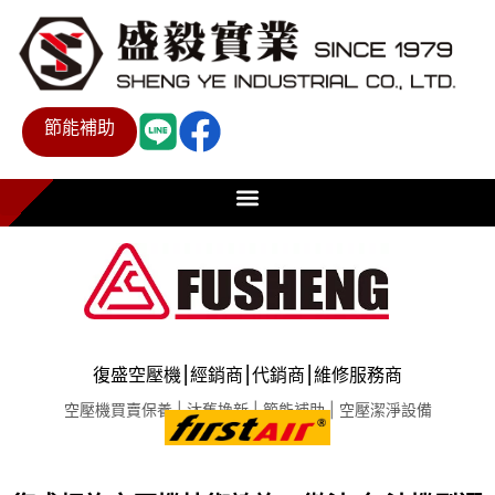
節能補助
復盛空壓機⎮經銷商⎮代銷商⎮維修服務商
空壓機買賣保養 | 汰舊換新 | 節能補助 | 空壓潔淨設備