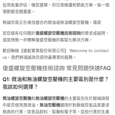
從用氣量評估、機型選擇，到日常維護和節能方案，每一個
環節都至關重要。
無論您是正在尋找適合的微油或無油螺旋空壓機，還是
若您還有任何關於
復盛螺旋空壓機技術諮詢
的需求或疑問，
或是想進一步瞭解復盛空壓機的客製化解決方案，
歡迎聯絡【盛毅實業股份有限公司】 Welcome to contact
us，我們將竭誠為您提供最專業的服務。
復盛螺旋空壓機技術諮詢 常見問題快速FAQ
Q1: 微油和無油螺旋空壓機的主要區別是什麼？
我該如何選擇？
微油螺旋空壓機
和
無油螺旋空壓機
的主要區別在於壓縮過程
中是否使用潤滑油。
無油空壓機
適用於對壓縮空氣品質要求
極高的行業，如食品飲料、製藥和電子等，這些行業的生產