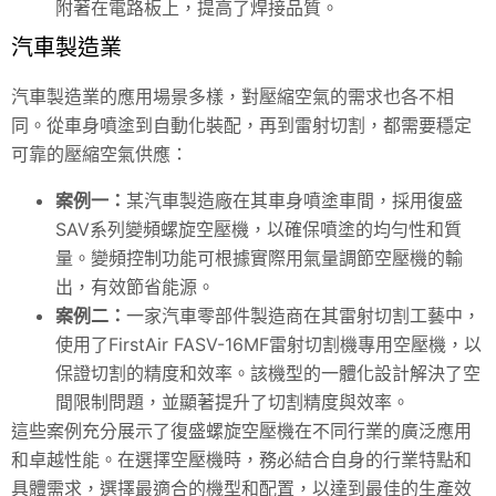
附著在電路板上，提高了焊接品質。
汽車製造業
汽車製造業的應用場景多樣，對壓縮空氣的需求也各不相
同。從車身噴塗到自動化裝配，再到雷射切割，都需要穩定
可靠的壓縮空氣供應：
案例一：
某汽車製造廠在其車身噴塗車間，採用復盛
SAV系列變頻螺旋空壓機，以確保噴塗的均勻性和質
量。變頻控制功能可根據實際用氣量調節空壓機的輸
出，有效節省能源。
案例二：
一家汽車零部件製造商在其雷射切割工藝中，
使用了FirstAir FASV-16MF雷射切割機專用空壓機，以
保證切割的精度和效率。該機型的一體化設計解決了空
間限制問題，並顯著提升了切割精度與效率。
這些案例充分展示了復盛螺旋空壓機在不同行業的廣泛應用
和卓越性能。在選擇空壓機時，務必結合自身的行業特點和
具體需求，選擇最適合的機型和配置，以達到最佳的生產效