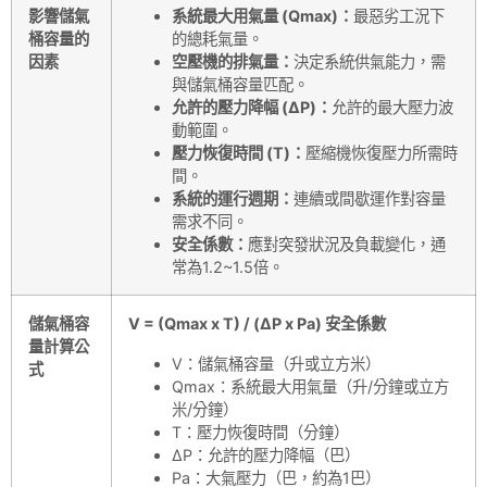
影響儲氣
系統最大用氣量 (Qmax)：
最惡劣工況下
桶容量的
的總耗氣量。
因素
空壓機的排氣量：
決定系統供氣能力，需
與儲氣桶容量匹配。
允許的壓力降幅 (ΔP)：
允許的最大壓力波
動範圍。
壓力恢復時間 (T)：
壓縮機恢復壓力所需時
間。
系統的運行週期：
連續或間歇運作對容量
需求不同。
安全係數：
應對突發狀況及負載變化，通
常為1.2~1.5倍。
儲氣桶容
V = (Qmax x T) / (ΔP x Pa) 安全係數
量計算公
V：儲氣桶容量（升或立方米）
式
Qmax：系統最大用氣量（升/分鐘或立方
米/分鐘）
T：壓力恢復時間（分鐘）
ΔP：允許的壓力降幅（巴）
Pa：大氣壓力（巴，約為1巴）