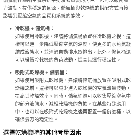
儲氣桶在壓縮空氣系統中扮演著重要的角色，它可以緩衝壓
力波動、提供穩定的氣源。儲氣桶與乾燥機的搭配方式直接
影響到壓縮空氣的品質和系統的能效。
冷乾機 + 儲氣桶：
如果使用冷乾機，建議將儲氣桶放置在冷乾機
之後
。這
樣可以進一步降低壓縮空氣的溫度，使更多的水蒸氣凝
結成液態水，並通過自動排水器排出。此外，儲氣桶還
可以緩衝冷乾機的負荷波動，提高其運行穩定性。
吸附式乾燥機 + 儲氣桶：
如果使用吸附式乾燥機，建議將儲氣桶放置在吸附式乾
燥機
之前
。這樣可以減少進入乾燥機的空氣流量波動，
提高其乾燥效率。同時，儲氣桶還可以收集壓縮空氣中
的部分液態水，減輕乾燥機的負擔。在某些特殊應用
中，也可以在吸附式乾燥機
之後
再配置一個儲氣桶，以
確保氣源的穩定性。
選擇乾燥機時的其他考量因素