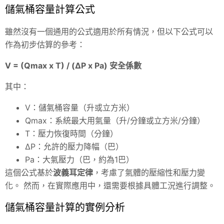
儲氣桶容量計算公式
雖然沒有一個通用的公式適用於所有情況，但以下公式可以
作為初步估算的參考：
V = (Qmax x T) / (ΔP x Pa) 安全係數
其中：
V：儲氣桶容量（升或立方米）
Qmax：系統最大用氣量（升/分鐘或立方米/分鐘）
T：壓力恢復時間（分鐘）
ΔP：允許的壓力降幅（巴）
Pa：大氣壓力（巴，約為1巴）
這個公式基於
波義耳定律
，考慮了氣體的壓縮性和壓力變
化。 然而，在實際應用中，還需要根據具體工況進行調整。
儲氣桶容量計算的實例分析