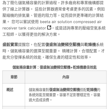
為了簡化儲氣桶容量的計算過程，許多廠商和專業機構都提
供了線上計算器。 這些計算器通常會考慮更多的因素，例如
壓縮機的排氣量、管道的阻力等，從而提供更準確的計算結
果。 您可以嘗試使用
beeta air solution compressed air
receiver tank calculator
，或是諮詢專業的壓縮空氣系統
工程師，以獲得更佳的解決方案。
盛毅實業
提醒您，在配置
復盛無油變頻空壓機
與
乾燥機
系統
時，儲氣桶容量的選擇至關重要。 精確計算，合理配置，才
能充分發揮系統的效能，確保生產的穩定性和效率。
儲氣桶容量計算：復盛無油變頻空壓機+乾燥機最佳效能
章節
內容
概述
儲氣桶容量對
復盛無油變頻空壓機
搭配
乾燥機
的
系統效能至關重要。容量不足影響穩定性，容量
過大造成浪費。