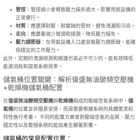
管徑
：管徑過小會導致壓力損失過大，影響用氣設備的
正常運行。
材質
：應選擇耐壓、耐腐蝕的管材，避免洩漏和污染。
走向
：應盡量減少彎頭和接頭，降低壓力損失。
壓力調節器
：在用氣設備入口處安裝壓力調節器，能確
保穩定的工作壓力。
此外，定期的洩漏檢測和維護也是必不可少的，能有效降低
能源消耗和提高系統效率。
儲氣桶位置關鍵：解析復盛無油變頻空壓機
+乾燥機儲氣桶配置
在
復盛無油變頻空壓機
與
乾燥機
組成的壓縮空氣系統中，
儲
氣桶
的位置並非隨意安排，而是需要根據系統的具體需求和
特性進行考量。 不同的配置方案會對壓縮空氣的品質、壓力
穩定性以及整個系統的能效產生顯著影響。
儲氣桶的常見配置位置：