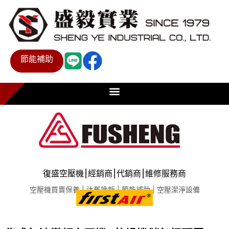
節能補助
復盛空壓機⎮經銷商⎮代銷商⎮維修服務商
空壓機買賣保養 | 汰舊換新 | 節能補助 | 空壓潔淨設備