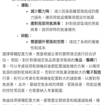
優點：
減少壓力降：
減少因長距離管路造成的壓
力損失，確保用氣設備獲得穩定的氣壓.
應對局部用氣高峯：
針對局部區域的用氣
高峯，提供即時的氣量補充.
缺點：
需要額外管路和空間：
增加了系統的複雜
性和成本.
選擇哪種配置方案，需要根據企業的實際情況進行綜合評
估。 例如，對於對壓縮空氣品質要求極高的
食品
、
醫藥
行
業，可以考慮採用乾燥機前後都配置儲氣桶的方案，以確保
氣源的絕對乾燥和清潔。 而對於用氣量波動較大的
電子製造
行業，則可以考慮在乾燥機後配置較大的儲氣桶，以應對用
氣高峯。 此外，壓縮空氣系統的規模、管路長度、用氣設備
的特性等因素，也需要納入考量範圍.
無論採用哪種配置方案，都需要定期檢查和維護儲氣桶，確