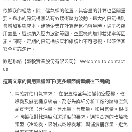
依據我的經驗，除了儲氣桶的位置，其容量的計算也至關重
要。過小的儲氣桶無法有效緩衝壓力波動，過大的儲氣桶則
會增加系統成本。建議企業在計算儲氣桶容量時，除了考慮
用氣量，還應納入壓力波動範圍、空壓機的加卸載頻率等因
素。同時，定期的儲氣桶檢查和維護也不可忽視，以確保其
安全可靠運行。
歡迎聯絡【盛毅實業股份有限公司】 Welcome to contact
us
這篇文章的實用建議如下(更多細節請繼續往下閱讀)
精確評估用氣需求： 在配置復盛無油變頻空壓機、乾
燥機及儲氣桶系統前，務必先詳細分析工廠的壓縮空氣
品質需求（含油量、含水量、含塵量）和用氣量。根據
不同製程對乾燥度和潔淨度的要求，選擇合適的乾燥機
類型（冷乾機、吸附式乾燥機等）與儲氣桶容量，避免
過度或不足配置。