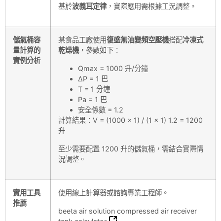
基於
波義耳定律
，實際應用需根據工況調整。
儲氣桶容
某食品工廠使用
復盛無油變頻空壓機
搭配
冷凍式
量計算的
乾燥機
，參數如下：
實例分析
Qmax = 1000 升/分鐘
ΔP = 1 巴
T = 1 分鐘
Pa = 1 巴
安全係數 = 1.2
計算結果：V = (1000 x 1) / (1 x 1) 1.2 = 1200
升
至少需要配置 1200 升的儲氣桶，需結合實際情
況調整。
實用工具
使用線上計算器或諮詢專業工程師。
推薦
beeta air solution compressed air receiver