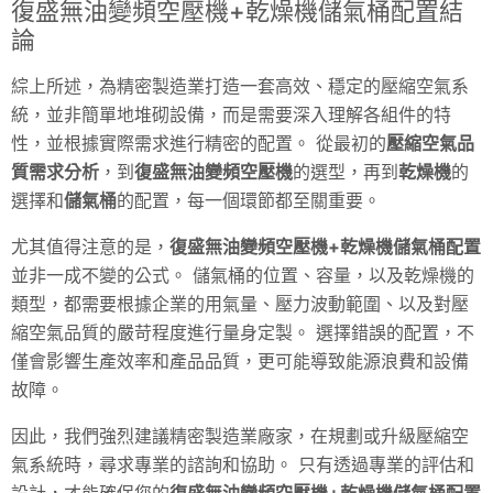
復盛無油變頻空壓機+乾燥機儲氣桶配置結
論
綜上所述，為精密製造業打造一套高效、穩定的壓縮空氣系
統，並非簡單地堆砌設備，而是需要深入理解各組件的特
性，並根據實際需求進行精密的配置。 從最初的
壓縮空氣品
質需求分析
，到
復盛無油變頻空壓機
的選型，再到
乾燥機
的
選擇和
儲氣桶
的配置，每一個環節都至關重要。
尤其值得注意的是，
復盛無油變頻空壓機+乾燥機儲氣桶配置
並非一成不變的公式。 儲氣桶的位置、容量，以及乾燥機的
類型，都需要根據企業的用氣量、壓力波動範圍、以及對壓
縮空氣品質的嚴苛程度進行量身定製。 選擇錯誤的配置，不
僅會影響生產效率和產品品質，更可能導致能源浪費和設備
故障。
因此，我們強烈建議精密製造業廠家，在規劃或升級壓縮空
氣系統時，尋求專業的諮詢和協助。 只有透過專業的評估和