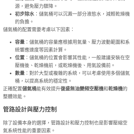
源，避免壓力驟降。
初步除水
：儲氣桶可以沉澱一部分液態水，減輕乾燥機
的負擔。
儲氣桶的配置需要考慮以下因素：
容量
：儲氣桶的容量應根據用氣量、壓力波動範圍和系
統響應速度等因素計算。
位置
：儲氣桶的位置會影響其性能，一般建議安裝在空
壓機後、乾燥機前，或乾燥機後、用氣設備前。
數量
：對於大型或複雜的系統，可以考慮使用多個儲氣
桶，以提高系統的穩定性。
正確配置
儲氣桶
能有效提升
復盛無油變頻空壓機
和
乾燥機
的
整體效能。
管路設計與壓力控制
除了設備本身的選擇，管路設計和壓力控制也是影響壓縮空
氣系統性能的重要因素。