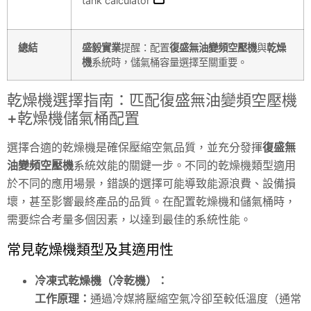
tank calculator
總結
盛毅實業
提醒：配置
復盛無油變頻空壓機
與
乾燥
機
系統時，儲氣桶容量選擇至關重要。
乾燥機選擇指南：匹配復盛無油變頻空壓機
+乾燥機儲氣桶配置
選擇合適的乾燥機是確保壓縮空氣品質，並充分發揮
復盛無
油變頻空壓機
系統效能的關鍵一步。不同的乾燥機類型適用
於不同的應用場景，錯誤的選擇可能導致能源浪費、設備損
壞，甚至影響最終產品的品質。在配置乾燥機和儲氣桶時，
需要綜合考量多個因素，以達到最佳的系統性能。
常見乾燥機類型及其適用性
冷凍式乾燥機（冷乾機）：
工作原理：
通過冷媒將壓縮空氣冷卻至較低溫度（通常