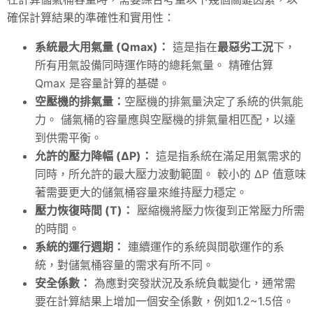
確保計算結果的準確性和實用性：
系統最大用氣量 (Qmax)：
這是指在
最惡劣工況
下，
所有用氣設備同時運作時的總耗氣量。 精確估算
Qmax 是容量計算的基礎。
空壓機的排氣量：
空壓機的排氣量決定了系統的供氣能
力。 儲氣桶的容量應與空壓機的排氣量相匹配，以達
到供需平衡。
允許的壓力降幅 (ΔP)：
這是指系統在滿足用氣需求的
同時，所允許的最大壓力波動範圍。 較小的 ΔP 值意味
著需要更大的儲氣桶容量來維持壓力穩定。
壓力恢復時間 (T)：
壓縮機將壓力恢復到正常壓力所需
的時間。
系統的運行週期：
連續運作的系統與間歇運作的系
統，對儲氣桶容量的需求有所不同。
安全係數：
為應對突發狀況及系統負載變化，通常需
要在計算結果上增加一個安全係數，例如1.2~1.5倍。