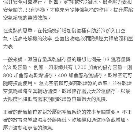
保其安全可靠運行。 例如，定期排放冷凝水、檢查壓力表和
安全閥等. 只有這樣，才能充分發揮儲氣桶的作用，提升壓縮
空氣系統的整體效能。
在炎熱的夏季，在乾燥機前增加儲氣桶有助於冷卻入口空
氣，提高乾燥機的效率. 空氣接收罐必須配備壓力釋放閥和壓
力表.
一般來說，濕儲存量與乾儲存量的理想比例是 1/3 濕容量與
2/3 乾容量。 例如，如果總共有 1,200 加侖的儲存容量，則
800 加侖應為乾燥儲存，400 加侖應為濕儲存。乾燥空氣可
隨時按需使用。 濕式空氣罐可提高乾燥器的效率，並在乾燥
空氣耗盡時充當輔助儲備。乾燥儲存需要大於濕儲存，以最
大限度地降低高需求期間乾燥器容量過大的風險.
正確的儲氣桶位置對於壓縮空氣系統的效率至關重要。 不正
確的放置會導致濕度分離降低、乾燥機和過濾器負載增加、
壓力波動和更高的能耗.