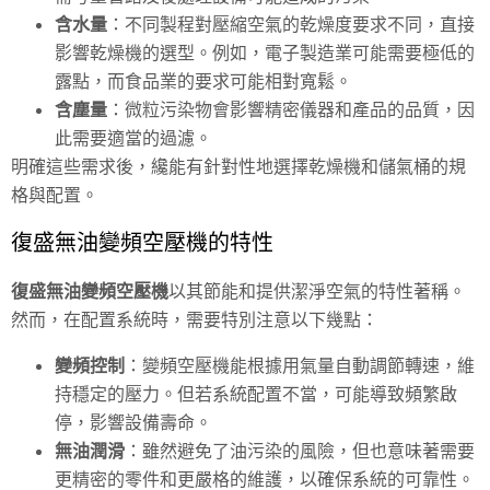
含水量
：不同製程對壓縮空氣的乾燥度要求不同，直接
影響乾燥機的選型。例如，電子製造業可能需要極低的
露點，而食品業的要求可能相對寬鬆。
含塵量
：微粒污染物會影響精密儀器和產品的品質，因
此需要適當的過濾。
明確這些需求後，纔能有針對性地選擇乾燥機和儲氣桶的規
格與配置。
復盛無油變頻空壓機的特性
復盛無油變頻空壓機
以其節能和提供潔淨空氣的特性著稱。
然而，在配置系統時，需要特別注意以下幾點：
變頻控制
：變頻空壓機能根據用氣量自動調節轉速，維
持穩定的壓力。但若系統配置不當，可能導致頻繁啟
停，影響設備壽命。
無油潤滑
：雖然避免了油污染的風險，但也意味著需要
更精密的零件和更嚴格的維護，以確保系統的可靠性。