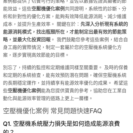
案例都提供了切實可行的策略，並佐以數據佐證其顯著的節
能效益。這些
空壓機優化案例
共同證明，系統性的診斷、分
析和針對性的優化方案，能夠有效降低能源消耗、減少維護
成本，並提升生產效率。 關鍵在於：
先深入分析現有系統的
能源消耗模式，找出瓶頸所在，才能制定出最有效的節能策
略，並最大化投資回報
。 我們鼓勵您參考這些案例，結合自
身工廠的實際情況，制定一套屬於您的空壓機系統優化方
案，逐步實現高效節能的目標。
別忘了，持續的監控和定期維護同樣至關重要。 及時的保養
和定期的系統檢查，能有效預防潛在問題，確保空壓機系統
的長期穩定運作，並持續享有能源效率優化的成果。 希望這
些
空壓機優化案例
能為您提供寶貴的參考，協助您在工業自
動化與能源效率管理的道路上更上一層樓。
空壓機優化案例 常見問題快速FAQ
Q1. 空壓機系統壓力損失是如何造成能源浪費
的？