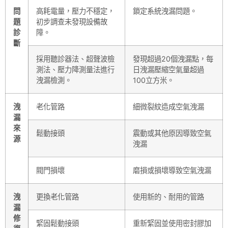
問
高耗電量，壓力不穩定，
鎖定系統洩漏問題。
題
初步調查未發現設備故
診
障。
斷
採用聽診器法、超聲波檢
發現超過20個洩漏點，每
測法、壓力降測量法進行
日洩漏壓縮空氣量超過
洩漏檢測。
100立方米。
洩
老化管路
細微裂紋造成空氣洩漏
漏
來
鬆動接頭
震動或其他原因導致空氣
源
洩漏
閥門損壞
磨損或損壞導致空氣洩漏
洩
更換老化管路
使用新的、耐用的管路
漏
修
緊固鬆動接頭
重新緊固並使用密封膠加