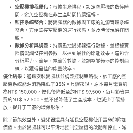
空壓機排程優化：
根據生產排程，設定空壓機的啟停時
間，避免空壓機在非生產時間持續運轉。
監控系統整合：
將變頻器的數據與工廠的能源管理系統
整合，方便監控空壓機的運行狀態，並及時發現潛在問
題。
數據分析與調整：
持續監控變頻器運行數據，並根據實
際情況調整控制參數，以達到最佳的節能效果。這包含
分析壓力、流量、電流等數據，並調整變頻器的控制曲
線，以獲得最佳的能量效率。
優化結果：
通過安裝變頻器並調整控制策略後，該工廠的空
壓機系統能源消耗降低了
35%
。具體來說，原本每月電費約
為NT$ 150,000，優化後降低至約NT$ 97,500，每月節省電
費約NT$ 52,500。這不僅降低了生產成本，也減少了碳排
放，提升了工廠的環保形象。
除了節能效益外，變頻器還具有延長空壓機使用壽命的附加
價值。由於變頻器可以平滑地控制空壓機的啟動和停止，減