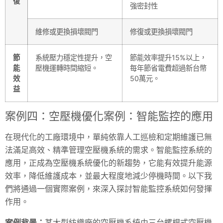
復
強密封性
維修或更換損壞閥門
修復或更換損壞閥門
節
系統壓力穩定性提升，空
節能效率提升15%以上，
能
壓機運轉時間縮短。
每年節省電費超過新台幣
效
50萬元。
益
案例四：空壓機優化案例：智能監控的應用
在現代化的工廠環境中，單純依靠人工巡檢和定期維護已無
法滿足高效、精準管理空壓機系統的需求。智能監控系統的
應用，正成為空壓機系統優化的新趨勢，它能有效提升能源
效率，降低維護成本，並最大程度地減少停機時間。以下我
們將通過一個實際案例，來深入探討智能監控系統如何發揮
作用。
案例背景：
某大型紡織廠的空壓機系統由三台螺桿式空壓機