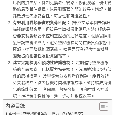
比例的損失點，例如更換老化管路、修復洩漏、優化管
路佈局及管件選擇，以達到顯著的節能效果。切記，管
路改造需考慮安全性、可靠性和可維護性。
有效利用變頻器實現負荷匹配：
(雖然文章案例未詳細
描述變頻器應用，但這是空壓機優化常見方法) 評估是
否能安裝變頻器來控制空壓機的運轉速度，根據實際用
氣量調整輸出壓力，避免空壓機長時間在低負荷狀態下
運轉，從而降低能源消耗。 這需要專業評估空壓機與
變頻器的相容性及投資回報率。
建立定期檢測和預防性維護機制：
定期進行空壓機系
統的全面檢查，包括壓力損失檢測、洩漏檢測以及各部
件的磨損檢查。 及早發現並處理潛在問題，能有效避
免突發故障，減少停機時間和維護成本，並持續維持優
化的節能效果。 考慮應用數據分析工具和智能監控系
統，進行預測性維護，進一步提升系統效率。
內容目錄
案例一：空壓機優化案例：壓力損失的精準控制