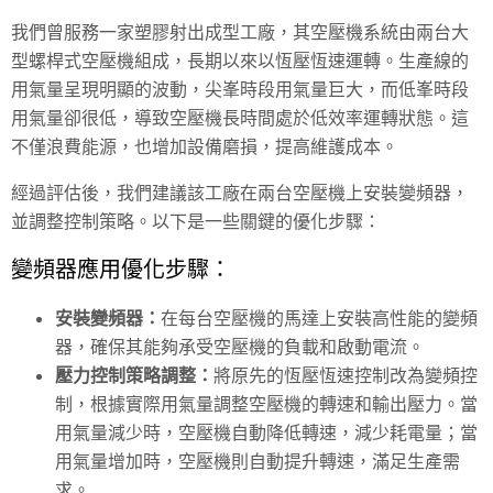
我們曾服務一家塑膠射出成型工廠，其空壓機系統由兩台大
型螺桿式空壓機組成，長期以來以恆壓恆速運轉。生產線的
用氣量呈現明顯的波動，尖峯時段用氣量巨大，而低峯時段
用氣量卻很低，導致空壓機長時間處於低效率運轉狀態。這
不僅浪費能源，也增加設備磨損，提高維護成本。
經過評估後，我們建議該工廠在兩台空壓機上安裝變頻器，
並調整控制策略。以下是一些關鍵的優化步驟：
變頻器應用優化步驟：
安裝變頻器：
在每台空壓機的馬達上安裝高性能的變頻
器，確保其能夠承受空壓機的負載和啟動電流。
壓力控制策略調整：
將原先的恆壓恆速控制改為變頻控
制，根據實際用氣量調整空壓機的轉速和輸出壓力。當
用氣量減少時，空壓機自動降低轉速，減少耗電量；當
用氣量增加時，空壓機則自動提升轉速，滿足生產需
求。