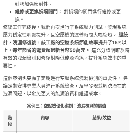
封膠加強密封性。
維修或更換損壞閥門：
對損壞的閥門進行維修或更
換。
修復工作完成後，我們再次進行了系統壓力測試，發現系統
壓力穩定性明顯提升，且空壓機的運轉時間大幅縮短。
經統
計，洩漏修復後，該工廠的空壓系統節能效率提升了15%以
上，每年節省的電費超過新台幣50萬元。
這充分證明瞭及時
有效的洩漏檢測和修復對降低能源消耗，提升系統效率的重
要性。
這個案例也突顯了定期進行空壓系統洩漏檢測的重要性。 建
議定期安排專業人員進行系統檢查，及早發現並解決潛在的
洩漏問題，以避免更大的能源浪費和維護成本。
案例三：空壓機優化案例：洩漏檢測的價值
階
內容
結果/效益
段