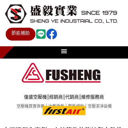
節能補助
復盛空壓機⎮經銷商⎮代銷商⎮維修服務商
空壓機買賣保養 | 汰舊換新 | 節能補助 | 空壓潔淨設備