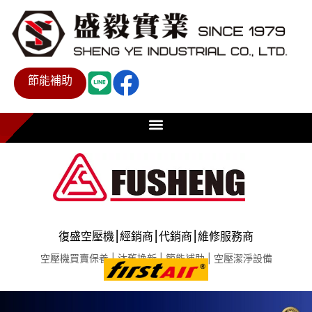
節能補助
復盛空壓機⎮經銷商⎮代銷商⎮維修服務商
空壓機買賣保養 | 汰舊換新 | 節能補助 | 空壓潔淨設備